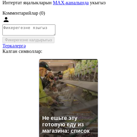
Интертат яңалыкларын
MAX-каналында
укыгыз
Комментарийлар (0)
Фикерегезне калдырыгыз
Теркәлергә
Калган символлар:
Не ешьте эту
готовую еду из
магазина: список