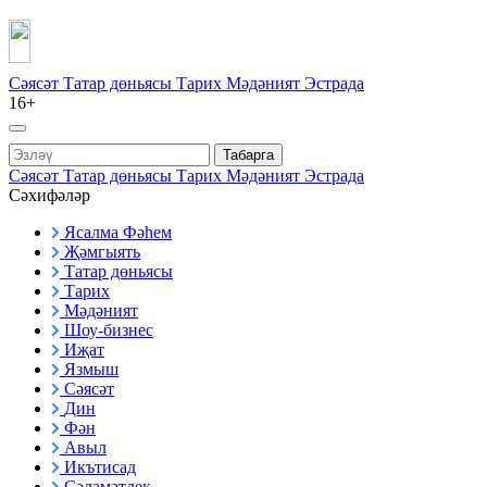
Сәясәт
Татар дөньясы
Тарих
Мәдәният
Эстрада
16+
Табарга
Сәясәт
Татар дөньясы
Тарих
Мәдәният
Эстрада
Сәхифәләр
Ясалма Фәһем
Җәмгыять
Татар дөньясы
Тарих
Мәдәният
Шоу-бизнес
Иҗат
Язмыш
Сәясәт
Дин
Фән
Авыл
Икътисад
Сәламәтлек