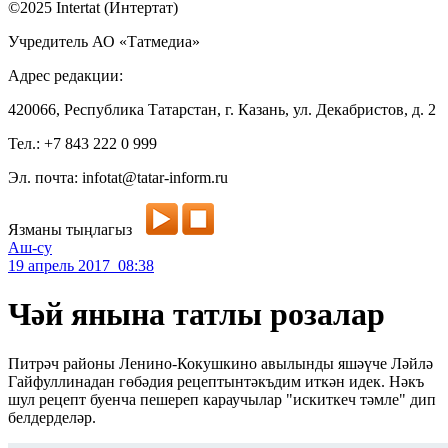
©2025 Intertat (Интертат)
Учредитель АО «Татмедиа»
Адрес редакции:
420066, Республика Татарстан, г. Казань, ул. Декабристов, д. 2
Тел.: +7 843 222 0 999
Эл. почта: infotat@tatar-inform.ru
Язманы тыңлагыз
Аш-су
19 апрель 2017 08:38
Чәй янына татлы розалар
Питрәч районы Ленино-Кокушкино авылынды яшәүче Ләйлә
Гайфуллинадан гөбәдия рецептынтәкъдим иткән идек. Нәкъ
шул рецепт буенча пешереп караучылар "искиткеч тәмле" дип
белдерделәр.