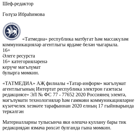
Шеф-редактор
Гөлүзә Ибраһимова
«Татмедиа» республика матбугат һәм массакүләм
коммуникацияләр агентлыгы ярдәме белән чыгарыла.
16+
Әлеге ресурста
16+ категорияләренә
керүче мәгълүмат
булырга мөмкин.
«ТАТМЕДИА» АҖ филиалы «Татар-информ» мәгълүмат
агентлыгының Интертат республика электрон газетасы
редакциясе» ЭЛ № ФС 77 - 77652 2020 Россиянең элемтә,
мәгълүмати технологияләр һәм гаммәви коммуникацияләрне
күзәтчелек хезмәте тарафыннан 2020 елның 17 гыйнварында
теркәлгән
Материалларны тулысынча яки өлешчә куллану бары тик
редакциядән язмача рөхсәт булганда гына мөмкин.