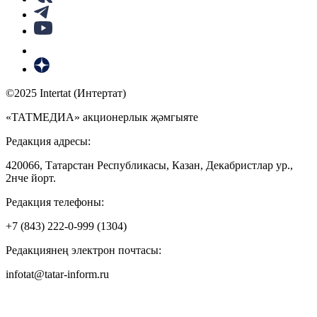
©2025 Intertat (Интертат)
«ТАТМЕДИА» акционерлык җәмгыяте
Редакция адресы:
420066, Татарстан Республикасы, Казан, Декабристлар ур.,
2нче йорт.
Редакция телефоны:
+7 (843) 222-0-999 (1304)
Редакциянең электрон почтасы:
infotat@tatar-inform.ru