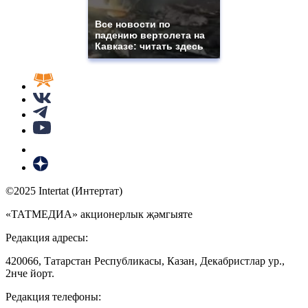
Все новости по
падению вертолета на
Кавказе: читать здесь
©2025 Intertat (Интертат)
«ТАТМЕДИА» акционерлык җәмгыяте
Редакция адресы:
420066, Татарстан Республикасы, Казан, Декабристлар ур.,
2нче йорт.
Редакция телефоны: