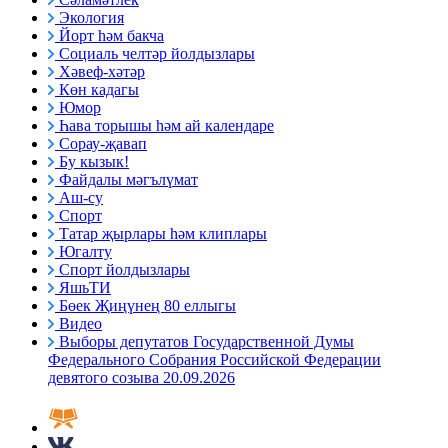
Экология
Йорт һәм бакча
Социаль челтәр йолдызлары
Хәвеф-хәтәр
Көн кадагы
Юмор
Һава торышы һәм ай календаре
Сорау-җавап
Бу кызык!
Файдалы мәгълүмат
Аш-су
Спорт
Татар җырлары һәм клиплары
Югалту
Спорт йолдызлары
ЯшьТИ
Бөек Җиңүнең 80 еллыгы
Видео
Выборы депутатов Государственной Думы
Федерального Собрания Российской Федерации
девятого созыва 20.09.2026