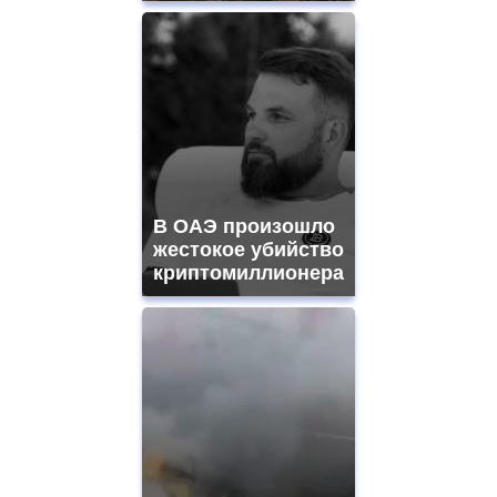
В ОАЭ произошло
жестокое убийство
криптомиллионера