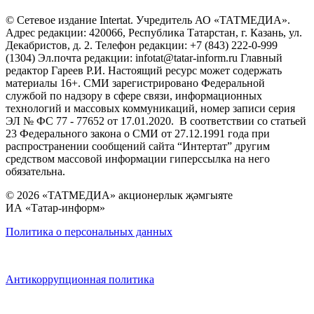
© Сетевое издание Intertat. Учредитель АО «ТАТМЕДИА».
Адрес редакции: 420066, Республика Татарстан, г. Казань, ул.
Декабристов, д. 2. Телефон редакции: +7 (843) 222-0-999
(1304) Эл.почта редакции: infotat@tatar-inform.ru Главный
редактор Гареев Р.И. Настоящий ресурс может содержать
материалы 16+. СМИ зарегистрировано Федеральной
службой по надзору в сфере связи, информационных
технологий и массовых коммуникаций, номер записи серия
ЭЛ № ФС 77 - 77652 от 17.01.2020. В соответствии со статьей
23 Федерального закона о СМИ от 27.12.1991 года при
распространении сообщений сайта “Интертат” другим
средством массовой информации гиперссылка на него
обязательна.
© 2026 «ТАТМЕДИА» акционерлык җәмгыяте
ИА «Татар-информ»
Политика о персональных данных
Антикоррупционная политика