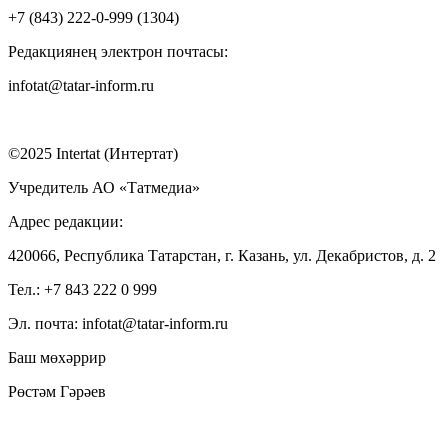
+7 (843) 222-0-999 (1304)
Редакциянең электрон почтасы:
infotat@tatar-inform.ru
©2025 Intertat (Интертат)
Учредитель АО «Татмедиа»
Адрес редакции:
420066, Республика Татарстан, г. Казань, ул. Декабристов, д. 2
Тел.: +7 843 222 0 999
Эл. почта: infotat@tatar-inform.ru
Баш мөхәррир
Рөстәм Гәрәев