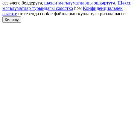
сез әлеге белдерүгә,
шәхси мәгълүматларны эшкәртүгә
,
Шәхси
мәгълүматлар турындагы сәясәткә
һәм
Конфиденциальлек
сәясәте
нигезендә cookie файлларын куллануга ризалашасыз
Килешү