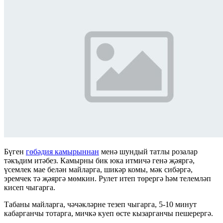
Бүген
гөбәдия камырыннан
менә шундый татлы розалар
тәкъдим итәбез. Камырны бик юка итмичә генә җәяргә,
үсемлек мае белән майларга, шикәр комы, мәк сибәргә,
эремчек тә җәяргә мөмкин. Рулет итеп төрергә һәм телемләп
кисеп чыгарга.
Табаны майларга, чәчәкләрне тезеп чыгарга, 5-10 минут
кабарганчы тотарга, мичкә куеп өсте кызарганчы пешерергә.