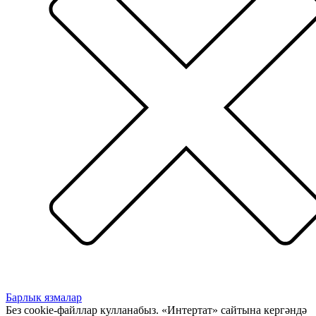
Барлык язмалар
Без cookie-файллар кулланабыз. «Интертат» сайтына кергәндә