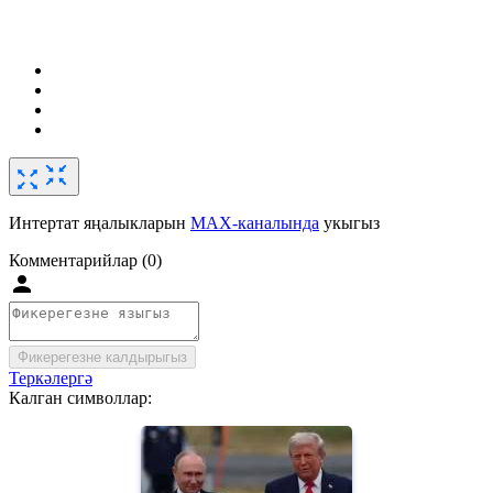
Интертат яңалыкларын
MAX-каналында
укыгыз
Комментарийлар (0)
Фикерегезне калдырыгыз
Теркәлергә
Калган символлар: