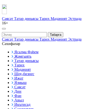
Сәясәт
Татар дөньясы
Тарих
Мәдәният
Эстрада
16+
Табарга
Сәясәт
Татар дөньясы
Тарих
Мәдәният
Эстрада
Сәхифәләр
Ясалма Фәһем
Җәмгыять
Татар дөньясы
Тарих
Мәдәният
Шоу-бизнес
Иҗат
Язмыш
Сәясәт
Дин
Фән
Авыл
Икътисад
Сәламәтлек