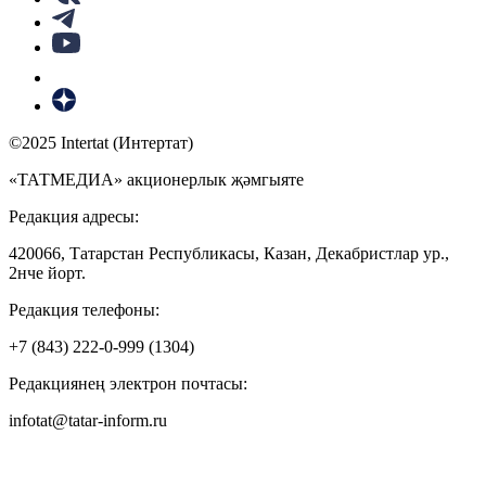
©2025 Intertat (Интертат)
«ТАТМЕДИА» акционерлык җәмгыяте
Редакция адресы:
420066, Татарстан Республикасы, Казан, Декабристлар ур.,
2нче йорт.
Редакция телефоны:
+7 (843) 222-0-999 (1304)
Редакциянең электрон почтасы:
infotat@tatar-inform.ru