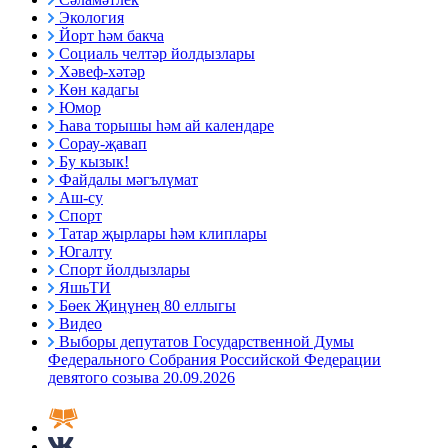
Экология
Йорт һәм бакча
Социаль челтәр йолдызлары
Хәвеф-хәтәр
Көн кадагы
Юмор
Һава торышы һәм ай календаре
Сорау-җавап
Бу кызык!
Файдалы мәгълүмат
Аш-су
Спорт
Татар җырлары һәм клиплары
Югалту
Спорт йолдызлары
ЯшьТИ
Бөек Җиңүнең 80 еллыгы
Видео
Выборы депутатов Государственной Думы
Федерального Собрания Российской Федерации
девятого созыва 20.09.2026