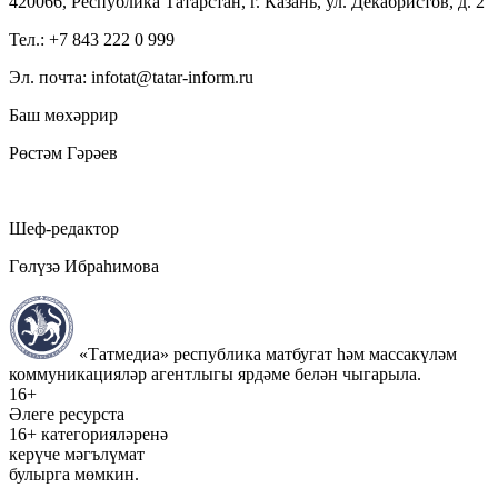
420066, Республика Татарстан, г. Казань, ул. Декабристов, д. 2
Тел.: +7 843 222 0 999
Эл. почта: infotat@tatar-inform.ru
Баш мөхәррир
Рөстәм Гәрәев
Шеф-редактор
Гөлүзә Ибраһимова
«Татмедиа» республика матбугат һәм массакүләм
коммуникацияләр агентлыгы ярдәме белән чыгарыла.
16+
Әлеге ресурста
16+ категорияләренә
керүче мәгълүмат
булырга мөмкин.