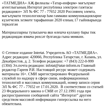
«ТАТМЕДИА» АҖ филиалы «Татар-информ» мәгълүмат
агентлыгының Интертат республика электрон газетасы
редакциясе» ЭЛ № ФС 77 - 77652 2020 Россиянең элемтә,
мәгълүмати технологияләр һәм гаммәви коммуникацияләрне
күзәтчелек хезмәте тарафыннан 2020 елның 17 гыйнварында
теркәлгән
Материалларны тулысынча яки өлешчә куллану бары тик
редакциядән язмача рөхсәт булганда гына мөмкин.
© Сетевое издание Intertat. Учредитель АО «ТАТМЕДИА».
Адрес редакции: 420066, Республика Татарстан, г. Казань, ул.
Декабристов, д. 2. Телефон редакции: +7 (843) 222-0-999
(1304) Эл.почта редакции: infotat@tatar-inform.ru Главный
редактор Гареев Р.И. Настоящий ресурс может содержать
материалы 16+. СМИ зарегистрировано Федеральной
службой по надзору в сфере связи, информационных
технологий и массовых коммуникаций, номер записи серия
ЭЛ № ФС 77 - 77652 от 17.01.2020. В соответствии со статьей
23 Федерального закона о СМИ от 27.12.1991 года при
распространении сообщений сайта “Интертат” другим
средством массовой информации гиперссылка на него
обязательна.