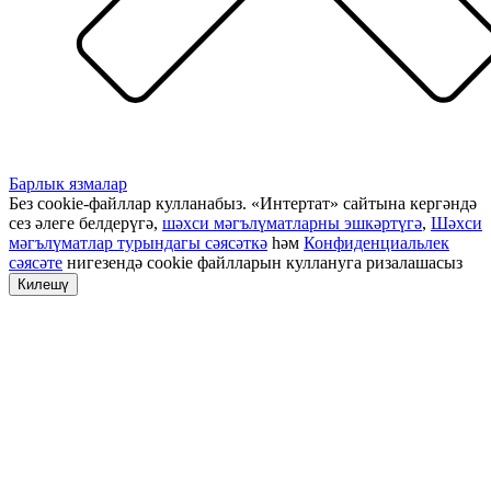
Барлык язмалар
Без cookie-файллар кулланабыз. «Интертат» сайтына кергәндә
сез әлеге белдерүгә,
шәхси мәгълүматларны эшкәртүгә
,
Шәхси
мәгълүматлар турындагы сәясәткә
һәм
Конфиденциальлек
сәясәте
нигезендә cookie файлларын куллануга ризалашасыз
Килешү