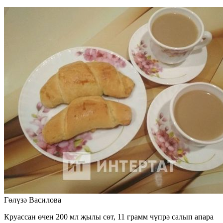
Гөлүзә Василова
Круассан өчен 200 мл җылы сөт, 11 грамм чүпрә салып апара