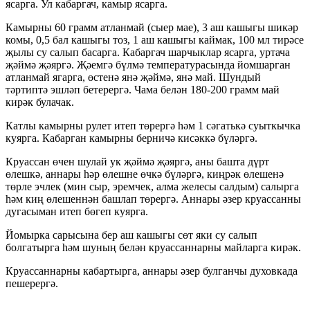
ясарга. Ул кабаргач, камыр ясарга.
Камырны 60 грамм атланмай (сыер мае), 3 аш кашыгы шикәр
комы, 0,5 бал кашыгы тоз, 1 аш кашыгы каймак, 100 мл тирәсе
җылы су салып басарга. Кабаргач шарчыклар ясарга, уртача
җәймә җәяргә. Җәемгә бүлмә температурасында йомшарган
атланмай ягарга, өстенә янә җәймә, янә май. Шундый
тәртиптә эшләп бетерергә. Чама белән 180-200 грамм май
кирәк булачак.
Катлы камырны рулет итеп төрергә һәм 1 сәгатькә суыткычка
куярга. Кабарган камырны берничә кисәккә бүләргә.
Круассан өчен шулай ук җәймә җәяргә, аны башта дүрт
өлешкә, аннары һәр өлешне өчкә бүләргә, киңрәк өлешенә
төрле эчлек (мин сыр, эремчек, алма желесы салдым) салырга
һәм киң өлешеннән башлап төрергә. Аннары әзер круассанны
дугасыман итеп бөгеп куярга.
Йомырка сарысына бер аш кашыгы сөт яки су салып
болгатырга һәм шуның белән круассаннарны майларга кирәк.
Круассаннарны кабартырга, аннары әзер булганчы духовкада
пешерергә.