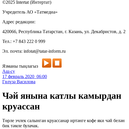
©2025 Intertat (Интертат)
Учредитель АО «Татмедиа»
Адрес редакции:
420066, Республика Татарстан, г. Казань, ул. Декабристов, д. 2
Тел.: +7 843 222 0 999
Эл. почта: infotat@tatar-inform.ru
Язманы тыңлагыз
Аш-су
17 февраль 2020 06:00
Гөлүзә Василова
Чәй янына катлы камырдан
круассан
Төрле эчлек салынган круассанар иртәнге кофе яки чәй белән
бик тәмле булачак.