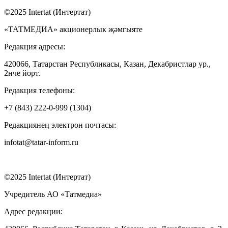
©2025 Intertat (Интертат)
«ТАТМЕДИА» акционерлык җәмгыяте
Редакция адресы:
420066, Татарстан Республикасы, Казан, Декабристлар ур.,
2нче йорт.
Редакция телефоны:
+7 (843) 222-0-999 (1304)
Редакциянең электрон почтасы:
infotat@tatar-inform.ru
©2025 Intertat (Интертат)
Учредитель АО «Татмедиа»
Адрес редакции: