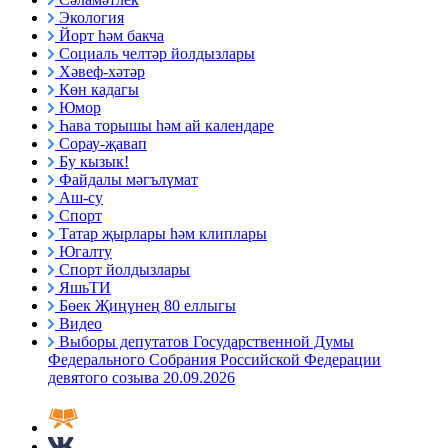
Экология
Йорт һәм бакча
Социаль челтәр йолдызлары
Хәвеф-хәтәр
Көн кадагы
Юмор
Һава торышы һәм ай календаре
Сорау-җавап
Бу кызык!
Файдалы мәгълүмат
Аш-су
Спорт
Татар җырлары һәм клиплары
Югалту
Спорт йолдызлары
ЯшьТИ
Бөек Җиңүнең 80 еллыгы
Видео
Выборы депутатов Государственной Думы
Федерального Собрания Российской Федерации
девятого созыва 20.09.2026