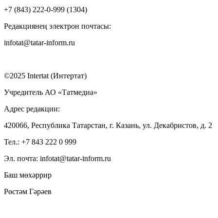
+7 (843) 222-0-999 (1304)
Редакциянең электрон почтасы:
infotat@tatar-inform.ru
©2025 Intertat (Интертат)
Учредитель АО «Татмедиа»
Адрес редакции:
420066, Республика Татарстан, г. Казань, ул. Декабристов, д. 2
Тел.: +7 843 222 0 999
Эл. почта: infotat@tatar-inform.ru
Баш мөхәррир
Рөстәм Гәрәев