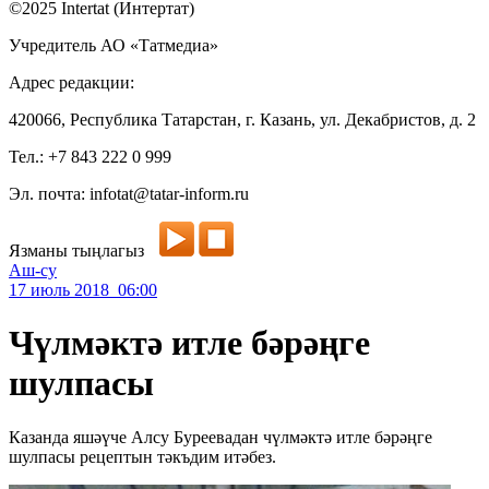
©2025 Intertat (Интертат)
Учредитель АО «Татмедиа»
Адрес редакции:
420066, Республика Татарстан, г. Казань, ул. Декабристов, д. 2
Тел.: +7 843 222 0 999
Эл. почта: infotat@tatar-inform.ru
Язманы тыңлагыз
Аш-су
17 июль 2018 06:00
Чүлмәктә итле бәрәңге
шулпасы
Казанда яшәүче Алсу Буреевадан чүлмәктә итле бәрәңге
шулпасы рецептын тәкъдим итәбез.