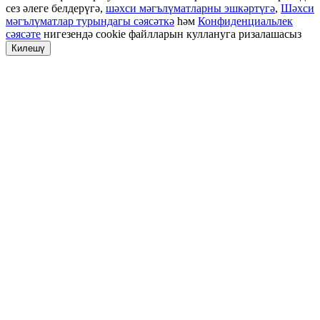
сез әлеге белдерүгә,
шәхси мәгълүматларны эшкәртүгә
,
Шәхси
мәгълүматлар турындагы сәясәткә
һәм
Конфиденциальлек
сәясәте
нигезендә cookie файлларын куллануга ризалашасыз
Килешү