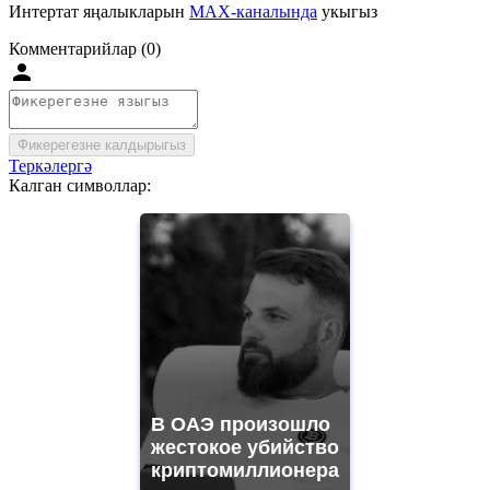
Интертат яңалыкларын
MAX-каналында
укыгыз
Комментарийлар (0)
Фикерегезне калдырыгыз
Теркәлергә
Калган символлар:
В ОАЭ произошло
жестокое убийство
криптомиллионера