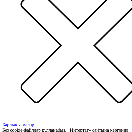
Барлык язмалар
Без cookie-файллар кулланабыз. «Интертат» сайтына кергәндә