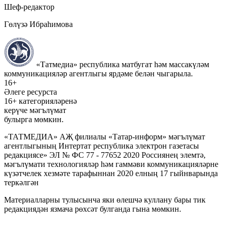
Шеф-редактор
Гөлүзә Ибраһимова
«Татмедиа» республика матбугат һәм массакүләм
коммуникацияләр агентлыгы ярдәме белән чыгарыла.
16+
Әлеге ресурста
16+ категорияләренә
керүче мәгълүмат
булырга мөмкин.
«ТАТМЕДИА» АҖ филиалы «Татар-информ» мәгълүмат
агентлыгының Интертат республика электрон газетасы
редакциясе» ЭЛ № ФС 77 - 77652 2020 Россиянең элемтә,
мәгълүмати технологияләр һәм гаммәви коммуникацияләрне
күзәтчелек хезмәте тарафыннан 2020 елның 17 гыйнварында
теркәлгән
Материалларны тулысынча яки өлешчә куллану бары тик
редакциядән язмача рөхсәт булганда гына мөмкин.