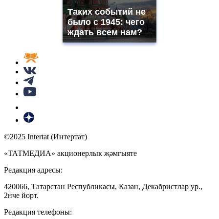
Таких событий не
было с 1945: чего
ждать всем нам?
©2025 Intertat (Интертат)
«ТАТМЕДИА» акционерлык җәмгыяте
Редакция адресы:
420066, Татарстан Республикасы, Казан, Декабристлар ур.,
2нче йорт.
Редакция телефоны: