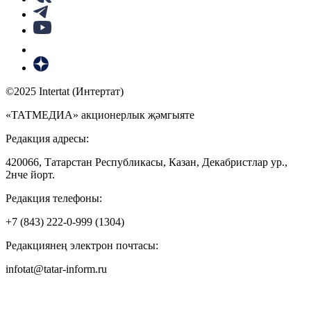
©2025 Intertat (Интертат)
«ТАТМЕДИА» акционерлык җәмгыяте
Редакция адресы:
420066, Татарстан Республикасы, Казан, Декабристлар ур.,
2нче йорт.
Редакция телефоны:
+7 (843) 222-0-999 (1304)
Редакциянең электрон почтасы:
infotat@tatar-inform.ru