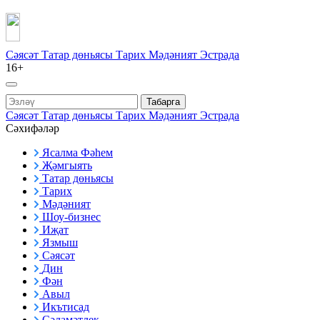
Сәясәт
Татар дөньясы
Тарих
Мәдәният
Эстрада
16+
Табарга
Сәясәт
Татар дөньясы
Тарих
Мәдәният
Эстрада
Сәхифәләр
Ясалма Фәһем
Җәмгыять
Татар дөньясы
Тарих
Мәдәният
Шоу-бизнес
Иҗат
Язмыш
Сәясәт
Дин
Фән
Авыл
Икътисад
Сәламәтлек