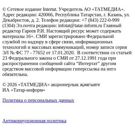
© Сетевое издание Intertat. Учредитель АО «ТАТМЕДИА».
Адрес редакции: 420066, Республика Татарстан, г. Казань, ул.
Декабристов, д. 2. Телефон редакции: +7 (843) 222-0-999
(1304) Эл.почта редакции: infotat@tatar-inform.ru Главный
редактор Гареев Р.И. Настоящий ресурс может содержать
материалы 16+. СМИ зарегистрировано Федеральной
службой по надзору в сфере связи, информационных
технологий и массовых коммуникаций, номер записи серия
ЭЛ № ФС 77 - 77652 от 17.01.2020. В соответствии со статьей
23 Федерального закона о СМИ от 27.12.1991 года при
распространении сообщений сайта “Интертат” другим
средством массовой информации гиперссылка на него
обязательна.
© 2026 «ТАТМЕДИА» акционерлык җәмгыяте
ИА «Татар-информ»
Политика о персональных данных
Антикоррупционная политика