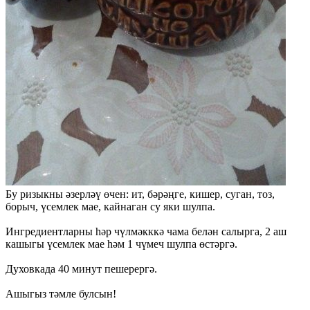
Бу ризыкны әзерләү өчен: ит, бәрәңге, кишер, суган, тоз,
борыч, үсемлек мае, кайнаган су яки шулпа.
Ингредиентларны һәр чүлмәкккә чама белән салырга, 2 аш
кашыгы үсемлек мае һәм 1 чүмеч шулпа өстәргә.
Духовкада 40 минут пешерергә.
Ашыгыз тәмле булсын!