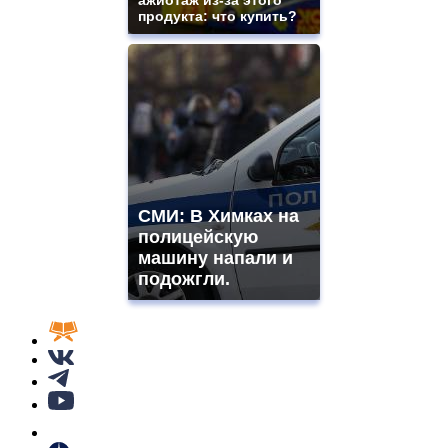
продукта: что купить?
СМИ: В Химках на
полицейскую
машину напали и
подожгли.