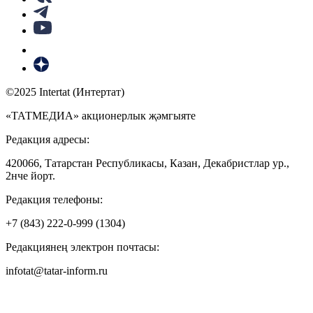
©2025 Intertat (Интертат)
«ТАТМЕДИА» акционерлык җәмгыяте
Редакция адресы:
420066, Татарстан Республикасы, Казан, Декабристлар ур.,
2нче йорт.
Редакция телефоны:
+7 (843) 222-0-999 (1304)
Редакциянең электрон почтасы:
infotat@tatar-inform.ru