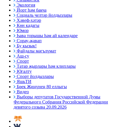
Экология
Йорт һәм бакча
Социаль челтәр йолдызлары
Хәвеф-хәтәр
Көн кадагы
Юмор
Һава торышы һәм ай календаре
Сорау-җавап
Бу кызык!
Файдалы мәгълүмат
Аш-су
Спорт
Татар җырлары һәм клиплары
Югалту
Спорт йолдызлары
ЯшьТИ
Бөек Җиңүнең 80 еллыгы
Видео
Выборы депутатов Государственной Думы
Федерального Собрания Российской Федерации
девятого созыва 20.09.2026