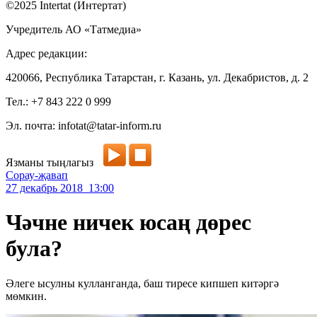
©2025 Intertat (Интертат)
Учредитель АО «Татмедиа»
Адрес редакции:
420066, Республика Татарстан, г. Казань, ул. Декабристов, д. 2
Тел.: +7 843 222 0 999
Эл. почта: infotat@tatar-inform.ru
Язманы тыңлагыз
Сорау-җавап
27 декабрь 2018 13:00
Чәчне ничек юсаң дөрес
була?
Әлеге ысулны кулланганда, баш тиресе кипшеп китәргә
мөмкин.