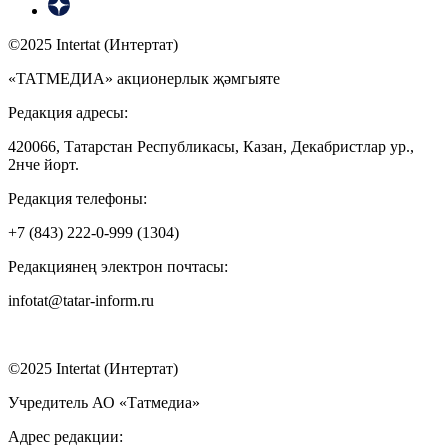
©2025 Intertat (Интертат)
«ТАТМЕДИА» акционерлык җәмгыяте
Редакция адресы:
420066, Татарстан Республикасы, Казан, Декабристлар ур.,
2нче йорт.
Редакция телефоны:
+7 (843) 222-0-999 (1304)
Редакциянең электрон почтасы:
infotat@tatar-inform.ru
©2025 Intertat (Интертат)
Учредитель АО «Татмедиа»
Адрес редакции: