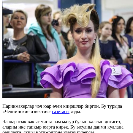
Парикмахерлар чәч юар өчен киңәшләр биргән. Бу турыда
«Челнинские известия»
газетасы
язды.
Чәчләр озак вакыт чиста һәм матур булып калсын дисәгез,
аларны ике тапкыр юарга кирәк. Бу ысулны даими куллана
башлауга, яхшы нәтиҗәләрне үзегез күрерсез.