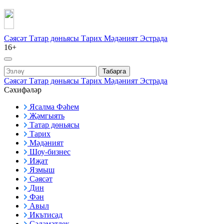
Сәясәт
Татар дөньясы
Тарих
Мәдәният
Эстрада
16+
Табарга
Сәясәт
Татар дөньясы
Тарих
Мәдәният
Эстрада
Сәхифәләр
Ясалма Фәһем
Җәмгыять
Татар дөньясы
Тарих
Мәдәният
Шоу-бизнес
Иҗат
Язмыш
Сәясәт
Дин
Фән
Авыл
Икътисад
Сәламәтлек