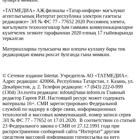
«ТАТМЕДИА» АҖ филиалы «Татар-информ» мәгълүмат
агентлыгының Интертат республика электрон газетасы
редакциясе» ЭЛ № ФС 77 - 77652 2020 Россиянең элемтә,
мәгълүмати технологияләр һәм гаммәви коммуникацияләрне
күзәтчелек хезмәте тарафыннан 2020 елның 17 гыйнварында
теркәлгән
Материалларны тулысынча яки өлешчә куллану бары тик
редакциядән язмача рөхсәт булганда гына мөмкин.
© Сетевое издание Intertat. Учредитель АО «ТАТМЕДИА».
Адрес редакции: 420066, Республика Татарстан, г. Казань, ул.
Декабристов, д. 2. Телефон редакции: +7 (843) 222-0-999
(1304) Эл.почта редакции: infotat@tatar-inform.ru Главный
редактор Гареев Р.И. Настоящий ресурс может содержать
материалы 16+. СМИ зарегистрировано Федеральной
службой по надзору в сфере связи, информационных
технологий и массовых коммуникаций, номер записи серия
ЭЛ № ФС 77 - 77652 от 17.01.2020. В соответствии со статьей
23 Федерального закона о СМИ от 27.12.1991 года при
распространении сообщений сайта “Интертат” другим
средством массовой информации гиперссылка на него