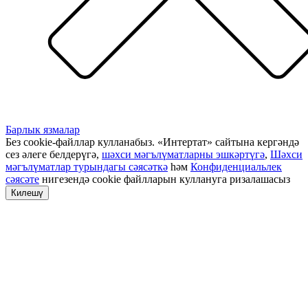
Барлык язмалар
Без cookie-файллар кулланабыз. «Интертат» сайтына кергәндә
сез әлеге белдерүгә,
шәхси мәгълүматларны эшкәртүгә
,
Шәхси
мәгълүматлар турындагы сәясәткә
һәм
Конфиденциальлек
сәясәте
нигезендә cookie файлларын куллануга ризалашасыз
Килешү