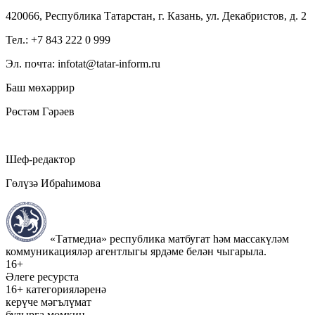
420066, Республика Татарстан, г. Казань, ул. Декабристов, д. 2
Тел.: +7 843 222 0 999
Эл. почта: infotat@tatar-inform.ru
Баш мөхәррир
Рөстәм Гәрәев
Шеф-редактор
Гөлүзә Ибраһимова
«Татмедиа» республика матбугат һәм массакүләм
коммуникацияләр агентлыгы ярдәме белән чыгарыла.
16+
Әлеге ресурста
16+ категорияләренә
керүче мәгълүмат
булырга мөмкин.