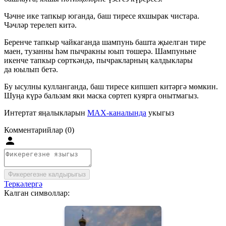
Чәчне ике тапкыр юганда, баш тиресе яхшырак чистара.
Чәчләр терелеп китә.
Беренче тапкыр чайкаганда шампунь башта җыелган тире
маен, тузанны һәм пычракны юып төшерә. Шампуньне
икенче тапкыр сөрткәндә, пычракларның калдыклары
да юылып бетә.
Бу ысулны кулланганда, баш тиресе кипшеп китәргә мөмкин.
Шуңа күрә бальзам яки маска сөртеп куярга онытмагыз.
Интертат яңалыкларын
MAX-каналында
укыгыз
Комментарийлар (0)
Фикерегезне калдырыгыз
Теркәлергә
Калган символлар: