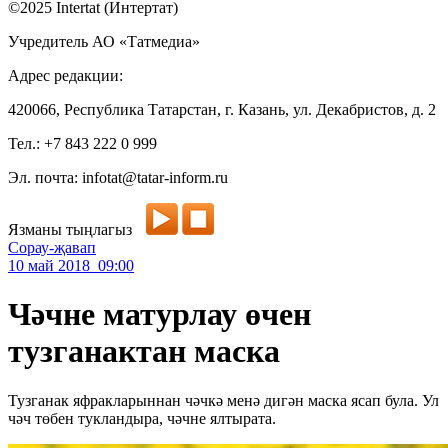
©2025 Intertat (Интертат)
Учредитель АО «Татмедиа»
Адрес редакции:
420066, Республика Татарстан, г. Казань, ул. Декабристов, д. 2
Тел.: +7 843 222 0 999
Эл. почта: infotat@tatar-inform.ru
Язманы тыңлагыз
Сорау-җавап
10 май 2018 09:00
Чәчне матурлау өчен
тузганактан маска
Тузганак яфракларыннан чәчкә менә дигән маска ясап була. Ул
чәч төбен тукландыра, чәчне ялтырата.