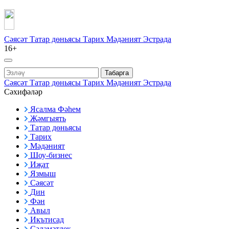
Сәясәт
Татар дөньясы
Тарих
Мәдәният
Эстрада
16+
Табарга
Сәясәт
Татар дөньясы
Тарих
Мәдәният
Эстрада
Сәхифәләр
Ясалма Фәһем
Җәмгыять
Татар дөньясы
Тарих
Мәдәният
Шоу-бизнес
Иҗат
Язмыш
Сәясәт
Дин
Фән
Авыл
Икътисад
Сәламәтлек