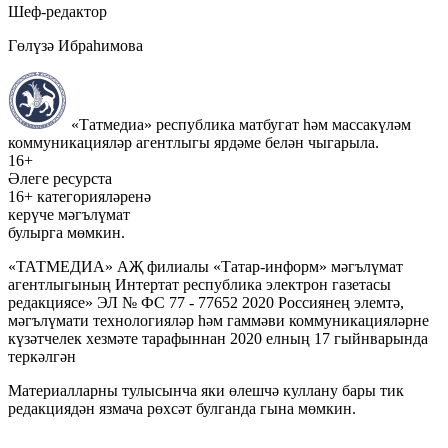
Шеф-редактор
Гөлүзә Ибраһимова
«Татмедиа» республика матбугат һәм массакүләм
коммуникацияләр агентлыгы ярдәме белән чыгарыла.
16+
Әлеге ресурста
16+ категорияләренә
керүче мәгълүмат
булырга мөмкин.
«ТАТМЕДИА» АҖ филиалы «Татар-информ» мәгълүмат
агентлыгының Интертат республика электрон газетасы
редакциясе» ЭЛ № ФС 77 - 77652 2020 Россиянең элемтә,
мәгълүмати технологияләр һәм гаммәви коммуникацияләрне
күзәтчелек хезмәте тарафыннан 2020 елның 17 гыйнварында
теркәлгән
Материалларны тулысынча яки өлешчә куллану бары тик
редакциядән язмача рөхсәт булганда гына мөмкин.