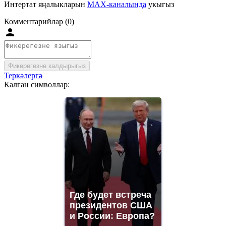
Интертат яңалыкларын
MAX-каналында
укыгыз
Комментарийлар (0)
Фикерегезне калдырыгыз
Теркәлергә
Калган символлар:
Где будет встреча
президентов США
и России: Европа?