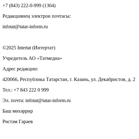
+7 (843) 222-0-999 (1304)
Редакциянең электрон почтасы:
infotat@tatar-inform.ru
©2025 Intertat (Интертат)
Учредитель АО «Татмедиа»
Адрес редакции:
420066, Республика Татарстан, г. Казань, ул. Декабристов, д. 2
Тел.: +7 843 222 0 999
Эл. почта: infotat@tatar-inform.ru
Баш мөхәррир
Рөстәм Гәрәев