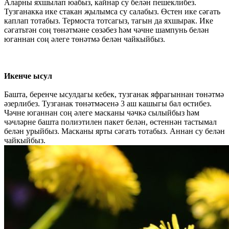
Аларны яхшылап юабыз, кайнар су белән пешеклибез.
Тузганакка ике стакан җылымса су салабыз. Өстен ике сәгать
каплап тотабыз. Термоста тотсагыз, тагын да яхшырак. Ике
сәгатьтән соң төнәтмәне сөзәбез һәм чәчне шампунь белән
юганнан соң әлеге төнәтмә белән чайкыйбыз.
Икенче ысул
Башта, беренче ысулдагы кебек, тузганак яфрагыннан төнәтмә
әзерлибез. Тузганак төнәтмәсенә 3 аш кашыгы бал өстибез.
Чәчне юганнан соң әлеге масканы чәчкә сылыйбыз һәм
чәчләрне башта полиэтилен пакет белән, өстеннән тастымал
белән урыйбыз. Масканы ярты сәгать тотабыз. Аннан су белән
чайкыйбыз.