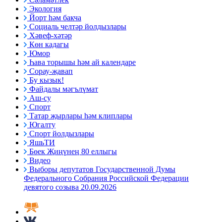
Экология
Йорт һәм бакча
Социаль челтәр йолдызлары
Хәвеф-хәтәр
Көн кадагы
Юмор
Һава торышы һәм ай календаре
Сорау-җавап
Бу кызык!
Файдалы мәгълүмат
Аш-су
Спорт
Татар җырлары һәм клиплары
Югалту
Спорт йолдызлары
ЯшьТИ
Бөек Җиңүнең 80 еллыгы
Видео
Выборы депутатов Государственной Думы
Федерального Собрания Российской Федерации
девятого созыва 20.09.2026