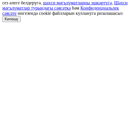
сез әлеге белдерүгә,
шәхси мәгълүматларны эшкәртүгә
,
Шәхси
мәгълүматлар турындагы сәясәткә
һәм
Конфиденциальлек
сәясәте
нигезендә cookie файлларын куллануга ризалашасыз
Килешү