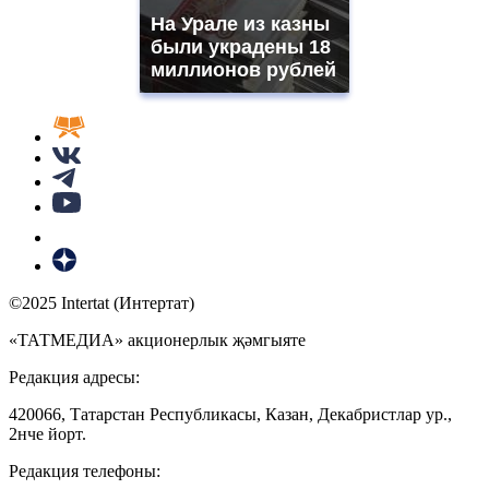
На Урале из казны
были украдены 18
миллионов рублей
©2025 Intertat (Интертат)
«ТАТМЕДИА» акционерлык җәмгыяте
Редакция адресы:
420066, Татарстан Республикасы, Казан, Декабристлар ур.,
2нче йорт.
Редакция телефоны: