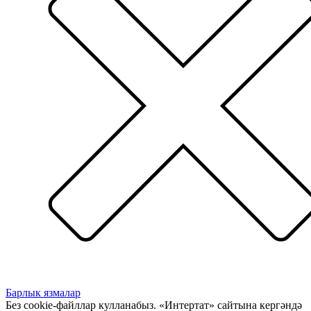
Барлык язмалар
Без cookie-файллар кулланабыз. «Интертат» сайтына кергәндә