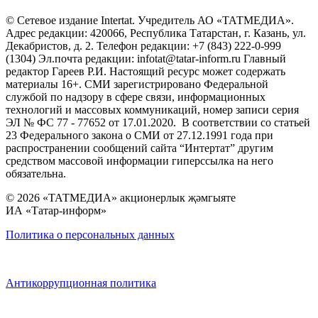
© Сетевое издание Intertat. Учредитель АО «ТАТМЕДИА».
Адрес редакции: 420066, Республика Татарстан, г. Казань, ул.
Декабристов, д. 2. Телефон редакции: +7 (843) 222-0-999
(1304) Эл.почта редакции: infotat@tatar-inform.ru Главный
редактор Гареев Р.И. Настоящий ресурс может содержать
материалы 16+. СМИ зарегистрировано Федеральной
службой по надзору в сфере связи, информационных
технологий и массовых коммуникаций, номер записи серия
ЭЛ № ФС 77 - 77652 от 17.01.2020. В соответствии со статьей
23 Федерального закона о СМИ от 27.12.1991 года при
распространении сообщений сайта “Интертат” другим
средством массовой информации гиперссылка на него
обязательна.
© 2026 «ТАТМЕДИА» акционерлык җәмгыяте
ИА «Татар-информ»
Политика о персональных данных
Антикоррупционная политика