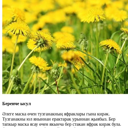
Беренче ысул
Әлеге маска өчен тузганакның яфраклары гына кирәк.
Тузганакны юл яныннан ерактарак урыннан җыябыз. Бер
тапкыр маска ясау өчен якынча бер стакан яфрак кирәк була.