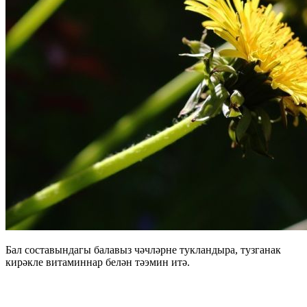
Бал составындагы балавыз чәчләрне тукландыра, тузганак
кирәкле витаминнар белән тәэмин итә.