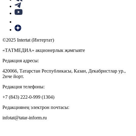
©2025 Intertat (Интертат)
«ТАТМЕДИА» акционерлык җәмгыяте
Редакция адресы:
420066, Татарстан Республикасы, Казан, Декабристлар ур.,
2нче йорт.
Редакция телефоны:
+7 (843) 222-0-999 (1304)
Редакциянең электрон почтасы:
infotat@tatar-inform.ru