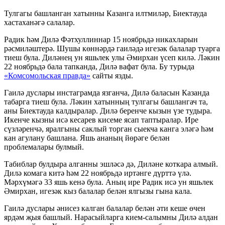
Тулгагы башланган хатынны Казанга илтмиләр, Биектауда
хастаханәгә салалар.
Радик һәм Дилә Фәтхуллиннар 15 ноябрьдә никахларын
рәсмиләштерә. Шушы көннәрдә гаиләдә игезәк балалар туарга
тиеш була. Диләнең ун яшьлек улы Әмирхан үсеп килә. Ләкин
22 ноябрьдә бала тапканда, Дилә вафат була. Бу турыда
«Комсомольская правда»
сайты язды.
Гаилә дуслары инстаграмда язганча, Дилә баласын Казанда
табарга тиеш була. Ләкин хатынның тулгагы башлангач та,
аны Биектауда калдыралар. Дилә беренче кызын үзе тудыра.
Икенче кызны исә кесарев кисеме ясап таптыралар. Ире
сүзләренчә, яралгыны саклый торган сыекча канга эләгә һәм
кан агулану башлана. Яшь ананың йөрәге белән
проблемалары булмый.
Табиблар булдыра алганны эшләсә дә, Диләне коткара алмый.
Дилә комага китә һәм 22 ноябрьдә иртәнге дүрттә үлә.
Мәрхүмәгә 33 яшь кенә була. Аның ире Радик исә ун яшьлек
Әмирхан, игезәк кыз балалар белән ялгызы гына кала.
Гаилә дуслары әнисез калган балалар белән әти кеше өчен
ярдәм җыя башлый. Нарасыйларга кием-салымны Дилә алдан