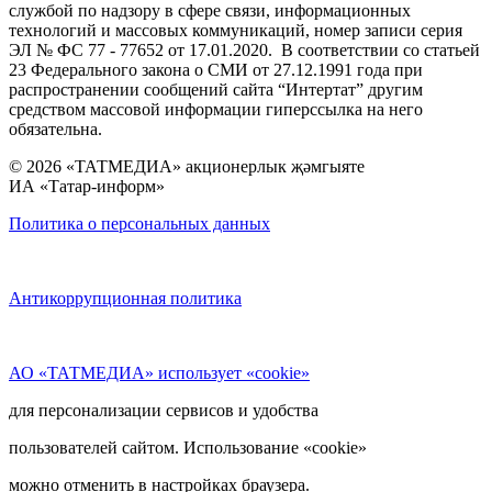
службой по надзору в сфере связи, информационных
технологий и массовых коммуникаций, номер записи серия
ЭЛ № ФС 77 - 77652 от 17.01.2020. В соответствии со статьей
23 Федерального закона о СМИ от 27.12.1991 года при
распространении сообщений сайта “Интертат” другим
средством массовой информации гиперссылка на него
обязательна.
© 2026 «ТАТМЕДИА» акционерлык җәмгыяте
ИА «Татар-информ»
Политика о персональных данных
Антикоррупционная политика
АО «ТАТМЕДИА» использует «cookie»
для персонализации сервисов и удобства
пользователей сайтом. Использование «cookie»
можно отменить в настройках браузера.