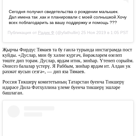
Сегодня получил свидетельства о рождении малышек.
Дал имена так ,как и планировали с моей солнышкой.Хочу
всех поблагодарить за вашу поддержку и помощь ???
Публикация от
Радик Ф
(@yfathullin)
25 Ноя 2019 в 1:05 PST
Җырчы Фирдүс Тямаев та бу гаилә турында инстаграмда пост
куйды. «Дуслар, мин бу хәлне күргәч, йөрәкләрем өзелеп
төште дип торам. Дуслар, ярдәм итик, зинһар. Үтенеп сорыйм.
Әнисез балалар үстерү. Я Раббым, зинһар ярдәм ит. Алдан ук
рәхмәт яусын сезгә», — дип яза Тямаев.
Россия Тикшерү комитетының Татарстан буенча Тикшерү
идарәсе Дилә Фәтхуллина үлеме буенча тикшерү эшләре
башлаган.