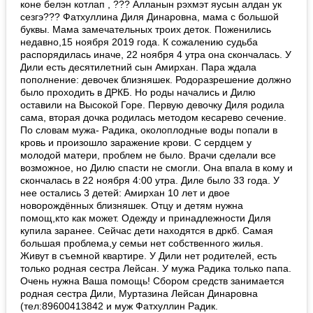
коне белэн котлап , ??? Алланын рэхмэт яусын алдан ук
сезгэ??? Фатхуллина Диля Динаровна, мама с большой
буквы. Мама замечательных троих деток. Поженились
недавно,15 ноября 2019 года. К сожалению судьба
распорядилась иначе, 22 ноября 4 утра она скончалась. У
Дили есть десятилетний сын Амирхан. Пара ждала
пополнение: девочек близняшек. Родоразрешение должно
было проходить в ДРКБ. Но роды начались и Дилю
оставили на Высокой Горе. Первую девочку Диля родила
сама, вторая дочка родилась методом кесарево сечение.
По словам мужа- Радика, околоплодные воды попали в
кровь и произошло заражение крови. С сердцем у
молодой матери, проблем не было. Врачи сделали все
возможное, но Дилю спасти не смогли. Она впала в кому и
скончалась в 22 ноября 4:00 утра. Диле было 33 года. У
нее остались 3 детей: Амирхан 10 лет и двое
новорождённых близняшек. Отцу и детям нужна
помощ,кто как может. Одежду и принадлежности Диля
купила заранее. Сейчас дети находятся в дркб. Самая
большая проблема,у семьи нет собственного жилья.
Живут в съемной квартире. У Дили нет родителей, есть
только родная сестра Лейсан. У мужа Радика только папа.
Очень нужна Ваша помощь! Сбором средств занимается
родная сестра Дили, Муртазина Лейсан Динаровна
(тел:89600413842 и муж Фатхуллин Радик.