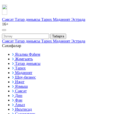
Сәясәт
Татар дөньясы
Тарих
Мәдәният
Эстрада
16+
Табарга
Сәясәт
Татар дөньясы
Тарих
Мәдәният
Эстрада
Сәхифәләр
Ясалма Фәһем
Җәмгыять
Татар дөньясы
Тарих
Мәдәният
Шоу-бизнес
Иҗат
Язмыш
Сәясәт
Дин
Фән
Авыл
Икътисад
Сәламәтлек