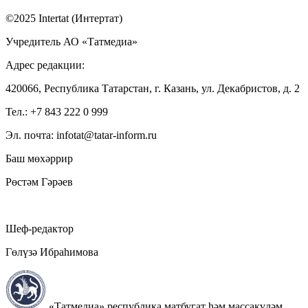
©2025 Intertat (Интертат)
Учредитель АО «Татмедиа»
Адрес редакции:
420066, Республика Татарстан, г. Казань, ул. Декабристов, д. 2
Тел.: +7 843 222 0 999
Эл. почта: infotat@tatar-inform.ru
Баш мөхәррир
Рөстәм Гәрәев
Шеф-редактор
Гөлүзә Ибраһимова
«Татмедиа» республика матбугат һәм массакүләм