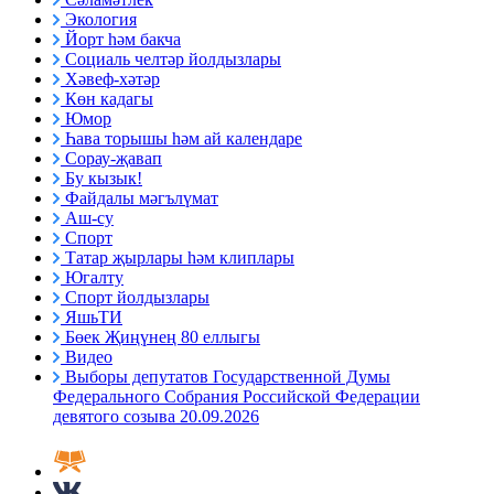
Экология
Йорт һәм бакча
Социаль челтәр йолдызлары
Хәвеф-хәтәр
Көн кадагы
Юмор
Һава торышы һәм ай календаре
Сорау-җавап
Бу кызык!
Файдалы мәгълүмат
Аш-су
Спорт
Татар җырлары һәм клиплары
Югалту
Спорт йолдызлары
ЯшьТИ
Бөек Җиңүнең 80 еллыгы
Видео
Выборы депутатов Государственной Думы
Федерального Собрания Российской Федерации
девятого созыва 20.09.2026