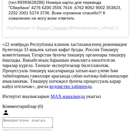
(тел:89393628286) Номера карты для перевода
"Сбербанк" 4276 6200 2555 7616 ,6762 8062 9002 353823,
2202 2001 5274 3736. Всем огромное спасибо!!! К
сожалению не могу всем ответить
Публикация от
Фирдус Тямаев
(@firdustyamaev_official)
25 Ноя 2019 в 4:18 PST
«22 ноябрьдә Республика клиник хастаханәсенең реанимация
бүлегендә 33 яшьлек хатын вафат булды. Россия Тикшерү
комитетының Татарстан буенча тикшерү органнары тикшерү
башлады. Вакыйганың барышын ачыклауга юнәлтелгән
чаралар күрелә. Тиешле экспертизалар билгеләнәчәк.
Процессуаль тикшерү кысаларында хатын-кыз үлеме һәм
табибларның гамәлләре арасында сәбәп-нәтиҗә бәйләнешләре
ачыкланачак. Тикшерү нәтиҗәсе буенча процессуаль карар
кабул ителәчәк», диелә
ведомство хәбәрендә
.
Интертат яңалыкларын
MAX-каналында
укыгыз
Комментарийлар (0)