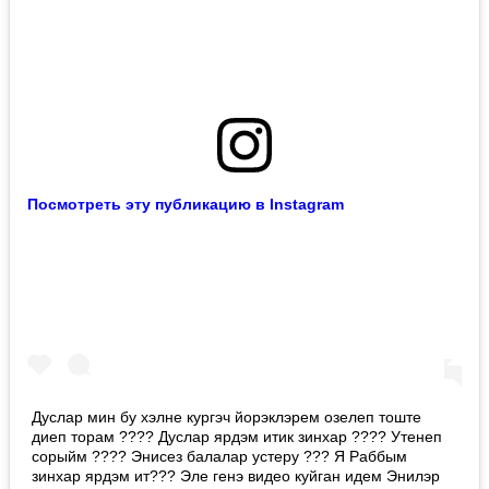
Посмотреть эту публикацию в Instagram
Дуслар мин бу хэлне кургэч йорэклэрем озелеп тоште
диеп торам ???? Дуслар ярдэм итик зинхар ???? Утенеп
сорыйм ???? Энисез балалар устеру ??? Я Раббым
зинхар ярдэм ит??? Эле генэ видео куйган идем Энилэр