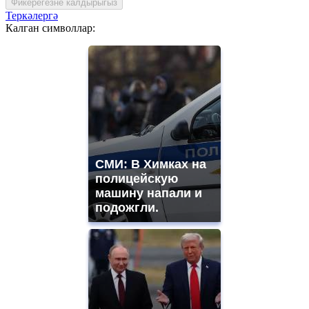
Фикерегезне калдырыгыз
Теркәлергә
Калган символлар:
СМИ: В Химках на
полицейскую
машину напали и
подожгли.