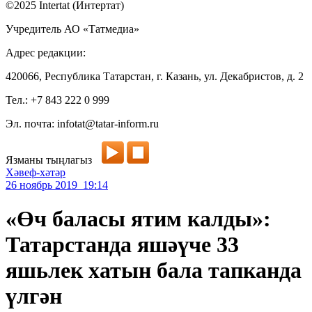
©2025 Intertat (Интертат)
Учредитель АО «Татмедиа»
Адрес редакции:
420066, Республика Татарстан, г. Казань, ул. Декабристов, д. 2
Тел.: +7 843 222 0 999
Эл. почта: infotat@tatar-inform.ru
Язманы тыңлагыз
Хәвеф-хәтәр
26 ноябрь 2019 19:14
«Өч баласы ятим калды»:
Татарстанда яшәүче 33
яшьлек хатын бала тапканда
үлгән