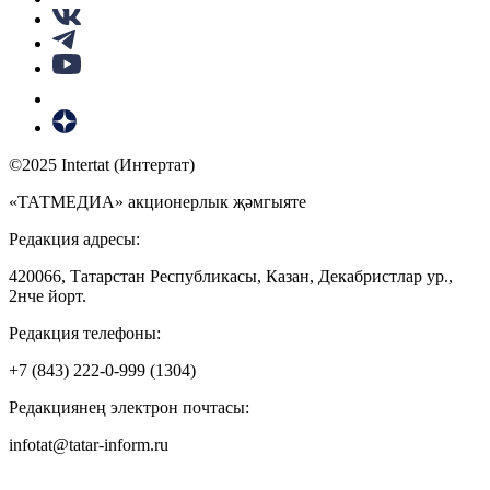
©2025 Intertat (Интертат)
«ТАТМЕДИА» акционерлык җәмгыяте
Редакция адресы:
420066, Татарстан Республикасы, Казан, Декабристлар ур.,
2нче йорт.
Редакция телефоны:
+7 (843) 222-0-999 (1304)
Редакциянең электрон почтасы:
infotat@tatar-inform.ru