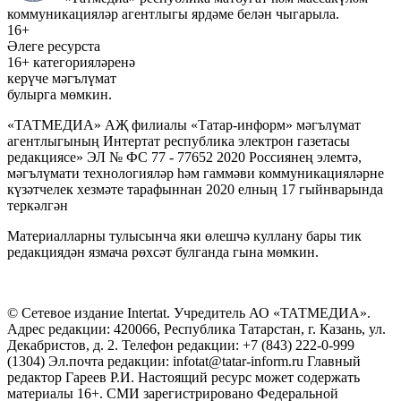
коммуникацияләр агентлыгы ярдәме белән чыгарыла.
16+
Әлеге ресурста
16+ категорияләренә
керүче мәгълүмат
булырга мөмкин.
«ТАТМЕДИА» АҖ филиалы «Татар-информ» мәгълүмат
агентлыгының Интертат республика электрон газетасы
редакциясе» ЭЛ № ФС 77 - 77652 2020 Россиянең элемтә,
мәгълүмати технологияләр һәм гаммәви коммуникацияләрне
күзәтчелек хезмәте тарафыннан 2020 елның 17 гыйнварында
теркәлгән
Материалларны тулысынча яки өлешчә куллану бары тик
редакциядән язмача рөхсәт булганда гына мөмкин.
© Сетевое издание Intertat. Учредитель АО «ТАТМЕДИА».
Адрес редакции: 420066, Республика Татарстан, г. Казань, ул.
Декабристов, д. 2. Телефон редакции: +7 (843) 222-0-999
(1304) Эл.почта редакции: infotat@tatar-inform.ru Главный
редактор Гареев Р.И. Настоящий ресурс может содержать
материалы 16+. СМИ зарегистрировано Федеральной