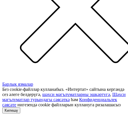
Барлык язмалар
Без cookie-файллар кулланабыз. «Интертат» сайтына кергәндә
сез әлеге белдерүгә,
шәхси мәгълүматларны эшкәртүгә
,
Шәхси
мәгълүматлар турындагы сәясәткә
һәм
Конфиденциальлек
сәясәте
нигезендә cookie файлларын куллануга ризалашасыз
Килешү