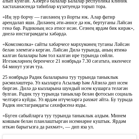
алып куйган. Хәзергә балалар Балалар республика клиник
хастаханәсендә табиблар күзәтүендә торып тора.
«Иң зур борчу — гаиләнең үз йорты юк. Алар фатир
арендалап яши. Диләнең әти-әнисе дә юк, бертуганы Ләйсән
генә бар. Радикның исә әтисе исән. Сезнең ярдәм бик кирәк»,
диелә инстаграмдагы хәбәрдә.
«Комсомолка» сайты хәбәрчесе мәрхүмәнең туганы Ләйсән
белән элемтәгә кергән. Ләйсән Дилә турында, аның ятимә
калган балалары һәм тол калган ире турында сөйли.
Игезәкләрнең беренчесе 21 ноябрьдә 7.30 сәгатьтә, икенчесе
64 минут узгач туа.
25 ноябрьдә Радик балаларына туу турында таныклык
рәсмиләштерә. Ул кызларга Асыльяр һәм Айзилә дип исем
биргән. Дилә дә кызларына шундый исем кушарга теләгән
булган. Радик туу турында таныклар белән фотосын социаль
челтәргә куйды. Ул ярдәм итүчеләргә рәхмәт әйтә. Бу турыда
Радик инстаграмдагы сәхифәсенә язды.
«Бүген сабыйларга туу турында таныклык алдым. Минем
кояшым белән планлаштырган исемнәрне куштык. Ярдәм
иткән барыгызга да рәхмәт», — дип яза ул.