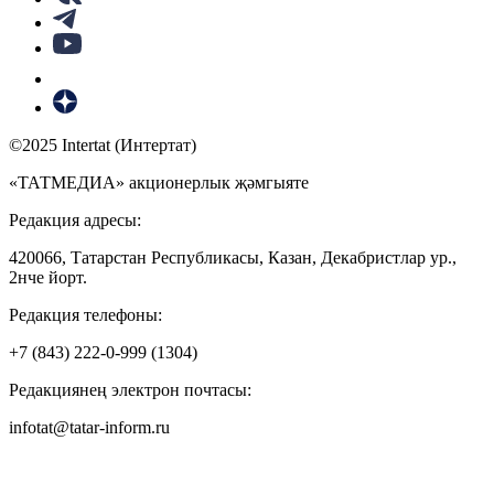
©2025 Intertat (Интертат)
«ТАТМЕДИА» акционерлык җәмгыяте
Редакция адресы:
420066, Татарстан Республикасы, Казан, Декабристлар ур.,
2нче йорт.
Редакция телефоны:
+7 (843) 222-0-999 (1304)
Редакциянең электрон почтасы:
infotat@tatar-inform.ru