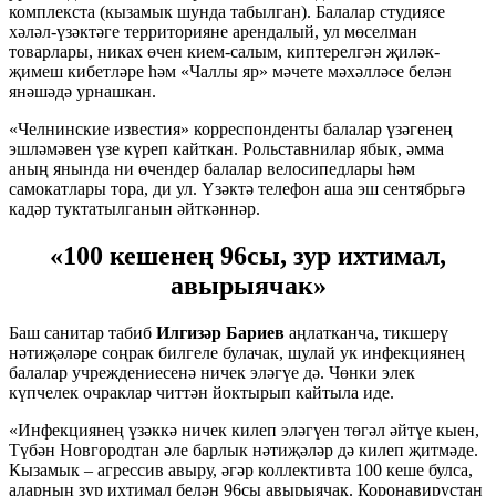
комплекста (кызамык шунда табылган). Балалар студиясе
хәләл-үзәктәге территорияне арендалый, ул мөселман
товарлары, никах өчен кием-салым, киптерелгән җиләк-
җимеш кибетләре һәм «Чаллы яр» мәчете мәхәлләсе белән
янәшәдә урнашкан.
«Челнинские известия» корреспонденты балалар үзәгенең
эшләмәвен үзе күреп кайткан. Рольставнилар ябык, әмма
аның янында ни өчендер балалар велосипедлары һәм
самокатлары тора, ди ул. Үзәктә телефон аша эш сентябрьгә
кадәр туктатылганын әйткәннәр.
«100 кешенең 96сы, зур ихтимал,
авырыячак»
Баш санитар табиб
Илгизәр Бариев
аңлатканча, тикшерү
нәтиҗәләре соңрак билгеле булачак, шулай ук инфекциянең
балалар учреждениесенә ничек эләгүе дә. Чөнки элек
күпчелек очраклар читтән йоктырып кайтыла иде.
«Инфекциянең үзәккә ничек килеп эләгүен төгәл әйтүе кыен,
Түбән Новгородтан әле барлык нәтиҗәләр дә килеп җитмәде.
Кызамык – агрессив авыру, әгәр коллективта 100 кеше булса,
аларның зур ихтимал белән 96сы авырыячак. Коронавирустан