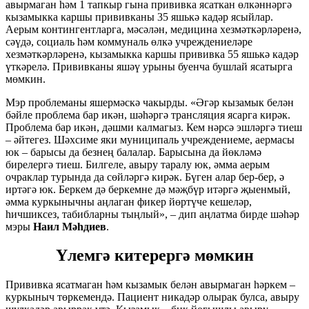
авырмаган һәм 1 тапкыр гына прививка ясаткан өлкәннәргә
кызамыкка каршы прививканы 35 яшькә кадәр ясыйлар.
Аерым контингентларга, мәсәлән, медицина хезмәткәрләренә,
сәүдә, социаль һәм коммуналь өлкә учреждениеләре
хезмәткәрләренә, кызамыкка каршы прививка 55 яшькә кадәр
үткәрелә. Прививканы яшәү урыны буенча бушлай ясатырга
мөмкин.
Мэр проблеманы яшермәскә чакырды. «Әгәр кызамык белән
бәйле проблема бар икән, шәһәргә трансляция ясарга кирәк.
Проблема бар икән, дәшми калмагыз. Кем нәрсә эшләргә тиеш
– әйтегез. Шәхсиме яки муниципаль учреждениеме, аермасы
юк – барысы да безнең балалар. Барысына да йөкләмә
бирелергә тиеш. Билгеле, авыру таралу юк, әмма аерым
очраклар турында да сөйләргә кирәк. Бүген алар бер-бер, ә
иртәгә юк. Беркем дә беркемне дә мәҗбүр итәргә җыенмый,
әмма куркынычны аңлаган фикер йөртүче кешеләр,
һичшиксез, табибларны тыңлый», – дип аңлатма бирде шәһәр
мэры
Наил Мәһдиев
.
Үлемгә китерергә мөмкин
Прививка ясатмаган һәм кызамык белән авырмаган һәркем –
куркыныч төркемендә. Пациент никадәр олырак булса, авыру