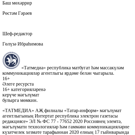
Баш мөхәррир
Рөстәм Гәрәев
Шеф-редактор
Гөлүзә Ибраһимова
«Татмедиа» республика матбугат һәм массакүләм
коммуникацияләр агентлыгы ярдәме белән чыгарыла.
16+
Әлеге ресурста
16+ категорияләренә
керүче мәгълүмат
булырга мөмкин.
«ТАТМЕДИА» АҖ филиалы «Татар-информ» мәгълүмат
агентлыгының Интертат республика электрон газетасы
редакциясе» ЭЛ № ФС 77 - 77652 2020 Россиянең элемтә,
мәгълүмати технологияләр һәм гаммәви коммуникацияләрне
күзәтчелек хезмәте тарафыннан 2020 елның 17 гыйнварында