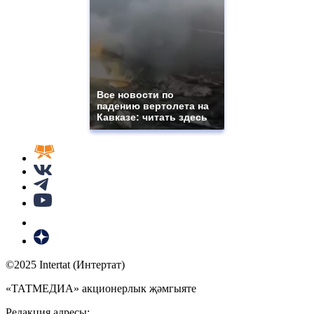
Все новости по
падению вертолета на
Кавказе: читать здесь
©2025 Intertat (Интертат)
«ТАТМЕДИА» акционерлык җәмгыяте
Редакция адресы: