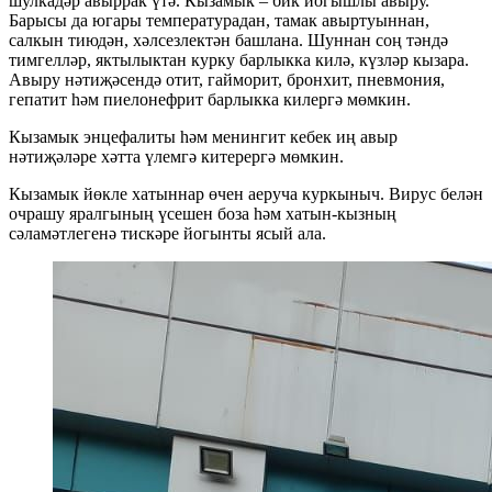
шулкадәр авыррак үтә. Кызамык – бик йогышлы авыру.
Барысы да югары температурадан, тамак авыртуыннан,
салкын тиюдән, хәлсезлектән башлана. Шуннан соң тәндә
тимгелләр, яктылыктан курку барлыкка килә, күзләр кызара.
Авыру нәтиҗәсендә отит, гайморит, бронхит, пневмония,
гепатит һәм пиелонефрит барлыкка килергә мөмкин.
Кызамык энцефалиты һәм менингит кебек иң авыр
нәтиҗәләре хәтта үлемгә китерергә мөмкин.
Кызамык йөкле хатыннар өчен аеруча куркыныч. Вирус белән
очрашу яралгының үсешен боза һәм хатын-кызның
сәламәтлегенә тискәре йогынты ясый ала.