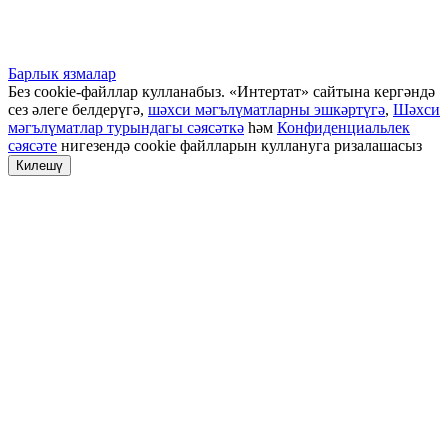
Барлык язмалар
Без cookie-файллар кулланабыз. «Интертат» сайтына кергәндә
сез әлеге белдерүгә,
шәхси мәгълүматларны эшкәртүгә
,
Шәхси
мәгълүматлар турындагы сәясәткә
һәм
Конфиденциальлек
сәясәте
нигезендә cookie файлларын куллануга ризалашасыз
Килешү