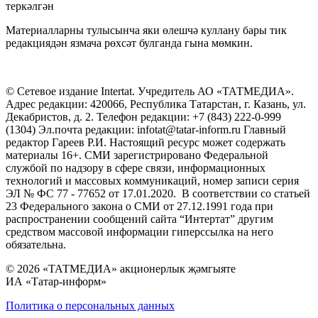
теркәлгән
Материалларны тулысынча яки өлешчә куллану бары тик
редакциядән язмача рөхсәт булганда гына мөмкин.
© Сетевое издание Intertat. Учредитель АО «ТАТМЕДИА».
Адрес редакции: 420066, Республика Татарстан, г. Казань, ул.
Декабристов, д. 2. Телефон редакции: +7 (843) 222-0-999
(1304) Эл.почта редакции: infotat@tatar-inform.ru Главный
редактор Гареев Р.И. Настоящий ресурс может содержать
материалы 16+. СМИ зарегистрировано Федеральной
службой по надзору в сфере связи, информационных
технологий и массовых коммуникаций, номер записи серия
ЭЛ № ФС 77 - 77652 от 17.01.2020. В соответствии со статьей
23 Федерального закона о СМИ от 27.12.1991 года при
распространении сообщений сайта “Интертат” другим
средством массовой информации гиперссылка на него
обязательна.
© 2026 «ТАТМЕДИА» акционерлык җәмгыяте
ИА «Татар-информ»
Политика о персональных данных