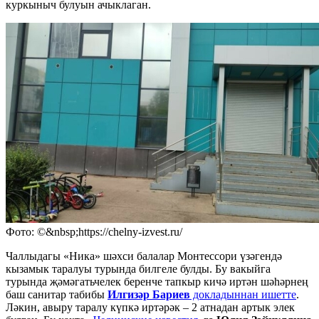
куркыныч булуын ачыклаган.
Фото: ©&nbsp;https://chelny-izvest.ru/
Чаллыдагы «Ника» шәхси балалар Монтессори үзәгендә
кызамык таралуы турында билгеле булды. Бу вакыйга
турында җәмәгатьчелек беренче тапкыр кичә иртән шәһәрнең
баш санитар табибы
Илгизәр Бариев
докладыннан ишетте
.
Ләкин, авыру таралу күпкә иртәрәк – 2 атнадан артык элек