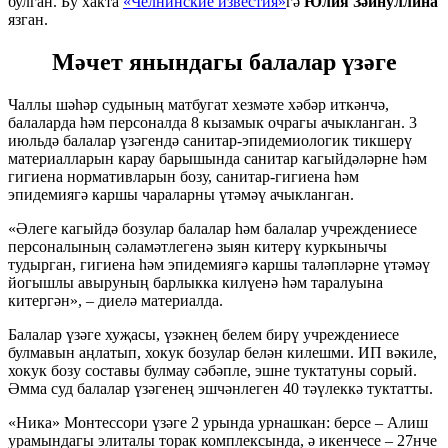
булган. Бу хакта
«Челнинские известия»
гә
Юлия Зәйнуллина
язган.
Мәчет янындагы балалар үзәге
Чаллы шәһәр судының матбугат хезмәте хәбәр иткәнчә,
балаларда һәм персоналда 8 кызамык очрагы ачыкланган. 3
июльдә балалар үзәгендә санитар-эпидемиологик тикшерү
материалларын карау барышында санитар кагыйдәләрне һәм
гигиена нормативларын бозу, санитар-гигиена һәм
эпидемиягә каршы чараларны үтәмәү ачыкланган.
«Әлеге кагыйдә бозулар балалар һәм балалар учреждениесе
персоналының сәламәтлегенә зыян китерү куркынычы
тудырган, гигиена һәм эпидемиягә каршы таләпләрне үтәмәү
йогышлы авыруның барлыкка килүенә һәм таралуына
китергән», – диелә материалда.
Балалар үзәге хуҗасы, үзәкнең белем бирү учреждениесе
булмавын аңлатып, хокук бозулар белән килешми. ИП вәкиле,
хокук бозу составы булмау сәбәпле, эшне туктатуны сорый.
Әмма суд балалар үзәгенең эшчәнлеген 40 тәүлеккә туктатты.
«Ника» Монтессори үзәге 2 урында урнашкан: берсе – Алиш
урамындагы элиталы торак комплексында, ә икенчесе – 27нче