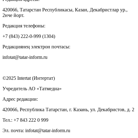
420066, Татарстан Республикасы, Казан, Декабристлар ур.,
2нче йорт.
Редакция телефоны:
+7 (843) 222-0-999 (1304)
Редакциянең электрон почтасы:
infotat@tatar-inform.ru
©2025 Intertat (Интертат)
Учредитель АО «Татмедиа»
Адрес редакции:
420066, Республика Татарстан, г. Казань, ул. Декабристов, д. 2
Тел.: +7 843 222 0 999
Эл. почта: infotat@tatar-inform.ru