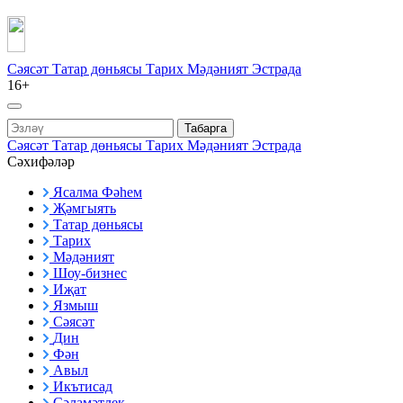
Сәясәт
Татар дөньясы
Тарих
Мәдәният
Эстрада
16+
Табарга
Сәясәт
Татар дөньясы
Тарих
Мәдәният
Эстрада
Сәхифәләр
Ясалма Фәһем
Җәмгыять
Татар дөньясы
Тарих
Мәдәният
Шоу-бизнес
Иҗат
Язмыш
Сәясәт
Дин
Фән
Авыл
Икътисад
Сәламәтлек