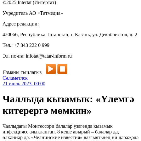
©2025 Intertat (Интертат)
Учредитель АО «Татмедиа»
Адрес редакции:
420066, Республика Татарстан, г. Казань, ул. Декабристов, д. 2
Тел.: +7 843 222 0 999
Эл. почта: infotat@tatar-inform.ru
Язманы тыңлагыз
Сәламәтлек
21 июль 2023 00:00
Чаллыда кызамык: «Үлемгә
китерергә мөмкин»
Чаллыдагы Монтессори балалар үзәгендә кызамык
инфекциясе ачыкланган. 8 кеше авырый – балалар да,
өлкәннәр дә. «Челнинские известия» вазгыятьнең ни дәрәҗәдә