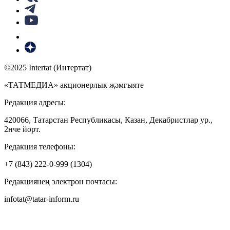
©2025 Intertat (Интертат)
«ТАТМЕДИА» акционерлык җәмгыяте
Редакция адресы:
420066, Татарстан Республикасы, Казан, Декабристлар ур.,
2нче йорт.
Редакция телефоны:
+7 (843) 222-0-999 (1304)
Редакциянең электрон почтасы:
infotat@tatar-inform.ru