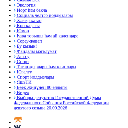
Экология
Йорт һәм бакча
Социаль челтәр йолдызлары
Хәвеф-хәтәр
Көн кадагы
Юмор
Һава торышы һәм ай календаре
Сорау-җавап
Бу кызык!
Файдалы мәгълүмат
Аш-су
Спорт
Татар җырлары һәм клиплары
Югалту
Спорт йолдызлары
ЯшьТИ
Бөек Җиңүнең 80 еллыгы
Видео
Выборы депутатов Государственной Думы
Федерального Собрания Российской Федерации
девятого созыва 20.09.2026