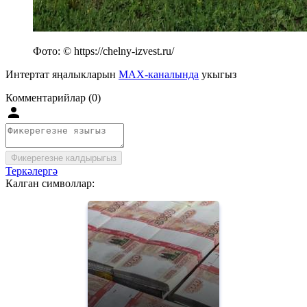
Фото: © https://chelny-izvest.ru/
Интертат яңалыкларын
MAX-каналында
укыгыз
Комментарийлар (0)
Фикерегезне калдырыгыз
Теркәлергә
Калган символлар: