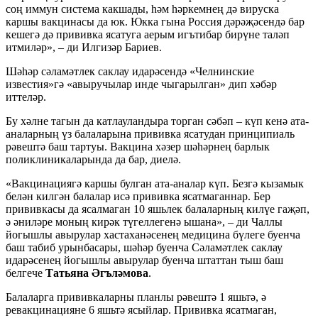
соң иммун система какшады, һәм һәркемнең дә вируска
каршы вакцинасы да юк. Юкка гына Россия дәрәҗәсендә бар
кешегә дә прививка ясатуга аерым игътибар бирүне таләп
итмиләр», – ди Илгизәр Бариев.
Шәһәр сәламәтлек саклау идарәсендә «Челнинские
известия»гә «авыручылар инде чыгарылган» дип хәбәр
иттеләр.
Бу хәлне тагын да катлауландыра торган сәбәп – күп кенә ата-
аналарның үз балаларына прививка ясатудан принципиаль
рәвештә баш тартуы. Вакцина хәзер шәһәрнең барлык
поликлиникаларында да бар, диелә.
«Вакцинациягә каршы булган ата-аналар күп. Безгә кызамык
белән килгән балалар исә прививка ясатмаганнар. Бер
прививкасы да ясалмаган 10 яшьлек балаларның килүе гаҗәп,
ә әниләре моның кирәк түгеллегенә ышана», – ди Чаллы
йогышлы авырулар хастаханәсенең медицина бүлеге буенча
баш табиб урынбасары, шәһәр буенча Сәламәтлек саклау
идарәсенең йогышлы авырулар буенча штаттан тыш баш
белгече
Татьяна Әгъләмова
.
Балаларга прививкаларны планлы рәвештә 1 яшьтә, ә
ревакцинацияне 6 яшьтә ясыйлар. Прививка ясатмаган,