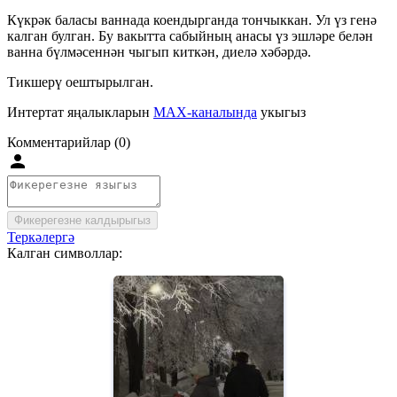
Күкрәк баласы ваннада коендырганда тончыккан. Ул үз генә
калган булган. Бу вакытта сабыйның анасы үз эшләре белән
ванна бүлмәсеннән чыгып киткән, диелә хәбәрдә.
Тикшерү оештырылган.
Интертат яңалыкларын
MAX-каналында
укыгыз
Комментарийлар (0)
Фикерегезне калдырыгыз
Теркәлергә
Калган символлар: