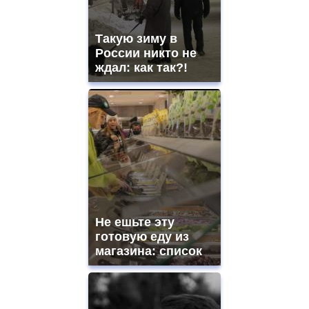
Такую зиму в
России никто не
ждал: как так?!
Не ешьте эту
готовую еду из
магазина: список