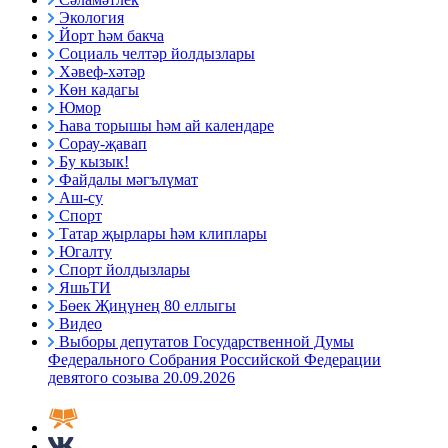
Экология
Йорт һәм бакча
Социаль челтәр йолдызлары
Хәвеф-хәтәр
Көн кадагы
Юмор
Һава торышы һәм ай календаре
Сорау-җавап
Бу кызык!
Файдалы мәгълүмат
Аш-су
Спорт
Татар җырлары һәм клиплары
Югалту
Спорт йолдызлары
ЯшьТИ
Бөек Җиңүнең 80 еллыгы
Видео
Выборы депутатов Государственной Думы
Федерального Собрания Российской Федерации
девятого созыва 20.09.2026