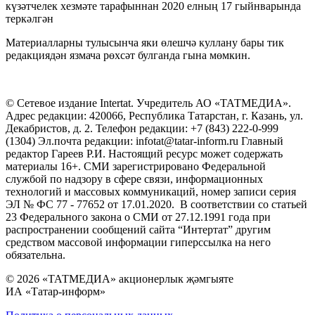
күзәтчелек хезмәте тарафыннан 2020 елның 17 гыйнварында
теркәлгән
Материалларны тулысынча яки өлешчә куллану бары тик
редакциядән язмача рөхсәт булганда гына мөмкин.
© Сетевое издание Intertat. Учредитель АО «ТАТМЕДИА».
Адрес редакции: 420066, Республика Татарстан, г. Казань, ул.
Декабристов, д. 2. Телефон редакции: +7 (843) 222-0-999
(1304) Эл.почта редакции: infotat@tatar-inform.ru Главный
редактор Гареев Р.И. Настоящий ресурс может содержать
материалы 16+. СМИ зарегистрировано Федеральной
службой по надзору в сфере связи, информационных
технологий и массовых коммуникаций, номер записи серия
ЭЛ № ФС 77 - 77652 от 17.01.2020. В соответствии со статьей
23 Федерального закона о СМИ от 27.12.1991 года при
распространении сообщений сайта “Интертат” другим
средством массовой информации гиперссылка на него
обязательна.
© 2026 «ТАТМЕДИА» акционерлык җәмгыяте
ИА «Татар-информ»