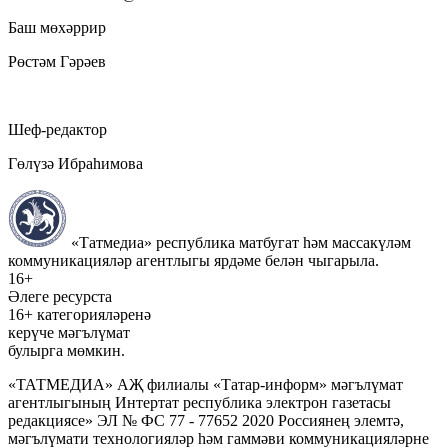
Баш мөхәррир
Рөстәм Гәрәев
Шеф-редактор
Гөлүзә Ибраһимова
«Татмедиа» республика матбугат һәм массакүләм
коммуникацияләр агентлыгы ярдәме белән чыгарыла.
16+
Әлеге ресурста
16+ категорияләренә
керүче мәгълүмат
булырга мөмкин.
«ТАТМЕДИА» АҖ филиалы «Татар-информ» мәгълүмат
агентлыгының Интертат республика электрон газетасы
редакциясе» ЭЛ № ФС 77 - 77652 2020 Россиянең элемтә,
мәгълүмати технологияләр һәм гаммәви коммуникацияләрне