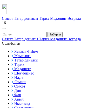
Сәясәт
Татар дөньясы
Тарих
Мәдәният
Эстрада
16+
Табарга
Сәясәт
Татар дөньясы
Тарих
Мәдәният
Эстрада
Сәхифәләр
Ясалма Фәһем
Җәмгыять
Татар дөньясы
Тарих
Мәдәният
Шоу-бизнес
Иҗат
Язмыш
Сәясәт
Дин
Фән
Авыл
Икътисад
Сәламәтлек