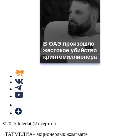
В ОАЭ произошло
жестокое убийство
криптомиллионера
©2025 Intertat (Интертат)
«ТАТМЕДИА» акционерлык җәмгыяте