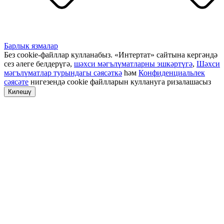
Барлык язмалар
Без cookie-файллар кулланабыз. «Интертат» сайтына кергәндә
сез әлеге белдерүгә,
шәхси мәгълүматларны эшкәртүгә
,
Шәхси
мәгълүматлар турындагы сәясәткә
һәм
Конфиденциальлек
сәясәте
нигезендә cookie файлларын куллануга ризалашасыз
Килешү