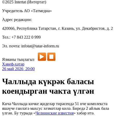
©2025 Intertat (Интертат)
Учредитель АО «Татмедиа»
Адрес редакции:
420066, Республика Татарстан, г. Казань, ул. Декабристов, д. 2
Тел.: +7 843 222 0 999
Эл. почта: infotat@tatar-inform.ru
Язманы тыңлагыз
Хәвеф-хәтәр
26 май 2026 20:00
Чаллыда күкрәк баласы
коендырган чакта үлгән
Кичә Чаллыда кичке җиделәр тирәсендә 51 нче комплекста
яшәүче гаиләгә махсус хезмәтләр килә. Биредә 2 айлык бала
үлгән. Бу турыда «
Челнинские известия
» хәбәр итә.