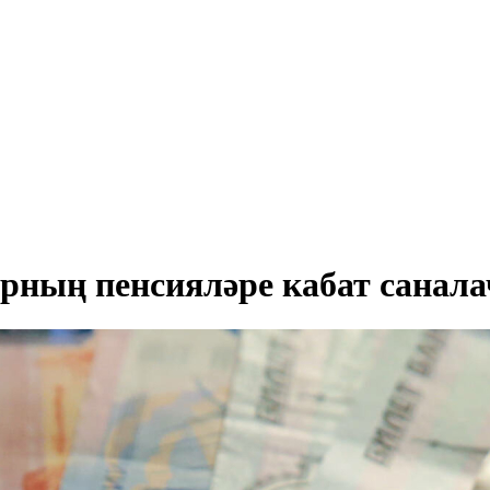
рның пенсияләре кабат санала