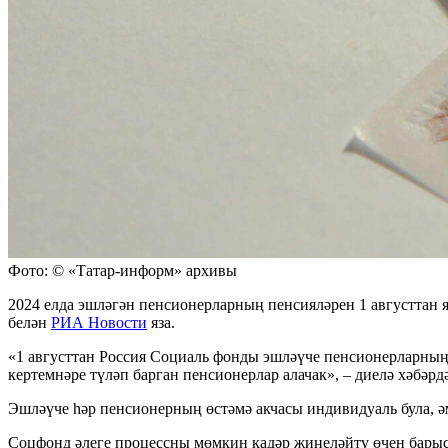
Фото: © «Татар-информ» архивы
2024 елда эшләгән пенсионерларның пенсияләрен 1 августтан 
белән
РИА Новости
яза.
«1 августтан Россия Социаль фонды эшләүче пенсионерларның 
кертемнәре түләп барган пенсионерлар алачак», – диелә хәбәрдә
Эшләүче һәр пенсионерның өстәмә акчасы индивидуаль була, ә
Соцфонд әлеге процессны мөмкин кадәр җиңеләйтү өчен барысы