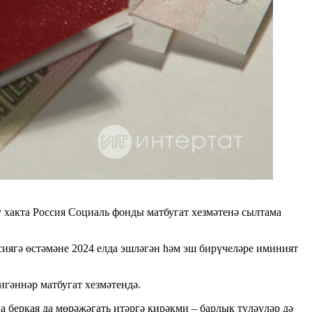
 хакта Россия Социаль фонды матбугат хезмәтенә сылтама
иягә өстәмәне 2024 елда эшләгән һәм эш бирүчеләре иминият
гәннәр матбугат хезмәтендә.
беркая да мөрәҗәгать итәргә кирәкми – барлык түләүләр дә