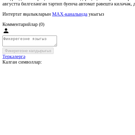
августта билгеләнгән тәртип буенча автомат рәвештә киләчәк, 
Интертат яңалыкларын
MAX-каналында
укыгыз
Комментарийлар (0)
Фикерегезне калдырыгыз
Теркәлергә
Калган символлар: