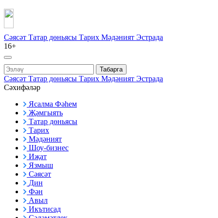
Сәясәт
Татар дөньясы
Тарих
Мәдәният
Эстрада
16+
Табарга
Сәясәт
Татар дөньясы
Тарих
Мәдәният
Эстрада
Сәхифәләр
Ясалма Фәһем
Җәмгыять
Татар дөньясы
Тарих
Мәдәният
Шоу-бизнес
Иҗат
Язмыш
Сәясәт
Дин
Фән
Авыл
Икътисад
Сәламәтлек