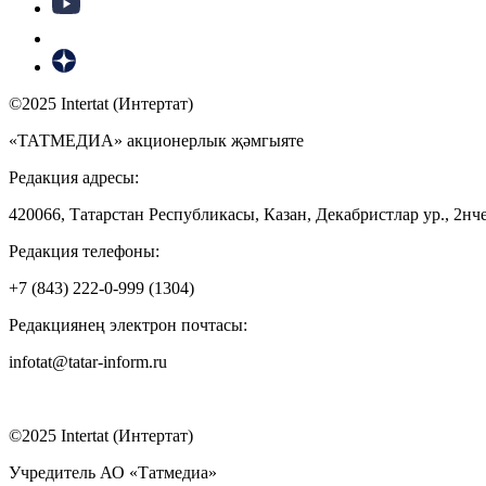
©2025 Intertat (Интертат)
«ТАТМЕДИА» акционерлык җәмгыяте
Редакция адресы:
420066, Татарстан Республикасы, Казан, Декабристлар ур., 2нче
Редакция телефоны:
+7 (843) 222-0-999 (1304)
Редакциянең электрон почтасы:
infotat@tatar-inform.ru
©2025 Intertat (Интертат)
Учредитель АО «Татмедиа»