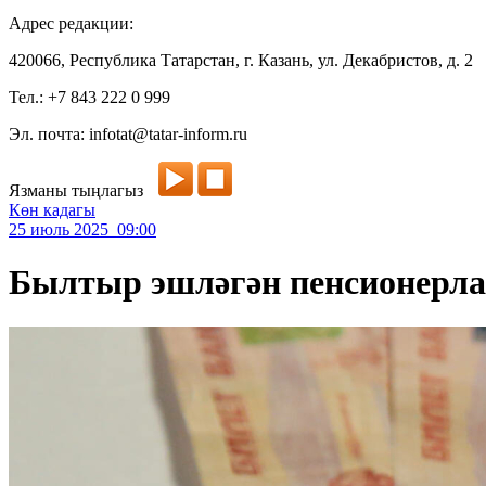
Адрес редакции:
420066, Республика Татарстан, г. Казань, ул. Декабристов, д. 2
Тел.: +7 843 222 0 999
Эл. почта: infotat@tatar-inform.ru
Язманы тыңлагыз
Көн кадагы
25 июль 2025 09:00
Былтыр эшләгән пенсионерла