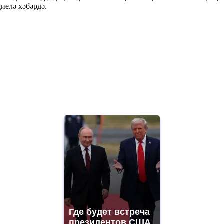
диелә хәбәрдә.
Где будет встреча
президентов США