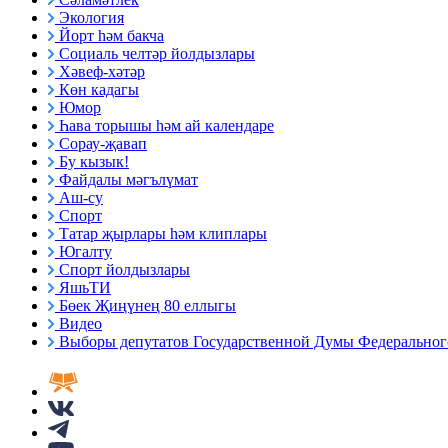
Экология
Йорт һәм бакча
Социаль челтәр йолдызлары
Хәвеф-хәтәр
Көн кадагы
Юмор
Һава торышы һәм ай календаре
Сорау-җавап
Бу кызык!
Файдалы мәгълүмат
Аш-су
Спорт
Татар җырлары һәм клиплары
Югалту
Спорт йолдызлары
ЯшьТИ
Бөек Җиңүнең 80 еллыгы
Видео
Выборы депутатов Государственной Думы Федерального