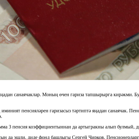
яңадан санаячаклар. Моның өчен гариза тапшырырга кирәкми. Бу
иминият пенсияләрен гаризасыз тәртиптә яңадан санаячак. Пенс
.
мма 3 пенсия коэффициентыннан да артыгракны алып булмый, ди
н да эшли, диде фонд башлыгы Сергей Чирков. Пенсионерларга 