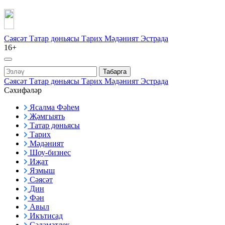
Сәясәт
Татар дөньясы
Тарих
Мәдәният
Эстрада
16+
Табарга
Сәясәт
Татар дөньясы
Тарих
Мәдәният
Эстрада
Сәхифәләр
Ясалма Фәһем
Җәмгыять
Татар дөньясы
Тарих
Мәдәният
Шоу-бизнес
Иҗат
Язмыш
Сәясәт
Дин
Фән
Авыл
Икътисад
Сәламәтлек