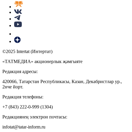
©2025 Intertat (Интертат)
«ТАТМЕДИА» акционерлык җәмгыяте
Редакция адресы:
420066, Татарстан Республикасы, Казан, Декабристлар ур.,
2нче йорт.
Редакция телефоны:
+7 (843) 222-0-999 (1304)
Редакциянең электрон почтасы:
infotat@tatar-inform.ru