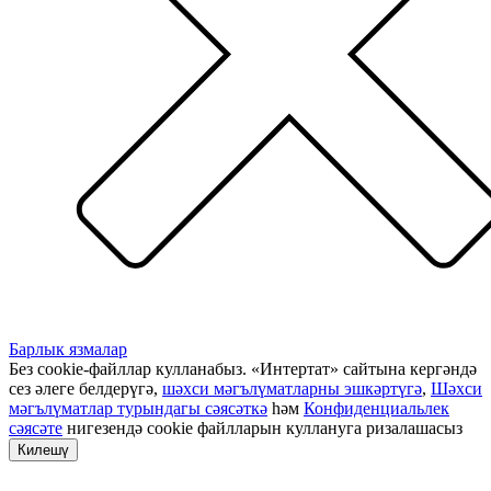
Барлык язмалар
Без cookie-файллар кулланабыз. «Интертат» сайтына кергәндә
сез әлеге белдерүгә,
шәхси мәгълүматларны эшкәртүгә
,
Шәхси
мәгълүматлар турындагы сәясәткә
һәм
Конфиденциальлек
сәясәте
нигезендә cookie файлларын куллануга ризалашасыз
Килешү