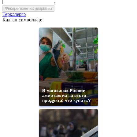
Фикерегезне калдырыгыз
Теркәлергә
Калган символлар:
В магазинах России
ажиотаж из-за этого
продукта: что купить?