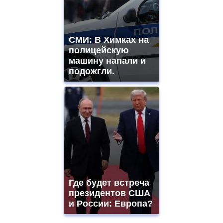
СМИ: В Химках на
полицейскую
машину напали и
подожгли.
Где будет встреча
президентов США
и России: Европа?