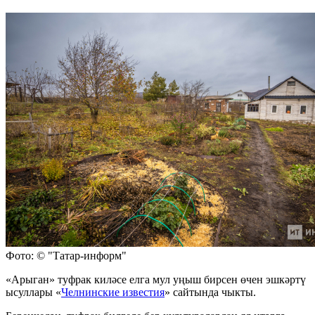
Фото: © "Татар-информ"
«Арыган» туфрак киләсе елга мул уңыш бирсен өчен эшкәртү
ысуллары «
Челнинские известия
» сайтында чыкты.