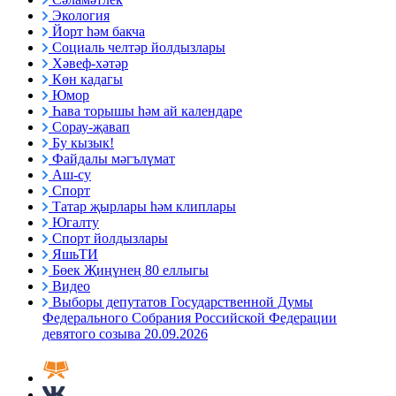
Экология
Йорт һәм бакча
Социаль челтәр йолдызлары
Хәвеф-хәтәр
Көн кадагы
Юмор
Һава торышы һәм ай календаре
Сорау-җавап
Бу кызык!
Файдалы мәгълүмат
Аш-су
Спорт
Татар җырлары һәм клиплары
Югалту
Спорт йолдызлары
ЯшьТИ
Бөек Җиңүнең 80 еллыгы
Видео
Выборы депутатов Государственной Думы
Федерального Собрания Российской Федерации
девятого созыва 20.09.2026