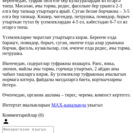
Беренчедән, туфрак билгеле бер культуралардан ял итәргә
тиеш. Мәсәлән, ачы торма, редис, фасольне бер урынга 2-3
елга бер тапкыр утыртырга ярый. Суган белән борчакны – 3-5
елга бер тапкыр. Кишер, чөгендер, петрушка, помидор, борыч
утырткан түтәл бу үсемлекләрдән 4-5 ел, кәбестәдән 6-7 ел ял
итәргә тиеш.
Үсемлекләрне чиратлап утыртырга кирәк. Беренче елда
бәрәңге, помидор, борыч, суган, икенче елда алар урынына
борчак, фасоль, кузаклылар, соя, өченче елда редис, ачы торма,
петрушка.
Икенчедән, сидератлар туфракны яхшырта. Рапс, вика,
люпин, майлы ачы торма, горчица утыртып, 2 айдан аны
чабып ташларга кирәк. Бу үсемлекләр туфракның ачылыгын
нормага китерә, файдалы матдәләргә баета, корткычларны
бетерә.
Өченчедән, органик ашлама – тирес, черемә, компост кертегез.
Интертат яңалыкларын
MAX-каналында
укыгыз
Комментарийлар (0)