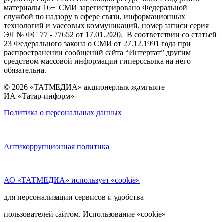
материалы 16+. СМИ зарегистрировано Федеральной
службой по надзору в сфере связи, информационных
технологий и массовых коммуникаций, номер записи серия
ЭЛ № ФС 77 - 77652 от 17.01.2020. В соответствии со статьей
23 Федерального закона о СМИ от 27.12.1991 года при
распространении сообщений сайта “Интертат” другим
средством массовой информации гиперссылка на него
обязательна.
© 2026 «ТАТМЕДИА» акционерлык җәмгыяте
ИА «Татар-информ»
Политика о персональных данных
Антикоррупционная политика
АО «ТАТМЕДИА» использует «cookie»
для персонализации сервисов и удобства
пользователей сайтом. Использование «cookie»