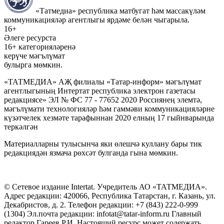
«Татмедиа» республика матбугат һәм массакүләм
коммуникацияләр агентлыгы ярдәме белән чыгарыла.
16+
Әлеге ресурста
16+ категорияләренә
керүче мәгълүмат
булырга мөмкин.
«ТАТМЕДИА» АҖ филиалы «Татар-информ» мәгълүмат
агентлыгының Интертат республика электрон газетасы
редакциясе» ЭЛ № ФС 77 - 77652 2020 Россиянең элемтә,
мәгълүмати технологияләр һәм гаммәви коммуникацияләрне
күзәтчелек хезмәте тарафыннан 2020 елның 17 гыйнварында
теркәлгән
Материалларны тулысынча яки өлешчә куллану бары тик
редакциядән язмача рөхсәт булганда гына мөмкин.
© Сетевое издание Intertat. Учредитель АО «ТАТМЕДИА».
Адрес редакции: 420066, Республика Татарстан, г. Казань, ул.
Декабристов, д. 2. Телефон редакции: +7 (843) 222-0-999
(1304) Эл.почта редакции: infotat@tatar-inform.ru Главный
редактор Гареев Р.И. Настоящий ресурс может содержать