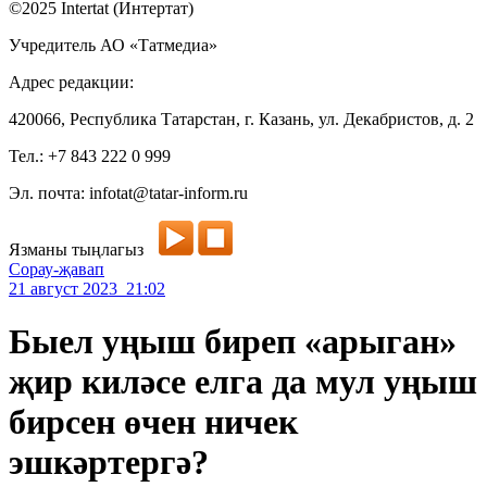
©2025 Intertat (Интертат)
Учредитель АО «Татмедиа»
Адрес редакции:
420066, Республика Татарстан, г. Казань, ул. Декабристов, д. 2
Тел.: +7 843 222 0 999
Эл. почта: infotat@tatar-inform.ru
Язманы тыңлагыз
Сорау-җавап
21 август 2023 21:02
Быел уңыш биреп «арыган»
җир киләсе елга да мул уңыш
бирсен өчен ничек
эшкәртергә?