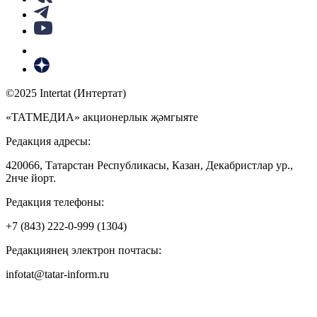
©2025 Intertat (Интертат)
«ТАТМЕДИА» акционерлык җәмгыяте
Редакция адресы:
420066, Татарстан Республикасы, Казан, Декабристлар ур.,
2нче йорт.
Редакция телефоны:
+7 (843) 222-0-999 (1304)
Редакциянең электрон почтасы:
infotat@tatar-inform.ru