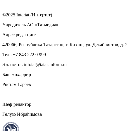
©2025 Intertat (Интертат)
Учредитель АО «Татмедиа»
Адрес редакции:
420066, Республика Татарстан, г. Казань, ул. Декабристов, д. 2
Тел.: +7 843 222 0 999
Эл. почта: infotat@tatar-inform.ru
Баш мөхәррир
Рөстәм Гәрәев
Шеф-редактор
Гөлүзә Ибраһимова