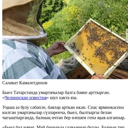
Салават Камалетдинов
Быел Татарстанда умартачылар балга бәяне арттырган.
«
Челнинские известия
» шул хакта яза.
Уңыш аз булу сәбәпле, бәяләр арткан икән. Спас ярминкәсенә
килгән умартачылар сүзләренчә, быел, былтыргы белән
чагыштырганда, балның өчтән бер өлешен генә җыя алганнар.
«Быел бал начар. Май башында салкыннар булды. Балның төп