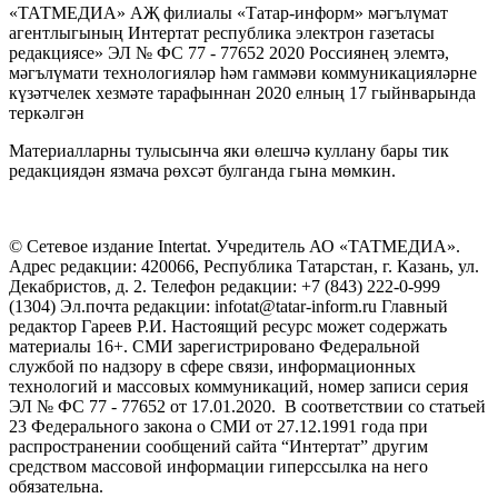
«ТАТМЕДИА» АҖ филиалы «Татар-информ» мәгълүмат
агентлыгының Интертат республика электрон газетасы
редакциясе» ЭЛ № ФС 77 - 77652 2020 Россиянең элемтә,
мәгълүмати технологияләр һәм гаммәви коммуникацияләрне
күзәтчелек хезмәте тарафыннан 2020 елның 17 гыйнварында
теркәлгән
Материалларны тулысынча яки өлешчә куллану бары тик
редакциядән язмача рөхсәт булганда гына мөмкин.
© Сетевое издание Intertat. Учредитель АО «ТАТМЕДИА».
Адрес редакции: 420066, Республика Татарстан, г. Казань, ул.
Декабристов, д. 2. Телефон редакции: +7 (843) 222-0-999
(1304) Эл.почта редакции: infotat@tatar-inform.ru Главный
редактор Гареев Р.И. Настоящий ресурс может содержать
материалы 16+. СМИ зарегистрировано Федеральной
службой по надзору в сфере связи, информационных
технологий и массовых коммуникаций, номер записи серия
ЭЛ № ФС 77 - 77652 от 17.01.2020. В соответствии со статьей
23 Федерального закона о СМИ от 27.12.1991 года при
распространении сообщений сайта “Интертат” другим
средством массовой информации гиперссылка на него
обязательна.