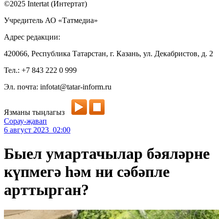
©2025 Intertat (Интертат)
Учредитель АО «Татмедиа»
Адрес редакции:
420066, Республика Татарстан, г. Казань, ул. Декабристов, д. 2
Тел.: +7 843 222 0 999
Эл. почта: infotat@tatar-inform.ru
Язманы тыңлагыз
Сорау-җавап
6 август 2023 02:00
Быел умартачылар бәяләрне
күпмегә һәм ни сәбәпле
арттырган?