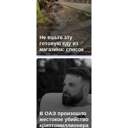
Не ешьте эту
готовую еду из
магазина: список
В ОАЭ произошло
жестокое убийство
криптомиллионера