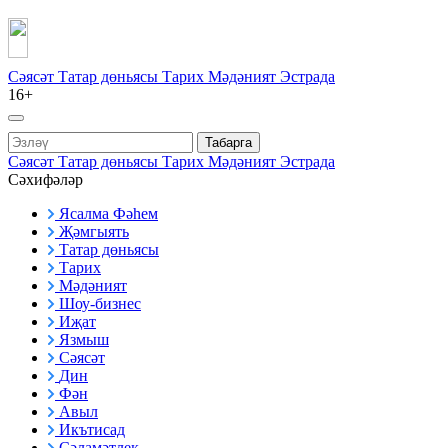
Сәясәт
Татар дөньясы
Тарих
Мәдәният
Эстрада
16+
Табарга
Сәясәт
Татар дөньясы
Тарих
Мәдәният
Эстрада
Сәхифәләр
Ясалма Фәһем
Җәмгыять
Татар дөньясы
Тарих
Мәдәният
Шоу-бизнес
Иҗат
Язмыш
Сәясәт
Дин
Фән
Авыл
Икътисад
Сәламәтлек