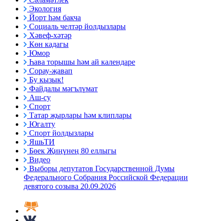
Экология
Йорт һәм бакча
Социаль челтәр йолдызлары
Хәвеф-хәтәр
Көн кадагы
Юмор
Һава торышы һәм ай календаре
Сорау-җавап
Бу кызык!
Файдалы мәгълүмат
Аш-су
Спорт
Татар җырлары һәм клиплары
Югалту
Спорт йолдызлары
ЯшьТИ
Бөек Җиңүнең 80 еллыгы
Видео
Выборы депутатов Государственной Думы
Федерального Собрания Российской Федерации
девятого созыва 20.09.2026