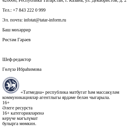
420066, Республика Татарстан, г. Казань, ул. Декабристов, д. 2
Тел.: +7 843 222 0 999
Эл. почта: infotat@tatar-inform.ru
Баш мөхәррир
Рөстәм Гәрәев
Шеф-редактор
Гөлүзә Ибраһимова
«Татмедиа» республика матбугат һәм массакүләм
коммуникацияләр агентлыгы ярдәме белән чыгарыла.
16+
Әлеге ресурста
16+ категорияләренә
керүче мәгълүмат
булырга мөмкин.