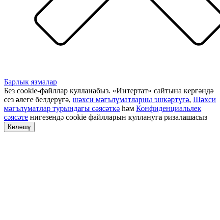
Барлык язмалар
Без cookie-файллар кулланабыз. «Интертат» сайтына кергәндә
сез әлеге белдерүгә,
шәхси мәгълүматларны эшкәртүгә
,
Шәхси
мәгълүматлар турындагы сәясәткә
һәм
Конфиденциальлек
сәясәте
нигезендә cookie файлларын куллануга ризалашасыз
Килешү