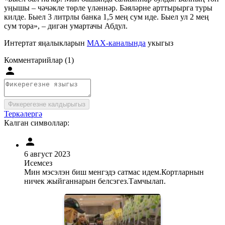
уңышы – чәчәкле төрле үләннәр. Бәяләрне арттырырга туры
килде. Быел 3 литрлы банка 1,5 мең сум иде. Быел ул 2 мең
сум тора», – дигән умартачы Абдул.
Интертат яңалыкларын
MAX-каналында
укыгыз
Комментарийлар (1)
Фикерегезне калдырыгыз
Теркәлергә
Калган символлар:
6 август 2023
Исемсез
Мин мэсэлэн биш менгэдэ сатмас идем.Кортларнын
ничек жыйганнарын белсэгез.Тамчылап.