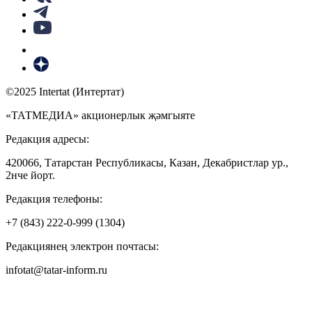
©2025 Intertat (Интертат)
«ТАТМЕДИА» акционерлык җәмгыяте
Редакция адресы:
420066, Татарстан Республикасы, Казан, Декабристлар ур.,
2нче йорт.
Редакция телефоны:
+7 (843) 222-0-999 (1304)
Редакциянең электрон почтасы:
infotat@tatar-inform.ru