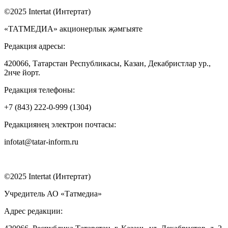
©2025 Intertat (Интертат)
«ТАТМЕДИА» акционерлык җәмгыяте
Редакция адресы:
420066, Татарстан Республикасы, Казан, Декабристлар ур.,
2нче йорт.
Редакция телефоны:
+7 (843) 222-0-999 (1304)
Редакциянең электрон почтасы:
infotat@tatar-inform.ru
©2025 Intertat (Интертат)
Учредитель АО «Татмедиа»
Адрес редакции: