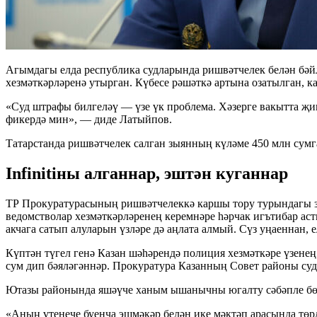
Агымдагы елда республика судларында ришвәтчелек белән бәйл
хезмәткәрләренә утырган. Күбесе рәшәткә артына озатылган, к
«Суд штрафы билгеләү — үзе үк проблема. Хәзерге вакытта җи
фикердә мин», — диде Латыйпов.
Татарстанда ришвәтчелек салган зыянның күләме 450 млн сумг
Infinitiны алганнар, эштән куганнар
ТР Прокуратурасының ришвәтчелеккә каршы тору турындагы зак
ведомстволар хезмәткәрләренең керемнәре һәрчак игътибар а
акчага сатып алуларын үзләре дә аңлата алмый. Сүз уңаеннан
Күптән түгел генә Казан шәһәрендә полиция хезмәткәре үзенең 
сум дип бәяләгәннәр. Прокуратура Казанның Совет районы суд
Ютазы районында яшәүче ханым ышанычны югалту сәбәпле бөте
«Аның үтенече буенча эшмәкәр белән ике мәктәп арасында төр