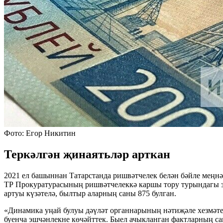
Фото: Егор Никитин
Теркәлгән җинаятьләр арткан
2021 ел башыннан Татарстанда ришвәтчелек белән бәйле меңн
ТР Прокуратурасының ришвәтчелеккә каршы тору турындагы за
артуы күзәтелә, былтыр аларның саны 875 булган.
«Динамика уңай булуы дәүләт органнарының нәтиҗәле хезмәте
буенча эшчәнлекне көчәйттек. Быел ачыкланган фактларның с