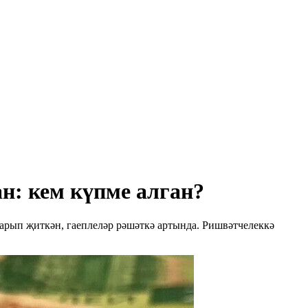
н: кем күпме алган?
барып җиткән, гаеплеләр рәшәткә артында. Ришвәтчелеккә