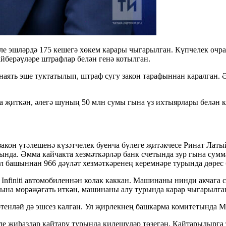
е эшләрдә 175 кешегә хөкем карары чыгарылган. Күпчелек очрак
айберәүләре штрафлар белән генә котылган.
наять эше туктатылып, штраф сугу закон тарафыннан каралган. 
а җиткән, әлегә шуның 50 млн сумы гына үз ихтыярлары белән к
он үтәлешенә күзәтчелек буенча бүлеге җитәкчесе Ринат Латый
стында. Әмма кайчакта хезмәткәрләр банк счетында зур гына с
, ел башыннан 966 дәүләт хезмәткәренең керемнәре турында дөр
Infiniti автомобиленнән колак каккан. Машинаны нинди акчага с
ына мөрәҗәгать иткән, машинаны алу турында карар чыгарылган.
нләй дә эшсез калган. Ул җирлекнең башкарма комитетында Мә
ле җиһазлар кайтару турында килешүләр төзегән. Кайтарылырга