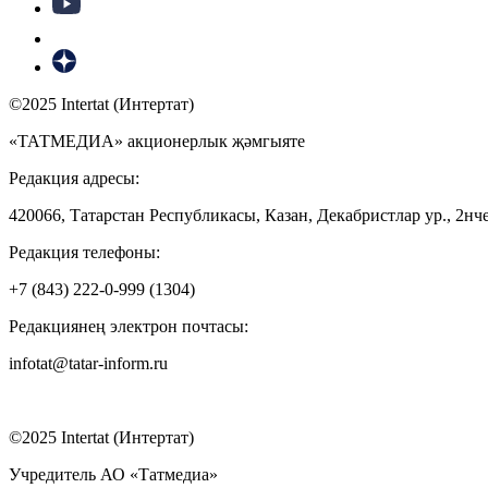
©2025 Intertat (Интертат)
«ТАТМЕДИА» акционерлык җәмгыяте
Редакция адресы:
420066, Татарстан Республикасы, Казан, Декабристлар ур., 2нче
Редакция телефоны:
+7 (843) 222-0-999 (1304)
Редакциянең электрон почтасы:
infotat@tatar-inform.ru
©2025 Intertat (Интертат)
Учредитель АО «Татмедиа»