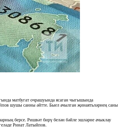
ыгында матбугат очрашуында ясаган чыгышында
ыйпов шушы санны әйтте. Быел ачылган җинаятьләрнең саны
арның берсе. Ришвәт бирү белән бәйле эшләрне ачыклау
геләде Ринат Латыйпов.