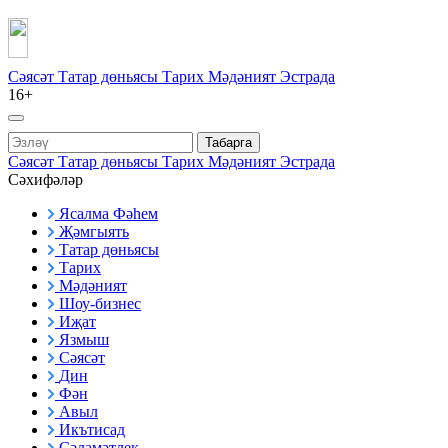
Сәясәт
Татар дөньясы
Тарих
Мәдәният
Эстрада
16+
Табарга
Сәясәт
Татар дөньясы
Тарих
Мәдәният
Эстрада
Сәхифәләр
Ясалма Фәһем
Җәмгыять
Татар дөньясы
Тарих
Мәдәният
Шоу-бизнес
Иҗат
Язмыш
Сәясәт
Дин
Фән
Авыл
Икътисад
Сәламәтлек