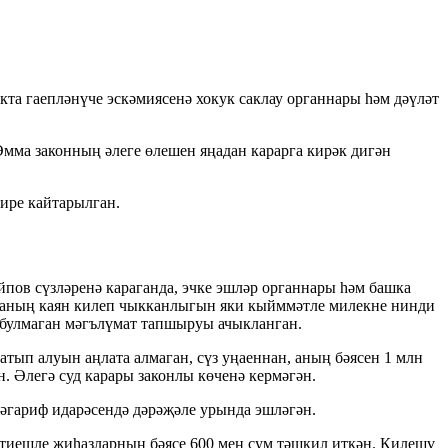
та гаепләнүче эскәмиясенә хокук саклау органнары һәм дәүләт
Әмма законның әлеге өлешен яңадан карарга кирәк дигән
ире кайтарылган.
пов сүзләренә караганда, эчке эшләр органнары һәм башка
умманың каян килеп чыкканлыгын яки кыйммәтле милекне нинди
ес булмаган мәгълүмат тапшыруы ачыкланган.
атып алуын аңлата алмаган, сүз уңаеннан, аның бәясен 1 млн
 Әлегә суд карары законлы көченә кермәгән.
гариф идарәсендә дәрәҗәле урында эшләгән.
 тиешле җиһазларның бәясе 600 мең сум тәшкил иткән. Килешү