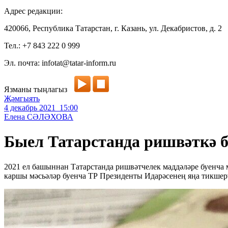
Адрес редакции:
420066, Республика Татарстан, г. Казань, ул. Декабристов, д. 2
Тел.: +7 843 222 0 999
Эл. почта: infotat@tatar-inform.ru
Язманы тыңлагыз
Җәмгыять
4 декабрь 2021 15:00
Елена СӘЛӘХОВА
Быел Татарстанда ришвәткә б
2021 ел башыннан Татарстанда ришвәтчелек маддәләре буенча 
каршы мәсьәләр буенча ТР Президенты Идарәсенең яңа тикшерү