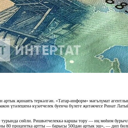
ән артык җинаять теркәлгән. «Татар-информ» мәгълүмат агентл
кон үтәлешенә күзәтчелек буенча бүлеге җитәкчесе Ринат Лат
 турында сөйли. Ришвәтчелеккә каршы тору — иң мөһим бурычл
аны 80 процентка артты — барысы 500дән артык эш», — дип бил