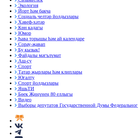
Экология
Йорт һәм бакча
Социаль челтәр йолдызлары
Хәвеф-хәтәр
Көн кадагы
Юмор
Һава торышы һәм ай календаре
Сорау-җавап
Бу кызык!
Файдалы мәгълүмат
Аш-су
Спорт
Татар җырлары һәм клиплары
Югалту
Спорт йолдызлары
ЯшьТИ
Бөек Җиңүнең 80 еллыгы
Видео
Выборы депутатов Государственной Думы Федерального