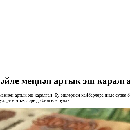
әйле меңнән артык эш каралга
меңнән артык эш каралган. Бу эшләрнең кайберләре инде судка 
ләре нәтиҗәләре дә билгеле булды.