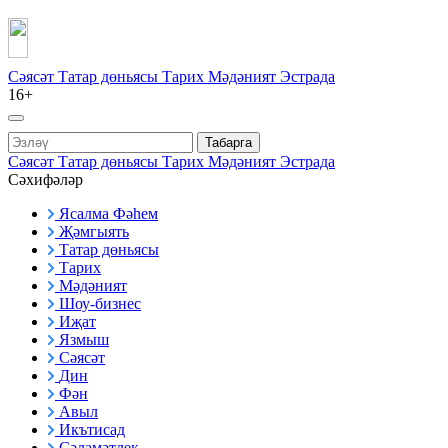
Сәясәт
Татар дөньясы
Тарих
Мәдәният
Эстрада
16+
Табарга
Сәясәт
Татар дөньясы
Тарих
Мәдәният
Эстрада
Сәхифәләр
Ясалма Фәһем
Җәмгыять
Татар дөньясы
Тарих
Мәдәният
Шоу-бизнес
Иҗат
Язмыш
Сәясәт
Дин
Фән
Авыл
Икътисад
Сәламәтлек