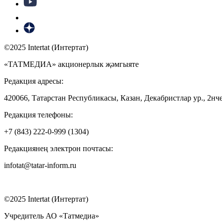
©2025 Intertat (Интертат)
«ТАТМЕДИА» акционерлык җәмгыяте
Редакция адресы:
420066, Татарстан Республикасы, Казан, Декабристлар ур., 2нче
Редакция телефоны:
+7 (843) 222-0-999 (1304)
Редакциянең электрон почтасы:
infotat@tatar-inform.ru
©2025 Intertat (Интертат)
Учредитель АО «Татмедиа»