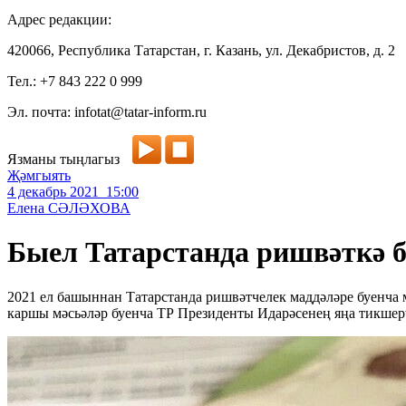
Адрес редакции:
420066, Республика Татарстан, г. Казань, ул. Декабристов, д. 2
Тел.: +7 843 222 0 999
Эл. почта: infotat@tatar-inform.ru
Язманы тыңлагыз
Җәмгыять
4 декабрь 2021 15:00
Елена СӘЛӘХОВА
Быел Татарстанда ришвәткә б
2021 ел башыннан Татарстанда ришвәтчелек маддәләре буенча 
каршы мәсьәләр буенча ТР Президенты Идарәсенең яңа тикшерү