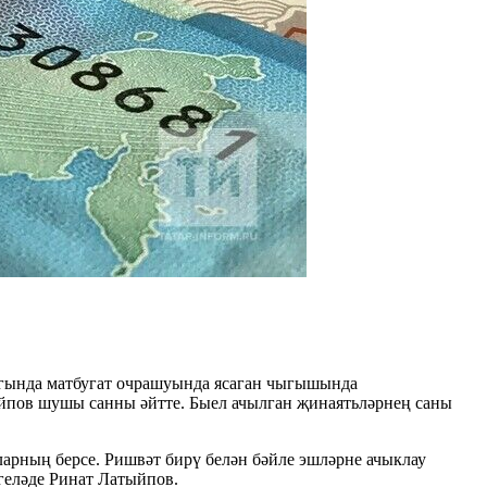
ыгында матбугат очрашуында ясаган чыгышында
ыйпов шушы санны әйтте. Быел ачылган җинаятьләрнең саны
арның берсе. Ришвәт бирү белән бәйле эшләрне ачыклау
геләде Ринат Латыйпов.