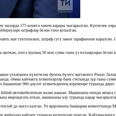
е эшләрдә 175 кешегә хөкем карары чыгарылган. Күпчелек очрак
айберәүләре штрафлар белән генә котылган.
наять эше туктатылып, штраф сугу закон тарафыннан каралган. 
а җиткән, әлегә шуның 50 млн сумы гына үз ихтыярлары белән к
он үтәлешенә күзәтчелек буенча бүлеге җитәкчесе Ринат Латый
стында. Әмма кайчакта хезмәткәрләр банк счетында зур гына с
, ел башыннан 966 дәүләт хезмәткәренең керемнәре турында дөр
Infiniti автомобиленнән колак каккан. Машинаны нинди акчага с
ына мөрәҗәгать иткән, машинаны алу турында карар чыгарылган.
нләй дә эшсез калган. Ул җирлекнең башкарма комитетында Мә
ле җиһазлар кайтару турында килешүләр төзегән. Кайтарылырга