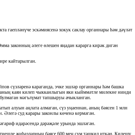
та гаепләнүче эскәмиясенә хокук саклау органнары һәм дәүләт
Әмма законның әлеге өлешен яңадан карарга кирәк дигән
ире кайтарылган.
пов сүзләренә караганда, эчке эшләр органнары һәм башка
умманың каян килеп чыкканлыгын яки кыйммәтле милекне нинди
ес булмаган мәгълүмат тапшыруы ачыкланган.
атып алуын аңлата алмаган, сүз уңаеннан, аның бәясен 1 млн
 Әлегә суд карары законлы көченә кермәгән.
гариф идарәсендә дәрәҗәле урында эшләгән.
 тиешле җиһазларның бәясе 600 мең сум тәшкил иткән. Килешү