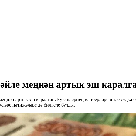
әйле меңнән артык эш каралга
меңнән артык эш каралган. Бу эшләрнең кайберләре инде судка 
ләре нәтиҗәләре дә билгеле булды.