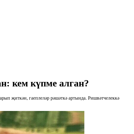
н: кем күпме алган?
барып җиткән, гаеплеләр рәшәткә артында. Ришвәтчелеккә