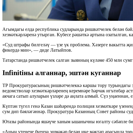
Агымдагы елда республика судларында ришвәтчелек белән бәйл
хезмәткәрләренә утырган. Күбесе рәшәткә артына озатылган, к
«Суд штрафы билгеләү — үзе үк проблема. Хәзерге вакытта җи
фикердә мин», — диде Латыйпов.
Татарстанда ришвәтчелек салган зыянның күләме 450 млн сумг
Infinitiны алганнар, эштән куганнар
ТР Прокуратурасының ришвәтчелеккә каршы тору турындагы зак
ведомстволар хезмәткәрләренең керемнәре һәрчак игътибар а
акчага сатып алуларын үзләре дә аңлата алмый. Сүз уңаеннан
Күптән түгел генә Казан шәһәрендә полиция хезмәткәре үзенең 
сум дип бәяләгәннәр. Прокуратура Казанның Совет районы суд
Ютазы районында яшәүче ханым ышанычны югалту сәбәпле бөте
«Аның үтенече буенча эшмәкәр белән ике мәктәп арасында төр