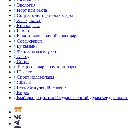
Экология
Йорт һәм бакча
Социаль челтәр йолдызлары
Хәвеф-хәтәр
Көн кадагы
Юмор
Һава торышы һәм ай календаре
Сорау-җавап
Бу кызык!
Файдалы мәгълүмат
Аш-су
Спорт
Татар җырлары һәм клиплары
Югалту
Спорт йолдызлары
ЯшьТИ
Бөек Җиңүнең 80 еллыгы
Видео
Выборы депутатов Государственной Думы Федерального