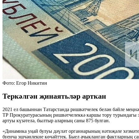
Фото: Егор Никитин
Теркәлгән җинаятьләр арткан
2021 ел башыннан Татарстанда ришвәтчелек белән бәйле меңн
ТР Прокуратурасының ришвәтчелеккә каршы тору турындагы за
артуы күзәтелә, былтыр аларның саны 875 булган.
«Динамика уңай булуы дәүләт органнарының нәтиҗәле хезмәте
буенча эшчәнлекне көчәйттек. Быел ачыкланган фактларның с