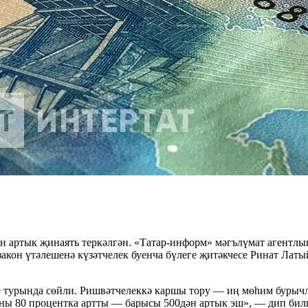
ән артык җинаять теркәлгән. «Татар-информ» мәгълүмат агентл
кон үтәлешенә күзәтчелек буенча бүлеге җитәкчесе Ринат Лат
 турында сөйли. Ришвәтчелеккә каршы тору — иң мөһим бурычл
аны 80 процентка артты — барысы 500дән артык эш», — дип бил