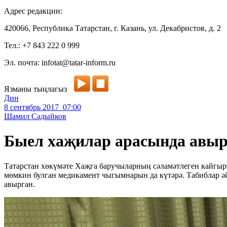
Адрес редакции:
420066, Республика Татарстан, г. Казань, ул. Декабристов, д. 2
Тел.: +7 843 222 0 999
Эл. почта: infotat@tatar-inform.ru
Язманы тыңлагыз
Дин
8 сентябрь 2017 07:00
Шамил Садыйков
Быел хаҗилар арасында авыр
Татарстан хөкүмәте Хаҗга баручыларның сәламәтлеген кайгырт
мөмкин булган медикамент чыгымнарын да күтәрә. Табиблар әй
авырган.