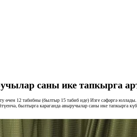
учылар саны ике тапкырга ар
у өчен 12 табибны (былтыр 15 табиб иде) Изге сәфәргә юллады.
түенчә, былтырга караганда авыручылар саны ике тапкырга күбр