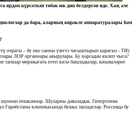
 ярдәм күрсәткән төбәк юк дип белдергән иде. Хаҗ әле
ардиологлар да бара, аларның кирәкле аппаратуралары һәм
?
итү очрагы – бу ике санны үзегез чагыштырып карагыз - ТИ)
юллары ЛОР органнары авырулары. Бу нәрсәдән килеп чыга?
нче тапкыр мөрәҗәгать итеп килә башладылар, киңәшләрне
р, шуннан пешкәннәр. Шуларны дәваладык. Гипертоник
ул Гарәбстаны клиникасында бушка эшләделәр. Россиядә бу