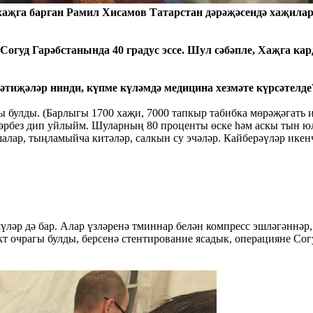
җга барган Рамил Хисамов Татарстан дәрәҗәсендә хаҗиларга
.
 Согуд Гарәбстанында 40 градус эссе. Шул сәбәпле, Хаҗга к
әтиҗәләр нинди, күпме күләмдә медицина хезмәте күрсәтелде
гы булды. (Барлыгы 1700 хаҗи, 7000 тапкыр табибка мөрәҗәгать 
 итәрбез дип уйлыйм. Шуларның 80 проценты өске һәм аскы тын 
алар, тыңламыйча китәләр, салкын су эчәләр. Кайберәүләр ике
үләр дә бар. Алар үзләренә тминнар белән компресс эшләгәннә
т очрагы булды, берсенә стентирование ясадык, операцияне Сог