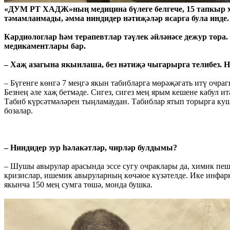
«ДУМ РТ ХАДЖ»ның медицина бүлеге белгече, 15 тапкыр ха
тәмамланмады, әмма ниндидер нәтиҗәләр ясарга була инде
Кардиологлар һәм терапевтлар тәүлек әйләнәсе дежур тора.
медикаментлары бар.
– Хаҗ азагына якынлаша, без нәтиҗә чыгарырга телибез. Н
– Бүгенге көнгә 7 меңгә якын табибларга мөрәҗәгать итү очра
Безнең әле хаҗ бетмәде. Сигез, сигез мең ярым кешене кабул
Табиб күрсәтмәләрен тыңламаудан. Табиблар ятып торырга куш
бозалар.
– Ниндидер зур һәлакәтләр, чирләр булдымы?
– Шушы авырулар арасында эссе сугу очраклары да, химик пеш
кризислар, ишемик авыруларның көчәюе күзәтелде. Ике инфарк
якынча 150 мең сумга төшә, монда бушка.