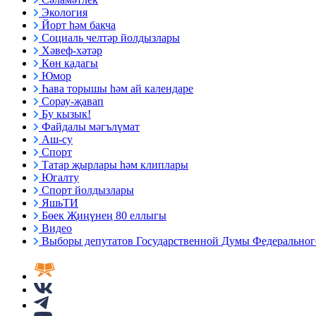
Экология
Йорт һәм бакча
Социаль челтәр йолдызлары
Хәвеф-хәтәр
Көн кадагы
Юмор
Һава торышы һәм ай календаре
Сорау-җавап
Бу кызык!
Файдалы мәгълүмат
Аш-су
Спорт
Татар җырлары һәм клиплары
Югалту
Спорт йолдызлары
ЯшьТИ
Бөек Җиңүнең 80 еллыгы
Видео
Выборы депутатов Государственной Думы Федерального