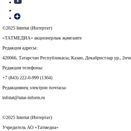
©2025 Intertat (Интертат)
«ТАТМЕДИА» акционерлык җәмгыяте
Редакция адресы:
420066, Татарстан Республикасы, Казан, Декабристлар ур., 2нче
Редакция телефоны:
+7 (843) 222-0-999 (1304)
Редакциянең электрон почтасы:
infotat@tatar-inform.ru
©2025 Intertat (Интертат)
Учредитель АО «Татмедиа»