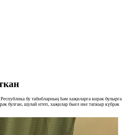
ткан
 Республика бу табибларның һәм хаҗиларга кирәк булырга
әк булган, шулай итеп, хаҗилар быел ике тапкыр күбрәк