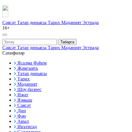
Сәясәт
Татар дөньясы
Тарих
Мәдәният
Эстрада
16+
Табарга
Сәясәт
Татар дөньясы
Тарих
Мәдәният
Эстрада
Сәхифәләр
Ясалма Фәһем
Җәмгыять
Татар дөньясы
Тарих
Мәдәният
Шоу-бизнес
Иҗат
Язмыш
Сәясәт
Дин
Фән
Авыл
Икътисад
Сәламәтлек