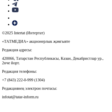
©2025 Intertat (Интертат)
«ТАТМЕДИА» акционерлык җәмгыяте
Редакция адресы:
420066, Татарстан Республикасы, Казан, Декабристлар ур.,
2нче йорт.
Редакция телефоны:
+7 (843) 222-0-999 (1304)
Редакциянең электрон почтасы:
infotat@tatar-inform.ru