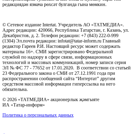
редакциядән язмача рөхсәт булганда гына мөмкин.
© Сетевое издание Intertat. Учредитель АО «ТАТМЕДИА».
Адрес редакции: 420066, Республика Татарстан, г. Казань, ул.
Декабристов, д. 2. Телефон редакции: +7 (843) 222-0-999
(1304) Эл.почта редакции: infotat@tatar-inform.ru Главный
редактор Гареев Р.И. Настоящий ресурс может содержать
материалы 16+. СМИ зарегистрировано Федеральной
службой по надзору в сфере связи, информационных
технологий и массовых коммуникаций, номер записи серия
ЭЛ № ФС 77 - 77652 от 17.01.2020. В соответствии со статьей
23 Федерального закона о СМИ от 27.12.1991 года при
распространении сообщений сайта “Интертат” другим
средством массовой информации гиперссылка на него
обязательна.
© 2026 «ТАТМЕДИА» акционерлык җәмгыяте
ИА «Татар-информ»
Политика о персональных данных