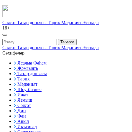
Сәясәт
Татар дөньясы
Тарих
Мәдәният
Эстрада
16+
Табарга
Сәясәт
Татар дөньясы
Тарих
Мәдәният
Эстрада
Сәхифәләр
Ясалма Фәһем
Җәмгыять
Татар дөньясы
Тарих
Мәдәният
Шоу-бизнес
Иҗат
Язмыш
Сәясәт
Дин
Фән
Авыл
Икътисад
Сәламәтлек