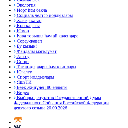
Экология
Йорт һәм бакча
Социаль челтәр йолдызлары
Хәвеф-хәтәр
Көн кадагы
Юмор
Һава торышы һәм ай календаре
Сорау-җавап
Бу кызык!
Файдалы мәгълүмат
Аш-су
Спорт
Татар җырлары һәм клиплары
Югалту
Спорт йолдызлары
ЯшьТИ
Бөек Җиңүнең 80 еллыгы
Видео
Выборы депутатов Государственной Думы
Федерального Собрания Российской Федерации
девятого созыва 20.09.2026