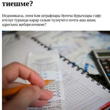
тиешме?
Недоимкасы, пеня һәм штрафлары буенча бурычлары гафу
ителүе турында карар салым түләүчегә почта аша аның
адресына җибәреләчәкме?