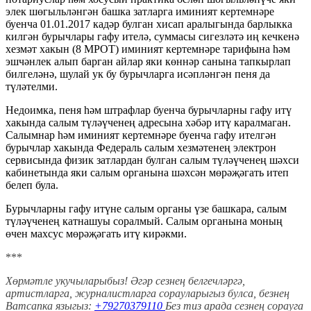
элек шөгыльләнгән башка затларга иминият кертемнәре
буенча 01.01.2017 кадәр булган хисап аралыгында барлыкка
килгән бурычлары гафу ителә, суммасы сигезләтә иң кечкенә
хезмәт хакын (8 МРОТ) иминият кертемнәре тарифына һәм
эшчәнлек алып барган айлар яки көннәр санына тапкырлап
билгеләнә, шулай ук бу бурычларга исәпләнгән пеня да
түләтелми.
Недоимка, пеня һәм штрафлар буенча бурычларны гафу итү
хакында салым түләүченең адресына хәбәр итү каралмаган.
Салымнар һәм иминият кертемнәре буенча гафу ителгән
бурычлар хакында Федераль салым хезмәтенең электрон
сервисында физик затлардан булган салым түләүченең шәхси
кабинетында яки салым органына шәхсән мөрәҗәгать итеп
белеп була.
Бурычларны гафу итүне салым органы үзе башкара, салым
түләүченең катнашуы соралмый. Салым органына моның
өчен махсус мөрәҗәгать итү кирәкми.
***
Хөрмәтле укучыларыбыз! Әгәр сезнең белгечләргә,
артистларга, журналистларга сорауларыгыз булса, безнең
Ватсапка языгыз:
+
79270379110
Без тиз арада сезнең сорауга