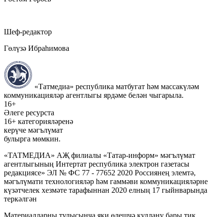
Шеф-редактор
Гөлүзә Ибраһимова
«Татмедиа» республика матбугат һәм массакүләм
коммуникацияләр агентлыгы ярдәме белән чыгарыла.
16+
Әлеге ресурста
16+ категорияләренә
керүче мәгълүмат
булырга мөмкин.
«ТАТМЕДИА» АҖ филиалы «Татар-информ» мәгълүмат
агентлыгының Интертат республика электрон газетасы
редакциясе» ЭЛ № ФС 77 - 77652 2020 Россиянең элемтә,
мәгълүмати технологияләр һәм гаммәви коммуникацияләрне
күзәтчелек хезмәте тарафыннан 2020 елның 17 гыйнварында
теркәлгән
Материалларны тулысынча яки өлешчә куллану бары тик