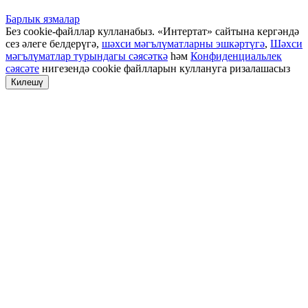
Барлык язмалар
Без cookie-файллар кулланабыз. «Интертат» сайтына кергәндә
сез әлеге белдерүгә,
шәхси мәгълүматларны эшкәртүгә
,
Шәхси
мәгълүматлар турындагы сәясәткә
һәм
Конфиденциальлек
сәясәте
нигезендә cookie файлларын куллануга ризалашасыз
Килешү