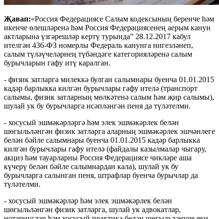
Җавап:
«Россия Федерациясе Салым кодексының беренче һәм
икенче өлешләренә һәм Россия Федерациясенең аерым канун
актларына үзгәрешләр кертү турында” 28.12.2017 кабул
ителгән 436-ФЗ номерлы Федераль канунга нигезләнеп,
салым түләүчеләрнең түбәндәге категорияләренә салым
бурычларын гафу итү каралган.
- физик затларга милеккә булган салымнары буенча 01.01.2015
кадәр барлыкка килгән бурычлары гафу ителә (транспорт
салымы, физик затларның мөлкәтенә салым һәм җир салымы),
шулай ук бу бурычларга исәпләнгән пеня да түләтелми.
- хосусый эшмәкәрләргә һәм элек эшмәкәрлек белән
шөгыльләнгән физик затларга аларның эшмәкәрлек эшчәнлеге
белән бәйле салымнары буенча 01.01.2015 кадәр барлыкка
килгән бурычлары гафу ителә (файдалы казылмалар чыгару,
акциз һәм тауарларны Россия Федерациясе чикләре аша
күчерү белән бәйле салымнардан кала), шулай ук бу
бурычларга салынган пеня, штрафлар буенча бурычлар да
түләтелми.
- хосусый эшмәкәрләр һәм элек эшмәкәрлек белән
шөгыльләнгән физик затларга, шулай ук адвокатлар,
нотариуслар һәм хосусый практика белән шөгыльләнүче яки