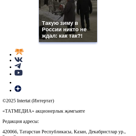
Такую зиму в
России никто не
ждал: как так?!
©2025 Intertat (Интертат)
«ТАТМЕДИА» акционерлык җәмгыяте
Редакция адресы:
420066, Татарстан Республикасы, Казан, Декабристлар ур.,