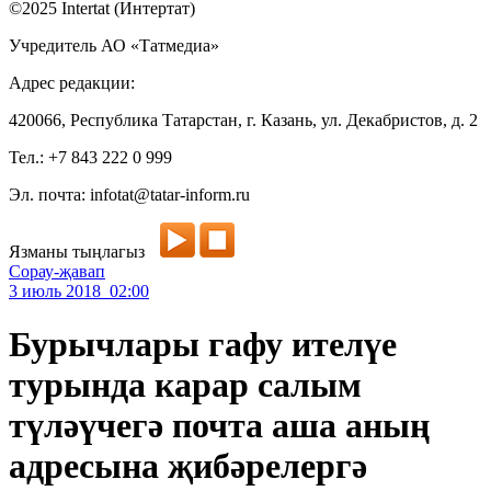
©2025 Intertat (Интертат)
Учредитель АО «Татмедиа»
Адрес редакции:
420066, Республика Татарстан, г. Казань, ул. Декабристов, д. 2
Тел.: +7 843 222 0 999
Эл. почта: infotat@tatar-inform.ru
Язманы тыңлагыз
Сорау-җавап
3 июль 2018 02:00
Бурычлары гафу ителүе
турында карар салым
түләүчегә почта аша аның
адресына җибәрелергә