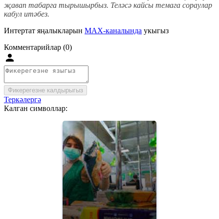
җавап табарга тырышырбыз. Теләсә кайсы темага сораулар
кабул итәбез.
Интертат яңалыкларын
MAX-каналында
укыгыз
Комментарийлар (0)
Фикерегезне калдырыгыз
Теркәлергә
Калган символлар: