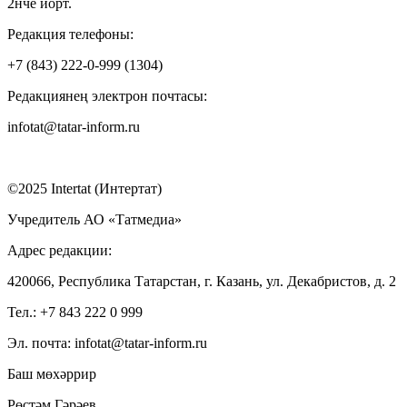
2нче йорт.
Редакция телефоны:
+7 (843) 222-0-999 (1304)
Редакциянең электрон почтасы:
infotat@tatar-inform.ru
©2025 Intertat (Интертат)
Учредитель АО «Татмедиа»
Адрес редакции:
420066, Республика Татарстан, г. Казань, ул. Декабристов, д. 2
Тел.: +7 843 222 0 999
Эл. почта: infotat@tatar-inform.ru
Баш мөхәррир
Рөстәм Гәрәев