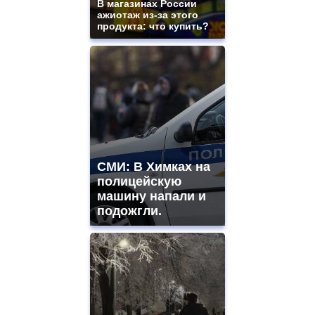
В магазинах России
ажиотаж из-за этого
продукта: что купить?
СМИ: В Химках на
полицейскую
машину напали и
подожгли.