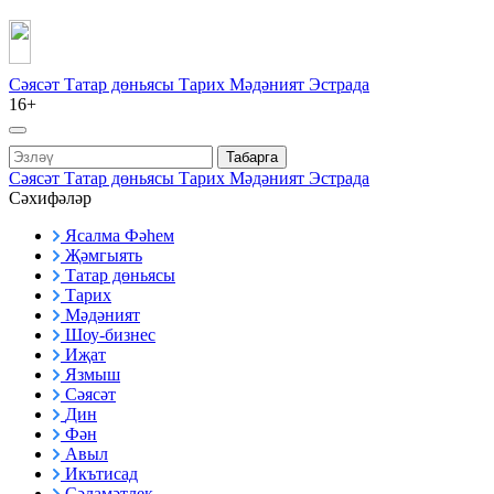
Сәясәт
Татар дөньясы
Тарих
Мәдәният
Эстрада
16+
Табарга
Сәясәт
Татар дөньясы
Тарих
Мәдәният
Эстрада
Сәхифәләр
Ясалма Фәһем
Җәмгыять
Татар дөньясы
Тарих
Мәдәният
Шоу-бизнес
Иҗат
Язмыш
Сәясәт
Дин
Фән
Авыл
Икътисад
Сәламәтлек