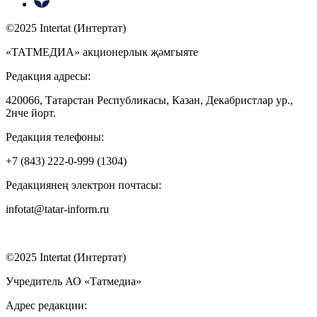
©2025 Intertat (Интертат)
«ТАТМЕДИА» акционерлык җәмгыяте
Редакция адресы:
420066, Татарстан Республикасы, Казан, Декабристлар ур.,
2нче йорт.
Редакция телефоны:
+7 (843) 222-0-999 (1304)
Редакциянең электрон почтасы:
infotat@tatar-inform.ru
©2025 Intertat (Интертат)
Учредитель АО «Татмедиа»
Адрес редакции: