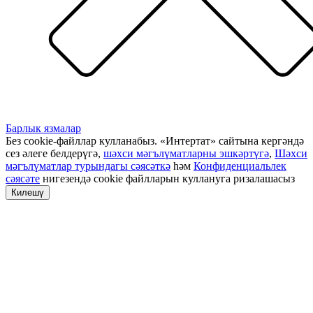
Барлык язмалар
Без cookie-файллар кулланабыз. «Интертат» сайтына кергәндә
сез әлеге белдерүгә,
шәхси мәгълүматларны эшкәртүгә
,
Шәхси
мәгълүматлар турындагы сәясәткә
һәм
Конфиденциальлек
сәясәте
нигезендә cookie файлларын куллануга ризалашасыз
Килешү