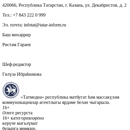
420066, Республика Татарстан, г. Казань, ул. Декабристов, д. 2
Тел.: +7 843 222 0 999
Эл. почта: infotat@tatar-inform.ru
Баш мөхәррир
Рөстәм Гәрәев
Шеф-редактор
Гөлүзә Ибраһимова
«Татмедиа» республика матбугат һәм массакүләм
коммуникацияләр агентлыгы ярдәме белән чыгарыла.
16+
Әлеге ресурста
16+ категорияләренә
керүче мәгълүмат
булырга мөмкин.