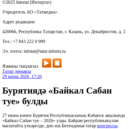
©2025 Intertat (Интертат)
Учредитель АО «Татмедиа»
Адрес редакции:
420066, Республика Татарстан, г. Казань, ул. Декабристов, д. 2
Тел.: +7 843 222 0 999
Эл. почта: infotat@tatar-inform.ru
Язманы тыңлагыз
Татар дөньясы
29 июнь 2026 17:20
Бурятиядә «Байкал Сабан
туе» булды
27 июнь көнне Бурятия Республикасының Кабанск авылында
«Байкал Сабан туе – 2026» узды. Бәйрәм республикакүләм
масштабта үткәрелде, дип яза Бөтендөнья татар
конгрессы
.