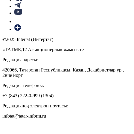
©2025 Intertat (Интертат)
«ТАТМЕДИА» акционерлык җәмгыяте
Редакция адресы:
420066, Татарстан Республикасы, Казан, Декабристлар ур.,
2нче йорт.
Редакция телефоны:
+7 (843) 222-0-999 (1304)
Редакциянең электрон почтасы:
infotat@tatar-inform.ru