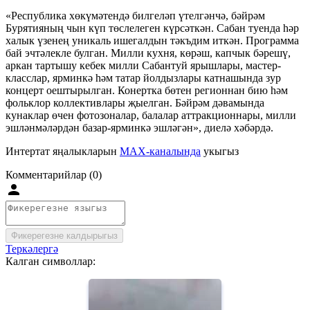
«Республика хөкүмәтендә билгеләп үтелгәнчә, бәйрәм
Бурятияның чын күп төслелеген күрсәткән. Сабан туенда һәр
халык үзенең уникаль ишегалдын тәкъдим иткән. Программа
бай эчтәлекле булган. Милли кухня, көрәш, капчык бәрешү,
аркан тартышу кебек милли Сабантуй ярышлары, мастер-
класслар, ярминкә һәм татар йолдызлары катнашында зур
концерт оештырылган. Конертка бөтен регионнан бию һәм
фольклор коллективлары җыелган. Бәйрәм дәвамында
кунаклар өчен фотозоналар, балалар аттракционнары, милли
эшләнмәләрдән базар-ярминкә эшләгән», диелә хәбәрдә.
Интертат яңалыкларын
MAX-каналында
укыгыз
Комментарийлар (0)
Фикерегезне калдырыгыз
Теркәлергә
Калган символлар: