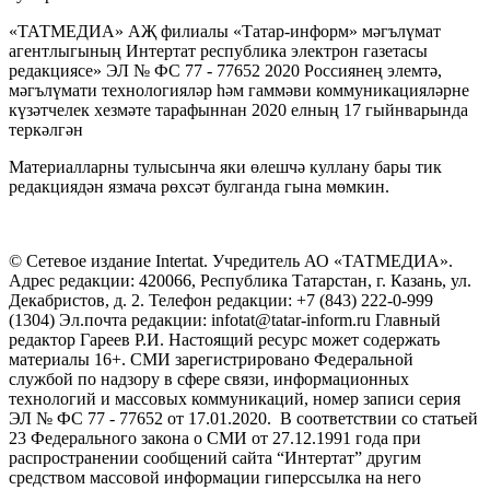
«ТАТМЕДИА» АҖ филиалы «Татар-информ» мәгълүмат
агентлыгының Интертат республика электрон газетасы
редакциясе» ЭЛ № ФС 77 - 77652 2020 Россиянең элемтә,
мәгълүмати технологияләр һәм гаммәви коммуникацияләрне
күзәтчелек хезмәте тарафыннан 2020 елның 17 гыйнварында
теркәлгән
Материалларны тулысынча яки өлешчә куллану бары тик
редакциядән язмача рөхсәт булганда гына мөмкин.
© Сетевое издание Intertat. Учредитель АО «ТАТМЕДИА».
Адрес редакции: 420066, Республика Татарстан, г. Казань, ул.
Декабристов, д. 2. Телефон редакции: +7 (843) 222-0-999
(1304) Эл.почта редакции: infotat@tatar-inform.ru Главный
редактор Гареев Р.И. Настоящий ресурс может содержать
материалы 16+. СМИ зарегистрировано Федеральной
службой по надзору в сфере связи, информационных
технологий и массовых коммуникаций, номер записи серия
ЭЛ № ФС 77 - 77652 от 17.01.2020. В соответствии со статьей
23 Федерального закона о СМИ от 27.12.1991 года при
распространении сообщений сайта “Интертат” другим
средством массовой информации гиперссылка на него