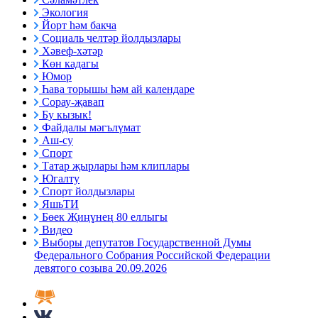
Экология
Йорт һәм бакча
Социаль челтәр йолдызлары
Хәвеф-хәтәр
Көн кадагы
Юмор
Һава торышы һәм ай календаре
Сорау-җавап
Бу кызык!
Файдалы мәгълүмат
Аш-су
Спорт
Татар җырлары һәм клиплары
Югалту
Спорт йолдызлары
ЯшьТИ
Бөек Җиңүнең 80 еллыгы
Видео
Выборы депутатов Государственной Думы
Федерального Собрания Российской Федерации
девятого созыва 20.09.2026