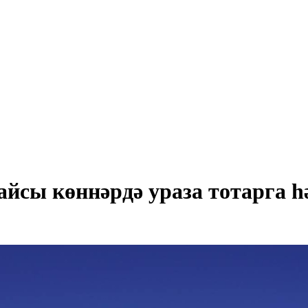
айсы көннәрдә ураза тотарга 