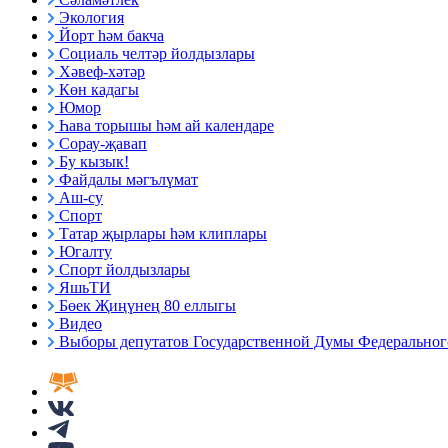
Экология
Йорт һәм бакча
Социаль челтәр йолдызлары
Хәвеф-хәтәр
Көн кадагы
Юмор
Һава торышы һәм ай календаре
Сорау-җавап
Бу кызык!
Файдалы мәгълүмат
Аш-су
Спорт
Татар җырлары һәм клиплары
Югалту
Спорт йолдызлары
ЯшьТИ
Бөек Җиңүнең 80 еллыгы
Видео
Выборы депутатов Государственной Думы Федерального