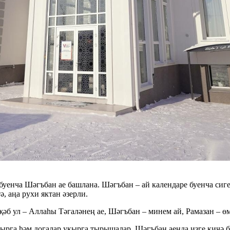
буенча Шәгъбан ае башлана. Шәгъбан – ай календаре буенча сиге
, аңа рухи яктан әзерли.
җәб ул – Аллаһы Тәгаләнең ае, Шәгъбан – минем ай, Рамазан – ө
ырга һәм догалар укырга тырышалар. Шәгъбан аенда изге кичә ба