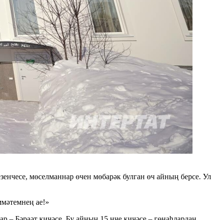
зенчесе, мөселманнар өчен мөбарәк булган өч айның берсе. Ул
ммәтемнең ае!»
р – Бәраәт кичәсе. Бу айның 15 нче кичәсе – гөнаһлардан