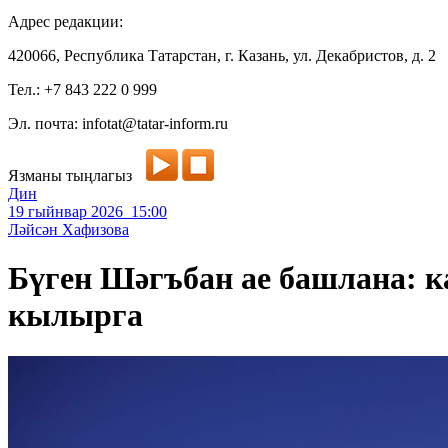
Адрес редакции:
420066, Республика Татарстан, г. Казань, ул. Декабристов, д. 2
Тел.: +7 843 222 0 999
Эл. почта: infotat@tatar-inform.ru
Язманы тыңлагыз
Дин
19 гыйнвар 2026 15:00
Ләйсән Хафизова
Бүген Шәгъбан ае башлана: к
кылырга