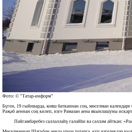
Фото: © "Татар-информ"
Бүген, 19 гыйнварда, кояш батканнан соң, мөселман календаре 
Рәҗәб аеннан соң килеп, изге Рамазан аена якынлашуны искәртә
Пәйгамбәребез салләллаһү галәйһи вә сәлләм әйткән: «Рә
Мөселманнар Шәгъбан аенда ураза тотарга, күп изгелекләр кыл