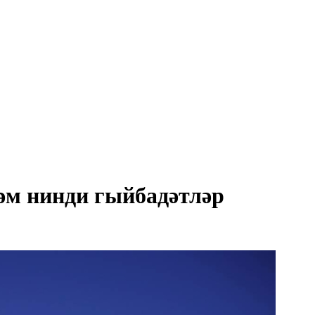
һәм нинди гыйбадәтләр