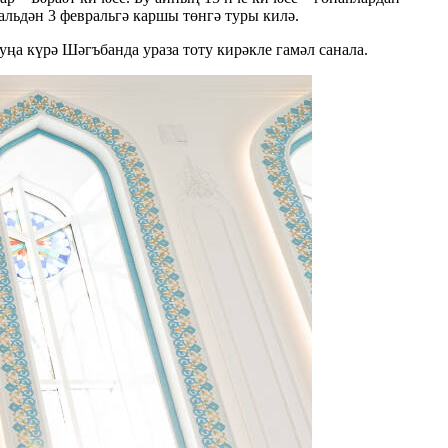
ральдән 3 февральгә каршы төнгә туры килә.
ңа күрә Шәгъбанда ураза тоту кирәкле гамәл санала.