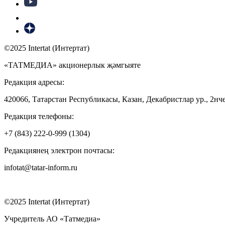
©2025 Intertat (Интертат)
«ТАТМЕДИА» акционерлык җәмгыяте
Редакция адресы:
420066, Татарстан Республикасы, Казан, Декабристлар ур., 2нче
Редакция телефоны:
+7 (843) 222-0-999 (1304)
Редакциянең электрон почтасы:
infotat@tatar-inform.ru
©2025 Intertat (Интертат)
Учредитель АО «Татмедиа»