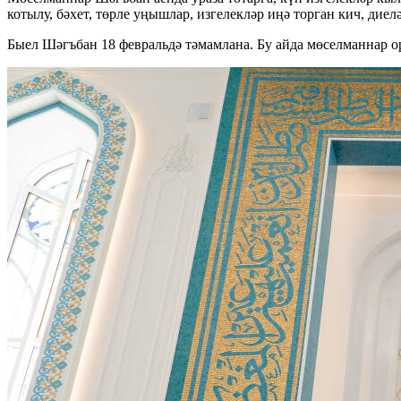
котылу, бәхет, төрле уңышлар, изгелекләр иңә торган кич, дие
Быел Шәгъбан 18 февральдә тәмамлана. Бу айда мөселманнар ор