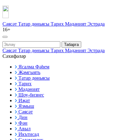
Сәясәт
Татар дөньясы
Тарих
Мәдәният
Эстрада
16+
Табарга
Сәясәт
Татар дөньясы
Тарих
Мәдәният
Эстрада
Сәхифәләр
Ясалма Фәһем
Җәмгыять
Татар дөньясы
Тарих
Мәдәният
Шоу-бизнес
Иҗат
Язмыш
Сәясәт
Дин
Фән
Авыл
Икътисад
Сәламәтлек