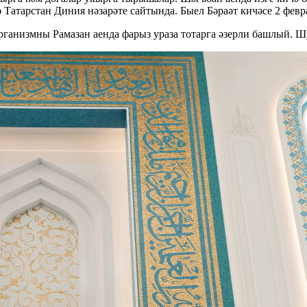
лә Татарстан Диния нәзарәте сайтында. Быел Бәраәт кичәсе 2 фев
ганизмны Рамазан аенда фарыз ураза тотарга әзерли башлый. Шу