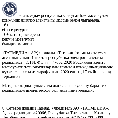
«Татмедиа» республика матбугат һәм массакүләм
коммуникацияләр агентлыгы ярдәме белән чыгарыла.
16+
Әлеге ресурста
16+ категорияләренә
керүче мәгълүмат
булырга мөмкин.
«ТАТМЕДИА» АҖ филиалы «Татар-информ» мәгълүмат
агентлыгының Интертат республика электрон газетасы
редакциясе» ЭЛ № ФС 77 - 77652 2020 Россиянең элемтә,
мәгълүмати технологияләр һәм гаммәви коммуникацияләрне
күзәтчелек хезмәте тарафыннан 2020 елның 17 гыйнварында
теркәлгән
Материалларны тулысынча яки өлешчә куллану бары тик
редакциядән язмача рөхсәт булганда гына мөмкин.
© Сетевое издание Intertat. Учредитель АО «ТАТМЕДИА».
Адрес редакции: 420066, Республика Татарстан, г. Казань, ул.
Декабристов, д. 2. Телефон редакции: +7 (843) 222-0-999