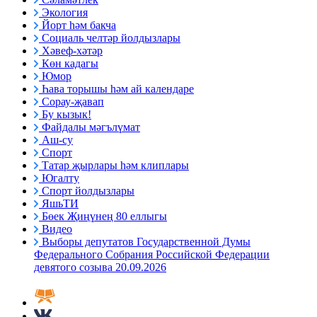
Экология
Йорт һәм бакча
Социаль челтәр йолдызлары
Хәвеф-хәтәр
Көн кадагы
Юмор
Һава торышы һәм ай календаре
Сорау-җавап
Бу кызык!
Файдалы мәгълүмат
Аш-су
Спорт
Татар җырлары һәм клиплары
Югалту
Спорт йолдызлары
ЯшьТИ
Бөек Җиңүнең 80 еллыгы
Видео
Выборы депутатов Государственной Думы
Федерального Собрания Российской Федерации
девятого созыва 20.09.2026