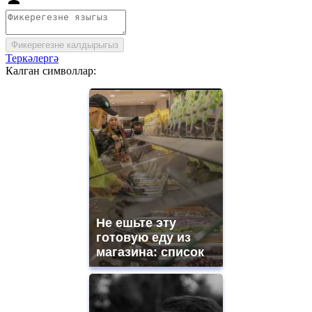
Фикерегезне калдырыгыз
Теркәлергә
Калган символлар:
Не ешьте эту
готовую еду из
магазина: список