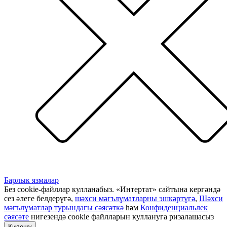
Барлык язмалар
Без cookie-файллар кулланабыз. «Интертат» сайтына кергәндә
сез әлеге белдерүгә,
шәхси мәгълүматларны эшкәртүгә
,
Шәхси
мәгълүматлар турындагы сәясәткә
һәм
Конфиденциальлек
сәясәте
нигезендә cookie файлларын куллануга ризалашасыз
Килешү