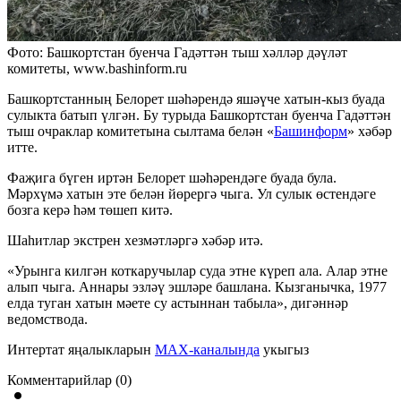
Фото: Башкортстан буенча Гадәттән тыш хәлләр дәүләт
комитеты, www.bashinform.ru
Башкортстанның Белорет шәһәрендә яшәүче хатын-кыз буада
сулыкта батып үлгән. Бу турыда Башкортстан буенча Гадәттән
тыш очраклар комитетына сылтама белән «
Башинформ
» хәбәр
итте.
Фаҗига бүген иртән Белорет шәһәрендәге буада була.
Мәрхүмә хатын эте белән йөрергә чыга. Ул сулык өстендәге
бозга керә һәм төшеп китә.
Шаһитлар экстрен хезмәтләргә хәбәр итә.
«Урынга килгән коткаручылар суда этне күреп ала. Алар этне
алып чыга. Аннары эзләү эшләре башлана. Кызганычка, 1977
елда туган хатын мәете су астыннан табыла», дигәннәр
ведомствода.
Интертат яңалыкларын
MAX-каналында
укыгыз
Комментарийлар (0)