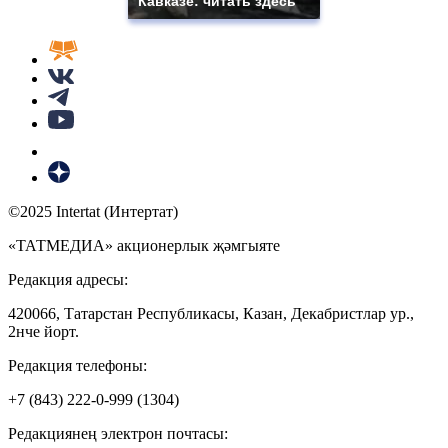
Кавказе: читать здесь
©2025 Intertat (Интертат)
«ТАТМЕДИА» акционерлык җәмгыяте
Редакция адресы:
420066, Татарстан Республикасы, Казан, Декабристлар ур.,
2нче йорт.
Редакция телефоны:
+7 (843) 222-0-999 (1304)
Редакциянең электрон почтасы: