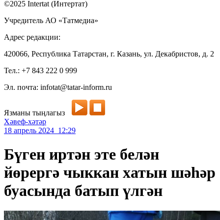
©2025 Intertat (Интертат)
Учредитель АО «Татмедиа»
Адрес редакции:
420066, Республика Татарстан, г. Казань, ул. Декабристов, д. 2
Тел.: +7 843 222 0 999
Эл. почта: infotat@tatar-inform.ru
Язманы тыңлагыз
Хәвеф-хәтәр
18 апрель 2024 12:29
Бүген иртән эте белән
йөрергә чыккан хатын шәһәр
буасында батып үлгән