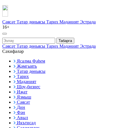
Сәясәт
Татар дөньясы
Тарих
Мәдәният
Эстрада
16+
Табарга
Сәясәт
Татар дөньясы
Тарих
Мәдәният
Эстрада
Сәхифәләр
Ясалма Фәһем
Җәмгыять
Татар дөньясы
Тарих
Мәдәният
Шоу-бизнес
Иҗат
Язмыш
Сәясәт
Дин
Фән
Авыл
Икътисад
Сәламәтлек