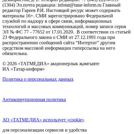
(1304) Эл.почта редакции: infotat@tatar-inform.ru Главный
редактор Гареев Р.И. Настоящий ресурс может содержать
материалы 16+. СМИ зарегистрировано Федеральной
службой по надзору в сфере связи, информационных
технологий и массовых коммуникаций, номер записи серия
ЭЛ № ФС 77 - 77652 от 17.01.2020. В соответствии со статьей
23 Федерального закона о СМИ от 27.12.1991 года при
распространении сообщений сайта “Интертат” другим
средством массовой информации гиперссылка на него
обязательна.
© 2026 «ТАТМЕДИА» акционерлык җәмгыяте
ИА «Татар-информ»
Политика о персональных данных
Антикоррупционная политика
АО «ТАТМЕДИА» использует «cookie»
для персонализации сервисов и удобства