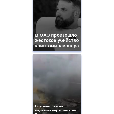
В ОАЭ произошло
жестокое убийство
криптомиллионера
Все новости по
падению вертолета на