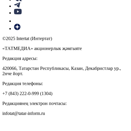
©2025 Intertat (Интертат)
«ТАТМЕДИА» акционерлык җәмгыяте
Редакция адресы:
420066, Татарстан Республикасы, Казан, Декабристлар ур.,
2нче йорт.
Редакция телефоны:
+7 (843) 222-0-999 (1304)
Редакциянең электрон почтасы:
infotat@tatar-inform.ru