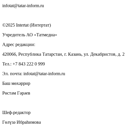
infotat@tatar-inform.ru
©2025 Intertat (Интертат)
Учредитель АО «Татмедиа»
Адрес редакции:
420066, Республика Татарстан, г. Казань, ул. Декабристов, д. 2
Тел.: +7 843 222 0 999
Эл. почта: infotat@tatar-inform.ru
Баш мөхәррир
Рөстәм Гәрәев
Шеф-редактор
Гөлүзә Ибраһимова