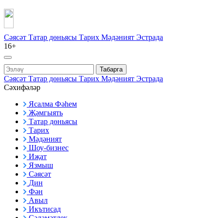
Сәясәт
Татар дөньясы
Тарих
Мәдәният
Эстрада
16+
Табарга
Сәясәт
Татар дөньясы
Тарих
Мәдәният
Эстрада
Сәхифәләр
Ясалма Фәһем
Җәмгыять
Татар дөньясы
Тарих
Мәдәният
Шоу-бизнес
Иҗат
Язмыш
Сәясәт
Дин
Фән
Авыл
Икътисад
Сәламәтлек