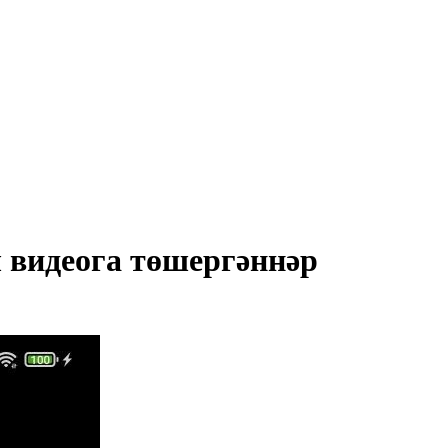
 видеога төшергәннәр