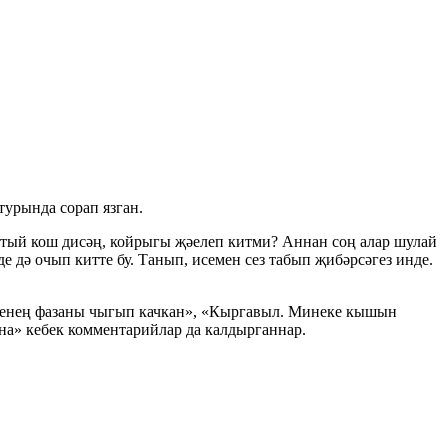
урында сорап язган.
Тутый кош дисәң, койрыгы җәелеп китми? Аннан соң алар шулай
 дә очып китте бу. Танып, исемен сез табып җибәрсәгез инде.
рсенең фазаны чыгып качкан», «Кыргавыл. Минеке кышын
ына» кебек комментарийлар да калдырганнар.