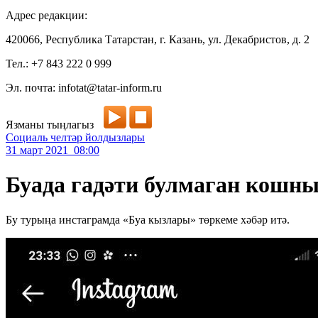
Адрес редакции:
420066, Республика Татарстан, г. Казань, ул. Декабристов, д. 2
Тел.: +7 843 222 0 999
Эл. почта: infotat@tatar-inform.ru
Язманы тыңлагыз
Социаль челтәр йолдызлары
31 март 2021 08:00
Буада гадәти булмаган кошны
Бу турыңа инстаграмда «Буа кызлары» төркеме хәбәр итә.