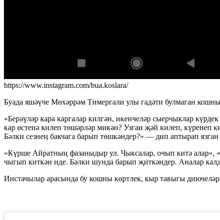
https://www.instagram.com/bua.koslara/
Буада яшәүче Мөхәррәм Тимергали улы гадәти булмаган кошны 
«Берәүләр кара каргалар килгән, икенчеләр сыерчыклар күрде
кар өстенә килеп төшәрләр микән? Узган җәй килеп, күренеп к
Бәлки сезнең бакчага барып төшкәндер?» — дип аптырап язган 
«Күрше Айратның фазаныдыр ул. Чыксалар, очып китә алар», 
чыгып киткән иде. Бәлки шунда барып җиткәндер. Аналар калды
Инстачылар арасында бу кошны көртлек, кыр тавыгы диючеләр д