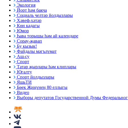
Экология
Йорт һәм бакча
Социаль челтәр йолдызлары
Хәвеф-хәтәр
Көн кадагы
Юмор
Һава торышы һәм ай календаре
Сорау-җавап
Бу кызык!
Файдалы мәгълүмат
Аш-су
Спорт
Татар җырлары һәм клиплары
Югалту
Спорт йолдызлары
ЯшьТИ
Бөек Җиңүнең 80 еллыгы
Видео
Выборы депутатов Государственной Думы Федерального