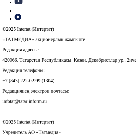
©2025 Intertat (Интертат)
«ТАТМЕДИА» акционерлык җәмгыяте
Редакция адресы:
420066, Татарстан Республикасы, Казан, Декабристлар ур., 2нче
Редакция телефоны:
+7 (843) 222-0-999 (1304)
Редакциянең электрон почтасы:
infotat@tatar-inform.ru
©2025 Intertat (Интертат)
Учредитель АО «Татмедиа»