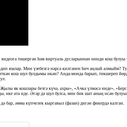
видеога төшергән һәм виртуаль дусларыннан нинди кош булуы т
к дип язалар. Мин үзебезгә нәрсә килгәнен һич аңлый алмыйм? 
иткән кош шул булдымы икән? Анда-монда барып, тикшереп йөрде
ул.
«Җылы як кошлары безгә күчә, ахры», «Ачка үлмәсә инде», «Бе
, ике ата иде. Әгәр дә шул булса, мин бик шат аның исән булу
ә бар, әмма күпчелек кыргавыл (фазан) дигән фикердә калган.