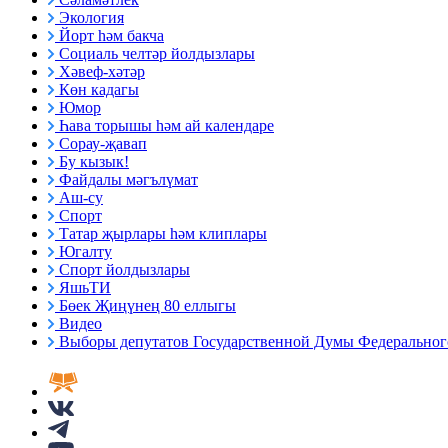
Экология
Йорт һәм бакча
Социаль челтәр йолдызлары
Хәвеф-хәтәр
Көн кадагы
Юмор
Һава торышы һәм ай календаре
Сорау-җавап
Бу кызык!
Файдалы мәгълүмат
Аш-су
Спорт
Татар җырлары һәм клиплары
Югалту
Спорт йолдызлары
ЯшьТИ
Бөек Җиңүнең 80 еллыгы
Видео
Выборы депутатов Государственной Думы Федерального