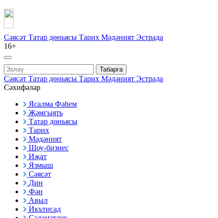
Сәясәт
Татар дөньясы
Тарих
Мәдәният
Эстрада
16+
Табарга
Сәясәт
Татар дөньясы
Тарих
Мәдәният
Эстрада
Сәхифәләр
Ясалма Фәһем
Җәмгыять
Татар дөньясы
Тарих
Мәдәният
Шоу-бизнес
Иҗат
Язмыш
Сәясәт
Дин
Фән
Авыл
Икътисад
Сәламәтлек