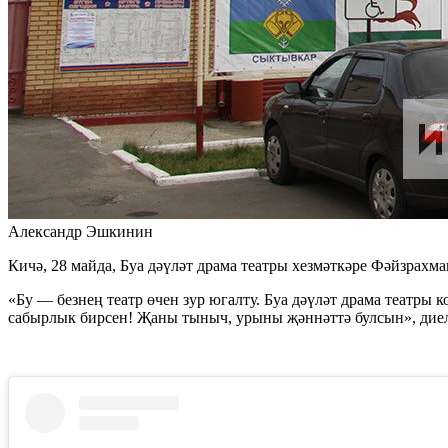
Александр Эшкинин
Кичә, 28 майда, Буа дәүләт драма театры хезмәткәре Фәйзрах
«Бу — безнең театр өчен зур югалту. Буа дәүләт драма театры
сабырлык бирсен! Җаны тыныч, урыны җәннәттә булсын», диел