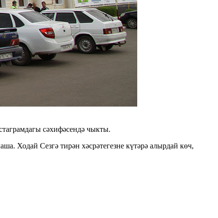
нстаграмдагы сәхифәсендә чыкты.
ша. Ходай Сезгә тирән хәсрәтегезне күтәрә алырдай көч,