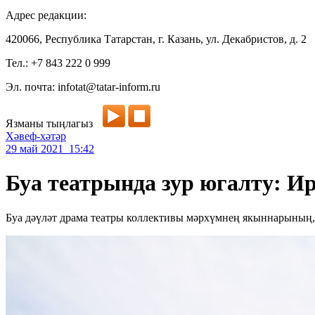
Адрес редакции:
420066, Республика Татарстан, г. Казань, ул. Декабристов, д. 2
Тел.: +7 843 222 0 999
Эл. почта: infotat@tatar-inform.ru
Язманы тыңлагыз
Хәвеф-хәтәр
29 май 2021 15:42
Буа театрында зур югалту: И
Буа дәүләт драма театры коллективы мәрхүмнең якыннарының