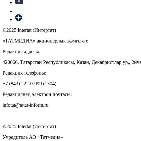
©2025 Intertat (Интертат)
«ТАТМЕДИА» акционерлык җәмгыяте
Редакция адресы:
420066, Татарстан Республикасы, Казан, Декабристлар ур., 2нче
Редакция телефоны:
+7 (843) 222-0-999 (1304)
Редакциянең электрон почтасы:
infotat@tatar-inform.ru
©2025 Intertat (Интертат)
Учредитель АО «Татмедиа»