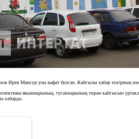
манов Ирек Мансур улы вафат булган. Кайгылы хәбәр театрның и
 коллективы якыннарының, туганнарының тирән кайгысын уртакла
ә хәбәрдә.