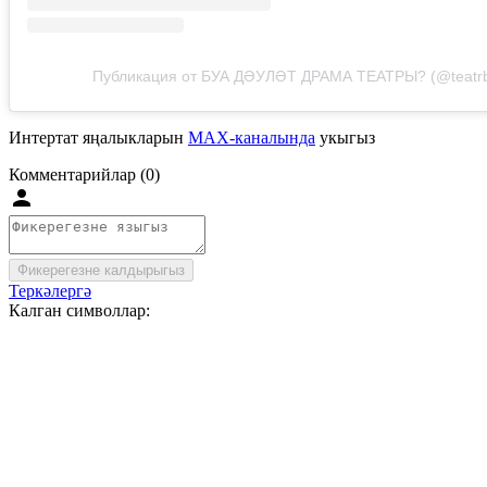
Публикация от БУА ДӘУЛӘТ ДРАМА ТЕАТРЫ? (@teatr
Интертат яңалыкларын
MAX-каналында
укыгыз
Комментарийлар (0)
Фикерегезне калдырыгыз
Теркәлергә
Калган символлар: