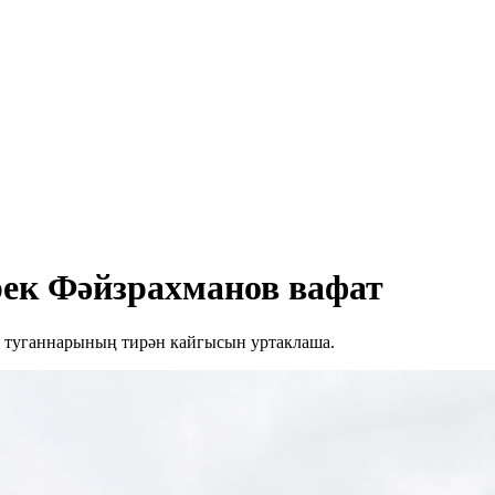
рек Фәйзрахманов вафат
, туганнарының тирән кайгысын уртаклаша.