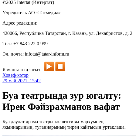
©2025 Intertat (Интертат)
Учредитель АО «Татмедиа»
Адрес редакции:
420066, Республика Татарстан, г. Казань, ул. Декабристов, д. 2
Тел.: +7 843 222 0 999
Эл. почта: infotat@tatar-inform.ru
Язманы тыңлагыз
Хәвеф-хәтәр
29 май 2021 15:42
Буа театрында зур югалту:
Ирек Фәйзрахманов вафат
Буа дәүләт драма театры коллективы мәрхүмнең
якыннарының, туганнарының тирән кайгысын уртаклаша.