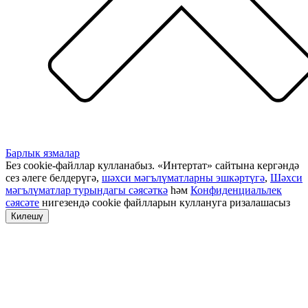
Барлык язмалар
Без cookie-файллар кулланабыз. «Интертат» сайтына кергәндә
сез әлеге белдерүгә,
шәхси мәгълүматларны эшкәртүгә
,
Шәхси
мәгълүматлар турындагы сәясәткә
һәм
Конфиденциальлек
сәясәте
нигезендә cookie файлларын куллануга ризалашасыз
Килешү