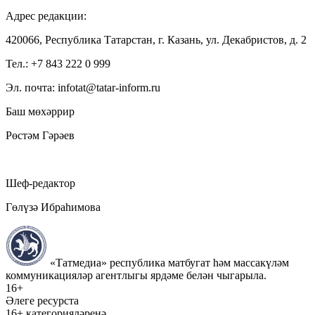
Адрес редакции:
420066, Республика Татарстан, г. Казань, ул. Декабристов, д. 2
Тел.: +7 843 222 0 999
Эл. почта: infotat@tatar-inform.ru
Баш мөхәррир
Рөстәм Гәрәев
Шеф-редактор
Гөлүзә Ибраһимова
«Татмедиа» республика матбугат һәм массакүләм
коммуникацияләр агентлыгы ярдәме белән чыгарыла.
16+
Әлеге ресурста
16+ категорияләренә