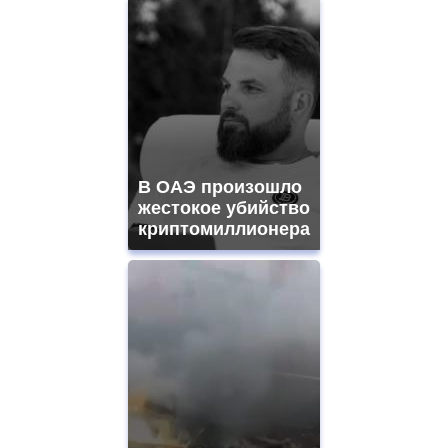
В ОАЭ произошло
жестокое убийство
криптомиллионера