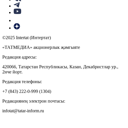
©2025 Intertat (Интертат)
«ТАТМЕДИА» акционерлык җәмгыяте
Редакция адресы:
420066, Татарстан Республикасы, Казан, Декабристлар ур.,
2нче йорт.
Редакция телефоны:
+7 (843) 222-0-999 (1304)
Редакциянең электрон почтасы:
infotat@tatar-inform.ru