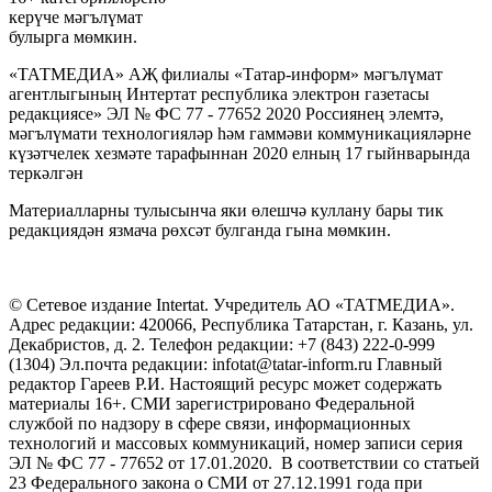
керүче мәгълүмат
булырга мөмкин.
«ТАТМЕДИА» АҖ филиалы «Татар-информ» мәгълүмат
агентлыгының Интертат республика электрон газетасы
редакциясе» ЭЛ № ФС 77 - 77652 2020 Россиянең элемтә,
мәгълүмати технологияләр һәм гаммәви коммуникацияләрне
күзәтчелек хезмәте тарафыннан 2020 елның 17 гыйнварында
теркәлгән
Материалларны тулысынча яки өлешчә куллану бары тик
редакциядән язмача рөхсәт булганда гына мөмкин.
© Сетевое издание Intertat. Учредитель АО «ТАТМЕДИА».
Адрес редакции: 420066, Республика Татарстан, г. Казань, ул.
Декабристов, д. 2. Телефон редакции: +7 (843) 222-0-999
(1304) Эл.почта редакции: infotat@tatar-inform.ru Главный
редактор Гареев Р.И. Настоящий ресурс может содержать
материалы 16+. СМИ зарегистрировано Федеральной
службой по надзору в сфере связи, информационных
технологий и массовых коммуникаций, номер записи серия
ЭЛ № ФС 77 - 77652 от 17.01.2020. В соответствии со статьей
23 Федерального закона о СМИ от 27.12.1991 года при