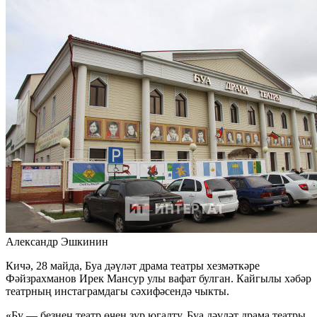
Александр Эшкинин
Кичә, 28 майда, Буа дәүләт драма театры хезмәткәре
Фәйзрахманов Ирек Мансур улы вафат булган. Кайгылы хәбәр
театрның инстаграмдагы сәхифәсендә чыкты.
«Бу — безнең театр өчен зур югалту. Буа дәүләт драма театры