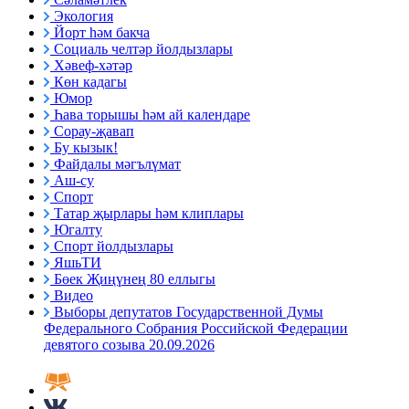
Экология
Йорт һәм бакча
Социаль челтәр йолдызлары
Хәвеф-хәтәр
Көн кадагы
Юмор
Һава торышы һәм ай календаре
Сорау-җавап
Бу кызык!
Файдалы мәгълүмат
Аш-су
Спорт
Татар җырлары һәм клиплары
Югалту
Спорт йолдызлары
ЯшьТИ
Бөек Җиңүнең 80 еллыгы
Видео
Выборы депутатов Государственной Думы
Федерального Собрания Российской Федерации
девятого созыва 20.09.2026