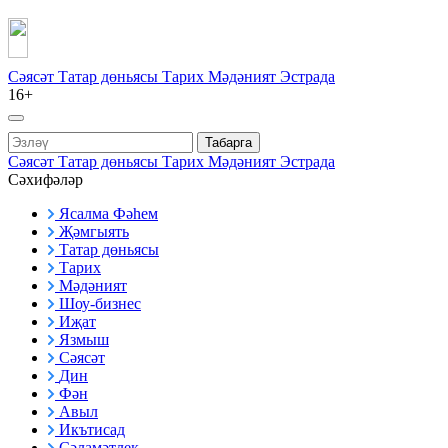
Сәясәт
Татар дөньясы
Тарих
Мәдәният
Эстрада
16+
Табарга
Сәясәт
Татар дөньясы
Тарих
Мәдәният
Эстрада
Сәхифәләр
Ясалма Фәһем
Җәмгыять
Татар дөньясы
Тарих
Мәдәният
Шоу-бизнес
Иҗат
Язмыш
Сәясәт
Дин
Фән
Авыл
Икътисад
Сәламәтлек