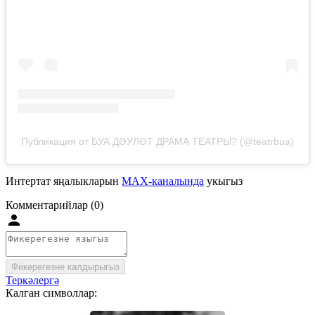
Публикация от БУА ДӘУЛӘТ ДРАМА ТЕАТРЫ? (@teatrbua)
Интертат яңалыкларын
MAX-каналында
укыгыз
Комментарийлар (0)
Фикерегезне калдырыгыз
Теркәлергә
Калган символлар: