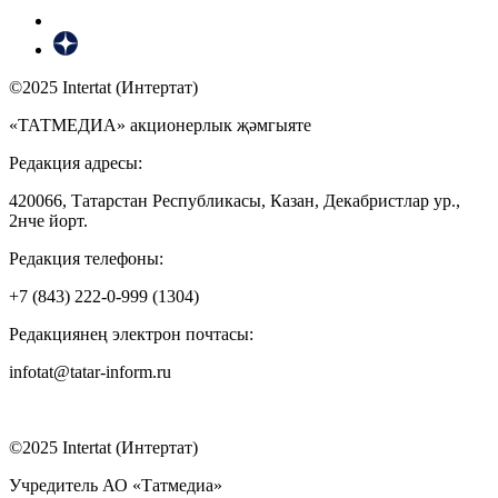
©2025 Intertat (Интертат)
«ТАТМЕДИА» акционерлык җәмгыяте
Редакция адресы:
420066, Татарстан Республикасы, Казан, Декабристлар ур.,
2нче йорт.
Редакция телефоны:
+7 (843) 222-0-999 (1304)
Редакциянең электрон почтасы:
infotat@tatar-inform.ru
©2025 Intertat (Интертат)
Учредитель АО «Татмедиа»