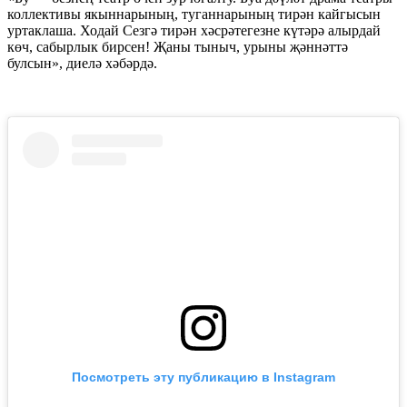
коллективы якыннарының, туганнарының тирән кайгысын
уртаклаша. Ходай Сезгә тирән хәсрәтегезне күтәрә алырдай
көч, сабырлык бирсен! Җаны тыныч, урыны җәннәттә
булсын», диелә хәбәрдә.
Посмотреть эту публикацию в Instagram