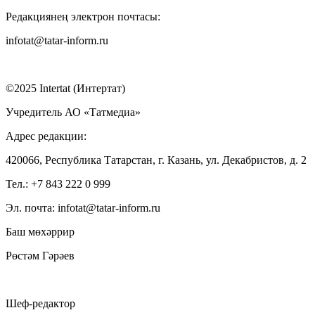
Редакциянең электрон почтасы:
infotat@tatar-inform.ru
©2025 Intertat (Интертат)
Учредитель АО «Татмедиа»
Адрес редакции:
420066, Республика Татарстан, г. Казань, ул. Декабристов, д. 2
Тел.: +7 843 222 0 999
Эл. почта: infotat@tatar-inform.ru
Баш мөхәррир
Рөстәм Гәрәев
Шеф-редактор