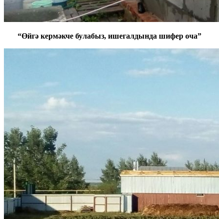
“Өйгә кермәкче булабыз, ишегалдында шифер оча”