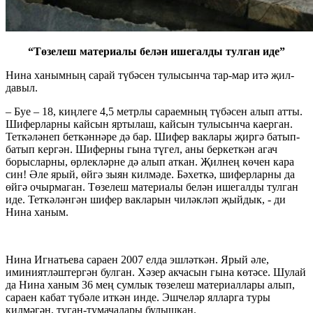
“Төзелеш материалы белән ишегалды тулган иде”
Нина ханымның сарай түбәсен тулысынча тар-мар итә җил-
давыл.
– Буе – 18, киңлеге 4,5 метрлы сараемның түбәсен алып атты.
Шиферларны кайсын яртылаш, кайсын тулысынча каерган.
Теткәләнеп беткәннәре дә бар. Шифер ваклары җиргә батып-
батып кергән. Шиферны гына түгел, аны беркеткән агач
борысларны, өрлекләрне дә алып аткан. Җилнең көчен кара
син! Әле ярый, өйгә зыян килмәде. Бәхеткә, шиферларны да
өйгә очырмаган. Төзелеш материалы белән ишегалды тулган
иде. Теткәләнгән шифер вакларын чиләкләп җыйдык, - ди
Нина ханым.
Нина Игнатьева сараен 2007 елда эшләткән. Ярый әле,
иминиятләштергән булган. Хәзер акчасын гына көтәсе. Шулай
да Нина ханым 36 мең сумлык төзелеш материаллары алып,
сараен кабат түбәле иткән инде. Эшчеләр ялларга туры
килмәгән, туган-тумачалары булышкан.