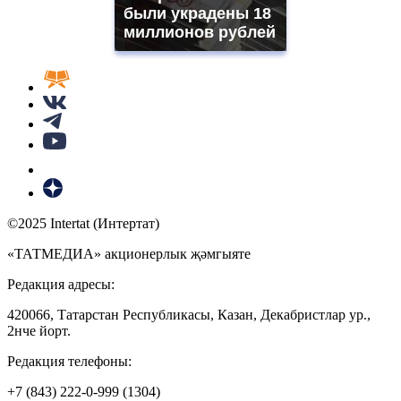
были украдены 18
миллионов рублей
©2025 Intertat (Интертат)
«ТАТМЕДИА» акционерлык җәмгыяте
Редакция адресы:
420066, Татарстан Республикасы, Казан, Декабристлар ур.,
2нче йорт.
Редакция телефоны:
+7 (843) 222-0-999 (1304)