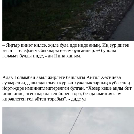
– Яңгыр кинәт килсә, җиле була иде инде аның. Иң зур дигән
зыян – телефон чыбыклары өзелү булгандыр. Ә бу юлы
галәмәт булды инде, - ди Нина ханым.
Адав-Толымбай авыл җирлеге башлыгы Айгөл Хөсниева
сүзләренчә, давылдан зыян күргән хуҗалыкларның күбесенең
йорт-җире иминиятләштерелгән булган. “Хәзер кеше аңлы бит
инде инде, агентлар да гел йөреп тора, без дә иминиятләү
кирәклеген гел әйтеп торабыз”, - диде ул.