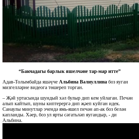
“Бакчадагы барлык яшелчәне тар-мар итте”
Адав-Толымбайда яшәүче
Альбина Вәлиуллина
боз яуган
мизгелләрне видеога төшереп торган.
– Җәй уртасында шундый хәл булыр дип кем уйлаган. Печән
алып кайтып, шуны киптерергә дип җәеп куйган идек.
Санаулы минутлар эчендә ямь-яшел печән ап-ак боз белән
капланды. Хәер, боз ул ярты сәгатьләп яугандыр, - ди
Альбина.