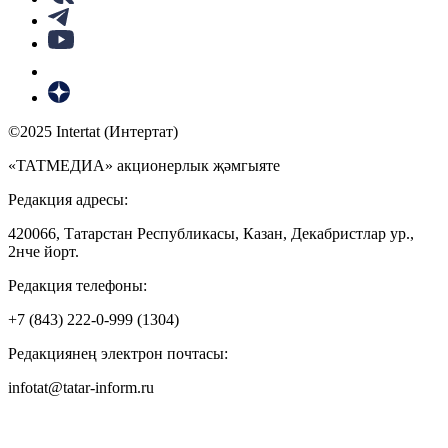
©2025 Intertat (Интертат)
«ТАТМЕДИА» акционерлык җәмгыяте
Редакция адресы:
420066, Татарстан Республикасы, Казан, Декабристлар ур.,
2нче йорт.
Редакция телефоны:
+7 (843) 222-0-999 (1304)
Редакциянең электрон почтасы:
infotat@tatar-inform.ru