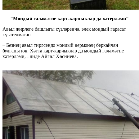
“Мондый галәмәтне карт-карчыклар да хәтерләми”
Авыл җирлеге башлыгы сүзләренчә, элек мондый гарасат
күзәтелмәгән.
– Безнең авыл тирәсендә мондый өермәнең беркайчан
булганы юк. Хәтта карт-карчыклар да мондый галәмәтне
хәтерләми, - диде Айгөл Хөсниева.