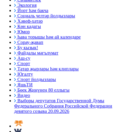
Экология
Йорт һәм бакча
Социаль челтәр йолдызлары
Хәвеф-хәтәр
Көн кадагы
Юмор
Һава торышы һәм ай календаре
Сорау-җавап
Бу кызык!
Файдалы мәгълүмат
Аш-су
Спорт
Татар җырлары һәм клиплары
Югалту
Спорт йолдызлары
ЯшьТИ
Бөек Җиңүнең 80 еллыгы
Видео
Выборы депутатов Государственной Думы
Федерального Собрания Российской Федерации
девятого созыва 20.09.2026