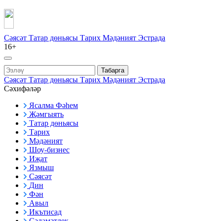
Сәясәт
Татар дөньясы
Тарих
Мәдәният
Эстрада
16+
Табарга
Сәясәт
Татар дөньясы
Тарих
Мәдәният
Эстрада
Сәхифәләр
Ясалма Фәһем
Җәмгыять
Татар дөньясы
Тарих
Мәдәният
Шоу-бизнес
Иҗат
Язмыш
Сәясәт
Дин
Фән
Авыл
Икътисад
Сәламәтлек