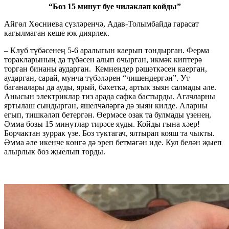
“Боз 15 минут буе чиләкләп койды”
Айгөл Хөсниева сүзләренчә, Адав-Толымбайда гарасат
кагылмаган кеше юк диярлек.
– Клуб түбәсенең 5-6 аралыгын каерып тондырган. Ферма
торакларының да түбәсен алып очырган, икмәк киптерә
торган бинаны аударган.
Кемнеңдер рәшәткәсен каерган,
аударган, сарай, мунча түбәләрен “чишендергән”. Ут
баганалары да ауды, ярый, бәхеткә, артык зыян салмады әле.
Анысын электриклар тиз арада сафка бастырды. Агачларны
яртылаш сындырган, яшелчәләргә дә зыян килде. Аларны
егып, тишкәләп бетергән. Өермәсе озак та булмады үзенең.
Әмма бозы 15 минутлар тирәсе яуды. Койды гына хәер!
Борчактан зуррак үзе. Боз туктагач, ялтырап кояш та чыкты.
Әмма әле икенче көнгә дә эреп бетмәгән иде. Кул белән җыеп
алырлык боз җыелып торды.