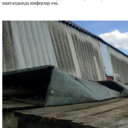
ишегалдында шиферлар оча.