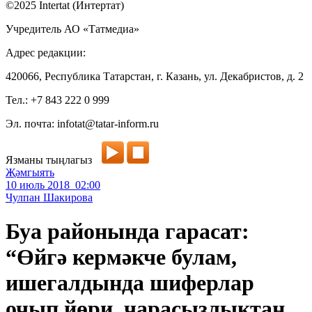
©2025 Intertat (Интертат)
Учредитель АО «Татмедиа»
Адрес редакции:
420066, Республика Татарстан, г. Казань, ул. Декабристов, д. 2
Тел.: +7 843 222 0 999
Эл. почта: infotat@tatar-inform.ru
Язманы тыңлагыз
Җәмгыять
10 июль 2018 02:00
Чулпан Шакирова
Буа районында гарасат:
“Өйгә кермәкче булам,
ишегалдында шиферлар
очып йөри, чарасызлыктан