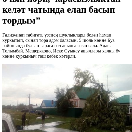
келәт чатында елап басып
тордым”
Галиҗәнап табигать үзенең шуклыклары белән һаман
куркытып, сынап тора адәм баласын. 5 июль көнне Буа
районында булган гарасат өч авылга зыян сала. Адав-
Толымбай, Мещеряково, Иске Суыксу авыллары халкы бу
көнне куркыныч төш кебек хәтерли.