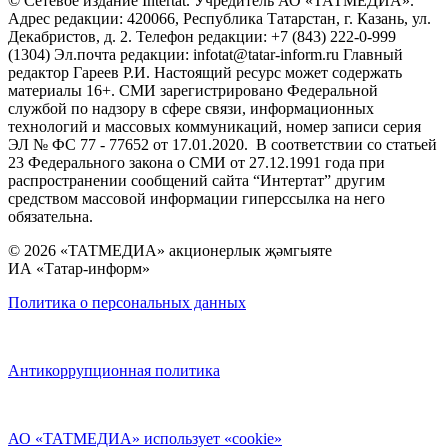
© Сетевое издание Intertat. Учредитель АО «ТАТМЕДИА».
Адрес редакции: 420066, Республика Татарстан, г. Казань, ул.
Декабристов, д. 2. Телефон редакции: +7 (843) 222-0-999
(1304) Эл.почта редакции: infotat@tatar-inform.ru Главный
редактор Гареев Р.И. Настоящий ресурс может содержать
материалы 16+. СМИ зарегистрировано Федеральной
службой по надзору в сфере связи, информационных
технологий и массовых коммуникаций, номер записи серия
ЭЛ № ФС 77 - 77652 от 17.01.2020. В соответствии со статьей
23 Федерального закона о СМИ от 27.12.1991 года при
распространении сообщений сайта “Интертат” другим
средством массовой информации гиперссылка на него
обязательна.
© 2026 «ТАТМЕДИА» акционерлык җәмгыяте
ИА «Татар-информ»
Политика о персональных данных
Антикоррупционная политика
АО «ТАТМЕДИА» использует «cookie»