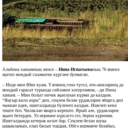
Альбина ханымның әнисе –
Нина Игнатьева
ның 76 яшенә
җитеп мондый галәмәтне күргәне булмаган.
– Инде мин 80не куам. Үземнең генә түгел, әти-әниләрнең дә
мондый гарасат турында сөйләвен хәтерләмим, - ди Нина
ханым. – Мин болыт ничек җыелуын күрми дә калдым.
“Яңгыр килә ахры” дип, сеңлем белән үрдәкләрне ябарга дип
чыккан идек, ишегалдында бүленеп калдык. Ишелеп кенә
төште боз. Чиләкләп яварга кереште. Ярый әле, үрдәкләрне
җыеп бетердек. Ул өермәне күрсәгез сез, берни күренми.
Ишегалдында кечерәк келәт бар. Сеңлем белән шуңа
ышыкланып, елап басып тордык. Өйгә кермәкче булабыз,