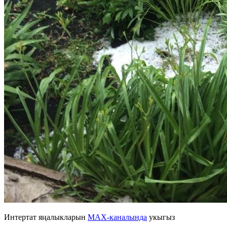
Интертат яңалыкларын
MAX-каналында
укыгыз