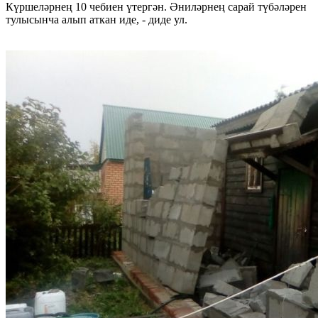
Күршеләрнең 10 чебиен үтергән. Әниләрнең сарай түбәләрен
тулысынча алып аткан иде, - диде ул.