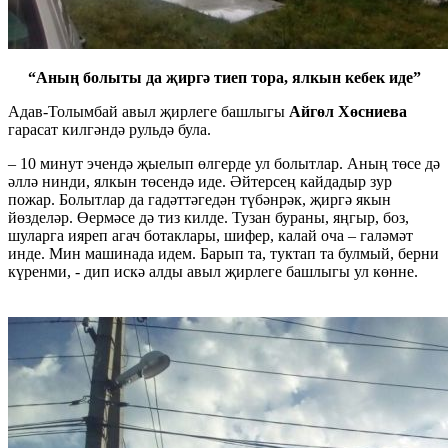
“Аның болыты да җиргә тиеп тора, ялкын кебек иде”
Адав-Толымбай авыл җирлеге башлыгы
Айгөл Хөсниева
гарасат килгәндә рульдә була.
– 10 минут эчендә җыелып өлгерде ул болытлар. Аның төсе дә
әллә нинди, ялкын төсендә иде. Әйтерсең кайдадыр зур
пожар. Болытлар да гадәттәгедән түбәнрәк, җиргә якын
йөзделәр. Өермәсе дә тиз килде. Тузан бураны, яңгыр, боз,
шуларга ияреп агач ботаклары, шифер, калай оча – галәмәт
инде. Мин машинада идем. Барып та, туктап та булмый, берни
күренми, - дип искә алды авыл җирлеге башлыгы ул көнне.