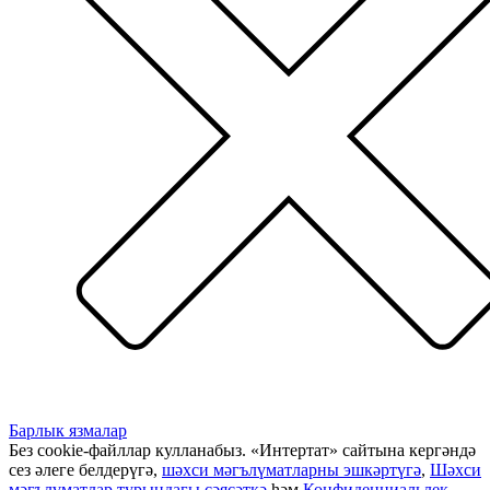
Барлык язмалар
Без cookie-файллар кулланабыз. «Интертат» сайтына кергәндә
сез әлеге белдерүгә,
шәхси мәгълүматларны эшкәртүгә
,
Шәхси
мәгълүматлар турындагы сәясәткә
һәм
Конфиденциальлек