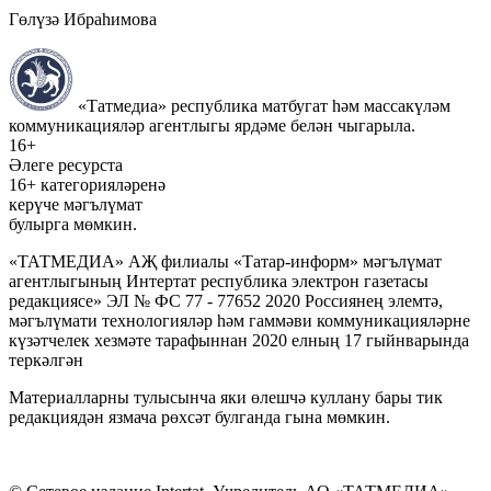
Гөлүзә Ибраһимова
«Татмедиа» республика матбугат һәм массакүләм
коммуникацияләр агентлыгы ярдәме белән чыгарыла.
16+
Әлеге ресурста
16+ категорияләренә
керүче мәгълүмат
булырга мөмкин.
«ТАТМЕДИА» АҖ филиалы «Татар-информ» мәгълүмат
агентлыгының Интертат республика электрон газетасы
редакциясе» ЭЛ № ФС 77 - 77652 2020 Россиянең элемтә,
мәгълүмати технологияләр һәм гаммәви коммуникацияләрне
күзәтчелек хезмәте тарафыннан 2020 елның 17 гыйнварында
теркәлгән
Материалларны тулысынча яки өлешчә куллану бары тик
редакциядән язмача рөхсәт булганда гына мөмкин.