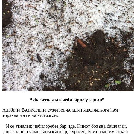
“Ике атналык чебиләрне үтергән”
Альбина Вәлиуллина сүзләренчә, зыян яшелчәләргә һәм
торакларга гына килмәгән.
– Ике атналык чебиләребез бар иде. Кинәт боз ява башлагач,
ышыкланыр урын тапмаганнар, күрәсең. Байтагын имгәткән.