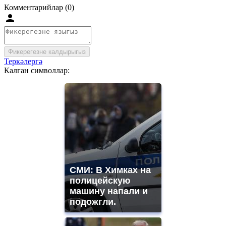
Комментарийлар (0)
Фикерегезне калдырыгыз
Теркәлергә
Калган символлар:
СМИ: В Химках на
полицейскую
машину напали и
подожгли.