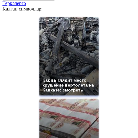
Теркәлергә
Калган символлар:
Как выглядит место
крушение вертолета на
Кавказе: смотреть