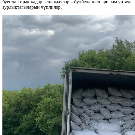
буенча кирәк кадәр генә җыялар – бүлбеләрнең эре һәм уртача
зурлыктагыларын чүплиләр.