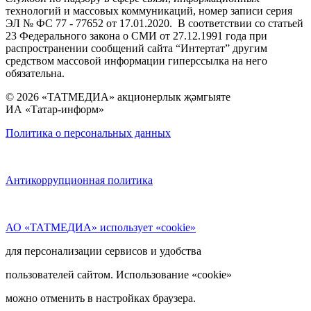
технологий и массовых коммуникаций, номер записи серия
ЭЛ № ФС 77 - 77652 от 17.01.2020. В соответствии со статьей
23 Федерального закона о СМИ от 27.12.1991 года при
распространении сообщений сайта “Интертат” другим
средством массовой информации гиперссылка на него
обязательна.
© 2026 «ТАТМЕДИА» акционерлык җәмгыяте
ИА «Татар-информ»
Политика о персональных данных
Антикоррупционная политика
АО «ТАТМЕДИА» использует «cookie»
для персонализации сервисов и удобства
пользователей сайтом. Использование «cookie»
можно отменить в настройках браузера.