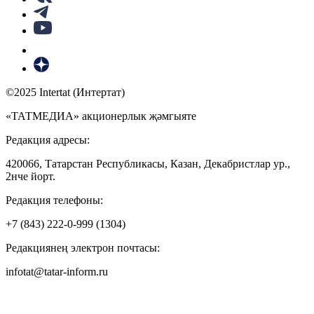
©2025 Intertat (Интертат)
«ТАТМЕДИА» акционерлык җәмгыяте
Редакция адресы:
420066, Татарстан Республикасы, Казан, Декабристлар ур.,
2нче йорт.
Редакция телефоны:
+7 (843) 222-0-999 (1304)
Редакциянең электрон почтасы:
infotat@tatar-inform.ru