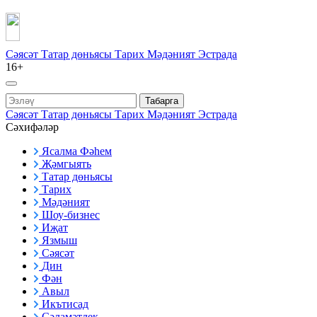
Сәясәт
Татар дөньясы
Тарих
Мәдәният
Эстрада
16+
Табарга
Сәясәт
Татар дөньясы
Тарих
Мәдәният
Эстрада
Сәхифәләр
Ясалма Фәһем
Җәмгыять
Татар дөньясы
Тарих
Мәдәният
Шоу-бизнес
Иҗат
Язмыш
Сәясәт
Дин
Фән
Авыл
Икътисад
Сәламәтлек