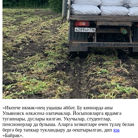
«Икенче икмәк»нең уңышы әйбәт. Бу көннәрдә аны
Ульяновск өлкәсенә озатачаклар. Йосыповларга ярдәмгә
туганнары, дуслары килгән. Укучылар, студентлар,
пенсионерлар да булыша. Аларга хезмәтләре өчен түләү белән
бергә бер тапкыр тукландыру да оештырылган, дип
яза
«Байрак».