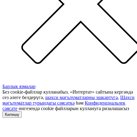
Барлык язмалар
Без cookie-файллар кулланабыз. «Интертат» сайтына кергәндә
сез әлеге белдерүгә,
шәхси мәгълүматларны эшкәртүгә
,
Шәхси
мәгълүматлар турындагы сәясәткә
һәм
Конфиденциальлек
сәясәте
нигезендә cookie файлларын куллануга ризалашасыз
Килешү