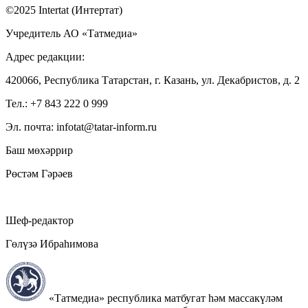
©2025 Intertat (Интертат)
Учредитель АО «Татмедиа»
Адрес редакции:
420066, Республика Татарстан, г. Казань, ул. Декабристов, д. 2
Тел.: +7 843 222 0 999
Эл. почта: infotat@tatar-inform.ru
Баш мөхәррир
Рөстәм Гәрәев
Шеф-редактор
Гөлүзә Ибраһимова
«Татмедиа» республика матбугат һәм массакүләм