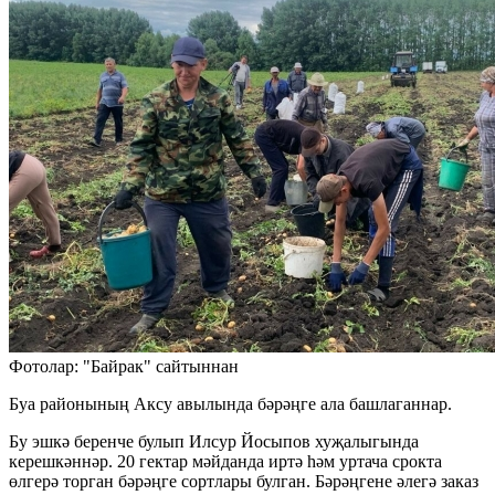
Фотолар: "Байрак" сайтыннан
Буа районының Аксу авылында бәрәңге ала башлаганнар.
Бу эшкә беренче булып Илсур Йосыпов хуҗалыгында
керешкәннәр. 20 гектар мәйданда иртә һәм уртача срокта
өлгерә торган бәрәңге сортлары булган. Бәрәңгене әлегә заказ