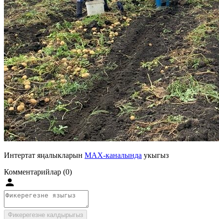
Интертат яңалыкларын
MAX-каналында
укыгыз
Комментарийлар (0)
Фикерегезне калдырыгыз