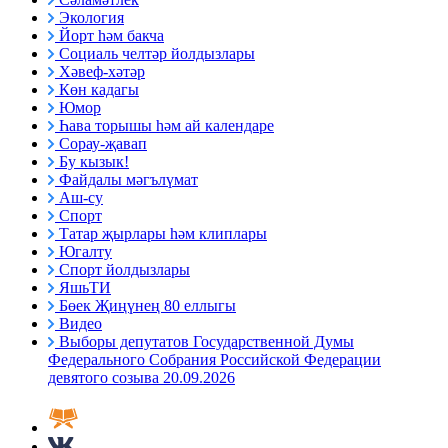
Экология
Йорт һәм бакча
Социаль челтәр йолдызлары
Хәвеф-хәтәр
Көн кадагы
Юмор
Һава торышы һәм ай календаре
Сорау-җавап
Бу кызык!
Файдалы мәгълүмат
Аш-су
Спорт
Татар җырлары һәм клиплары
Югалту
Спорт йолдызлары
ЯшьТИ
Бөек Җиңүнең 80 еллыгы
Видео
Выборы депутатов Государственной Думы
Федерального Собрания Российской Федерации
девятого созыва 20.09.2026