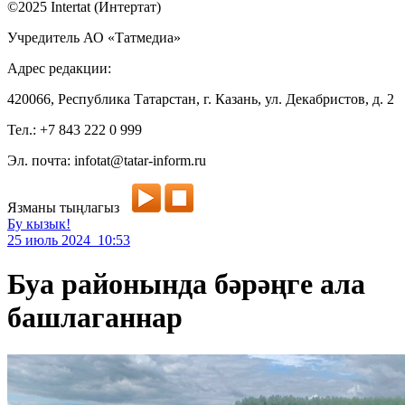
©2025 Intertat (Интертат)
Учредитель АО «Татмедиа»
Адрес редакции:
420066, Республика Татарстан, г. Казань, ул. Декабристов, д. 2
Тел.: +7 843 222 0 999
Эл. почта: infotat@tatar-inform.ru
Язманы тыңлагыз
Бу кызык!
25 июль 2024 10:53
Буа районында бәрәңге ала
башлаганнар