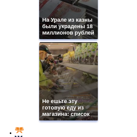
На Урале из казны
были украдены 18
миллионов рублей
Не ешьте эту
готовую еду из
магазина: список