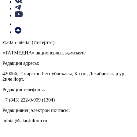
©2025 Intertat (Интертат)
«ТАТМЕДИА» акционерлык җәмгыяте
Редакция адресы:
420066, Татарстан Республикасы, Казан, Декабристлар ур.,
2нче йорт.
Редакция телефоны:
+7 (843) 222-0-999 (1304)
Редакциянең электрон почтасы:
infotat@tatar-inform.ru