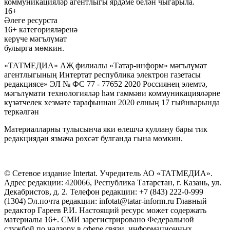
коммуникацияләр агентлыгы ярдәме белән чыгарыла.
16+
Әлеге ресурста
16+ категорияләренә
керүче мәгълүмат
булырга мөмкин.
«ТАТМЕДИА» АҖ филиалы «Татар-информ» мәгълүмат
агентлыгының Интертат республика электрон газетасы
редакциясе» ЭЛ № ФС 77 - 77652 2020 Россиянең элемтә,
мәгълүмати технологияләр һәм гаммәви коммуникацияләрне
күзәтчелек хезмәте тарафыннан 2020 елның 17 гыйнварында
теркәлгән
Материалларны тулысынча яки өлешчә куллану бары тик
редакциядән язмача рөхсәт булганда гына мөмкин.
© Сетевое издание Intertat. Учредитель АО «ТАТМЕДИА».
Адрес редакции: 420066, Республика Татарстан, г. Казань, ул.
Декабристов, д. 2. Телефон редакции: +7 (843) 222-0-999
(1304) Эл.почта редакции: infotat@tatar-inform.ru Главный
редактор Гареев Р.И. Настоящий ресурс может содержать
материалы 16+. СМИ зарегистрировано Федеральной
службой по надзору в сфере связи, информационных