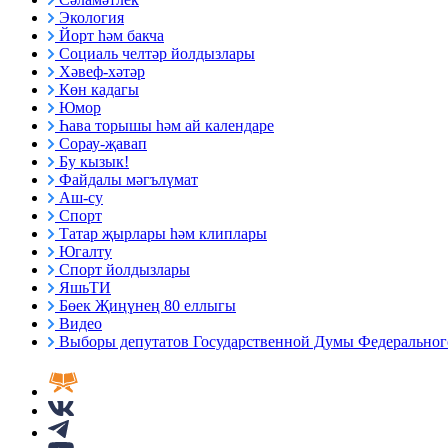
Экология
Йорт һәм бакча
Социаль челтәр йолдызлары
Хәвеф-хәтәр
Көн кадагы
Юмор
Һава торышы һәм ай календаре
Сорау-җавап
Бу кызык!
Файдалы мәгълүмат
Аш-су
Спорт
Татар җырлары һәм клиплары
Югалту
Спорт йолдызлары
ЯшьТИ
Бөек Җиңүнең 80 еллыгы
Видео
Выборы депутатов Государственной Думы Федерального