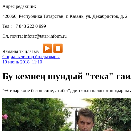
Адрес редакции:
420066, Республика Татарстан, г. Казань, ул. Декабристов, д. 2
Тел.: +7 843 222 0 999
Эл. почта: infotat@tatar-inform.ru
Язманы тыңлагыз
Социаль челтәр йолдызлары
19 июнь 2018 11:10
Бу кемнең шундый "текә" гаи
"Әтиләр көне белән сине, әтибез", дип язып калдырган җырчы 