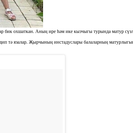
ар бик охшаткан. Аның ире һәм ике кызчыгы турында матур сүз
дип тә язалар. Җырчының инстадуслары балаларның матурлыгын