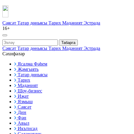
Сәясәт
Татар дөньясы
Тарих
Мәдәният
Эстрада
16+
Табарга
Сәясәт
Татар дөньясы
Тарих
Мәдәният
Эстрада
Сәхифәләр
Ясалма Фәһем
Җәмгыять
Татар дөньясы
Тарих
Мәдәният
Шоу-бизнес
Иҗат
Язмыш
Сәясәт
Дин
Фән
Авыл
Икътисад
Сәламәтлек