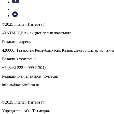
©2025 Intertat (Интертат)
«ТАТМЕДИА» акционерлык җәмгыяте
Редакция адресы:
420066, Татарстан Республикасы, Казан, Декабристлар ур., 2нче
Редакция телефоны:
+7 (843) 222-0-999 (1304)
Редакциянең электрон почтасы:
infotat@tatar-inform.ru
©2025 Intertat (Интертат)
Учредитель АО «Татмедиа»