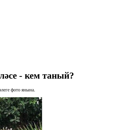
ләсе - кем таный?
әлеге фото янына.