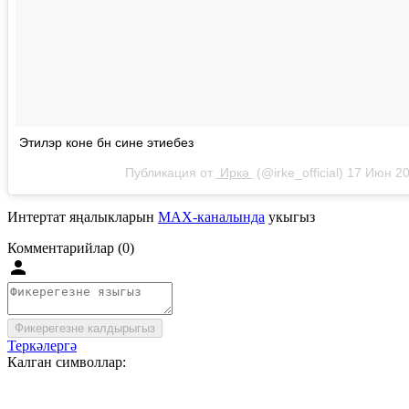
Этилэр коне бн сине этиебез
Публикация от
Иркә
(@irke_official)
17 Июн 20
Интертат яңалыкларын
MAX-каналында
укыгыз
Комментарийлар (0)
Фикерегезне калдырыгыз
Теркәлергә
Калган символлар: