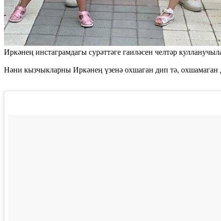
Иркәнең инстаграмдагы сурәттәге гаиләсен челтәр кулланучыл
Нәни кызчыкларны Иркәнең үзенә охшаган дип тә, охшамаган 