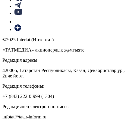
©2025 Intertat (Интертат)
«ТАТМЕДИА» акционерлык җәмгыяте
Редакция адресы:
420066, Татарстан Республикасы, Казан, Декабристлар ур.,
2нче йорт.
Редакция телефоны:
+7 (843) 222-0-999 (1304)
Редакциянең электрон почтасы:
infotat@tatar-inform.ru