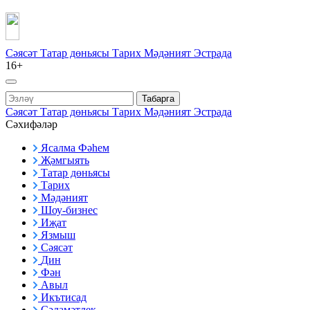
Сәясәт
Татар дөньясы
Тарих
Мәдәният
Эстрада
16+
Табарга
Сәясәт
Татар дөньясы
Тарих
Мәдәният
Эстрада
Сәхифәләр
Ясалма Фәһем
Җәмгыять
Татар дөньясы
Тарих
Мәдәният
Шоу-бизнес
Иҗат
Язмыш
Сәясәт
Дин
Фән
Авыл
Икътисад
Сәламәтлек