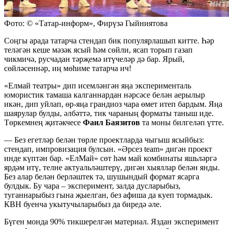
Фото: © «Татар-информ», Фирүзә Гыйниятова
Соңгы арада татарча стендап бик популярлашып китте. Һәр
теләгән кеше мәзәк ясый һәм сөйли, ясап торып газап
чикмичә, русчадан тәрҗемә итүчеләр дә бар. Ярый,
сөйләсеннәр, иң мөһиме татарча ич!
«Елмай театры» дип исемләнгән яңа эксперименталь
юмористик тамаша калганнардан нәрсәсе белән аерылыр
икән, дип уйлап, өр-яңа грандиоз чара өмет итеп бардым. Яңа
шаярулар булды, әлбәттә, тик чараның форматы таныш иде.
Төркемнең җитәкчесе
Фаил Баязитов
та моны билгеләп үтте.
— Без егетләр белән төрле проектларда чыгыш ясыйбыз:
стендап, импровизация булсын. «Әрсез team» дигән проект
инде күптән бар. «ЕлМай» сөт һәм май комбинаты яшьләргә
ярдәм итү, телне актуальләштерү, дигән хыяллар белән янды.
Без алар белән берләштек тә, шушындый формат ясарга
булдык. Бу чара – эксперимент, залда дусларыбыз,
туганнарыбыз гына җыелган, без афиша да куеп тормадык.
КВН буенча укытучыларыбыз да биредә әле.
Бүген монда 90% тикшерелгән материал. Яздан эксперимент