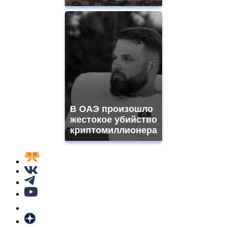
В ОАЭ произошло
жестокое убийство
криптомиллионера