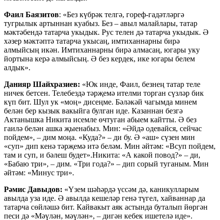
Фаил Баязитов
: «Без күбрәк телгә, гореф-гадәтләргә
тугрылык артыннан куабыз. Без – авыл малайлары, татар
мәктәбендә татарча укыдык. Рус телен дә татарча укыдык. Ә
хәзер мәктәптә татарча укысаң, имтиханнарны бирә
алмыйсың икән. Имтиханнарны бирә алмасаң, югары уку
йортына керә алмыйсың. Ә без кердек, ике югары белем
алдык».
Данияр Шайхразиев:
«Юк инде, Фаил, безнең татар теле
ничек бетсен. Телебездә тәрҗемә ителми торган сүзләр бик
күп бит. Шул ук «моң» дисеңме. Бәләкәй чагымда минем
белән бер кызык вакыйга булган иде. Казаннан безгә
Актанышка Никита исемле өчтуган абыем кайтты. Ә без
гаилә белән ашка җыенабыз. Мин: «Әйдә одевайся, сейчас
пойдем», – дим моңа. «Куда?» – ди бу. Ә «аш» сүзен мин
«суп» дип кенә тәрҗемә итә беләм. Мин әйтәм: «Всуп пойдем,
там и суп, и бәлеш будет».Никита: «А какой повод?» – ди,
«Бабаю три», – дим. «Три года?» – дип сорый туганым. Мин
әйтәм: «Минус три».
Рәмис Давыдов:
«Үзем шәһәрдә үссәм дә, каникулларым
авылда уза иде. Ә авылда кешеләр генә түгел, хайваннар да
татарча сөйләшә бит. Кайвакыт аяк астында буталып йөргән
песи дә «Мәүлән, мәүлән», – дигән кебек ишетелә иде».