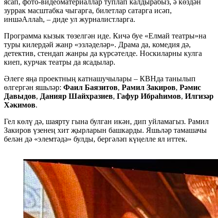
ясап, фото-видеоматериаллар туплап калдырабыз, ә көздән
зуррак масштабка чыгарга, билетлар сатарга исәп,
иншәАллаһ, – диде ул журналистларга.
Программа кызык төзелгән иде. Кичә буе «Елмай театры»на
туры килердәй жанр «эзләделәр». Драма да, комедия дә,
детектив, стендап жанры да күрсәтелде. Носкиларны кулга
киеп, курчак театры да ясадылар.
Әлеге яңа проектның катнашучылары – КВНда танылып
өлгергән яшьләр:
Фаил Баязитов
,
Рамил Закиров
,
Рәмис
Давыдов
,
Данияр Шайхразиев
,
Гафур Ибраһимов
,
Илгизәр
Хәкимов
.
Гел көлү дә, шаярту гына булган икән, дип уйламагыз. Рамил
Закиров үзенең хит җырларын башкарды. Яшьләр тамашачы
белән дә «элемтәдә» булды, бергәләп күңелле ял иттек.