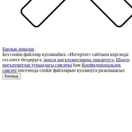
Барлык язмалар
Без cookie-файллар кулланабыз. «Интертат» сайтына кергәндә
сез әлеге белдерүгә,
шәхси мәгълүматларны эшкәртүгә
,
Шәхси
мәгълүматлар турындагы сәясәткә
һәм
Конфиденциальлек
сәясәте
нигезендә cookie файлларын куллануга ризалашасыз
Килешү