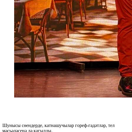
Шунысы сөендерде, катнашучылар гореф-гадәтләр, тел
мәсьәләсенә дә кагылды.