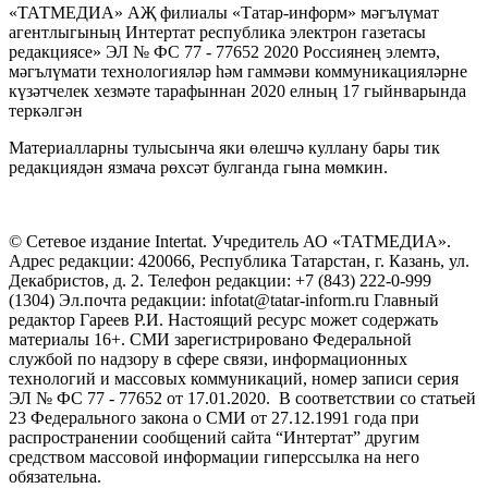
«ТАТМЕДИА» АҖ филиалы «Татар-информ» мәгълүмат
агентлыгының Интертат республика электрон газетасы
редакциясе» ЭЛ № ФС 77 - 77652 2020 Россиянең элемтә,
мәгълүмати технологияләр һәм гаммәви коммуникацияләрне
күзәтчелек хезмәте тарафыннан 2020 елның 17 гыйнварында
теркәлгән
Материалларны тулысынча яки өлешчә куллану бары тик
редакциядән язмача рөхсәт булганда гына мөмкин.
© Сетевое издание Intertat. Учредитель АО «ТАТМЕДИА».
Адрес редакции: 420066, Республика Татарстан, г. Казань, ул.
Декабристов, д. 2. Телефон редакции: +7 (843) 222-0-999
(1304) Эл.почта редакции: infotat@tatar-inform.ru Главный
редактор Гареев Р.И. Настоящий ресурс может содержать
материалы 16+. СМИ зарегистрировано Федеральной
службой по надзору в сфере связи, информационных
технологий и массовых коммуникаций, номер записи серия
ЭЛ № ФС 77 - 77652 от 17.01.2020. В соответствии со статьей
23 Федерального закона о СМИ от 27.12.1991 года при
распространении сообщений сайта “Интертат” другим
средством массовой информации гиперссылка на него
обязательна.