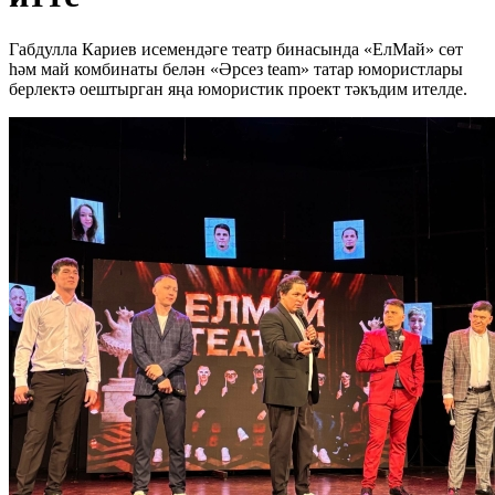
Габдулла Кариев исемендәге театр бинасында «ЕлМай» сөт
һәм май комбинаты белән «Әрсез team» татар юмористлары
берлектә оештырган яңа юмористик проект тәкъдим ителде.