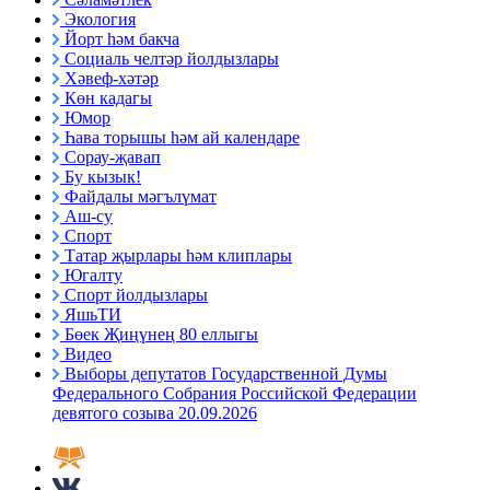
Экология
Йорт һәм бакча
Социаль челтәр йолдызлары
Хәвеф-хәтәр
Көн кадагы
Юмор
Һава торышы һәм ай календаре
Сорау-җавап
Бу кызык!
Файдалы мәгълүмат
Аш-су
Спорт
Татар җырлары һәм клиплары
Югалту
Спорт йолдызлары
ЯшьТИ
Бөек Җиңүнең 80 еллыгы
Видео
Выборы депутатов Государственной Думы
Федерального Собрания Российской Федерации
девятого созыва 20.09.2026