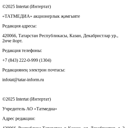
©2025 Intertat (Интертат)
«ТАТМЕДИА» акционерлык җәмгыяте
Редакция адресы:
420066, Татарстан Республикасы, Казан, Декабристлар ур.,
2нче йорт.
Редакция телефоны:
+7 (843) 222-0-999 (1304)
Редакциянең электрон почтасы:
infotat@tatar-inform.ru
©2025 Intertat (Интертат)
Учредитель АО «Татмедиа»
Адрес редакции: