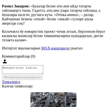
Рамил Закиров:
«Балалар белән әти-әни өйдә татарча
сөйләшергә тиеш. Гадәттә, әти-әни үзара татарча сөйләшә, ә
балалары килгәч, русчага күчә. «Әтика-әника», – диләр.
Кайчаннан безнең «әткәй» белән «әнкәй» сүзләре шуңа
әверелде соң?
Киләчәктә бу юмористик проект чәчәк атсын, берсеннән-берсе
кызыклы мәзәкләр белән тамашачыларны куандырсын, дигән
теләктә калам».
Интертат яңалыкларын
MAX-каналында
укыгыз
Комментарийлар (0)
Фикерегезне калдырыгыз
Теркәлергә
Калган символлар: