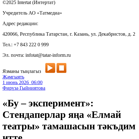
©2025 Intertat (Интертат)
Учредитель АО «Татмедиа»
Адрес редакции:
420066, Республика Татарстан, г. Казань, ул. Декабристов, д. 2
Тел.: +7 843 222 0 999
Эл. почта: infotat@tatar-inform.ru
Язманы тыңлагыз
Җәмгыять
1 июнь 2026 06:00
Фирүзә Гыйниятова
«Бу – эксперимент»:
Стендаперлар яңа «Елмай
театры» тамашасын тәкъдим
итте