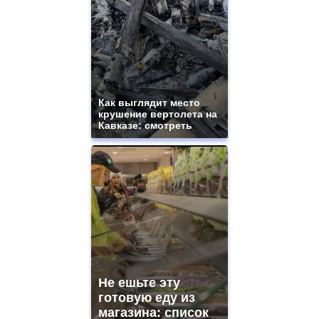
Как выглядит место
крушение вертолета на
Кавказе: смотреть
Не ешьте эту
готовую еду из
магазина: список