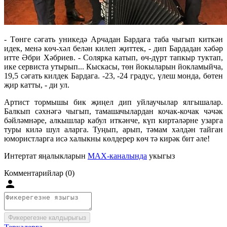
- Төнге сәгать уникедә Арчадан Бардага таба чыгып киткән
идек, менә көч-хәл белән килеп җиттек, - дип Бардадан хәбәр
итте Әбри Хәбриев. - Солярка катып, өч-дүрт тапкыр туктап,
ике сервиста утырып... Кыскасы, төн йокыларын йокламыйча,
19,5 сәгать килдек Бардага. -23, -24 градус, үлеш монда, бөтен
җир катты, - ди ул.
Артист тормышы бик җиңел дип уйлаучылар ялгышалар.
Балкып сәхнәгә чыгып, тамашачылардан кочак-кочак чәчәк
бәйләмнәре, алкышлар кабул иткәнче, күп киртәләрне узарга
туры килә шул аларга. Туңып, арып, тәмам хәлдән тайган
юмористларга исә халыкны көлдерер көч тә кирәк бит әле!
Интертат яңалыкларын
MAX-каналында
укыгыз
Комментарийлар (0)
Фикерегезне калдырыгыз