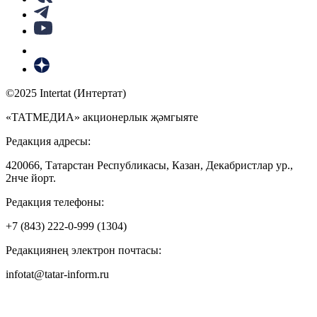
©2025 Intertat (Интертат)
«ТАТМЕДИА» акционерлык җәмгыяте
Редакция адресы:
420066, Татарстан Республикасы, Казан, Декабристлар ур.,
2нче йорт.
Редакция телефоны:
+7 (843) 222-0-999 (1304)
Редакциянең электрон почтасы:
infotat@tatar-inform.ru