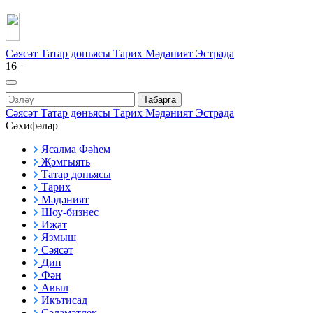
Сәясәт
Татар дөньясы
Тарих
Мәдәният
Эстрада
16+
Табарга
Сәясәт
Татар дөньясы
Тарих
Мәдәният
Эстрада
Сәхифәләр
Ясалма Фәһем
Җәмгыять
Татар дөньясы
Тарих
Мәдәният
Шоу-бизнес
Иҗат
Язмыш
Сәясәт
Дин
Фән
Авыл
Икътисад
Сәламәтлек