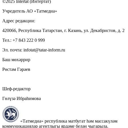
©2025 Intertat (Интертат)
Учредитель АО «Татмедиа»
Адрес редакции:
420066, Республика Татарстан, г. Казань, ул. Декабристов, д. 2
Тел.: +7 843 222 0 999
Эл. почта: infotat@tatar-inform.ru
Баш мөхәррир
Рөстәм Гәрәев
Шеф-редактор
Гөлүзә Ибраһимова
«Татмедиа» республика матбугат һәм массакүләм
коммуникацияләр агентлыгы ярдәме белән чыгарыла.