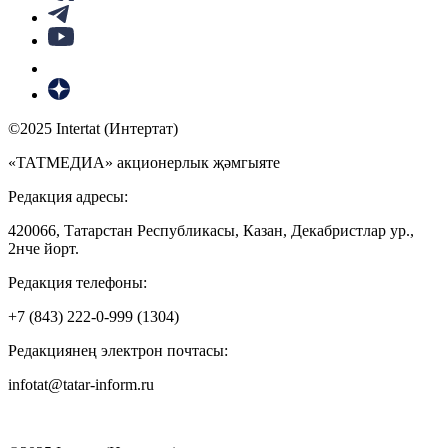
©2025 Intertat (Интертат)
«ТАТМЕДИА» акционерлык җәмгыяте
Редакция адресы:
420066, Татарстан Республикасы, Казан, Декабристлар ур.,
2нче йорт.
Редакция телефоны:
+7 (843) 222-0-999 (1304)
Редакциянең электрон почтасы:
infotat@tatar-inform.ru