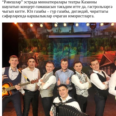
“Рәвешләр” эстрада миниатюралары театры Казанны
шаулатып концерт-тамашасын тәкъдим итте дә, гастрольләргә
чыгып китте. Юл газабы – гүр газабы, дигәндәй, чираттагы
сәфәрләрендә каршылыклар очраган юмористларга.