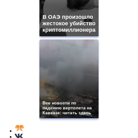
В ОАЭ произошло
жестокое убийство
криптомиллионера
Все новости по
падению вертолета на
Кавказе: читать здесь