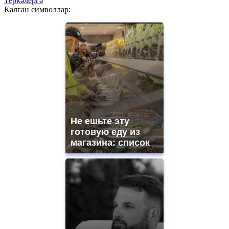
Теркәлергә
Калган символлар:
Не ешьте эту
готовую еду из
магазина: список