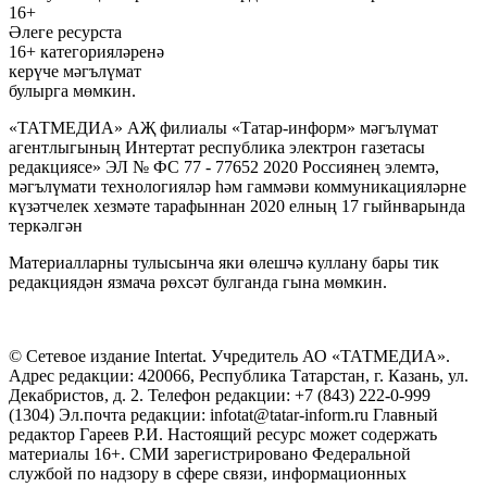
16+
Әлеге ресурста
16+ категорияләренә
керүче мәгълүмат
булырга мөмкин.
«ТАТМЕДИА» АҖ филиалы «Татар-информ» мәгълүмат
агентлыгының Интертат республика электрон газетасы
редакциясе» ЭЛ № ФС 77 - 77652 2020 Россиянең элемтә,
мәгълүмати технологияләр һәм гаммәви коммуникацияләрне
күзәтчелек хезмәте тарафыннан 2020 елның 17 гыйнварында
теркәлгән
Материалларны тулысынча яки өлешчә куллану бары тик
редакциядән язмача рөхсәт булганда гына мөмкин.
© Сетевое издание Intertat. Учредитель АО «ТАТМЕДИА».
Адрес редакции: 420066, Республика Татарстан, г. Казань, ул.
Декабристов, д. 2. Телефон редакции: +7 (843) 222-0-999
(1304) Эл.почта редакции: infotat@tatar-inform.ru Главный
редактор Гареев Р.И. Настоящий ресурс может содержать
материалы 16+. СМИ зарегистрировано Федеральной
службой по надзору в сфере связи, информационных