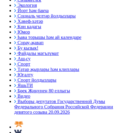
Экология
Йорт һәм бакча
Социаль челтәр йолдызлары
Хәвеф-хәтәр
Көн кадагы
Юмор
Һава торышы һәм ай календаре
Сорау-җавап
Бу кызык!
Файдалы мәгълүмат
Аш-су
Спорт
Татар җырлары һәм клиплары
Югалту
Спорт йолдызлары
ЯшьТИ
Бөек Җиңүнең 80 еллыгы
Видео
Выборы депутатов Государственной Думы
Федерального Собрания Российской Федерации
девятого созыва 20.09.2026