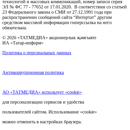
технологий и массовых коммуникаций, номер записи серия
ЭЛ № ФС 77 - 77652 от 17.01.2020. В соответствии со статьей
23 Федерального закона о СМИ от 27.12.1991 года при
распространении сообщений сайта “Интертат” другим
средством массовой информации гиперссылка на него
обязательна.
© 2026 «ТАТМЕДИА» акционерлык җәмгыяте
ИА «Татар-информ»
Политика о персональных данных
Антикоррупционная политика
АО «ТАТМЕДИА» использует «cookie»
для персонализации сервисов и удобства
пользователей сайтом. Использование «cookie»
можно отменить в настройках браузера.