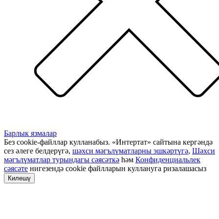
Барлык язмалар
Без cookie-файллар кулланабыз. «Интертат» сайтына кергәндә
сез әлеге белдерүгә,
шәхси мәгълүматларны эшкәртүгә
,
Шәхси
мәгълүматлар турындагы сәясәткә
һәм
Конфиденциальлек
сәясәте
нигезендә cookie файлларын куллануга ризалашасыз
Килешү