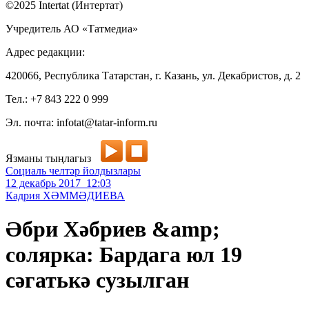
©2025 Intertat (Интертат)
Учредитель АО «Татмедиа»
Адрес редакции:
420066, Республика Татарстан, г. Казань, ул. Декабристов, д. 2
Тел.: +7 843 222 0 999
Эл. почта: infotat@tatar-inform.ru
Язманы тыңлагыз
Социаль челтәр йолдызлары
12 декабрь 2017 12:03
Кадрия ХӘММӘДИЕВА
Әбри Хәбриев &amp;
солярка: Бардага юл 19
сәгатькә сузылган