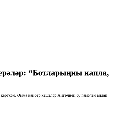
ерәләр: “Ботларыңны капла,
керткән. Әмма кайбер кешеләр Айгөлнең бу гамәлен аңлап