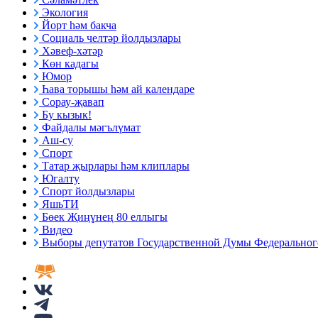
Экология
Йорт һәм бакча
Социаль челтәр йолдызлары
Хәвеф-хәтәр
Көн кадагы
Юмор
Һава торышы һәм ай календаре
Сорау-җавап
Бу кызык!
Файдалы мәгълүмат
Аш-су
Спорт
Татар җырлары һәм клиплары
Югалту
Спорт йолдызлары
ЯшьТИ
Бөек Җиңүнең 80 еллыгы
Видео
Выборы депутатов Государственной Думы Федерального