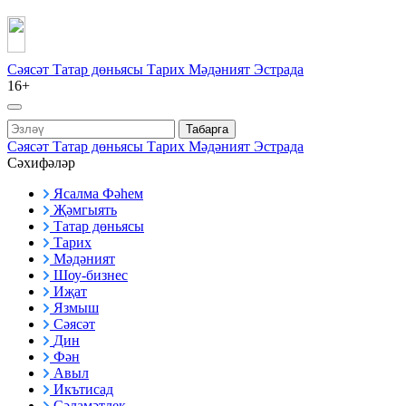
Сәясәт
Татар дөньясы
Тарих
Мәдәният
Эстрада
16+
Табарга
Сәясәт
Татар дөньясы
Тарих
Мәдәният
Эстрада
Сәхифәләр
Ясалма Фәһем
Җәмгыять
Татар дөньясы
Тарих
Мәдәният
Шоу-бизнес
Иҗат
Язмыш
Сәясәт
Дин
Фән
Авыл
Икътисад
Сәламәтлек