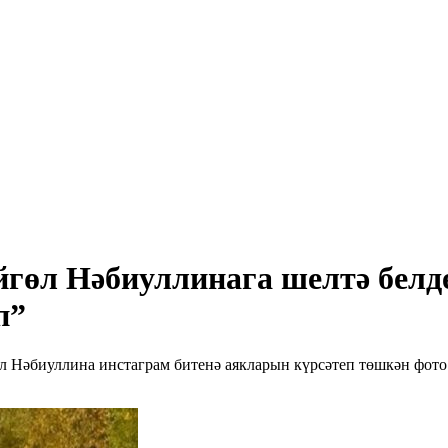
йгөл Нәбиуллинага шелтә белд
п”
Нәбиуллина инстаграм битенә аякларын күрсәтеп төшкән фото 