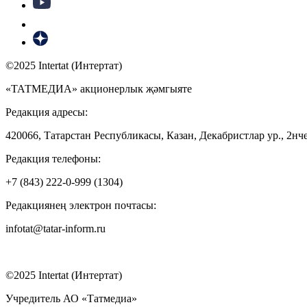
©2025 Intertat (Интертат)
«ТАТМЕДИА» акционерлык җәмгыяте
Редакция адресы:
420066, Татарстан Республикасы, Казан, Декабристлар ур., 2нче
Редакция телефоны:
+7 (843) 222-0-999 (1304)
Редакциянең электрон почтасы:
infotat@tatar-inform.ru
©2025 Intertat (Интертат)
Учредитель АО «Татмедиа»