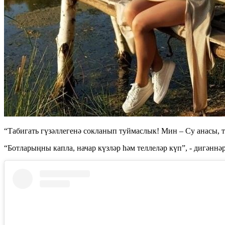
“Табигать гүзәллегенә сокланып туймаслык! Мин – Су анасы, т
“Ботларыңны капла, начар күзләр һәм теллеләр күп”, - дигәннәр