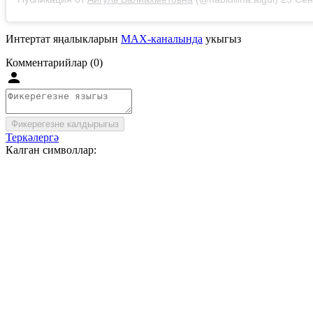
Интертат яңалыкларын
MAX-каналында
укыгыз
Комментарийлар (0)
Фикерегезне калдырыгыз
Теркәлергә
Калган символлар: