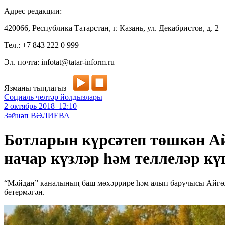
Адрес редакции:
420066, Республика Татарстан, г. Казань, ул. Декабристов, д. 2
Тел.: +7 843 222 0 999
Эл. почта: infotat@tatar-inform.ru
Язманы тыңлагыз
Социаль челтәр йолдызлары
2 октябрь 2018 12:10
Зәйнәп ВӘЛИЕВА
Ботларын күрсәтеп төшкән А
начар күзләр һәм теллеләр кү
“Мәйдан” каналының баш мөхәррире һәм алып баручысы Айгөл 
бетермәгән.