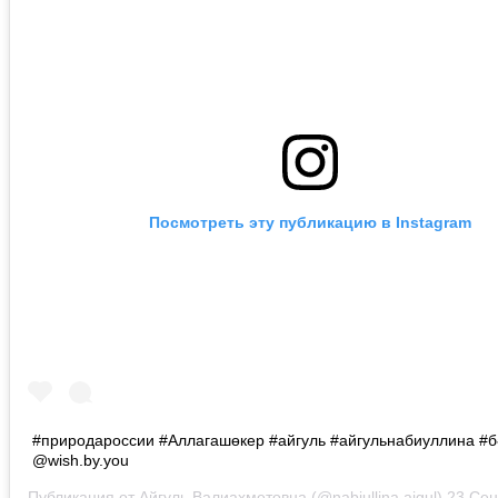
Посмотреть эту публикацию в Instagram
#природароссии #Аллагашөкер #айгуль #айгульнабиуллина #б
@wish.by.you
Публикация от
Айгуль Валиахметовна
(@nabiullina.aigul)
23 Сен 2