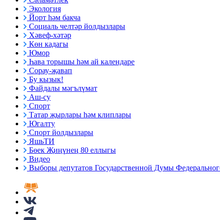
Экология
Йорт һәм бакча
Социаль челтәр йолдызлары
Хәвеф-хәтәр
Көн кадагы
Юмор
Һава торышы һәм ай календаре
Сорау-җавап
Бу кызык!
Файдалы мәгълүмат
Аш-су
Спорт
Татар җырлары һәм клиплары
Югалту
Спорт йолдызлары
ЯшьТИ
Бөек Җиңүнең 80 еллыгы
Видео
Выборы депутатов Государственной Думы Федерального