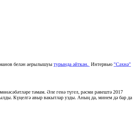
ахманов белән аерылышуы
турында әйткән.
Интервью
"Сәхнә"
өнәсәбәтләре тәмам. Әле генә түгел, рәсми рәвештә 2017
ылды. Күңелгә авыр вакытлар узды. Аның да, минем дә бар да