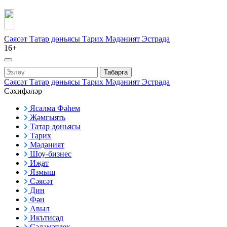
Сәясәт
Татар дөньясы
Тарих
Мәдәният
Эстрада
16+
Табарга
Сәясәт
Татар дөньясы
Тарих
Мәдәният
Эстрада
Сәхифәләр
Ясалма Фәһем
Җәмгыять
Татар дөньясы
Тарих
Мәдәният
Шоу-бизнес
Иҗат
Язмыш
Сәясәт
Дин
Фән
Авыл
Икътисад
Сәламәтлек