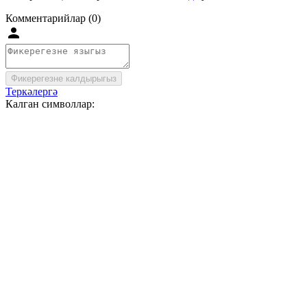
Комментарийлар (0)
Фикерегезне калдырыгыз
Теркәлергә
Калган символлар: