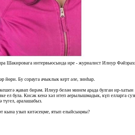
вира Шакировага интервьюсында ире - журналист Илнур Фәйзр
р йөри. Бу сорауга ачыклык керт әле, зинһар.
ешегә җавап бирәм. Илнур белән минем арада булган ир-хатын м
е ел була. Кисәк кенә хәл итеп аерылышмадык, күп елларга суз
ә түгел, аралашабыз.
рт кына узып китәсеңме, ятып елыйсыңмы?