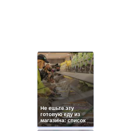
Не ешьте эту
готовую еду из
магазина: список