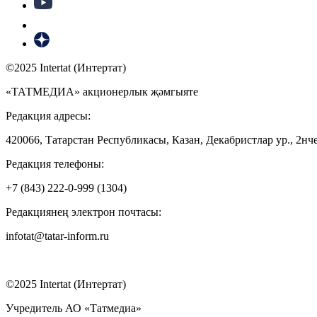
©2025 Intertat (Интертат)
«ТАТМЕДИА» акционерлык җәмгыяте
Редакция адресы:
420066, Татарстан Республикасы, Казан, Декабристлар ур., 2нче
Редакция телефоны:
+7 (843) 222-0-999 (1304)
Редакциянең электрон почтасы:
infotat@tatar-inform.ru
©2025 Intertat (Интертат)
Учредитель АО «Татмедиа»