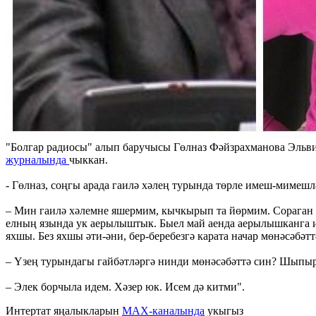
"Болгар радиосы" алып баручысы Гөлназ Фәйзрахманова Эль
журналында
чыккан.
- Гөлназ, соңгы арада гаилә хәлең турында төрле имеш-мимешлә
– Мин гаилә хәлемне яшермим, кычкырып та йөрмим. Сораган к
елның язында ук аерылыштык. Быел май аенда аерылышканга ик
яхшы. Без яхшы әти-әни, бер-беребезгә карата начар мөнәсәбәтт
– Үзең турындагы гайбәтләргә нинди мөнәсәбәттә син? Шыпы
– Элек борчыла идем. Хәзер юк. Исем дә китми".
Интертат яңалыкларын
MAX-каналында
укыгыз