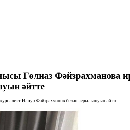
чысы Гөлназ Фәйзрахманова ир
шуын әйтте
- журналист Илнур Фәйзрахманов белән аерылышуын әйтте