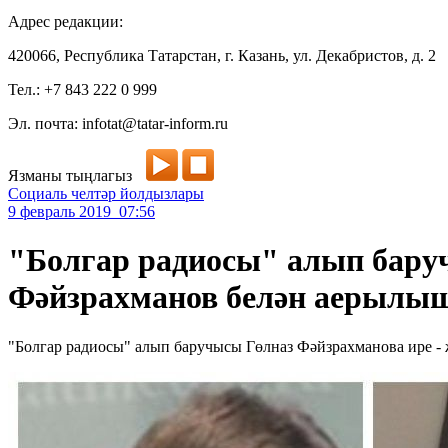
Адрес редакции:
420066, Республика Татарстан, г. Казань, ул. Декабристов, д. 2
Тел.: +7 843 222 0 999
Эл. почта: infotat@tatar-inform.ru
Язманы тыңлагыз
Социаль челтәр йолдызлары
9 февраль 2019 07:56
"Болгар радиосы" алып бару
Фәйзрахманов белән аерылы
"Болгар радиосы" алып баручысы Гөлназ Фәйзрахманова ире 