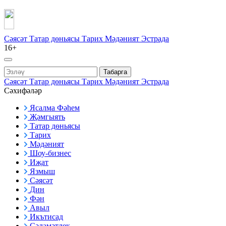
Сәясәт
Татар дөньясы
Тарих
Мәдәният
Эстрада
16+
Табарга
Сәясәт
Татар дөньясы
Тарих
Мәдәният
Эстрада
Сәхифәләр
Ясалма Фәһем
Җәмгыять
Татар дөньясы
Тарих
Мәдәният
Шоу-бизнес
Иҗат
Язмыш
Сәясәт
Дин
Фән
Авыл
Икътисад
Сәламәтлек