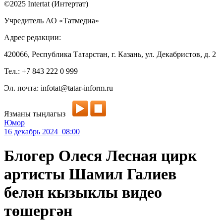
©2025 Intertat (Интертат)
Учредитель АО «Татмедиа»
Адрес редакции:
420066, Республика Татарстан, г. Казань, ул. Декабристов, д. 2
Тел.: +7 843 222 0 999
Эл. почта: infotat@tatar-inform.ru
Язманы тыңлагыз
Юмор
16 декабрь 2024 08:00
Блогер Олеся Лесная цирк
артисты Шамил Галиев
белән кызыклы видео
төшергән