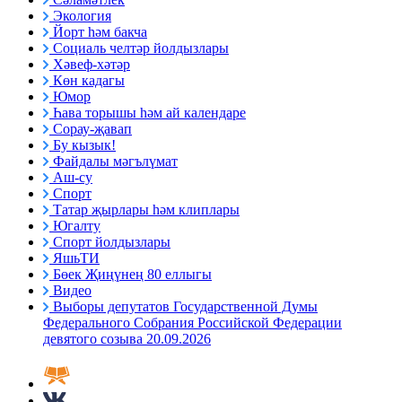
Экология
Йорт һәм бакча
Социаль челтәр йолдызлары
Хәвеф-хәтәр
Көн кадагы
Юмор
Һава торышы һәм ай календаре
Сорау-җавап
Бу кызык!
Файдалы мәгълүмат
Аш-су
Спорт
Татар җырлары һәм клиплары
Югалту
Спорт йолдызлары
ЯшьТИ
Бөек Җиңүнең 80 еллыгы
Видео
Выборы депутатов Государственной Думы
Федерального Собрания Российской Федерации
девятого созыва 20.09.2026