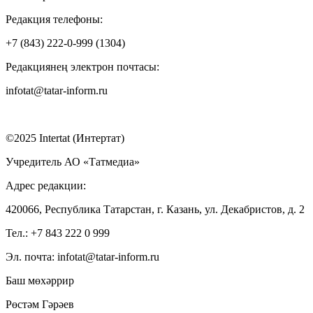
Редакция телефоны:
+7 (843) 222-0-999 (1304)
Редакциянең электрон почтасы:
infotat@tatar-inform.ru
©2025 Intertat (Интертат)
Учредитель АО «Татмедиа»
Адрес редакции:
420066, Республика Татарстан, г. Казань, ул. Декабристов, д. 2
Тел.: +7 843 222 0 999
Эл. почта: infotat@tatar-inform.ru
Баш мөхәррир
Рөстәм Гәрәев