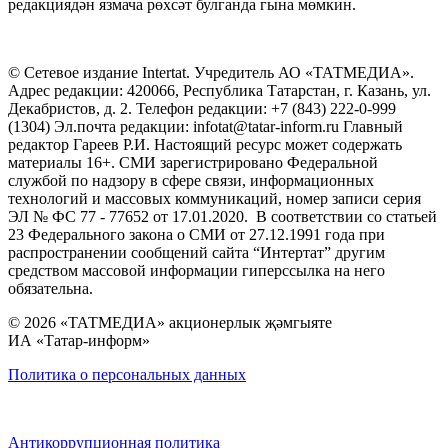
редакциядән язмача рөхсәт булганда гына мөмкин.
© Сетевое издание Intertat. Учредитель АО «ТАТМЕДИА».
Адрес редакции: 420066, Республика Татарстан, г. Казань, ул.
Декабристов, д. 2. Телефон редакции: +7 (843) 222-0-999
(1304) Эл.почта редакции: infotat@tatar-inform.ru Главный
редактор Гареев Р.И. Настоящий ресурс может содержать
материалы 16+. СМИ зарегистрировано Федеральной
службой по надзору в сфере связи, информационных
технологий и массовых коммуникаций, номер записи серия
ЭЛ № ФС 77 - 77652 от 17.01.2020. В соответствии со статьей
23 Федерального закона о СМИ от 27.12.1991 года при
распространении сообщений сайта “Интертат” другим
средством массовой информации гиперссылка на него
обязательна.
© 2026 «ТАТМЕДИА» акционерлык җәмгыяте
ИА «Татар-информ»
Политика о персональных данных
Антикоррупционная политика