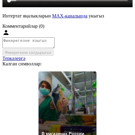
Интертат яңалыкларын
MAX-каналында
укыгыз
Комментарийлар (0)
Фикерегезне калдырыгыз
Теркәлергә
Калган символлар:
В магазинах России