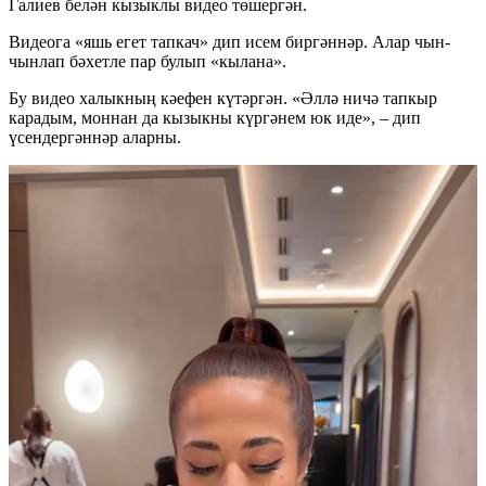
Галиев белән кызыклы видео төшергән.
Видеога «яшь егет тапкач» дип исем биргәннәр. Алар чын-
чынлап бәхетле пар булып «кылана».
Бу видео халыкның кәефен күтәргән. «Әллә ничә тапкыр
карадым, моннан да кызыкны күргәнем юк иде», – дип
үсендергәннәр аларны.