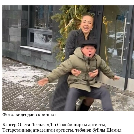
Фото: видеодан скриншот
Блогер Олеся Лесная «Дю Солей» циркы артисты,
Татарстанның атказанган артисты, тәбәнәк буйлы Шамил