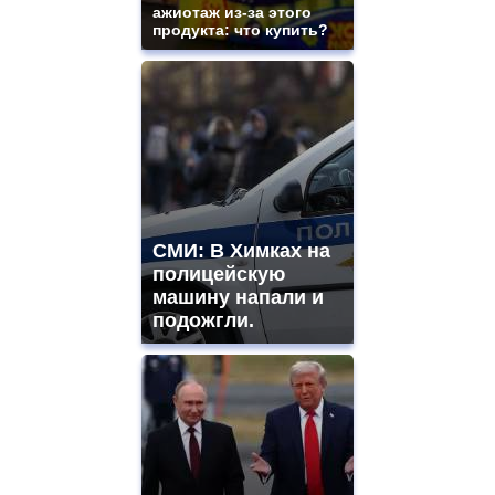
ажиотаж из-за этого
продукта: что купить?
СМИ: В Химках на
полицейскую
машину напали и
подожгли.