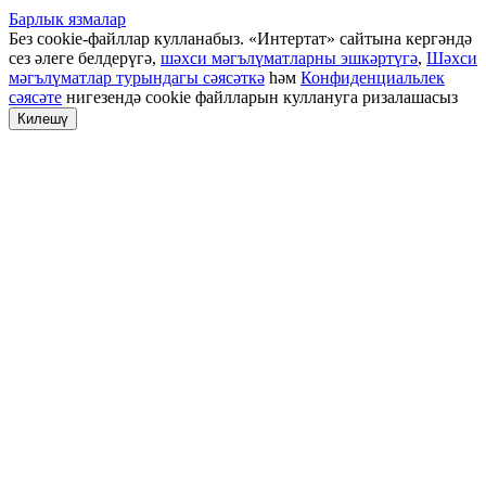
Барлык язмалар
Без cookie-файллар кулланабыз. «Интертат» сайтына кергәндә
сез әлеге белдерүгә,
шәхси мәгълүматларны эшкәртүгә
,
Шәхси
мәгълүматлар турындагы сәясәткә
һәм
Конфиденциальлек
сәясәте
нигезендә cookie файлларын куллануга ризалашасыз
Килешү