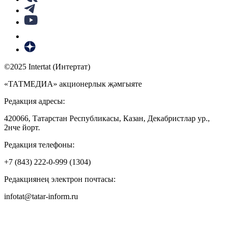
©2025 Intertat (Интертат)
«ТАТМЕДИА» акционерлык җәмгыяте
Редакция адресы:
420066, Татарстан Республикасы, Казан, Декабристлар ур.,
2нче йорт.
Редакция телефоны:
+7 (843) 222-0-999 (1304)
Редакциянең электрон почтасы:
infotat@tatar-inform.ru