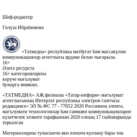
Шеф-редактор
Гөлүзә Ибраһимова
«Татмедиа» республика матбугат һәм массакүләм
коммуникацияләр агентлыгы ярдәме белән чыгарыла.
16+
Әлеге ресурста
16+ категорияләренә
керүче мәгълүмат
булырга мөмкин.
«ТАТМЕДИА» АҖ филиалы «Татар-информ» мәгълүмат
агентлыгының Интертат республика электрон газетасы
редакциясе» ЭЛ № ФС 77 - 77652 2020 Россиянең элемтә,
мәгълүмати технологияләр һәм гаммәви коммуникацияләрне
күзәтчелек хезмәте тарафыннан 2020 елның 17 гыйнварында
теркәлгән
Материалларны тулысынча яки өлешчә куллану бары тик