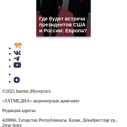
Где будет встреча
президентов США
и России: Европа?
©2025 Intertat (Интертат)
«ТАТМЕДИА» акционерлык җәмгыяте
Редакция адресы:
420066, Татарстан Республикасы, Казан, Декабристлар ур.,
2нче йорт.