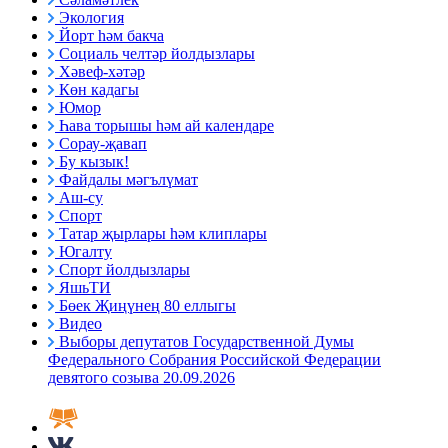
Экология
Йорт һәм бакча
Социаль челтәр йолдызлары
Хәвеф-хәтәр
Көн кадагы
Юмор
Һава торышы һәм ай календаре
Сорау-җавап
Бу кызык!
Файдалы мәгълүмат
Аш-су
Спорт
Татар җырлары һәм клиплары
Югалту
Спорт йолдызлары
ЯшьТИ
Бөек Җиңүнең 80 еллыгы
Видео
Выборы депутатов Государственной Думы
Федерального Собрания Российской Федерации
девятого созыва 20.09.2026