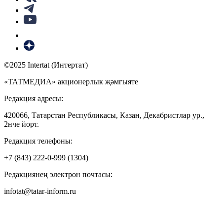
©2025 Intertat (Интертат)
«ТАТМЕДИА» акционерлык җәмгыяте
Редакция адресы:
420066, Татарстан Республикасы, Казан, Декабристлар ур.,
2нче йорт.
Редакция телефоны:
+7 (843) 222-0-999 (1304)
Редакциянең электрон почтасы:
infotat@tatar-inform.ru