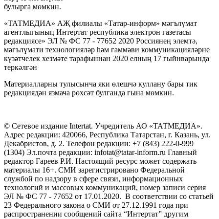
булырга мөмкин.
«ТАТМЕДИА» АҖ филиалы «Татар-информ» мәгълүмат
агентлыгының Интертат республика электрон газетасы
редакциясе» ЭЛ № ФС 77 - 77652 2020 Россиянең элемтә,
мәгълүмати технологияләр һәм гаммәви коммуникацияләрне
күзәтчелек хезмәте тарафыннан 2020 елның 17 гыйнварында
теркәлгән
Материалларны тулысынча яки өлешчә куллану бары тик
редакциядән язмача рөхсәт булганда гына мөмкин.
© Сетевое издание Intertat. Учредитель АО «ТАТМЕДИА».
Адрес редакции: 420066, Республика Татарстан, г. Казань, ул.
Декабристов, д. 2. Телефон редакции: +7 (843) 222-0-999
(1304) Эл.почта редакции: infotat@tatar-inform.ru Главный
редактор Гареев Р.И. Настоящий ресурс может содержать
материалы 16+. СМИ зарегистрировано Федеральной
службой по надзору в сфере связи, информационных
технологий и массовых коммуникаций, номер записи серия
ЭЛ № ФС 77 - 77652 от 17.01.2020. В соответствии со статьей
23 Федерального закона о СМИ от 27.12.1991 года при
распространении сообщений сайта “Интертат” другим