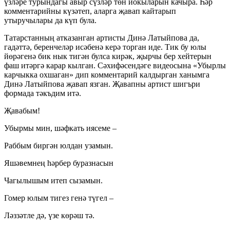
үзләре турындагы авыр сүзләр төн йокыларын качыра. Һәр
комментарийны күзәтеп, аларга җавап кайтарып
утыручылары да күп була.
Татарстанның атказанган артисты Динә Латыйпова да,
гадәттә, беренчеләр исәбенә керә торган иде. Тик бу юлы
йөрәгенә бик нык тигән булса кирәк, җырчы бер хейтерын
фаш итәргә карар кылган. Сәхифәсендәге видеосына «Убырлы
карчыкка охшаган» дип комментарий калдырган ханымга
Динә Латыйпова җавап язган. Җавапны артист шигъри
формада тәкъдим итә.
Җавабым!
Убырмы мин, шәфкать иясеме –
Раббым биргән юлдан узамын.
Яшәвемнең һәрбер буразнасын
Чагылышым итеп сызамын.
Гомер юлым тигез генә түгел –
Ләззәтле дә, үзе көрәш тә.