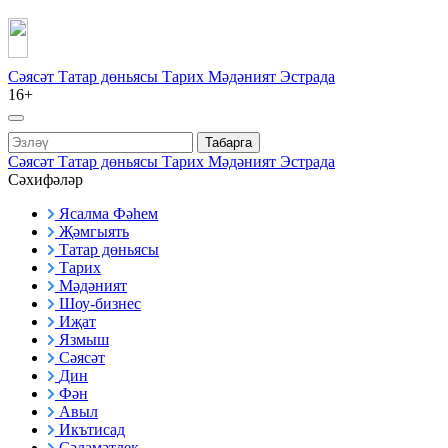
Сәясәт
Татар дөньясы
Тарих
Мәдәният
Эстрада
16+
Табарга
Сәясәт
Татар дөньясы
Тарих
Мәдәният
Эстрада
Сәхифәләр
Ясалма Фәһем
Җәмгыять
Татар дөньясы
Тарих
Мәдәният
Шоу-бизнес
Иҗат
Язмыш
Сәясәт
Дин
Фән
Авыл
Икътисад
Сәламәтлек