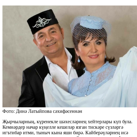
Фото: Динә Латыйпова сәхифәсеннән
Җырчыларның, күренекле шәхесләрнең хейтерлары күп була.
Кемнәрдер начар күңелле кешеләр язган тискәре сүзләргә
игътибар итми, тыныч кына яши бирә. Кайберәүләрнең исә