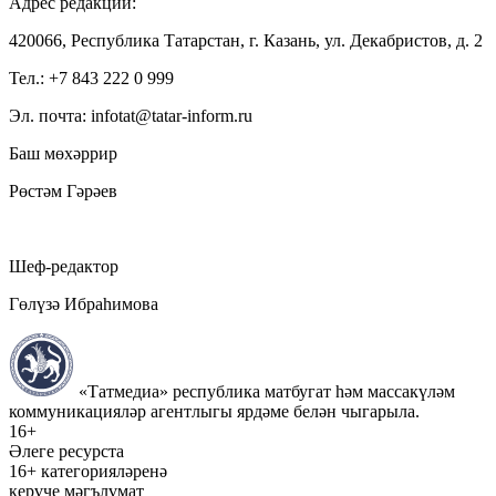
Адрес редакции:
420066, Республика Татарстан, г. Казань, ул. Декабристов, д. 2
Тел.: +7 843 222 0 999
Эл. почта: infotat@tatar-inform.ru
Баш мөхәррир
Рөстәм Гәрәев
Шеф-редактор
Гөлүзә Ибраһимова
«Татмедиа» республика матбугат һәм массакүләм
коммуникацияләр агентлыгы ярдәме белән чыгарыла.
16+
Әлеге ресурста
16+ категорияләренә
керүче мәгълүмат