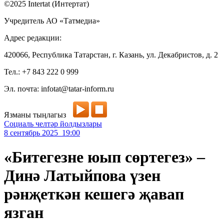
©2025 Intertat (Интертат)
Учредитель АО «Татмедиа»
Адрес редакции:
420066, Республика Татарстан, г. Казань, ул. Декабристов, д. 2
Тел.: +7 843 222 0 999
Эл. почта: infotat@tatar-inform.ru
Язманы тыңлагыз
Социаль челтәр йолдызлары
8 сентябрь 2025 19:00
«Битегезне юып сөртегез» –
Динә Латыйпова үзен
рәнҗеткән кешегә җавап
язган