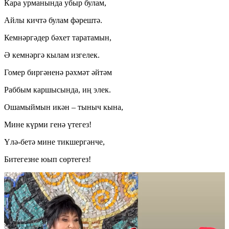
Кара урманында убыр булам,
Айлы кичтә булам фәрештә.
Кемнәргәдер бәхет таратамын,
Ә кемнәргә кылам изгелек.
Гомер биргәненә рәхмәт әйтәм
Раббым каршысында, иң элек.
Ошамыймын икән – тыныч кына,
Мине күрми генә үтегез!
Үлә-бетә мине тикшергәнче,
Битегезне юып сөртегез!