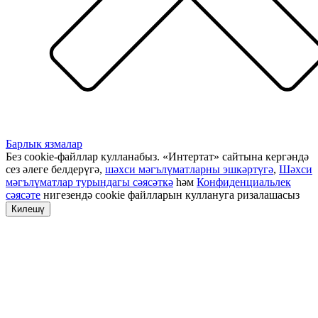
Барлык язмалар
Без cookie-файллар кулланабыз. «Интертат» сайтына кергәндә
сез әлеге белдерүгә,
шәхси мәгълүматларны эшкәртүгә
,
Шәхси
мәгълүматлар турындагы сәясәткә
һәм
Конфиденциальлек
сәясәте
нигезендә cookie файлларын куллануга ризалашасыз
Килешү