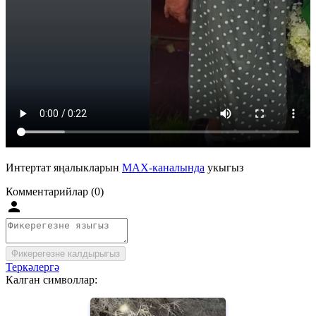
Интертат яңалыкларын
MAX-каналында
укыгыз
Комментарийлар (0)
Фикерегезне калдырыгыз
Теркәлергә
Калган символлар: