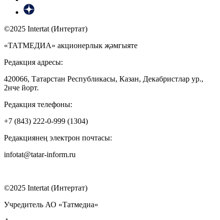
©2025 Intertat (Интертат)
«ТАТМЕДИА» акционерлык җәмгыяте
Редакция адресы:
420066, Татарстан Республикасы, Казан, Декабристлар ур.,
2нче йорт.
Редакция телефоны:
+7 (843) 222-0-999 (1304)
Редакциянең электрон почтасы:
infotat@tatar-inform.ru
©2025 Intertat (Интертат)
Учредитель АО «Татмедиа»