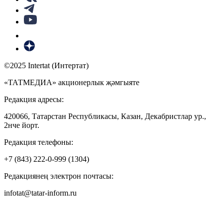
©2025 Intertat (Интертат)
«ТАТМЕДИА» акционерлык җәмгыяте
Редакция адресы:
420066, Татарстан Республикасы, Казан, Декабристлар ур.,
2нче йорт.
Редакция телефоны:
+7 (843) 222-0-999 (1304)
Редакциянең электрон почтасы:
infotat@tatar-inform.ru