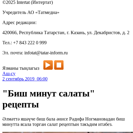
©2025 Intertat (Интертат)
Учредитель АО «Татмедиа»
Адрес редакции:
420066, Республика Татарстан, г. Казань, ул. Декабристов, д. 2
Тел.: +7 843 222 0 999
Эл. почта: infotat@tatar-inform.ru
Язманы тыңлагыз
Аш-су
2 сентябрь 2019 06:00
"Биш минут салаты"
рецепты
Әлмәттә яшәүче биш бала әнисе Рәдифә Ногмановадан биш
минутта ясала торган салат рецептын тәкъдим итәбез.