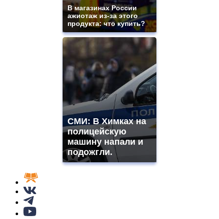
В магазинах России
ажиотаж из-за этого
продукта: что купить?
СМИ: В Химках на
полицейскую
машину напали и
подожгли.