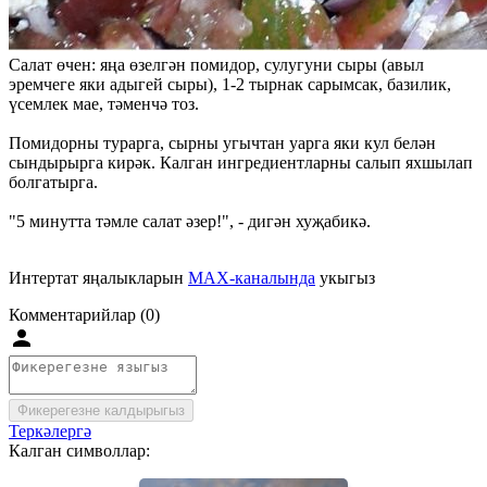
Салат өчен: яңа өзелгән помидор, сулугуни сыры (авыл
эремчеге яки адыгей сыры), 1-2 тырнак сарымсак, базилик,
үсемлек мае, тәменчә тоз.
Помидорны турарга, сырны угычтан уарга яки кул белән
сындырырга кирәк. Калган ингредиентларны салып яхшылап
болгатырга.
"5 минутта тәмле салат әзер!", - дигән хуҗабикә.
Интертат яңалыкларын
MAX-каналында
укыгыз
Комментарийлар (0)
Фикерегезне калдырыгыз
Теркәлергә
Калган символлар: