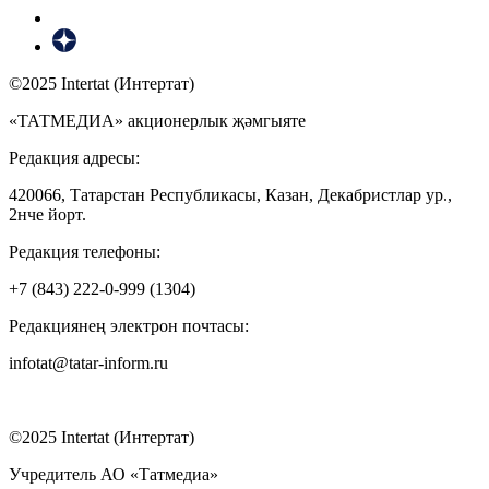
©2025 Intertat (Интертат)
«ТАТМЕДИА» акционерлык җәмгыяте
Редакция адресы:
420066, Татарстан Республикасы, Казан, Декабристлар ур.,
2нче йорт.
Редакция телефоны:
+7 (843) 222-0-999 (1304)
Редакциянең электрон почтасы:
infotat@tatar-inform.ru
©2025 Intertat (Интертат)
Учредитель АО «Татмедиа»