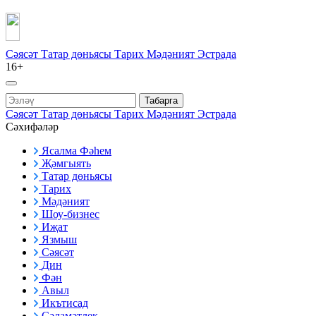
Сәясәт
Татар дөньясы
Тарих
Мәдәният
Эстрада
16+
Табарга
Сәясәт
Татар дөньясы
Тарих
Мәдәният
Эстрада
Сәхифәләр
Ясалма Фәһем
Җәмгыять
Татар дөньясы
Тарих
Мәдәният
Шоу-бизнес
Иҗат
Язмыш
Сәясәт
Дин
Фән
Авыл
Икътисад
Сәламәтлек