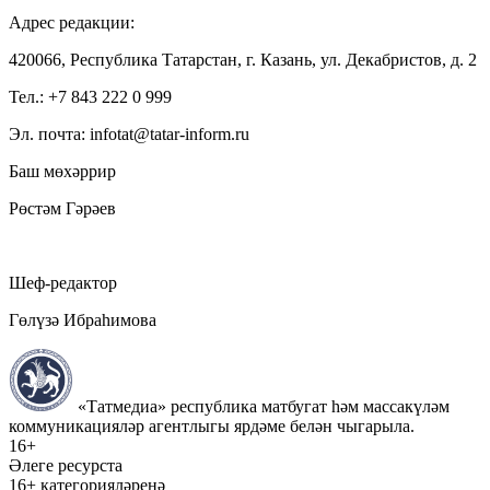
Адрес редакции:
420066, Республика Татарстан, г. Казань, ул. Декабристов, д. 2
Тел.: +7 843 222 0 999
Эл. почта: infotat@tatar-inform.ru
Баш мөхәррир
Рөстәм Гәрәев
Шеф-редактор
Гөлүзә Ибраһимова
«Татмедиа» республика матбугат һәм массакүләм
коммуникацияләр агентлыгы ярдәме белән чыгарыла.
16+
Әлеге ресурста
16+ категорияләренә