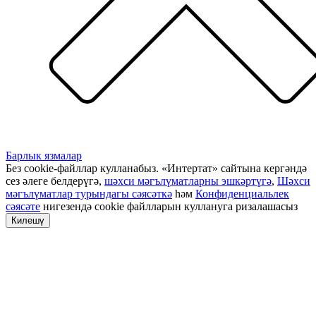
Барлык язмалар
Без cookie-файллар кулланабыз. «Интертат» сайтына кергәндә
сез әлеге белдерүгә,
шәхси мәгълүматларны эшкәртүгә
,
Шәхси
мәгълүматлар турындагы сәясәткә
һәм
Конфиденциальлек
сәясәте
нигезендә cookie файлларын куллануга ризалашасыз
Килешү