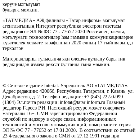
керүче мәгълүмат
булырга мөмкин.
«ТАТМЕДИА» АҖ филиалы «Татар-информ» мәгълүмат
агентлыгының Интертат республика электрон газетасы
редакциясе» ЭЛ № ФС 77 - 77652 2020 Россиянең элемтә,
мәгълүмати технологияләр һәм гаммәви коммуникацияләрне
күзәтчелек хезмәте тарафыннан 2020 елның 17 гыйнварында
теркәлгән
Материалларны тулысынча яки өлешчә куллану бары тик
редакциядән язмача рөхсәт булганда гына мөмкин.
© Сетевое издание Intertat. Учредитель АО «ТАТМЕДИА».
Адрес редакции: 420066, Республика Татарстан, г. Казань, ул.
Декабристов, д. 2. Телефон редакции: +7 (843) 222-0-999
(1304) Эл.почта редакции: infotat@tatar-inform.ru Главный
редактор Гареев Р.И. Настоящий ресурс может содержать
материалы 16+. СМИ зарегистрировано Федеральной
службой по надзору в сфере связи, информационных
технологий и массовых коммуникаций, номер записи серия
ЭЛ № ФС 77 - 77652 от 17.01.2020. В соответствии со статьей
23 Федерального закона о СМИ от 27.12.1991 года при