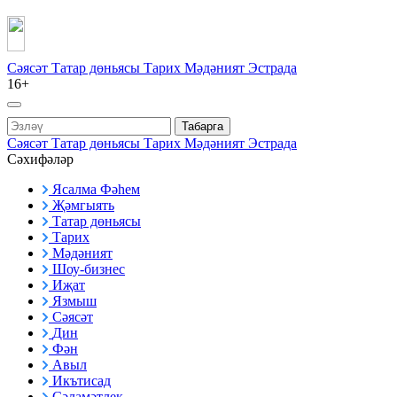
Сәясәт
Татар дөньясы
Тарих
Мәдәният
Эстрада
16+
Табарга
Сәясәт
Татар дөньясы
Тарих
Мәдәният
Эстрада
Сәхифәләр
Ясалма Фәһем
Җәмгыять
Татар дөньясы
Тарих
Мәдәният
Шоу-бизнес
Иҗат
Язмыш
Сәясәт
Дин
Фән
Авыл
Икътисад
Сәламәтлек