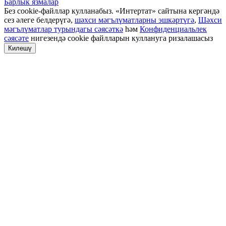
Барлык язмалар
Без cookie-файллар кулланабыз. «Интертат» сайтына кергәндә
сез әлеге белдерүгә,
шәхси мәгълүматларны эшкәртүгә
,
Шәхси
мәгълүматлар турындагы сәясәткә
һәм
Конфиденциальлек
сәясәте
нигезендә cookie файлларын куллануга ризалашасыз
Килешү