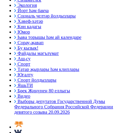
Экология
Йорт һәм бакча
Социаль челтәр йолдызлары
Хәвеф-хәтәр
Көн кадагы
Юмор
Һава торышы һәм ай календаре
Сорау-җавап
Бу кызык!
Файдалы мәгълүмат
Аш-су
Спорт
Татар җырлары һәм клиплары
Югалту
Спорт йолдызлары
ЯшьТИ
Бөек Җиңүнең 80 еллыгы
Видео
Выборы депутатов Государственной Думы
Федерального Собрания Российской Федерации
девятого созыва 20.09.2026