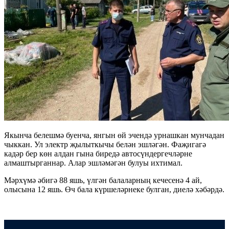
Якынча белешмә буенча, янгын өй эчендә урнашкан мунчадан
чыккан. Ул электр җылыткычы белән эшләгән. Фаҗигагә
кадәр бер көн алдан гына биредә автосүндергечләрне
алмаштырганнар. Алар эшләмәгән булуы ихтимал.
Мәрхүмә әбигә 88 яшь, үлгән балаларның кечесенә 4 ай,
олысына 12 яшь. Өч бала күршеләрнеке булган, диелә хәбәрдә.