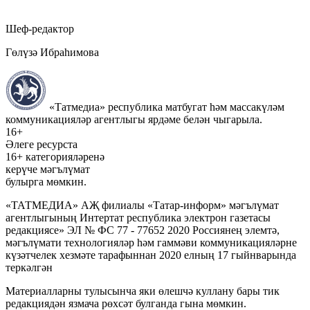
Шеф-редактор
Гөлүзә Ибраһимова
«Татмедиа» республика матбугат һәм массакүләм
коммуникацияләр агентлыгы ярдәме белән чыгарыла.
16+
Әлеге ресурста
16+ категорияләренә
керүче мәгълүмат
булырга мөмкин.
«ТАТМЕДИА» АҖ филиалы «Татар-информ» мәгълүмат
агентлыгының Интертат республика электрон газетасы
редакциясе» ЭЛ № ФС 77 - 77652 2020 Россиянең элемтә,
мәгълүмати технологияләр һәм гаммәви коммуникацияләрне
күзәтчелек хезмәте тарафыннан 2020 елның 17 гыйнварында
теркәлгән
Материалларны тулысынча яки өлешчә куллану бары тик
редакциядән язмача рөхсәт булганда гына мөмкин.