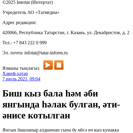
©2025 Intertat (Интертат)
Учредитель АО «Татмедиа»
Адрес редакции:
420066, Республика Татарстан, г. Казань, ул. Декабристов, д. 2
Тел.: +7 843 222 0 999
Эл. почта: infotat@tatar-inform.ru
Язманы тыңлагыз
Хәвеф-хәтәр
7 июль 2021 09:04
Биш кыз бала һәм әби
янгында һәлак булган, әти-
әнисе котылган
Янгын башланыр алдыннан гына бу өйгә өч кыз кунакка