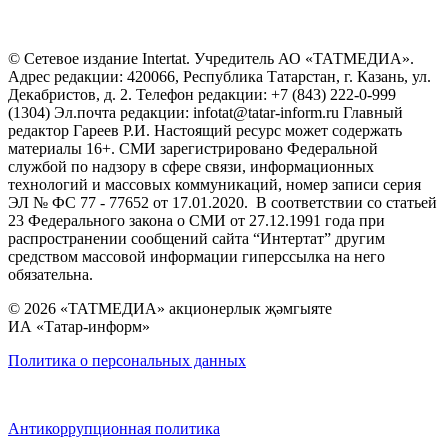
© Сетевое издание Intertat. Учредитель АО «ТАТМЕДИА».
Адрес редакции: 420066, Республика Татарстан, г. Казань, ул.
Декабристов, д. 2. Телефон редакции: +7 (843) 222-0-999
(1304) Эл.почта редакции: infotat@tatar-inform.ru Главный
редактор Гареев Р.И. Настоящий ресурс может содержать
материалы 16+. СМИ зарегистрировано Федеральной
службой по надзору в сфере связи, информационных
технологий и массовых коммуникаций, номер записи серия
ЭЛ № ФС 77 - 77652 от 17.01.2020. В соответствии со статьей
23 Федерального закона о СМИ от 27.12.1991 года при
распространении сообщений сайта “Интертат” другим
средством массовой информации гиперссылка на него
обязательна.
© 2026 «ТАТМЕДИА» акционерлык җәмгыяте
ИА «Татар-информ»
Политика о персональных данных
Антикоррупционная политика