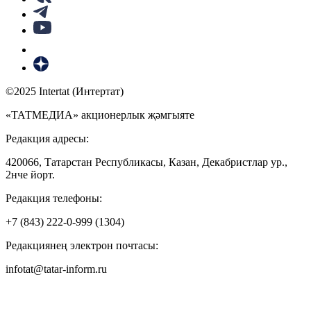
©2025 Intertat (Интертат)
«ТАТМЕДИА» акционерлык җәмгыяте
Редакция адресы:
420066, Татарстан Республикасы, Казан, Декабристлар ур.,
2нче йорт.
Редакция телефоны:
+7 (843) 222-0-999 (1304)
Редакциянең электрон почтасы:
infotat@tatar-inform.ru