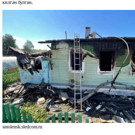
килгән булган.
smolensk.sledcom.ru