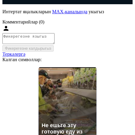
Интертат яңалыкларын
MAX-каналында
укыгыз
Комментарийлар (0)
Фикерегезне калдырыгыз
Теркәлергә
Калган символлар:
Не ешьте эту
готовую еду из