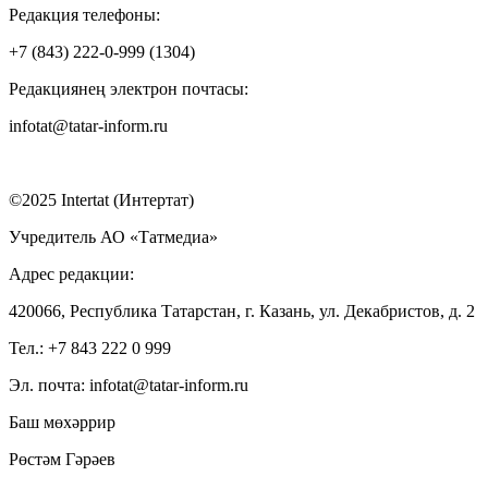
Редакция телефоны:
+7 (843) 222-0-999 (1304)
Редакциянең электрон почтасы:
infotat@tatar-inform.ru
©2025 Intertat (Интертат)
Учредитель АО «Татмедиа»
Адрес редакции:
420066, Республика Татарстан, г. Казань, ул. Декабристов, д. 2
Тел.: +7 843 222 0 999
Эл. почта: infotat@tatar-inform.ru
Баш мөхәррир
Рөстәм Гәрәев