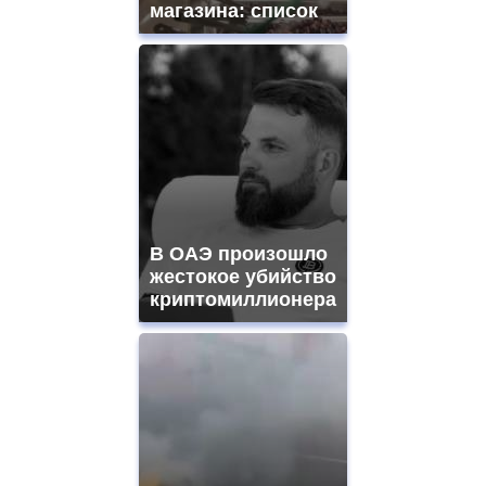
магазина: список
В ОАЭ произошло
жестокое убийство
криптомиллионера