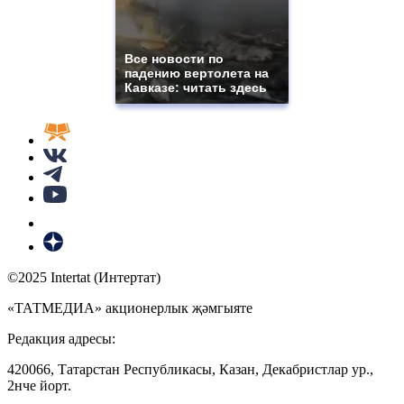
Все новости по
падению вертолета на
Кавказе: читать здесь
©2025 Intertat (Интертат)
«ТАТМЕДИА» акционерлык җәмгыяте
Редакция адресы:
420066, Татарстан Республикасы, Казан, Декабристлар ур.,
2нче йорт.