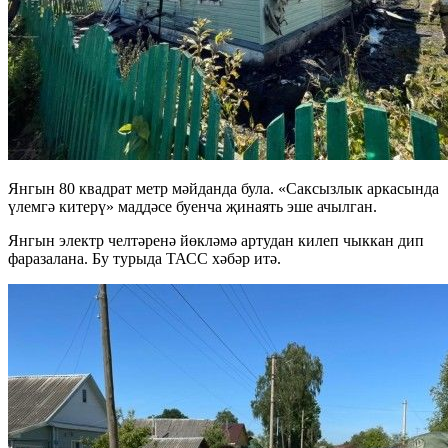
Янгын 80 квадрат метр мәйданда була. «Саксызлык аркасында
үлемгә китерү» маддәсе буенча җинаять эше ачылган.
Янгын электр челтәренә йөкләмә артудан килеп чыккан дип
фаразалана. Бу турыда ТАСС хәбәр итә.