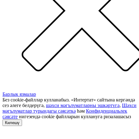
Барлык язмалар
Без cookie-файллар кулланабыз. «Интертат» сайтына кергәндә
сез әлеге белдерүгә,
шәхси мәгълүматларны эшкәртүгә
,
Шәхси
мәгълүматлар турындагы сәясәткә
һәм
Конфиденциальлек
сәясәте
нигезендә cookie файлларын куллануга ризалашасыз
Килешү