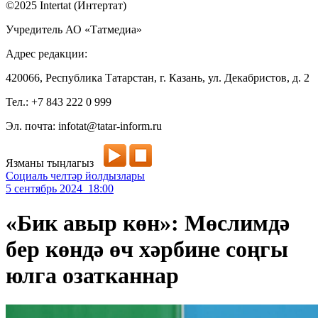
©2025 Intertat (Интертат)
Учредитель АО «Татмедиа»
Адрес редакции:
420066, Республика Татарстан, г. Казань, ул. Декабристов, д. 2
Тел.: +7 843 222 0 999
Эл. почта: infotat@tatar-inform.ru
Язманы тыңлагыз
Социаль челтәр йолдызлары
5 сентябрь 2024 18:00
«Бик авыр көн»: Мөслимдә
бер көндә өч хәрбине соңгы
юлга озатканнар