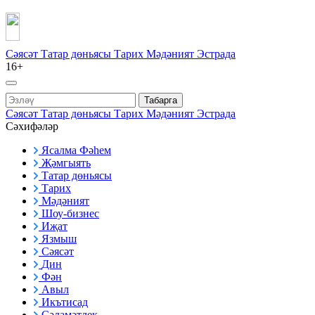
Сәясәт
Татар дөньясы
Тарих
Мәдәният
Эстрада
16+
Табарга
Сәясәт
Татар дөньясы
Тарих
Мәдәният
Эстрада
Сәхифәләр
Ясалма Фәһем
Җәмгыять
Татар дөньясы
Тарих
Мәдәният
Шоу-бизнес
Иҗат
Язмыш
Сәясәт
Дин
Фән
Авыл
Икътисад
Сәламәтлек