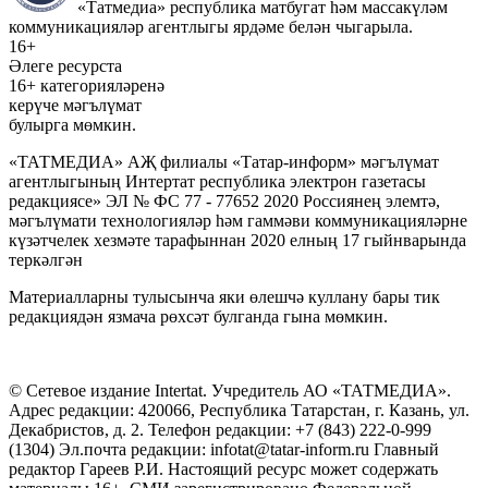
«Татмедиа» республика матбугат һәм массакүләм
коммуникацияләр агентлыгы ярдәме белән чыгарыла.
16+
Әлеге ресурста
16+ категорияләренә
керүче мәгълүмат
булырга мөмкин.
«ТАТМЕДИА» АҖ филиалы «Татар-информ» мәгълүмат
агентлыгының Интертат республика электрон газетасы
редакциясе» ЭЛ № ФС 77 - 77652 2020 Россиянең элемтә,
мәгълүмати технологияләр һәм гаммәви коммуникацияләрне
күзәтчелек хезмәте тарафыннан 2020 елның 17 гыйнварында
теркәлгән
Материалларны тулысынча яки өлешчә куллану бары тик
редакциядән язмача рөхсәт булганда гына мөмкин.
© Сетевое издание Intertat. Учредитель АО «ТАТМЕДИА».
Адрес редакции: 420066, Республика Татарстан, г. Казань, ул.
Декабристов, д. 2. Телефон редакции: +7 (843) 222-0-999
(1304) Эл.почта редакции: infotat@tatar-inform.ru Главный
редактор Гареев Р.И. Настоящий ресурс может содержать