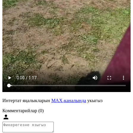
Интертат яңалыкларын
MAX-каналында
укыгыз
Комментарийлар (0)