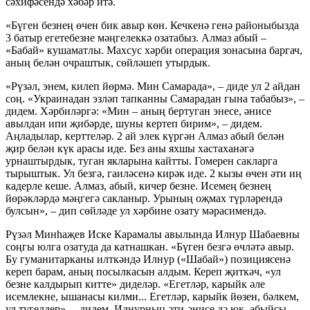
сәхифәсендә хәбәр итә.
«Бүген безнең өчен бик авыр көн. Кечкенә генә районыбызда
3 батыр егетебезне мәңгелеккә озатабыз. Алмаз абый –
«Бабай» кушаматлы. Махсус хәрби операция зонасына баргач,
аның белән очраштык, сөйләшеп утырдык.
«Рүзәл, энем, килеп йөрмә. Мин Самарада», – диде ул 2 айдан
соң. «Украинадан эзләп тапканны Самарадан гына табабыз», –
дидем. Хәрбиләргә: «Мин – аның бертуган энесе, әнисе
авылдан ипи җибәрде, шуны кертеп бирим», – дидем.
Аңладылар, керттеләр. 2 ай элек күргән Алмаз абый белән
җир белән күк арасы иде. Без аны яхшы хастаханәгә
урнаштырдык, туган якларына кайтты. Гомерен сакларга
тырыштык. Ул безгә, гаиләсенә кирәк иде. 2 кызы өчен әти иң
кадерле кеше. Алмаз, абый, кичер безне. Исемең безнең
йөрәкләрдә мәңгегә сакланыр. Урының оҗмах түрләрендә
булсын», – дип сөйләде ул хәрбине озату мәрасимендә.
Рүзәл Минһаҗев Иске Карамалы авылында Илнур Шабаевны
соңгы юлга озатуда да катнашкан. «Бүген безгә өчләтә авыр.
Бу гуманитарканы илткәндә Илнур («Шабай») позициясенә
кереп барам, аның посылкасын алдым. Кереп җиткәч, «ул
безне калдырып китте» диделәр. «Егетләр, карыйк әле
исемлекне, ышанасы килми... Егетләр, карыйк йөзен, бәлкем,
ул түгелдер», – дидем. Илнурның әти-әнисе дә юк, абыйсы –