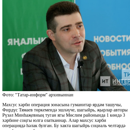
Фото: "Татар-информ" архивыннан
Махсус хәрби операция зонасына гуманитар ярдәм ташучы,
Фирдүс Тямаев төркемендә эшләүче, шагыйрь, җырлар авторы
Рүзәл Минһаҗевның туган ягы Мөслим районында 1 көндә 3
хәрбине соңгы юлга озатканнар. Алар махсус хәрби
операциядә һәлак булган. Бу хакта шагыйрь социаль челтәрдә