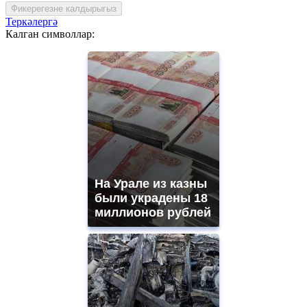
Фикерегезне калдырыгыз
Теркәлергә
Калган символлар:
На Урале из казны
были украдены 18
миллионов рублей