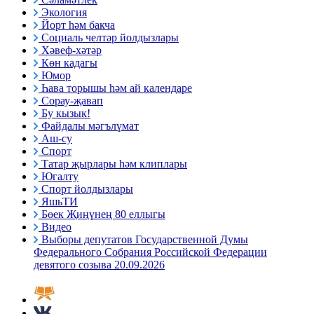
Экология
Йорт һәм бакча
Социаль челтәр йолдызлары
Хәвеф-хәтәр
Көн кадагы
Юмор
Һава торышы һәм ай календаре
Сорау-җавап
Бу кызык!
Файдалы мәгълүмат
Аш-су
Спорт
Татар җырлары һәм клиплары
Югалту
Спорт йолдызлары
ЯшьТИ
Бөек Җиңүнең 80 еллыгы
Видео
Выборы депутатов Государственной Думы
Федерального Собрания Российской Федерации
девятого созыва 20.09.2026