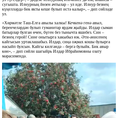
сугышта. Илнурның йөзен ачтылар – ул иде. Илнур безнең
күңелләрдә бик якты кеше булып истә калыр», – дип сөйләде
ул.
«Хөрмәтле Таш-Елга авылы халкы! Кечкенә генә авыл,
беренчеләрдән булып гуманитар ярдәм җыйды. Илдар сыман
батырлар булган өчен, бүген без тынычта яшибез. Син –
безнең герой! Сине онытырга хакыбыз юк. Әти-әнисенең
кайгысын уртаклашабыз. Илдар, сиңа оҗмах кошы булырга
насыйп булсын. Кайгы килгәндә – бергә булыйк. Бик авыр
көн», – дип сөйли шагыйрь Илдар Ибраһимовны озату
мәрасимендә.