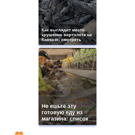
Как выглядит место
крушение вертолета на
Кавказе: смотреть
Не ешьте эту
готовую еду из
магазина: список