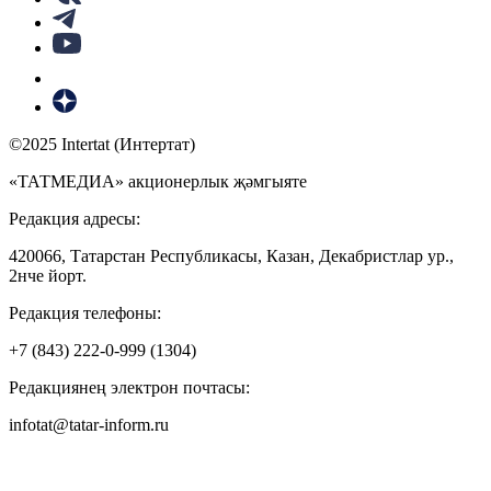
©2025 Intertat (Интертат)
«ТАТМЕДИА» акционерлык җәмгыяте
Редакция адресы:
420066, Татарстан Республикасы, Казан, Декабристлар ур.,
2нче йорт.
Редакция телефоны:
+7 (843) 222-0-999 (1304)
Редакциянең электрон почтасы:
infotat@tatar-inform.ru