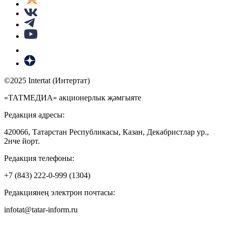
©2025 Intertat (Интертат)
«ТАТМЕДИА» акционерлык җәмгыяте
Редакция адресы:
420066, Татарстан Республикасы, Казан, Декабристлар ур.,
2нче йорт.
Редакция телефоны:
+7 (843) 222-0-999 (1304)
Редакциянең электрон почтасы:
infotat@tatar-inform.ru