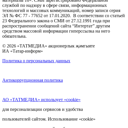
материалы 16+. СМИ зарегистрировано Федеральной
службой по надзору в сфере связи, информационных
технологий и массовых коммуникаций, номер записи серия
ЭЛ № ФС 77 - 77652 от 17.01.2020. В соответствии со статьей
23 Федерального закона о СМИ от 27.12.1991 года при
распространении сообщений сайта “Интертат” другим
средством массовой информации гиперссылка на него
обязательна.
© 2026 «ТАТМЕДИА» акционерлык җәмгыяте
ИА «Татар-информ»
Политика о персональных данных
Антикоррупционная политика
АО «ТАТМЕДИА» использует «cookie»
для персонализации сервисов и удобства
пользователей сайтом. Использование «cookie»