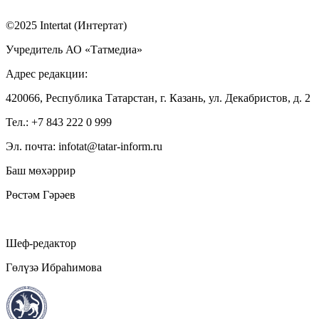
©2025 Intertat (Интертат)
Учредитель АО «Татмедиа»
Адрес редакции:
420066, Республика Татарстан, г. Казань, ул. Декабристов, д. 2
Тел.: +7 843 222 0 999
Эл. почта: infotat@tatar-inform.ru
Баш мөхәррир
Рөстәм Гәрәев
Шеф-редактор
Гөлүзә Ибраһимова