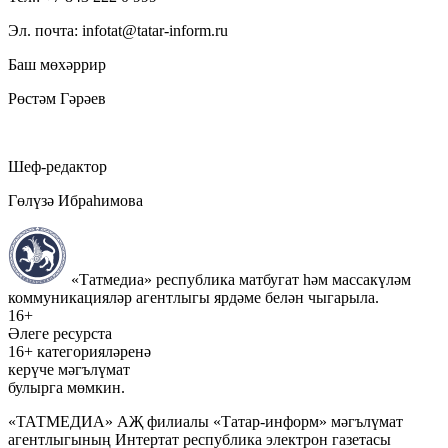
Эл. почта: infotat@tatar-inform.ru
Баш мөхәррир
Рөстәм Гәрәев
Шеф-редактор
Гөлүзә Ибраһимова
«Татмедиа» республика матбугат һәм массакүләм
коммуникацияләр агентлыгы ярдәме белән чыгарыла.
16+
Әлеге ресурста
16+ категорияләренә
керүче мәгълүмат
булырга мөмкин.
«ТАТМЕДИА» АҖ филиалы «Татар-информ» мәгълүмат
агентлыгының Интертат республика электрон газетасы