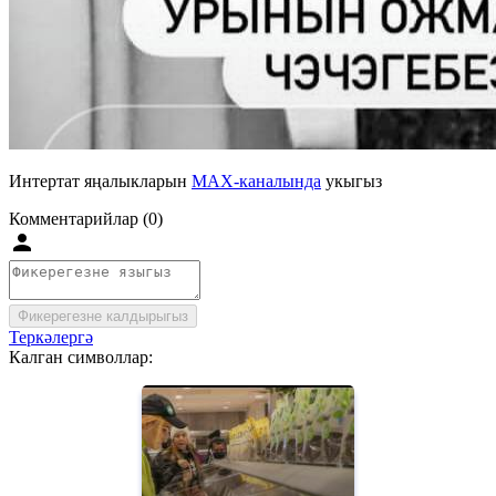
Интертат яңалыкларын
MAX-каналында
укыгыз
Комментарийлар (0)
Фикерегезне калдырыгыз
Теркәлергә
Калган символлар: