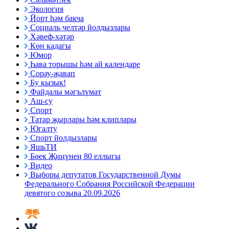
Экология
Йорт һәм бакча
Социаль челтәр йолдызлары
Хәвеф-хәтәр
Көн кадагы
Юмор
Һава торышы һәм ай календаре
Сорау-җавап
Бу кызык!
Файдалы мәгълүмат
Аш-су
Спорт
Татар җырлары һәм клиплары
Югалту
Спорт йолдызлары
ЯшьТИ
Бөек Җиңүнең 80 еллыгы
Видео
Выборы депутатов Государственной Думы
Федерального Собрания Российской Федерации
девятого созыва 20.09.2026