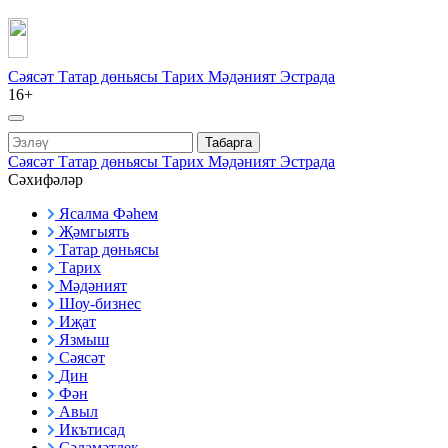
Сәясәт
Татар дөньясы
Тарих
Мәдәният
Эстрада
16+
Табарга
Сәясәт
Татар дөньясы
Тарих
Мәдәният
Эстрада
Сәхифәләр
Ясалма Фәһем
Җәмгыять
Татар дөньясы
Тарих
Мәдәният
Шоу-бизнес
Иҗат
Язмыш
Сәясәт
Дин
Фән
Авыл
Икътисад
Сәламәтлек