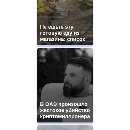
Не ешьте эту
готовую еду из
магазина: список
В ОАЭ произошло
жестокое убийство
криптомиллионера