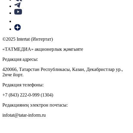
©2025 Intertat (Интертат)
«ТАТМЕДИА» акционерлык җәмгыяте
Редакция адресы:
420066, Татарстан Республикасы, Казан, Декабристлар ур.,
2нче йорт.
Редакция телефоны:
+7 (843) 222-0-999 (1304)
Редакциянең электрон почтасы:
infotat@tatar-inform.ru