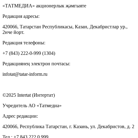
«ТАТМЕДИА» акционерлык җәмгыяте
Редакция адресы:
420066, Татарстан Республикасы, Казан, Декабристлар ур.,
2нче йорт.
Редакция телефоны:
+7 (843) 222-0-999 (1304)
Редакциянең электрон почтасы:
infotat@tatar-inform.ru
©2025 Intertat (Интертат)
Учредитель АО «Татмедиа»
Адрес редакции:
420066, Республика Татарстан, г. Казань, ул. Декабристов, д. 2
Тел.: +7 843 222 0 999