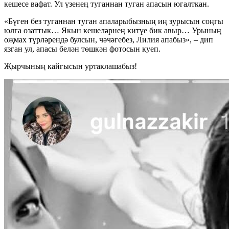
кешесе вафат. Ул үзенең туганнан туган апасын югалткан.
«Бүген без туганнан туган апаларыбызның иң зурысын соңгы
юлга озаттык… Якын кешеләрнең китүе бик авыр… Урының
оҗмах түрләрендә булсын, чәчәгебез, Лилия апабыз», – дип
язган ул, апасы белән төшкән фотосын куеп.
Җырчының кайгысын уртаклашабыз!