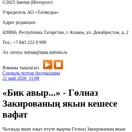
©2025 Intertat (Интертат)
Учредитель АО «Татмедиа»
Адрес редакции:
420066, Республика Татарстан, г. Казань, ул. Декабристов, д. 2
Тел.: +7 843 222 0 999
Эл. почта: infotat@tatar-inform.ru
Язманы тыңлагыз
Социаль челтәр йолдызлары
21 май 2026 11:08
«Бик авыр...» - Гөлназ
Закированың якын кешесе
вафат
Чаллыда яшәп иҗат итүче җырчы Гөлназ Закированың якын