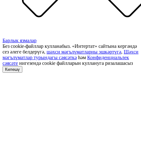
Барлык язмалар
Без cookie-файллар кулланабыз. «Интертат» сайтына кергәндә
сез әлеге белдерүгә,
шәхси мәгълүматларны эшкәртүгә
,
Шәхси
мәгълүматлар турындагы сәясәткә
һәм
Конфиденциальлек
сәясәте
нигезендә cookie файлларын куллануга ризалашасыз
Килешү