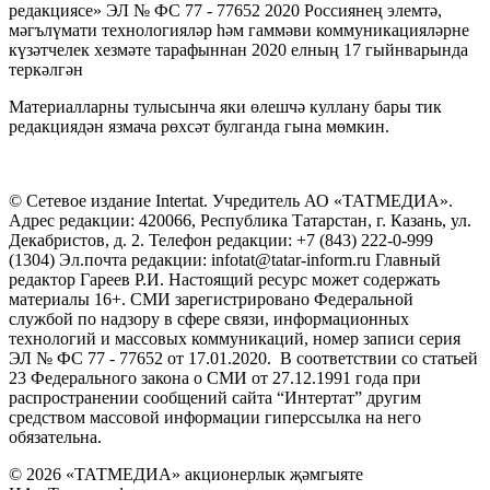
редакциясе» ЭЛ № ФС 77 - 77652 2020 Россиянең элемтә,
мәгълүмати технологияләр һәм гаммәви коммуникацияләрне
күзәтчелек хезмәте тарафыннан 2020 елның 17 гыйнварында
теркәлгән
Материалларны тулысынча яки өлешчә куллану бары тик
редакциядән язмача рөхсәт булганда гына мөмкин.
© Сетевое издание Intertat. Учредитель АО «ТАТМЕДИА».
Адрес редакции: 420066, Республика Татарстан, г. Казань, ул.
Декабристов, д. 2. Телефон редакции: +7 (843) 222-0-999
(1304) Эл.почта редакции: infotat@tatar-inform.ru Главный
редактор Гареев Р.И. Настоящий ресурс может содержать
материалы 16+. СМИ зарегистрировано Федеральной
службой по надзору в сфере связи, информационных
технологий и массовых коммуникаций, номер записи серия
ЭЛ № ФС 77 - 77652 от 17.01.2020. В соответствии со статьей
23 Федерального закона о СМИ от 27.12.1991 года при
распространении сообщений сайта “Интертат” другим
средством массовой информации гиперссылка на него
обязательна.
© 2026 «ТАТМЕДИА» акционерлык җәмгыяте