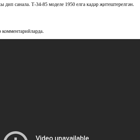
дип санала. Т-34-85 моделе 1950 елга кадәр җитештерелгән.
ар комментарийларда.