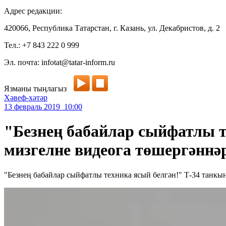
Адрес редакции:
420066, Республика Татарстан, г. Казань, ул. Декабристов, д. 2
Тел.: +7 843 222 0 999
Эл. почта: infotat@tatar-inform.ru
Язманы тыңлагыз
Хәвеф-хәтәр
13 февраль 2019 10:00
"Безнең бабайлар сыйфатлы т
мизгелне видеога төшергәннә
"Безнең бабайлар сыйфатлы техника ясый белгән!" Т-34 танкы