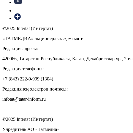
©2025 Intertat (Интертат)
«ТАТМЕДИА» акционерлык җәмгыяте
Редакция адресы:
420066, Татарстан Республикасы, Казан, Декабристлар ур., 2нче
Редакция телефоны:
+7 (843) 222-0-999 (1304)
Редакциянең электрон почтасы:
infotat@tatar-inform.ru
©2025 Intertat (Интертат)
Учредитель АО «Татмедиа»