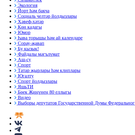
Экология
Йорт һәм бакча
Социаль челтәр йолдызлары
Хәвеф-хәтәр
Көн кадагы
Юмор
Һава торышы һәм ай календаре
Сорау-җавап
Бу кызык!
Файдалы мәгълүмат
Аш-су
Спорт
Татар җырлары һәм клиплары
Югалту
Спорт йолдызлары
ЯшьТИ
Бөек Җиңүнең 80 еллыгы
Видео
Выборы депутатов Государственной Думы Федерального