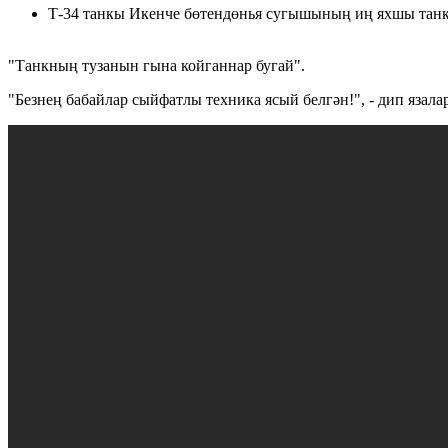
Т-34 танкы Икенче бөтендөнья сугышының иң яхшы танкы 
"Танкның тузанын гына койганнар бугай".
"Безнең бабайлар сыйфатлы техника ясый белгән!", - дип язал