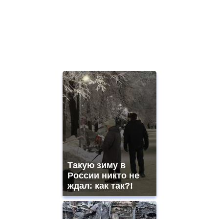
Такую зиму в
России никто не
ждал: как так?!