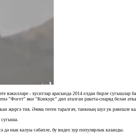
те вәкилләре - хуситлар арасында 2014 елдан бирле сугышлар б
нә "Фогет" яки "Конкурс" дип аталган ракета-снаряд белән атк
кан җиргә тия. Әмма төтен таралгач, танкның шул ук рәвешле к
р сугыша.
ә дә нык калуы сәбәпле, бу видео зур популярлык казанды.