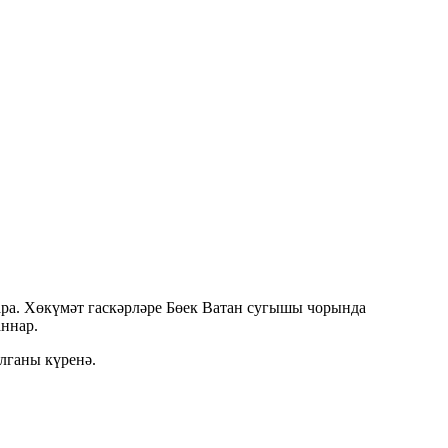
ара. Хөкүмәт гаскәрләре Бөек Ватан сугышы чорында
аннар.
алганы күренә.