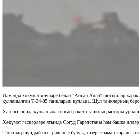
Йәмәндә хөкүмәт көчләре белән "Ансар Алла" шигыйлар хәрәкә
кулланылган Т-34-85 танкларын куллана. Шул танкларның берсе
Хәзерге чорда кулланыла торган ракета танкның моторы урнаш
Хөкүмәт гаскәрләре ягында Согуд Гарәпстаны һәм башка иллә
Танкның шундый нык рәвешле булуы, хәзерге заман коралы тис