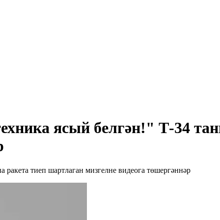
ехника ясый белгән!" Т-34 та
р
на ракета тиеп шартлаган мизгелне видеога төшергәннәр