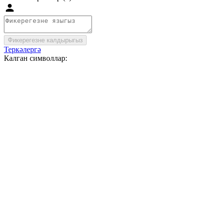
Фикерегезне калдырыгыз
Теркәлергә
Калган символлар: