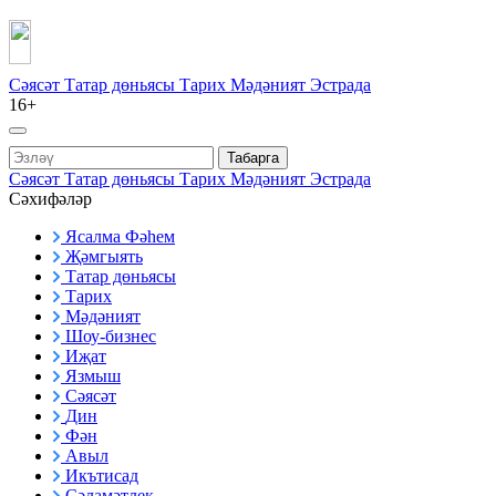
Сәясәт
Татар дөньясы
Тарих
Мәдәният
Эстрада
16+
Табарга
Сәясәт
Татар дөньясы
Тарих
Мәдәният
Эстрада
Сәхифәләр
Ясалма Фәһем
Җәмгыять
Татар дөньясы
Тарих
Мәдәният
Шоу-бизнес
Иҗат
Язмыш
Сәясәт
Дин
Фән
Авыл
Икътисад
Сәламәтлек