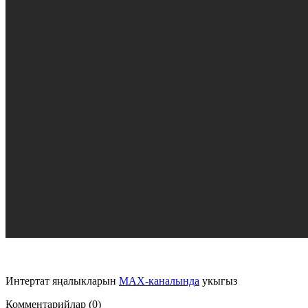
Интертат яңалыкларын
MAX-каналында
укыгыз
Комментарийлар (0)