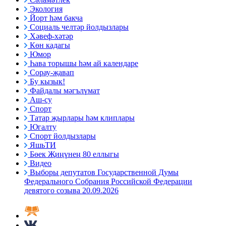
Экология
Йорт һәм бакча
Социаль челтәр йолдызлары
Хәвеф-хәтәр
Көн кадагы
Юмор
Һава торышы һәм ай календаре
Сорау-җавап
Бу кызык!
Файдалы мәгълүмат
Аш-су
Спорт
Татар җырлары һәм клиплары
Югалту
Спорт йолдызлары
ЯшьТИ
Бөек Җиңүнең 80 еллыгы
Видео
Выборы депутатов Государственной Думы
Федерального Собрания Российской Федерации
девятого созыва 20.09.2026