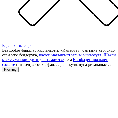
Барлык язмалар
Без cookie-файллар кулланабыз. «Интертат» сайтына кергәндә
сез әлеге белдерүгә,
шәхси мәгълүматларны эшкәртүгә
,
Шәхси
мәгълүматлар турындагы сәясәткә
һәм
Конфиденциальлек
сәясәте
нигезендә cookie файлларын куллануга ризалашасыз
Килешү