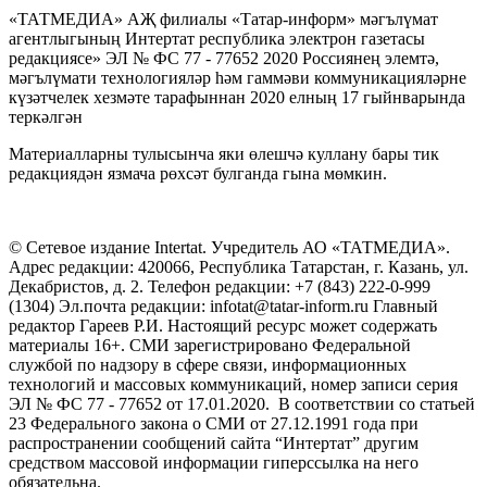
«ТАТМЕДИА» АҖ филиалы «Татар-информ» мәгълүмат
агентлыгының Интертат республика электрон газетасы
редакциясе» ЭЛ № ФС 77 - 77652 2020 Россиянең элемтә,
мәгълүмати технологияләр һәм гаммәви коммуникацияләрне
күзәтчелек хезмәте тарафыннан 2020 елның 17 гыйнварында
теркәлгән
Материалларны тулысынча яки өлешчә куллану бары тик
редакциядән язмача рөхсәт булганда гына мөмкин.
© Сетевое издание Intertat. Учредитель АО «ТАТМЕДИА».
Адрес редакции: 420066, Республика Татарстан, г. Казань, ул.
Декабристов, д. 2. Телефон редакции: +7 (843) 222-0-999
(1304) Эл.почта редакции: infotat@tatar-inform.ru Главный
редактор Гареев Р.И. Настоящий ресурс может содержать
материалы 16+. СМИ зарегистрировано Федеральной
службой по надзору в сфере связи, информационных
технологий и массовых коммуникаций, номер записи серия
ЭЛ № ФС 77 - 77652 от 17.01.2020. В соответствии со статьей
23 Федерального закона о СМИ от 27.12.1991 года при
распространении сообщений сайта “Интертат” другим
средством массовой информации гиперссылка на него
обязательна.