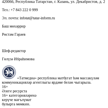
420066, Республика Татарстан, г. Казань, ул. Декабристов, д. 2
Тел.: +7 843 222 0 999
Эл. почта: infotat@tatar-inform.ru
Баш мөхәррир
Рөстәм Гәрәев
Шеф-редактор
Гөлүзә Ибраһимова
«Татмедиа» республика матбугат һәм массакүләм
коммуникацияләр агентлыгы ярдәме белән чыгарыла.
16+
Әлеге ресурста
16+ категорияләренә
керүче мәгълүмат
булырга мөмкин.