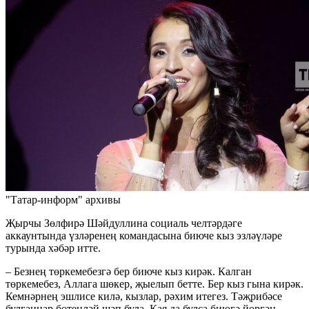
"Татар-информ" архивы
Җырчы Зөлфирә Шәйдуллина социаль челтәрдәге
аккаунтында үзләренең командасына биюче кыз эзләүләре
турында хәбәр итте.
– Безнең төркемебезгә бер биюче кыз кирәк. Калган
төркемебез, Аллага шөкер, җыелып бетте. Бер кыз гына кирәк.
Кемнәрнең эшлисе килә, кызлар, рәхим итегез. Тәҗрибәсе
булганнар бөтенләй шәп була. Кая да булса биюгә йөргән,