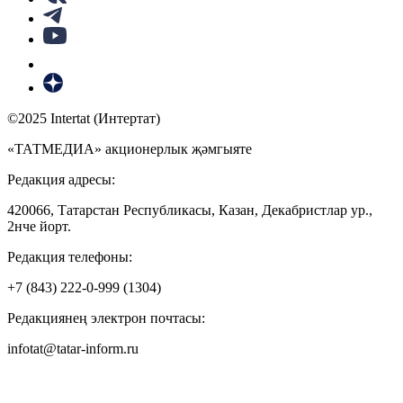
©2025 Intertat (Интертат)
«ТАТМЕДИА» акционерлык җәмгыяте
Редакция адресы:
420066, Татарстан Республикасы, Казан, Декабристлар ур.,
2нче йорт.
Редакция телефоны:
+7 (843) 222-0-999 (1304)
Редакциянең электрон почтасы:
infotat@tatar-inform.ru