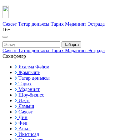
Сәясәт
Татар дөньясы
Тарих
Мәдәният
Эстрада
16+
Табарга
Сәясәт
Татар дөньясы
Тарих
Мәдәният
Эстрада
Сәхифәләр
Ясалма Фәһем
Җәмгыять
Татар дөньясы
Тарих
Мәдәният
Шоу-бизнес
Иҗат
Язмыш
Сәясәт
Дин
Фән
Авыл
Икътисад
Сәламәтлек