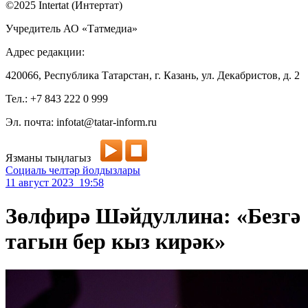
©2025 Intertat (Интертат)
Учредитель АО «Татмедиа»
Адрес редакции:
420066, Республика Татарстан, г. Казань, ул. Декабристов, д. 2
Тел.: +7 843 222 0 999
Эл. почта: infotat@tatar-inform.ru
Язманы тыңлагыз
Социаль челтәр йолдызлары
11 август 2023 19:58
Зөлфирә Шәйдуллина: «Безгә
тагын бер кыз кирәк»