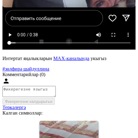
Интертат яңалыкларын
MAX-каналында
укыгыз
#зөлфирә шәйдуллина
Комментарийлар (0)
Фикерегезне калдырыгыз
Теркәлергә
Калган символлар: