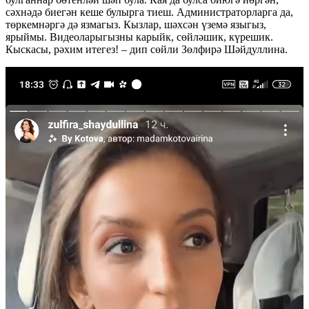
сәхнәдә биегән кеше булырга тиеш. Администраторларга да,
төркемнәргә дә язмагыз. Кызлар, шәхсән үземә языгыз,
ярыймы. Видеоларыгызны карыйк, сөйләшик, күрешик.
Кыскасы, рәхим итегез! – дип сөйли Зөлфирә Шәйдуллина.