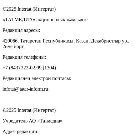
©2025 Intertat (Интертат)
«ТАТМЕДИА» акционерлык җәмгыяте
Редакция адресы:
420066, Татарстан Республикасы, Казан, Декабристлар ур.,
2нче йорт.
Редакция телефоны:
+7 (843) 222-0-999 (1304)
Редакциянең электрон почтасы:
infotat@tatar-inform.ru
©2025 Intertat (Интертат)
Учредитель АО «Татмедиа»
Адрес редакции: