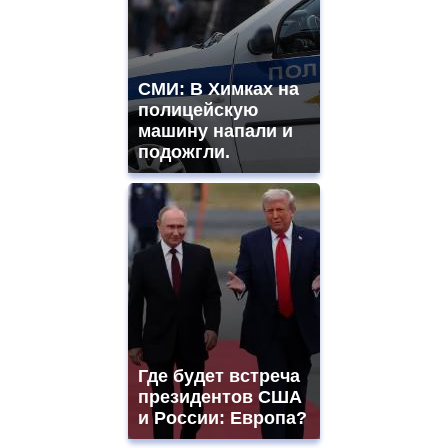
СМИ: В Химках на
полицейскую
машину напали и
подожгли.
Где будет встреча
президентов США
и России: Европа?