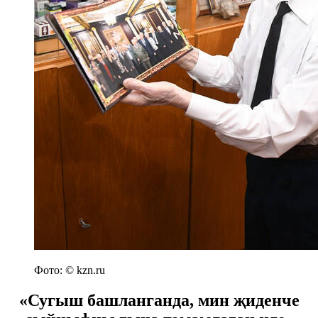
Фото: © kzn.ru
«Сугыш башланганда, мин җиденче