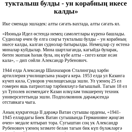
тукталыш булды - ун корабның икесе
калды»
Ике сменада эшләдек: алты сәгать вахтада, алты сәгать ял.
«Июньдә Идел өстендә немец самолетлары күренә башлады.
Суднолар өчен бу елга соңгы тукталыш булды – ун корабның
икесе калды, калган суднолар батырылды. Немецлар су өстенә
миналар куйдылар. Мина шартлаганда, кагыйдә буларак,
бөтен экипаж һәлак була, иң күбе алты - сигез кеше исән
кала», – дип сөйли Александр Рубенович.
1944 елда Александр Шахназаров Сталинград хәрби
артиллерия училищесына укырга керә. 1953 елда ул Казанга
күчеп килә, Суворов училищесында эшли. Ул үзенең 25 ел
гомерен яшь патриотлар тәрбияләүгә багышлый. Тагын 18 ел
ул Туполев исемендәге Казан илкүләм тикшеренү техник
университетында эшли. Подполковник дәрәҗәсендә
отставкага чыга.
Аның күкрәгендә II дәрәҗә Ватан сугышы ордены, «1941-
1945 еллардагы Бөек Ватан сугышында Германияне җиңгән
өчен» медале ялтырап тора. Сугыштан соң ук Александр
Рубенович үзенең хезмәте белән тагын бик күп бүләкләргә