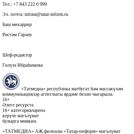
Тел.: +7 843 222 0 999
Эл. почта: infotat@tatar-inform.ru
Баш мөхәррир
Рөстәм Гәрәев
Шеф-редактор
Гөлүзә Ибраһимова
«Татмедиа» республика матбугат һәм массакүләм
коммуникацияләр агентлыгы ярдәме белән чыгарыла.
16+
Әлеге ресурста
16+ категорияләренә
керүче мәгълүмат
булырга мөмкин.
«ТАТМЕДИА» АҖ филиалы «Татар-информ» мәгълүмат