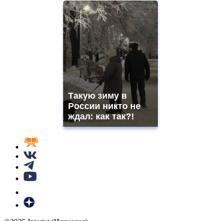
Такую зиму в
России никто не
ждал: как так?!