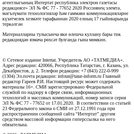
агентлыгының Интертат республика электрон газетасы
редакциясе» ЭЛ № ФС 77 - 77652 2020 Россиянең элемтә,
мәгълүмати технологияләр һәм гаммәви коммуникацияләрне
күзәтчелек хезмәте тарафыннан 2020 елның 17 гыйнварында
теркәлгән
Материалларны тулысынча яки өлешчә куллану бары тик
редакциядән язмача рөхсәт булганда гына мөмкин.
© Сетевое издание Intertat. Учредитель АО «ТАТМЕДИА».
Адрес редакции: 420066, Республика Татарстан, г. Казань, ул.
Декабристов, д. 2. Телефон редакции: +7 (843) 222-0-999
(1304) Эл.почта редакции: infotat@tatar-inform.ru Главный
редактор Гареев Р.И. Настоящий ресурс может содержать
материалы 16+. СМИ зарегистрировано Федеральной
службой по надзору в сфере связи, информационных
технологий и массовых коммуникаций, номер записи серия
ЭЛ № ФС 77 - 77652 от 17.01.2020. В соответствии со статьей
23 Федерального закона о СМИ от 27.12.1991 года при
распространении сообщений сайта “Интертат” другим
средством массовой информации гиперссылка на него
обязательна.