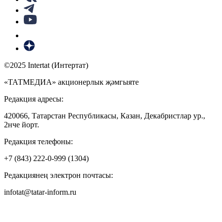
©2025 Intertat (Интертат)
«ТАТМЕДИА» акционерлык җәмгыяте
Редакция адресы:
420066, Татарстан Республикасы, Казан, Декабристлар ур.,
2нче йорт.
Редакция телефоны:
+7 (843) 222-0-999 (1304)
Редакциянең электрон почтасы:
infotat@tatar-inform.ru