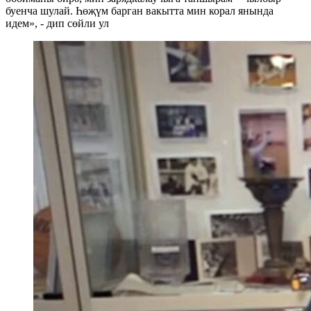
буенча шулай. Һөҗүм барган вакытта мин корал янында
идем», - дип сөйли ул