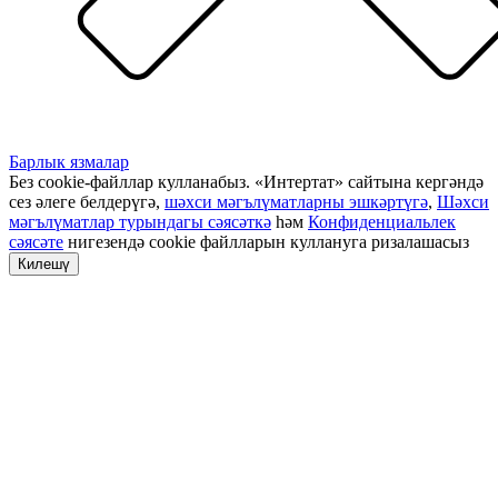
Барлык язмалар
Без cookie-файллар кулланабыз. «Интертат» сайтына кергәндә
сез әлеге белдерүгә,
шәхси мәгълүматларны эшкәртүгә
,
Шәхси
мәгълүматлар турындагы сәясәткә
һәм
Конфиденциальлек
сәясәте
нигезендә cookie файлларын куллануга ризалашасыз
Килешү