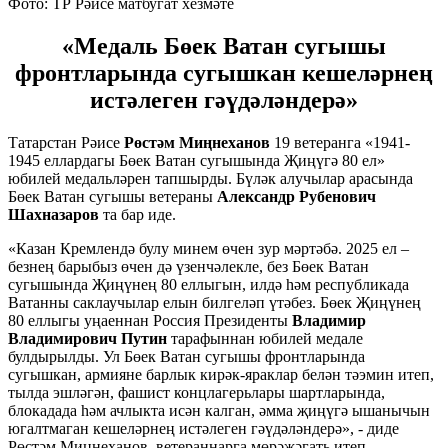
Фото: ТР Рәисе матбугат хезмәте
«Медаль Бөек Ватан сугышы
фронтларында сугышкан кешеләрнең
истәлеген гәүдәләндерә»
Татарстан Рәисе
Рөстәм Миңнеханов
19 ветеранга «1941-
1945 еллардагы Бөек Ватан сугышында Җиңүгә 80 ел»
юбилей медальләрен тапшырды. Бүләк алучылар арасында
Бөек Ватан сугышы ветераны
Александр Рубенович
Шахназаров
та бар иде.
«Казан Кремлендә булу минем өчен зур мәртәбә. 2025 ел –
безнең барыбыз өчен дә үзенчәлекле, без Бөек Ватан
сугышында Җиңүнең 80 еллыгын, илдә һәм республикада
Ватанны саклаучылар елын билгеләп үтәбез. Бөек Җиңүнең
80 еллыгы уңаеннан Россия Президенты
Владимир
Владимирович Путин
тарафыннан юбилей медале
булдырылды. Ул Бөек Ватан сугышы фронтларында
сугышкан, армияне барлык кирәк-яраклар белән тәэмин итеп,
тылда эшләгән, фашист концлагерьлары шартларында,
блокадада һәм ачлыкта исән калган, әмма җиңүгә ышанычын
югалтмаган кешеләрнең истәлеген гәүдәләндерә», - диде
Рөстәм Миңнеханов, ветераннарга мөрәҗәгать итеп.