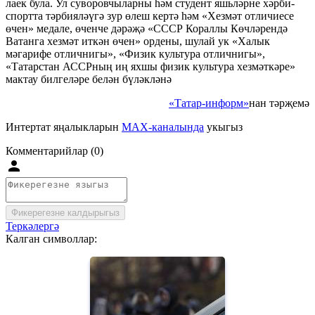
лаек була. Ул суворовчыларны һәм студент яшьләрне хәрби-
спортта тәрбияләүгә зур өлеш кертә һәм «Хезмәт отличиесе
өчен» медале, өченче дәрәҗә «СССР Кораллы Көчләрендә
Ватанга хезмәт иткән өчен» ордены, шулай ук «Халык
мәгарифе отличнигы», «Физик культура отличнигы»,
«Татарстан АССРның иң яхшы физик культура хезмәткәре»
мактау билгеләре белән бүләкләнә
«Татар-информ»
нан тәрҗемә
Интертат яңалыкларын
MAX-каналында
укыгыз
Комментарийлар (0)
Фикерегезне калдырыгыз
Теркәлергә
Калган символлар: