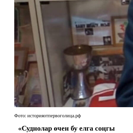
Фото: историяотпервоголица.рф
«Суднолар өчен бу елга соңгы