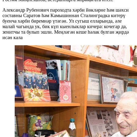
Александр Рубенович пароходта хәрби йөкләрне һәм шәхси
составны Саратов һәм Камышиннан Сталинградка китерү
буенча хәрби биремнәр үтәгән. Ул сугыш елларында, әле
малай чагында ук, бик күп кыенлыклар кичерә: кочегар да,
зенитчы та булып эшли. Меңләгән кеше һәлак булган җирдә
исән кала