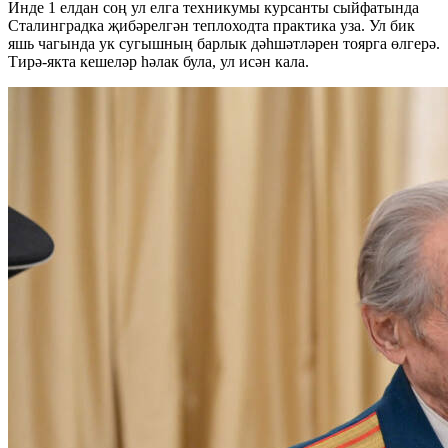
Инде 1 елдан соң ул елга техникумы курсанты сыйфатында
Сталинградка җибәрелгән теплоходта практика уза. Ул бик
яшь чагында ук сугышның барлык дәһшәтләрен тоярга өлгерә.
Тирә-якта кешеләр һәлак була, ул исән кала.