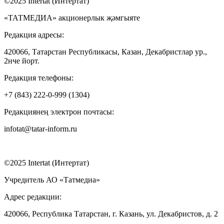
©2025 Intertat (Интертат)
«ТАТМЕДИА» акционерлык җәмгыяте
Редакция адресы:
420066, Татарстан Республикасы, Казан, Декабристлар ур.,
2нче йорт.
Редакция телефоны:
+7 (843) 222-0-999 (1304)
Редакциянең электрон почтасы:
infotat@tatar-inform.ru
©2025 Intertat (Интертат)
Учредитель АО «Татмедиа»
Адрес редакции:
420066, Республика Татарстан, г. Казань, ул. Декабристов, д. 2