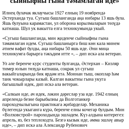
сыйныфны гына тәмамлаган иде»
Илнең булачак яклаучысы 1927 елның 19 ноябрендә
Әстерханда туа. Сугыш башланганда аңа нибары 13 яшь була.
Яшь булуына карамастан, ул оборона корылмаларын төзүдә
катнаша. Шул ук вакытта елга техникумында укый.
«Сугыш башланганда, мин җиденче сыйныфны гына
тәмамлаган идем. Сугыш башланырга биш көн кала минем
әтием вафат булды, аңа нибары 50 яшь иде. Әни миңа
техникумга барырга тәкъдим итте », – дип искә ала ветеран.
Ул әле беренче курс студенты булганда, Әстерхан – Кизляр
тимер юлын төзүдә катнаша, соңрак ул сугыш
вакыйгаларында бик ярдәм итә. Моннан тыш, окоплар һәм
танк чокырлары казый. Калган вакытны гына укуга
багышлый идек, дип искә ала ветеран.
«Салкын иде, ач идек, ләкин дәресләр уза иде. 1942 елның
апрелендә безне барыбызны да Волготанкер
пароходчылыгына практикага җибәрделәр. Механика
бүлегендә укыганга күрә, беренче елны кочегар булдым. Мин
«Волховстрой» пароходында эшләдем. Күз алдына китерегез:
апрель, яз, без теплоходта. Безгә кызык иде, әмма эшләү авыр
иде», – дип искә ала Александр Рубенович