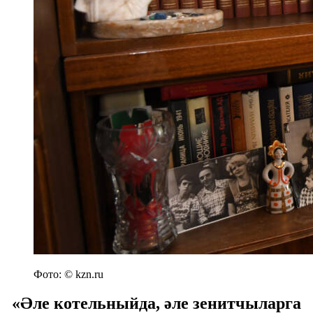
Фото: © kzn.ru
«Әле котельныйда, әле зенитчыларга