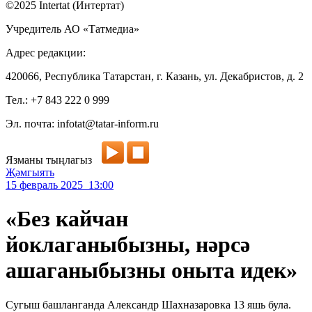
©2025 Intertat (Интертат)
Учредитель АО «Татмедиа»
Адрес редакции:
420066, Республика Татарстан, г. Казань, ул. Декабристов, д. 2
Тел.: +7 843 222 0 999
Эл. почта: infotat@tatar-inform.ru
Язманы тыңлагыз
Җәмгыять
15 февраль 2025 13:00
«Без кайчан
йоклаганыбызны, нәрсә
ашаганыбызны оныта идек»
Сугыш башланганда Александр Шахназаровка 13 яшь була.