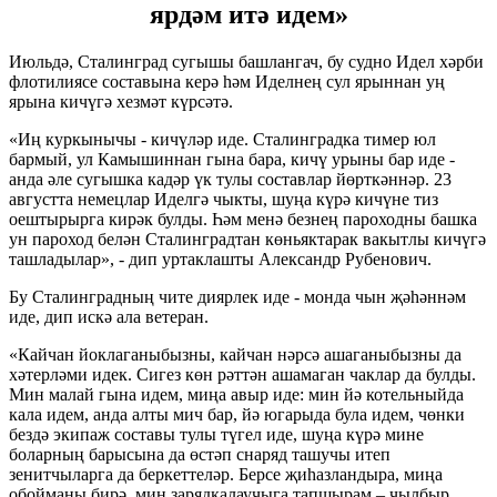
ярдәм итә идем»
Июльдә, Сталинград сугышы башлангач, бу судно Идел хәрби
флотилиясе составына керә һәм Иделнең сул ярыннан уң
ярына кичүгә хезмәт күрсәтә.
«Иң куркынычы - кичүләр иде. Сталинградка тимер юл
бармый, ул Камышиннан гына бара, кичү урыны бар иде -
анда әле сугышка кадәр үк тулы составлар йөрткәннәр. 23
августта немецлар Иделгә чыкты, шуңа күрә кичүне тиз
оештырырга кирәк булды. Һәм менә безнең пароходны башка
ун пароход белән Сталинградтан көньяктарак вакытлы кичүгә
ташладылар», - дип уртаклашты Александр Рубенович.
Бу Сталинградның чите диярлек иде - монда чын җәһәннәм
иде, дип искә ала ветеран.
«Кайчан йоклаганыбызны, кайчан нәрсә ашаганыбызны да
хәтерләми идек. Сигез көн рәттән ашамаган чаклар да булды.
Мин малай гына идем, миңа авыр иде: мин йә котельныйда
кала идем, анда алты мич бар, йә югарыда була идем, чөнки
бездә экипаж составы тулы түгел иде, шуңа күрә мине
боларның барысына да өстәп снаряд ташучы итеп
зенитчыларга да беркеттеләр. Берсе җиһазландыра, миңа
обойманы бирә, мин зарядкалаучыга тапшырам – чылбыр