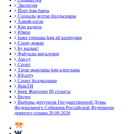
Экология
Йорт һәм бакча
Социаль челтәр йолдызлары
Хәвеф-хәтәр
Көн кадагы
Юмор
Һава торышы һәм ай календаре
Сорау-җавап
Бу кызык!
Файдалы мәгълүмат
Аш-су
Спорт
Татар җырлары һәм клиплары
Югалту
Спорт йолдызлары
ЯшьТИ
Бөек Җиңүнең 80 еллыгы
Видео
Выборы депутатов Государственной Думы
Федерального Собрания Российской Федерации
девятого созыва 20.09.2026