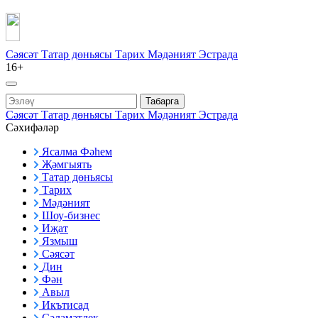
Сәясәт
Татар дөньясы
Тарих
Мәдәният
Эстрада
16+
Табарга
Сәясәт
Татар дөньясы
Тарих
Мәдәният
Эстрада
Сәхифәләр
Ясалма Фәһем
Җәмгыять
Татар дөньясы
Тарих
Мәдәният
Шоу-бизнес
Иҗат
Язмыш
Сәясәт
Дин
Фән
Авыл
Икътисад
Сәламәтлек