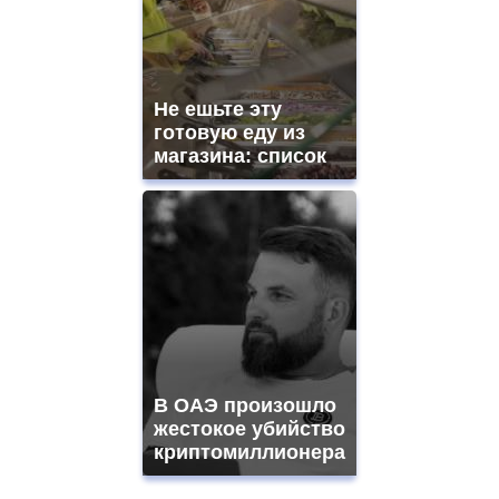
Не ешьте эту
готовую еду из
магазина: список
В ОАЭ произошло
жестокое убийство
криптомиллионера