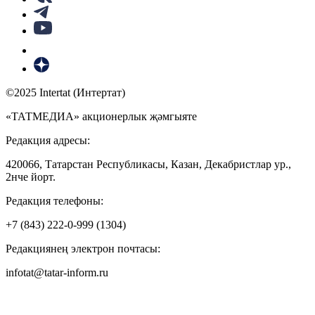
©2025 Intertat (Интертат)
«ТАТМЕДИА» акционерлык җәмгыяте
Редакция адресы:
420066, Татарстан Республикасы, Казан, Декабристлар ур.,
2нче йорт.
Редакция телефоны:
+7 (843) 222-0-999 (1304)
Редакциянең электрон почтасы:
infotat@tatar-inform.ru