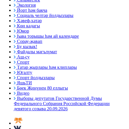
Экология
Йорт һәм бакча
Социаль челтәр йолдызлары
Хәвеф-хәтәр
Көн кадагы
Юмор
Һава торышы һәм ай календаре
Сорау-җавап
Бу кызык!
Файдалы мәгълүмат
Аш-су
Спорт
Татар җырлары һәм клиплары
Югалту
Спорт йолдызлары
ЯшьТИ
Бөек Җиңүнең 80 еллыгы
Видео
Выборы депутатов Государственной Думы
Федерального Собрания Российской Федерации
девятого созыва 20.09.2026