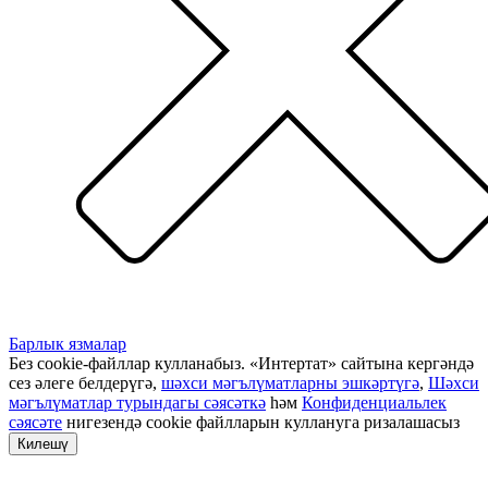
Барлык язмалар
Без cookie-файллар кулланабыз. «Интертат» сайтына кергәндә
сез әлеге белдерүгә,
шәхси мәгълүматларны эшкәртүгә
,
Шәхси
мәгълүматлар турындагы сәясәткә
һәм
Конфиденциальлек
сәясәте
нигезендә cookie файлларын куллануга ризалашасыз
Килешү