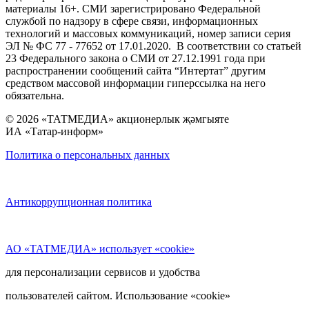
материалы 16+. СМИ зарегистрировано Федеральной
службой по надзору в сфере связи, информационных
технологий и массовых коммуникаций, номер записи серия
ЭЛ № ФС 77 - 77652 от 17.01.2020. В соответствии со статьей
23 Федерального закона о СМИ от 27.12.1991 года при
распространении сообщений сайта “Интертат” другим
средством массовой информации гиперссылка на него
обязательна.
© 2026 «ТАТМЕДИА» акционерлык җәмгыяте
ИА «Татар-информ»
Политика о персональных данных
Антикоррупционная политика
АО «ТАТМЕДИА» использует «cookie»
для персонализации сервисов и удобства
пользователей сайтом. Использование «cookie»