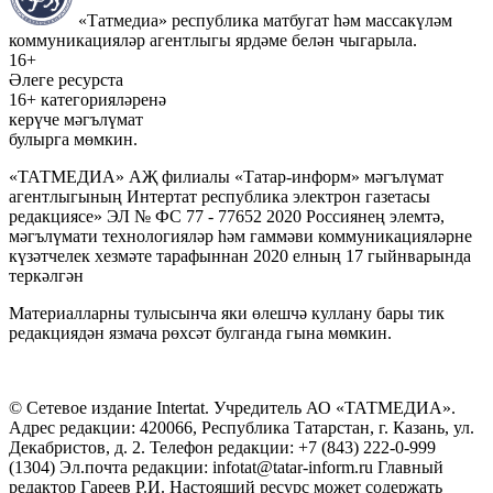
«Татмедиа» республика матбугат һәм массакүләм
коммуникацияләр агентлыгы ярдәме белән чыгарыла.
16+
Әлеге ресурста
16+ категорияләренә
керүче мәгълүмат
булырга мөмкин.
«ТАТМЕДИА» АҖ филиалы «Татар-информ» мәгълүмат
агентлыгының Интертат республика электрон газетасы
редакциясе» ЭЛ № ФС 77 - 77652 2020 Россиянең элемтә,
мәгълүмати технологияләр һәм гаммәви коммуникацияләрне
күзәтчелек хезмәте тарафыннан 2020 елның 17 гыйнварында
теркәлгән
Материалларны тулысынча яки өлешчә куллану бары тик
редакциядән язмача рөхсәт булганда гына мөмкин.
© Сетевое издание Intertat. Учредитель АО «ТАТМЕДИА».
Адрес редакции: 420066, Республика Татарстан, г. Казань, ул.
Декабристов, д. 2. Телефон редакции: +7 (843) 222-0-999
(1304) Эл.почта редакции: infotat@tatar-inform.ru Главный
редактор Гареев Р.И. Настоящий ресурс может содержать