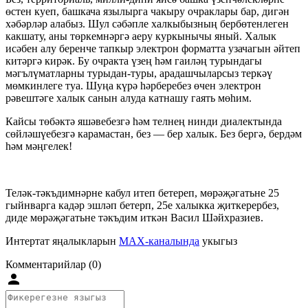
өстен куеп, башкача язылырга чакыру очраклары бар, дигән
хәбәрләр алабыз. Шул сәбәпле халкыбызның бербөтенлеген
какшату, аны төркемнәргә аеру куркынычы яный. Халык
исәбен алу беренче тапкыр электрон форматта узачагын әйтеп
китәргә кирәк. Бу очракта үзең һәм гаиләң турындагы
мәгълүматларны турыдан-туры, арадашчыларсыз теркәү
мөмкинлеге туа. Шуңа күрә һәрберебез өчен электрон
рәвештәге халык санын алуда катнашу гаять мөһим.
Кайсы төбәктә яшәвебезгә һәм телнең нинди диалектында
сөйләшүебезгә карамастан, без — бер халык. Без бергә, бердәм
һәм мәңгелек!
Теләк-тәкъдимнәрне кабул итеп бетереп, мөрәҗәгатьне 25
гыйнварга кадәр эшләп бетерп, 25е халыкка җиткерербез,
диде мөрәҗәгатьне тәкъдим иткән Васил Шәйхразиев.
Интертат яңалыкларын
MAX-каналында
укыгыз
Комментарийлар (0)