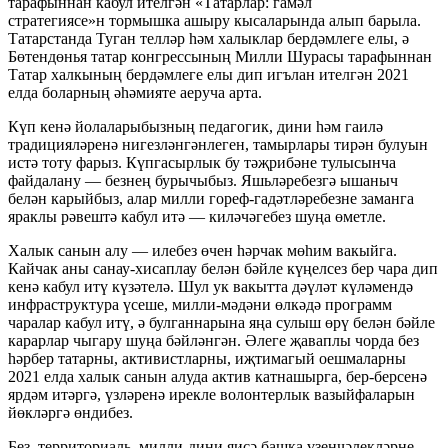
тарафыннан кабул ителгән «Татарлар: гамәл
стратегиясе»н тормышка ашыру кысаларында алып барыла.
Татарстанда Туган телләр һәм халыклар бердәмлеге елы, ә
Бөтендөнья татар конгрессының Милли Шурасы тарафыннан
Татар халкының бердәмлеге елы дип игълан ителгән 2021
елда боларның әһәмияте аеруча арта.
Күп кенә йолаларыбызның педагогик, дини һәм гаилә
традицияләренә нигезләнгәнлеген, тамырлары тирән булуын
истә тоту фарыз. Күпгасырлык бу тәҗрибәне тулысынча
файдалану — безнең бурычыбыз. Яшьләребезгә ышаныч
белән карыйбыз, алар милли гореф-гадәтләребезне заманга
яраклы рәвештә кабул итә — киләчәгебез шуңа өметле.
Халык санын алу — илебез өчен һәрчак мөһим вакыйга.
Кайчак аны санау-хисаплау белән бәйле күңелсез бер чара дип
кенә кабул итү күзәтелә. Шул ук вакытта дәүләт күләмендә
инфраструктура үсеше, милли-мәдәни өлкәдә программ
чаралар кабул итү, ә булганнарына яңа сулыш өрү белән бәйле
карарлар чыгару шуңа бәйләнгән. Әлеге җаваплы чорда без
һәрбер татарны, активистларны, иҗтимагый оешмаларны
2021 елда халык санын алуда актив катнашырга, бер-берсенә
ярдәм итәргә, үзләренә ирекле волонтерлык вазыйфаларын
йөкләргә өндибез.
Без, территориаль, милли-дини яисә башка үзенчәлекләрне