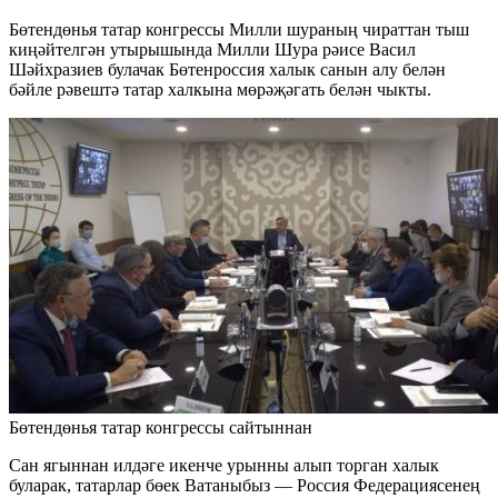
Бөтендөнья татар конгрессы Милли шураның чираттан тыш
киңәйтелгән утырышында Милли Шура рәисе Васил
Шәйхразиев булачак Бөтенроссия халык санын алу белән
бәйле рәвештә татар халкына мөрәҗәгать белән чыкты.
Бөтендөнья татар конгрессы сайтыннан
Сан ягыннан илдәге икенче урынны алып торган халык
буларак, татарлар бөек Ватаныбыз — Россия Федерациясенең