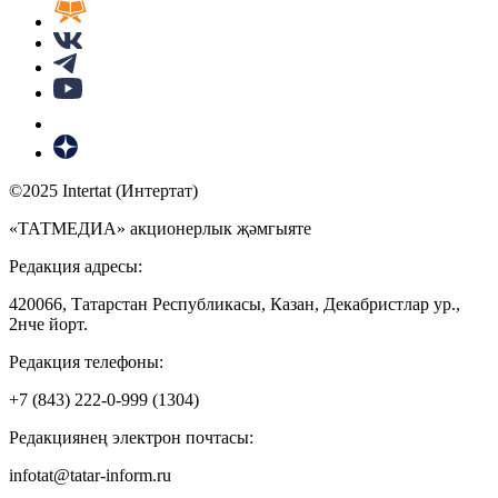
©2025 Intertat (Интертат)
«ТАТМЕДИА» акционерлык җәмгыяте
Редакция адресы:
420066, Татарстан Республикасы, Казан, Декабристлар ур.,
2нче йорт.
Редакция телефоны:
+7 (843) 222-0-999 (1304)
Редакциянең электрон почтасы:
infotat@tatar-inform.ru