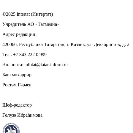
©2025 Intertat (Интертат)
Учредитель АО «Татмедиа»
Адрес редакции:
420066, Республика Татарстан, г. Казань, ул. Декабристов, д. 2
Тел.: +7 843 222 0 999
Эл. почта: infotat@tatar-inform.ru
Баш мөхәррир
Рөстәм Гәрәев
Шеф-редактор
Гөлүзә Ибраһимова