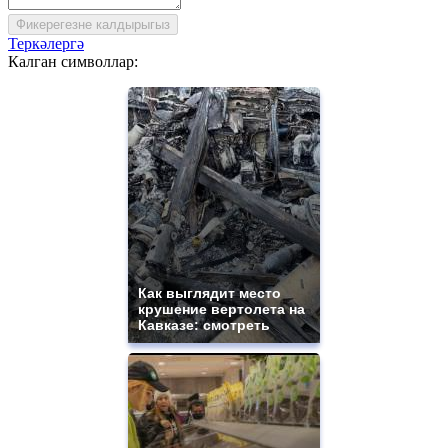
Фикерегезне калдырыгыз
Теркәлергә
Калган символлар:
Как выглядит место
крушение вертолета на
Кавказе: смотреть