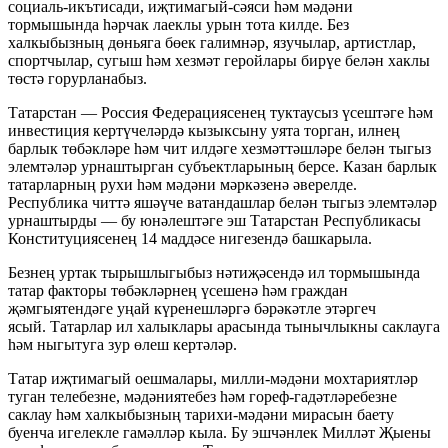
социаль-икътисади, иҗтимагый-сәяси һәм мәдәни
тормышында һәрчак лаеклы урын тота килде. Без
халкыбызның дөньяга бөек галимнәр, язучылар, артистлар,
спортчылар, сугыш һәм хезмәт геройлары бирүе белән хаклы
төстә горурланабыз.
Татарстан — Россия Федерациясенең туктаусыз үсештәге һәм
инвестиция кертүчеләрдә кызыксыну уята торган, илнең
барлык төбәкләре һәм чит илдәге хезмәттәшләре белән тыгыз
элемтәләр урнаштырган субъектларының берсе. Казан барлык
татарларның рухи һәм мәдәни мәркәзенә әверелде.
Республика читтә яшәүче ватандашлар белән тыгыз элемтәләр
урнаштырды — бу юнәлештәге эш Татарстан Республикасы
Конституциясенең 14 маддәсе нигезендә башкарыла.
Безнең уртак тырышлыгыбыз нәтиҗәсендә ил тормышында
татар факторы төбәкләрнең үсешенә һәм граждан
җәмгыятендәге уңай күренешләргә бәрәкәтле этәргеч
ясый. Татарлар ил халыклары арасында тынычлыкны саклауга
һәм ныгытуга зур өлеш кертәләр.
Татар иҗтимагый оешмалары, милли-мәдәни мохтариятләр
туган телебезне, мәдәниятебез һәм гореф-гадәтләребезне
саклау һәм халкыбызның тарихи-мәдәни мирасын баету
буенча игелекле гамәлләр кыла. Бу эшчәнлек Милләт Җыены