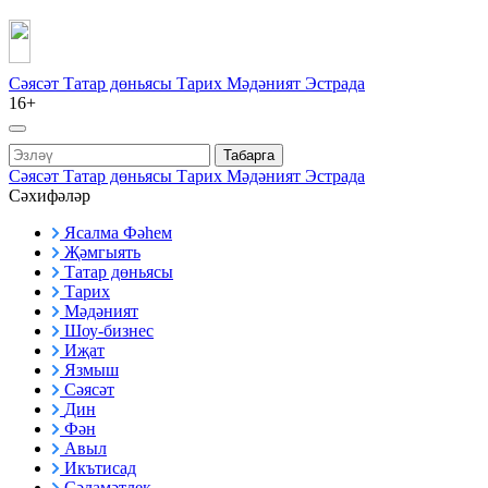
Сәясәт
Татар дөньясы
Тарих
Мәдәният
Эстрада
16+
Табарга
Сәясәт
Татар дөньясы
Тарих
Мәдәният
Эстрада
Сәхифәләр
Ясалма Фәһем
Җәмгыять
Татар дөньясы
Тарих
Мәдәният
Шоу-бизнес
Иҗат
Язмыш
Сәясәт
Дин
Фән
Авыл
Икътисад
Сәламәтлек