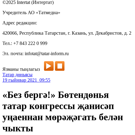
©2025 Intertat (Интертат)
Учредитель АО «Татмедиа»
Адрес редакции:
420066, Республика Татарстан, г. Казань, ул. Декабристов, д. 2
Тел.: +7 843 222 0 999
Эл. почта: infotat@tatar-inform.ru
Язманы тыңлагыз
Татар дөньясы
19 гыйнвар 2021 09:55
«Без бергә!» Бөтендөнья
татар конгрессы җанисәп
уңаеннан мөрәҗәгать белән
чыкты