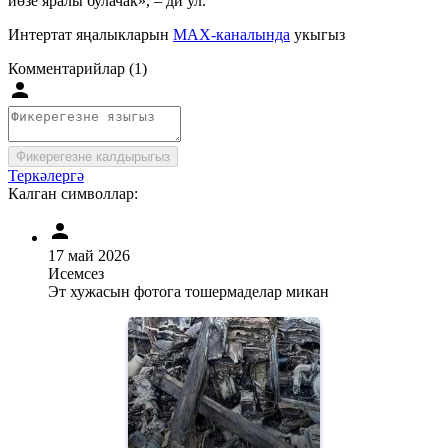
йөзе яралы булачак», – ди ул.
Интертат яңалыкларын
MAX-каналында
укыгыз
Комментарийлар (1)
Фикерегезне калдырыгыз
Теркәлергә
Калган символлар:
17 май 2026
Исемсез
Эт хужасын фотога тошермаделар микан