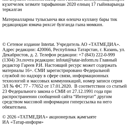
күзәтчелек хезмәте тарафыннан 2020 елның 17 гыйнварында
теркәлгән
Материалларны тулысынча яки өлешчә куллану бары тик
редакциядән язмача рөхсәт булганда гына мөмкин.
© Сетевое издание Intertat. Учредитель АО «ТАТМЕДИА».
Адрес редакции: 420066, Республика Татарстан, г. Казань, ул.
Декабристов, д. 2. Телефон редакции: +7 (843) 222-0-999
(1304) Эл.почта редакции: infotat@tatar-inform.ru Главный
редактор Гареев Р.И. Настоящий ресурс может содержать
материалы 16+. СМИ зарегистрировано Федеральной
службой по надзору в сфере связи, информационных
технологий и массовых коммуникаций, номер записи серия
ЭЛ № ФС 77 - 77652 от 17.01.2020. В соответствии со статьей
23 Федерального закона о СМИ от 27.12.1991 года при
распространении сообщений сайта “Интертат” другим
средством массовой информации гиперссылка на него
обязательна.
© 2026 «ТАТМЕДИА» акционерлык җәмгыяте
ИА «Татар-информ»