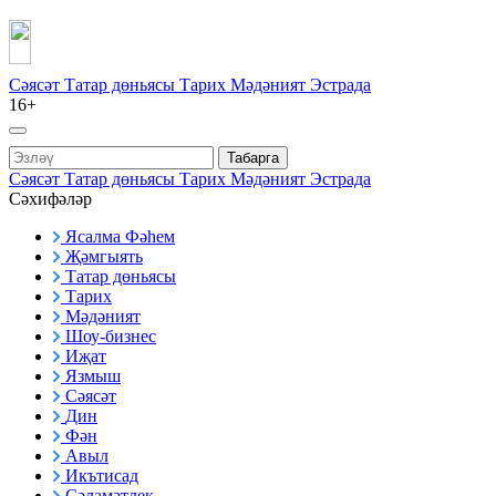
Сәясәт
Татар дөньясы
Тарих
Мәдәният
Эстрада
16+
Табарга
Сәясәт
Татар дөньясы
Тарих
Мәдәният
Эстрада
Сәхифәләр
Ясалма Фәһем
Җәмгыять
Татар дөньясы
Тарих
Мәдәният
Шоу-бизнес
Иҗат
Язмыш
Сәясәт
Дин
Фән
Авыл
Икътисад
Сәламәтлек