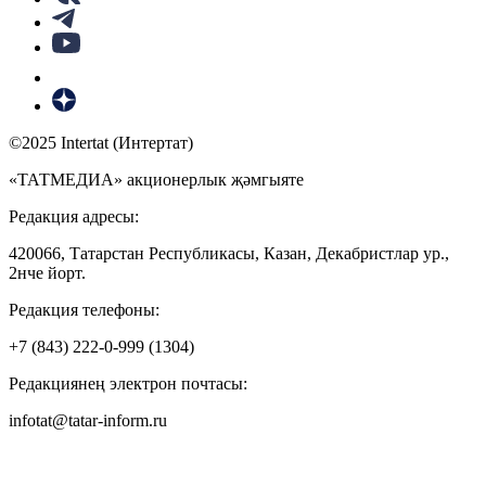
©2025 Intertat (Интертат)
«ТАТМЕДИА» акционерлык җәмгыяте
Редакция адресы:
420066, Татарстан Республикасы, Казан, Декабристлар ур.,
2нче йорт.
Редакция телефоны:
+7 (843) 222-0-999 (1304)
Редакциянең электрон почтасы:
infotat@tatar-inform.ru