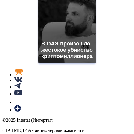
В ОАЭ произошло
жестокое убийство
криптомиллионера
©2025 Intertat (Интертат)
«ТАТМЕДИА» акционерлык җәмгыяте