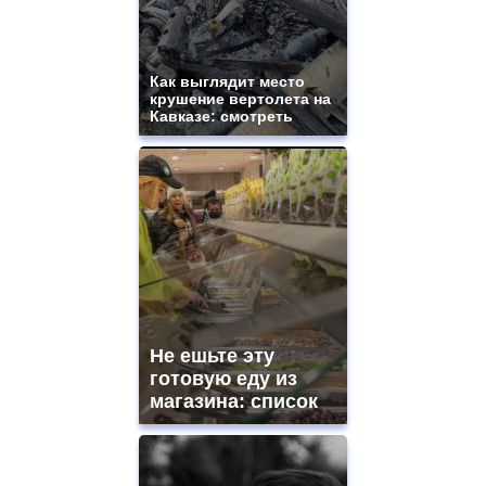
Как выглядит место
крушение вертолета на
Кавказе: смотреть
Не ешьте эту
готовую еду из
магазина: список