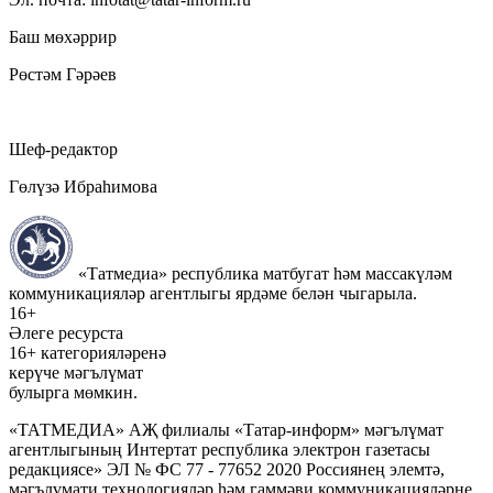
Баш мөхәррир
Рөстәм Гәрәев
Шеф-редактор
Гөлүзә Ибраһимова
«Татмедиа» республика матбугат һәм массакүләм
коммуникацияләр агентлыгы ярдәме белән чыгарыла.
16+
Әлеге ресурста
16+ категорияләренә
керүче мәгълүмат
булырга мөмкин.
«ТАТМЕДИА» АҖ филиалы «Татар-информ» мәгълүмат
агентлыгының Интертат республика электрон газетасы
редакциясе» ЭЛ № ФС 77 - 77652 2020 Россиянең элемтә,
мәгълүмати технологияләр һәм гаммәви коммуникацияләрне