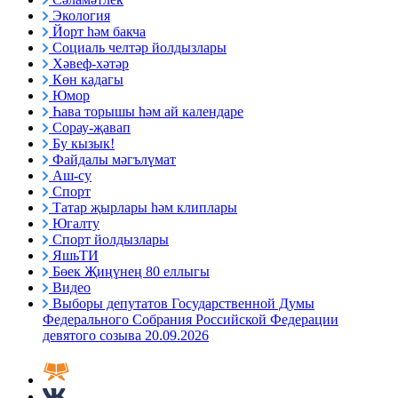
Экология
Йорт һәм бакча
Социаль челтәр йолдызлары
Хәвеф-хәтәр
Көн кадагы
Юмор
Һава торышы һәм ай календаре
Сорау-җавап
Бу кызык!
Файдалы мәгълүмат
Аш-су
Спорт
Татар җырлары һәм клиплары
Югалту
Спорт йолдызлары
ЯшьТИ
Бөек Җиңүнең 80 еллыгы
Видео
Выборы депутатов Государственной Думы
Федерального Собрания Российской Федерации
девятого созыва 20.09.2026