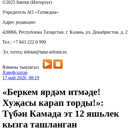
©2025 Intertat (Интертат)
Учредитель АО «Татмедиа»
Адрес редакции:
420066, Республика Татарстан, г. Казань, ул. Декабристов, д. 2
Тел.: +7 843 222 0 999
Эл. почта: infotat@tatar-inform.ru
Язманы тыңлагыз
Хәвеф-хәтәр
17 май 2026 08:19
«Беркем ярдәм итмәде!
Хуҗасы карап торды!»:
Түбән Камада эт 12 яшьлек
кызга ташланган