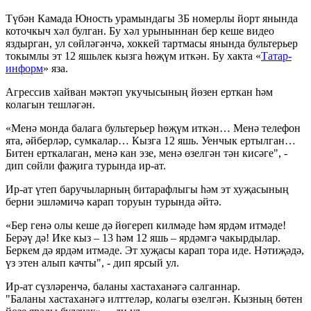
Түбән Камада Юность урамындагы 3Б номерлы йорт янында
коточкыч хәл булган. Бу хәл урыныннан бер кеше видео
яздырган, ул сөйләгәнчә, хоккей тартмасы янында бультерьер
токымлы эт 12 яшьлек кызга һөҗүм иткән. Бу хакта «
Татар-
информ
» яза.
Агрессив хайван мәктәп укучысының йөзен ерткан һәм
колагын тешләгән.
«Менә монда балага бультерьер һөҗүм иткән… Менә телефон
ята, әйберләр, сумкалар… Кызга 12 яшь. Уенчык ертылган…
Битен ерткалаган, менә кан эзе, менә өзелгән тән кисәге", -
дип сөйли фаҗига турында ир-ат.
Ир-ат үтеп баручыларның битарафлыгы һәм эт хуҗасының
берни эшләмичә карап торуын турында әйтә.
«Бер генә олы кеше дә йөгереп килмәде һәм ярдәм итмәде!
Берәү дә! Ике кыз – 13 һәм 12 яшь – ярдәмгә чакырдылар.
Беркем дә ярдәм итмәде. Эт хуҗасы карап тора иде. Нәтиҗәдә,
үз этен алып качты", - дип ярсый ул.
Ир-ат сүзләренчә, баланы хастаханәгә салганнар.
"Баланы хастаханәгә илттеләр, колагы өзелгән. Кызның бөтен