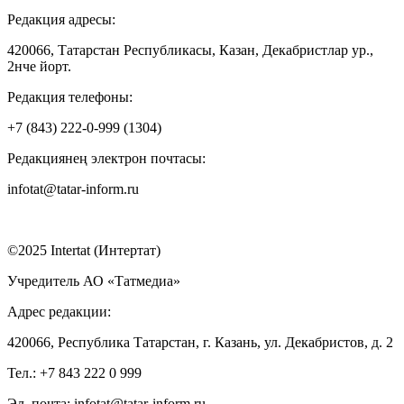
Редакция адресы:
420066, Татарстан Республикасы, Казан, Декабристлар ур.,
2нче йорт.
Редакция телефоны:
+7 (843) 222-0-999 (1304)
Редакциянең электрон почтасы:
infotat@tatar-inform.ru
©2025 Intertat (Интертат)
Учредитель АО «Татмедиа»
Адрес редакции:
420066, Республика Татарстан, г. Казань, ул. Декабристов, д. 2
Тел.: +7 843 222 0 999
Эл. почта: infotat@tatar-inform.ru