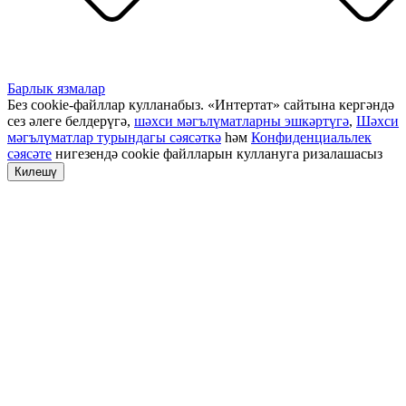
Барлык язмалар
Без cookie-файллар кулланабыз. «Интертат» сайтына кергәндә
сез әлеге белдерүгә,
шәхси мәгълүматларны эшкәртүгә
,
Шәхси
мәгълүматлар турындагы сәясәткә
һәм
Конфиденциальлек
сәясәте
нигезендә cookie файлларын куллануга ризалашасыз
Килешү