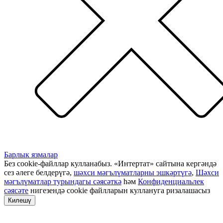
Барлык язмалар
Без cookie-файллар кулланабыз. «Интертат» сайтына кергәндә
сез әлеге белдерүгә,
шәхси мәгълүматларны эшкәртүгә
,
Шәхси
мәгълүматлар турындагы сәясәткә
һәм
Конфиденциальлек
сәясәте
нигезендә cookie файлларын куллануга ризалашасыз
Килешү