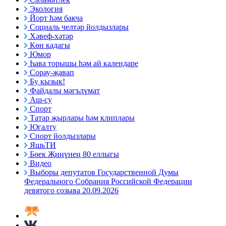
Экология
Йорт һәм бакча
Социаль челтәр йолдызлары
Хәвеф-хәтәр
Көн кадагы
Юмор
Һава торышы һәм ай календаре
Сорау-җавап
Бу кызык!
Файдалы мәгълүмат
Аш-су
Спорт
Татар җырлары һәм клиплары
Югалту
Спорт йолдызлары
ЯшьТИ
Бөек Җиңүнең 80 еллыгы
Видео
Выборы депутатов Государственной Думы
Федерального Собрания Российской Федерации
девятого созыва 20.09.2026