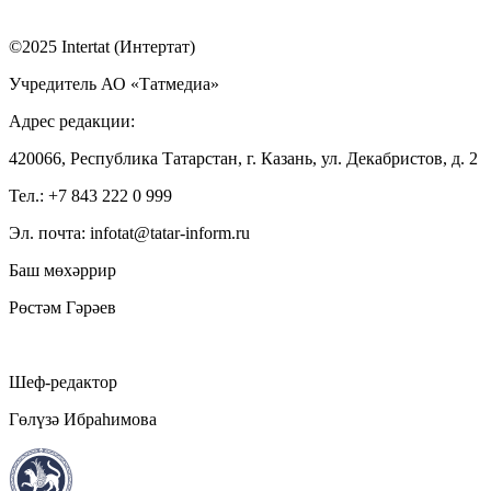
©2025 Intertat (Интертат)
Учредитель АО «Татмедиа»
Адрес редакции:
420066, Республика Татарстан, г. Казань, ул. Декабристов, д. 2
Тел.: +7 843 222 0 999
Эл. почта: infotat@tatar-inform.ru
Баш мөхәррир
Рөстәм Гәрәев
Шеф-редактор
Гөлүзә Ибраһимова