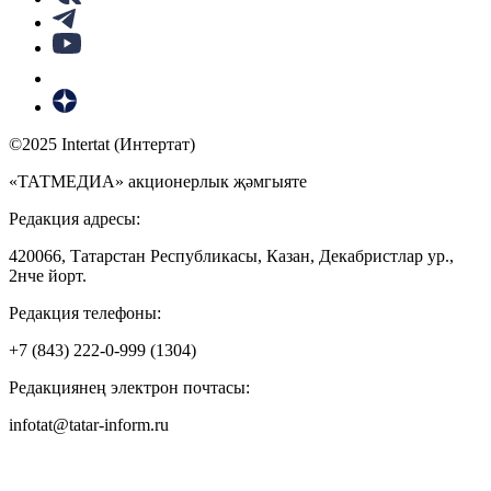
©2025 Intertat (Интертат)
«ТАТМЕДИА» акционерлык җәмгыяте
Редакция адресы:
420066, Татарстан Республикасы, Казан, Декабристлар ур.,
2нче йорт.
Редакция телефоны:
+7 (843) 222-0-999 (1304)
Редакциянең электрон почтасы:
infotat@tatar-inform.ru