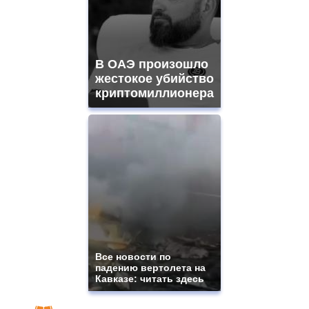
В ОАЭ произошло
жестокое убийство
криптомиллионера
Все новости по
падению вертолета на
Кавказе: читать здесь