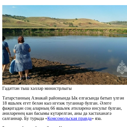
Гадәттән тыш хәлләр министрлыгы
Татарстанның Азнакай районында Ык елгасында батып үлгән
18 яшьлек егет белән кыз игезәк туганнар булган. Әлеге
фаҗигадән соң аларның 66 яшьлек әтиләренә инсульт булган,
әниләренең кан басымы күтәрелгән, аны да хастаханәгә
салганнар. Бу турыда «
Комсомольская правда
» яза.