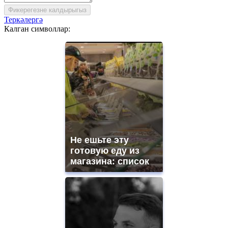
Фикерегезне калдырыгыз
Теркәлергә
Калган символлар:
Не ешьте эту
готовую еду из
магазина: список