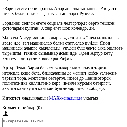
«Зәрия егетен бик яратты. Алар авылда танышты. Августта
никах буласы иде», – ди туган апалары Рузилә.
Зәриянең сөйгән егете социаль челтәрләрдә бергә төшкән
фотоларын куйган. Хәзер егет шок хәлендә, ди.
Мәрхүм Артур машина алырга җыенган. «Энем машиналар
ярата иде, гел машиналар белән статуслар куйды. Япон
машинасы алырга хыялланды, укудан буш чакта акча эшләргә
тырышты, техник сызымнар ясый иде. Җәен Артур көтү
көтте», – ди туган абыйлары Рифат.
Артур белән Зәрия беркемгә начарлык эшләми торган,
игелекле кеше була, башкаларны да магнит кебек үзләренә
тартып тора. Мәктәпне бетергәч, икесе дә Лениногорск
политехника көллиятенә керә, икенче курсын бетергәч,
авылга каникулга кайткан булганнар, диелә хәбәрдә.
Интертат яңалыкларын
MAX-каналында
укыгыз
Комментарийлар (0)