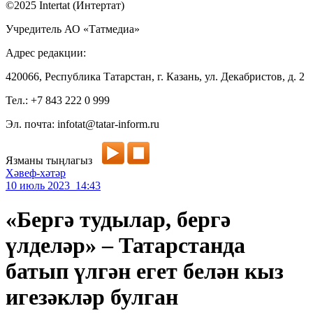
©2025 Intertat (Интертат)
Учредитель АО «Татмедиа»
Адрес редакции:
420066, Республика Татарстан, г. Казань, ул. Декабристов, д. 2
Тел.: +7 843 222 0 999
Эл. почта: infotat@tatar-inform.ru
Язманы тыңлагыз
Хәвеф-хәтәр
10 июль 2023 14:43
«Бергә тудылар, бергә
үлделәр» – Татарстанда
батып үлгән егет белән кыз
игезәкләр булган