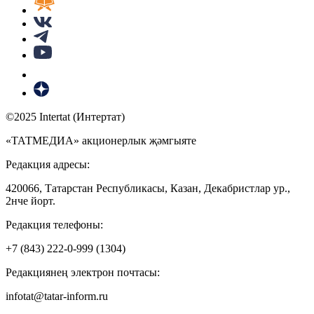
©2025 Intertat (Интертат)
«ТАТМЕДИА» акционерлык җәмгыяте
Редакция адресы:
420066, Татарстан Республикасы, Казан, Декабристлар ур.,
2нче йорт.
Редакция телефоны:
+7 (843) 222-0-999 (1304)
Редакциянең электрон почтасы:
infotat@tatar-inform.ru