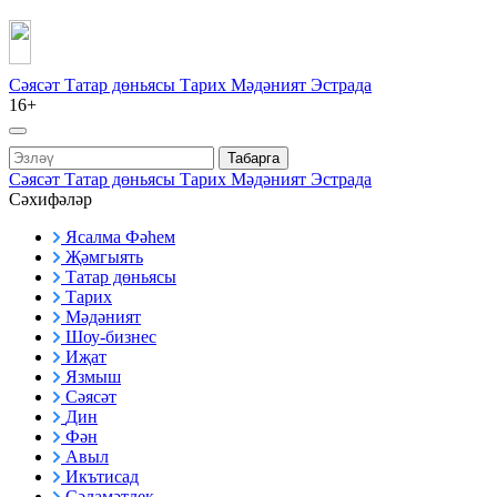
Сәясәт
Татар дөньясы
Тарих
Мәдәният
Эстрада
16+
Табарга
Сәясәт
Татар дөньясы
Тарих
Мәдәният
Эстрада
Сәхифәләр
Ясалма Фәһем
Җәмгыять
Татар дөньясы
Тарих
Мәдәният
Шоу-бизнес
Иҗат
Язмыш
Сәясәт
Дин
Фән
Авыл
Икътисад
Сәламәтлек