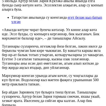
5 июльдә Артур белән Зәрия Күктәкә авылы янында елга
буенда сыер көтүен көтә. Эсселектән алҗыгач, алар су коенып
алырга була.
Татарстан авылында су коенганда
егет белән кыз батып
үлгән
«Авылда көтүне чират буенча көтәләр. Ул көнне алар көтә
иде. Эссе булды, су коенырга кергәннәр, бик кызганыч. Бик
мәрхәмәтле балалар иде», – ди танышлары Айсылу.
Туганнары сүзләренчә, игезәкләр йөзә белгән, ләкин икесе дә
берьюлы чумган һәм кире чыкмаган. Бу вакытта каршы якта
бер ир-ат балык тотып утырган, коткаручыларны ул чакырган.
Егетне 3 сәгатьтән тапканнар, кызны озак эзләгәннәр.
Туганнары аны исән дип өметләнгән, агым алып киткән дә
бер җирдә аңсыз ятадыр, дип уйлаганнар.
Мәрхүмнәр коенган урында агым көчле, су чоңгыллары да
күп булган. Водолазлар кыз мәетен фаҗига урыныннан 500
метр ераклыкта тапкан.
Бер айдан Зәриянең туе булырга тиеш булган. Танышлары
сүзләренчә, Артур белән Зәрия тормыш сөючән, яхшы укый,
хезмәт ярата. Икесенең дә сөйгән яры калган. Алар бик
борчыла.