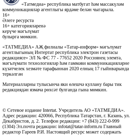
«Татмедиа» республика матбугат һәм массакүләм
коммуникацияләр агентлыгы ярдәме белән чыгарыла.
16+
Әлеге ресурста
16+ категорияләренә
керүче мәгълүмат
булырга мөмкин.
«ТАТМЕДИА» АҖ филиалы «Татар-информ» мәгълүмат
агентлыгының Интертат республика электрон газетасы
редакциясе» ЭЛ № ФС 77 - 77652 2020 Россиянең элемтә,
мәгълүмати технологияләр һәм гаммәви коммуникацияләрне
күзәтчелек хезмәте тарафыннан 2020 елның 17 гыйнварында
теркәлгән
Материалларны тулысынча яки өлешчә куллану бары тик
редакциядән язмача рөхсәт булганда гына мөмкин.
© Сетевое издание Intertat. Учредитель АО «ТАТМЕДИА».
Адрес редакции: 420066, Республика Татарстан, г. Казань, ул.
Декабристов, д. 2. Телефон редакции: +7 (843) 222-0-999
(1304) Эл.почта редакции: infotat@tatar-inform.ru Главный
редактор Гареев Р.И. Настоящий ресурс может содержать