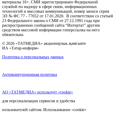
материалы 16+. СМИ зарегистрировано Федеральной
службой по надзору в сфере связи, информационных
технологий и массовых коммуникаций, номер записи серия
ЭЛ № ФС 77 - 77652 от 17.01.2020. В соответствии со статьей
23 Федерального закона о СМИ от 27.12.1991 года при
распространении сообщений сайта “Интертат” другим
средством массовой информации гиперссылка на него
обязательна.
© 2026 «ТАТМЕДИА» акционерлык җәмгыяте
ИА «Татар-информ»
Политика о персональных данных
Антикоррупционная политика
АО «ТАТМЕДИА» использует «cookie»
для персонализации сервисов и удобства
пользователей сайтом. Использование «cookie»