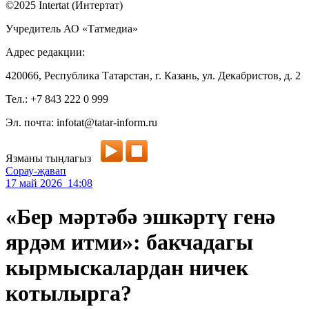
©2025 Intertat (Интертат)
Учредитель АО «Татмедиа»
Адрес редакции:
420066, Республика Татарстан, г. Казань, ул. Декабристов, д. 2
Тел.: +7 843 222 0 999
Эл. почта: infotat@tatar-inform.ru
Язманы тыңлагыз
Сорау-җавап
17 май 2026 14:08
«Бер мәртәбә эшкәртү генә
ярдәм итми»: бакчадагы
кырмыскалардан ничек
котылырга?