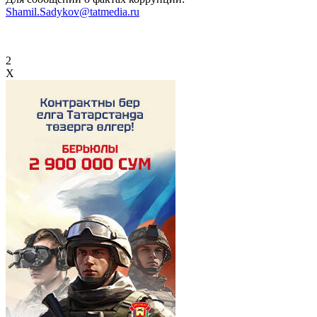
Shamil.Sadykov@tatmedia.ru
2
X