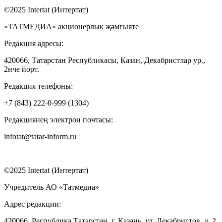
©2025 Intertat (Интертат)
«ТАТМЕДИА» акционерлык җәмгыяте
Редакция адресы:
420066, Татарстан Республикасы, Казан, Декабристлар ур.,
2нче йорт.
Редакция телефоны:
+7 (843) 222-0-999 (1304)
Редакциянең электрон почтасы:
infotat@tatar-inform.ru
©2025 Intertat (Интертат)
Учредитель АО «Татмедиа»
Адрес редакции:
420066, Республика Татарстан, г. Казань, ул. Декабристов, д. 2