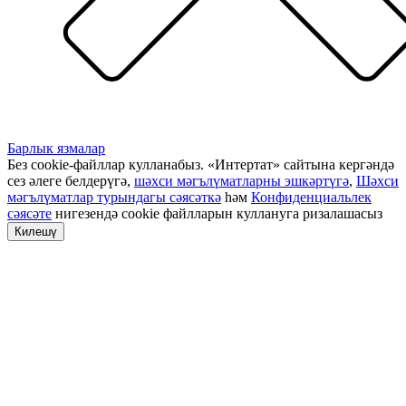
Барлык язмалар
Без cookie-файллар кулланабыз. «Интертат» сайтына кергәндә
сез әлеге белдерүгә,
шәхси мәгълүматларны эшкәртүгә
,
Шәхси
мәгълүматлар турындагы сәясәткә
һәм
Конфиденциальлек
сәясәте
нигезендә cookie файлларын куллануга ризалашасыз
Килешү