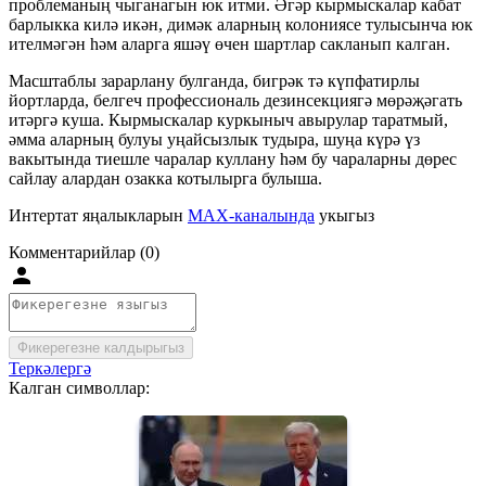
проблеманың чыганагын юк итми. Әгәр кырмыскалар кабат
барлыкка килә икән, димәк аларның колониясе тулысынча юк
ителмәгән һәм аларга яшәү өчен шартлар сакланып калган.
Масштаблы зарарлану булганда, бигрәк тә күпфатирлы
йортларда, белгеч профессиональ дезинсекциягә мөрәҗәгать
итәргә куша. Кырмыскалар куркыныч авырулар таратмый,
әмма аларның булуы уңайсызлык тудыра, шуңа күрә үз
вакытында тиешле чаралар куллану һәм бу чараларны дөрес
сайлау алардан озакка котылырга булыша.
Интертат яңалыкларын
MAX-каналында
укыгыз
Комментарийлар (0)
Фикерегезне калдырыгыз
Теркәлергә
Калган символлар: