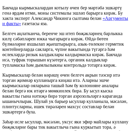
Бакчада кырмыскалардан котылу өчен бер мәртәбә эшкәртү
генә ярдәм итми, моны системалы эшләп барырга кирәк. Бу
хакта эксперт Александр Чикинга сылтама белән
«Аргументы
и факты»
газетасы яза.
Белгеч аңлатканча, беренче эш итеп бөҗәкләрнең барлыкка
килү сәбәпләрен юкка чыгарырга кирәк. Өйдә бөтен
бүлмәләрне яхшылап җыештырырга, азык-төлекне герметик
контейнерларда сакларга, чүпне вакытында түгәргә һәм
өслекләрдә ризык калдыклары калдырмаска кирәк. Бакчада
исә, туфрак торышын күзәтергә, органик калдыклар
тупламаска һәм дымлылыкны контрольдә тотарга кирәк.
Кырмыскалар белән көрәшү өчен белгеч акрын тәэсир итә
торган җимнәр кулланырга киңәш итә. Аларны эшче
кырмыскалар ояларына ташый һәм бу колонияне аналары
белән бергә юк итәргә мөмкинлек бирә. Бу ысул кыска
вакытлы гына нәтиҗә бирә торган аэрозольләргә караганда
ышанычлырак. Шулай ук барьер ысуллар кулланыла, мәсәлән,
плинтусларны, ишек тирәләрен махсус составлар белән
эшкәртергә була.
Зәһәр исле ысуллар, мәсәлән, уксус яки эфир майлары куллану
бөҗәкләрне бары тик вакытлыча гына куркытып тора, ә