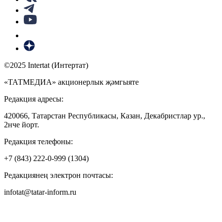
©2025 Intertat (Интертат)
«ТАТМЕДИА» акционерлык җәмгыяте
Редакция адресы:
420066, Татарстан Республикасы, Казан, Декабристлар ур.,
2нче йорт.
Редакция телефоны:
+7 (843) 222-0-999 (1304)
Редакциянең электрон почтасы:
infotat@tatar-inform.ru