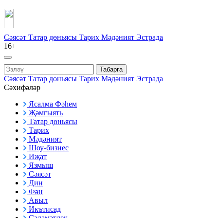
Сәясәт
Татар дөньясы
Тарих
Мәдәният
Эстрада
16+
Табарга
Сәясәт
Татар дөньясы
Тарих
Мәдәният
Эстрада
Сәхифәләр
Ясалма Фәһем
Җәмгыять
Татар дөньясы
Тарих
Мәдәният
Шоу-бизнес
Иҗат
Язмыш
Сәясәт
Дин
Фән
Авыл
Икътисад
Сәламәтлек