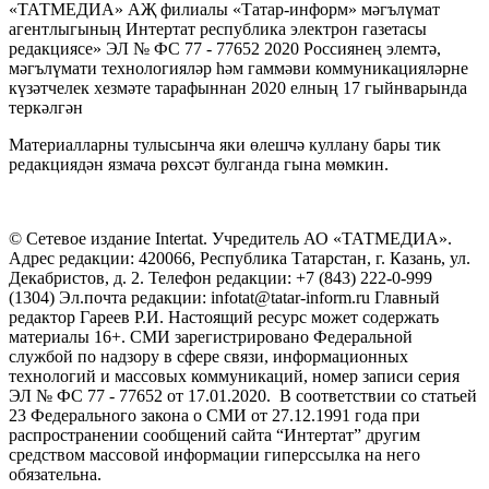
«ТАТМЕДИА» АҖ филиалы «Татар-информ» мәгълүмат
агентлыгының Интертат республика электрон газетасы
редакциясе» ЭЛ № ФС 77 - 77652 2020 Россиянең элемтә,
мәгълүмати технологияләр һәм гаммәви коммуникацияләрне
күзәтчелек хезмәте тарафыннан 2020 елның 17 гыйнварында
теркәлгән
Материалларны тулысынча яки өлешчә куллану бары тик
редакциядән язмача рөхсәт булганда гына мөмкин.
© Сетевое издание Intertat. Учредитель АО «ТАТМЕДИА».
Адрес редакции: 420066, Республика Татарстан, г. Казань, ул.
Декабристов, д. 2. Телефон редакции: +7 (843) 222-0-999
(1304) Эл.почта редакции: infotat@tatar-inform.ru Главный
редактор Гареев Р.И. Настоящий ресурс может содержать
материалы 16+. СМИ зарегистрировано Федеральной
службой по надзору в сфере связи, информационных
технологий и массовых коммуникаций, номер записи серия
ЭЛ № ФС 77 - 77652 от 17.01.2020. В соответствии со статьей
23 Федерального закона о СМИ от 27.12.1991 года при
распространении сообщений сайта “Интертат” другим
средством массовой информации гиперссылка на него
обязательна.