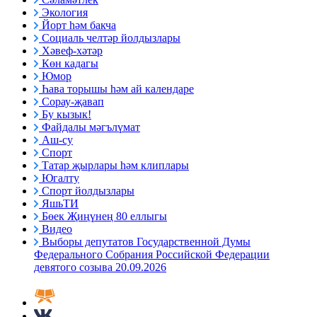
Экология
Йорт һәм бакча
Социаль челтәр йолдызлары
Хәвеф-хәтәр
Көн кадагы
Юмор
Һава торышы һәм ай календаре
Сорау-җавап
Бу кызык!
Файдалы мәгълүмат
Аш-су
Спорт
Татар җырлары һәм клиплары
Югалту
Спорт йолдызлары
ЯшьТИ
Бөек Җиңүнең 80 еллыгы
Видео
Выборы депутатов Государственной Думы
Федерального Собрания Российской Федерации
девятого созыва 20.09.2026