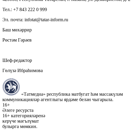
Тел.: +7 843 222 0 999
Эл. почта: infotat@tatar-inform.ru
Баш мөхәррир
Рөстәм Гәрәев
Шеф-редактор
Гөлүзә Ибраһимова
«Татмедиа» республика матбугат һәм массакүләм
коммуникацияләр агентлыгы ярдәме белән чыгарыла.
16+
Әлеге ресурста
16+ категорияләренә
керүче мәгълүмат
булырга мөмкин.