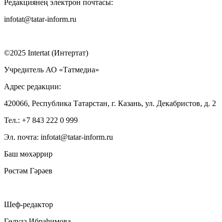
Редакциянең электрон почтасы:
infotat@tatar-inform.ru
©2025 Intertat (Интертат)
Учредитель АО «Татмедиа»
Адрес редакции:
420066, Республика Татарстан, г. Казань, ул. Декабристов, д. 2
Тел.: +7 843 222 0 999
Эл. почта: infotat@tatar-inform.ru
Баш мөхәррир
Рөстәм Гәрәев
Шеф-редактор
Гөлүзә Ибраһимова