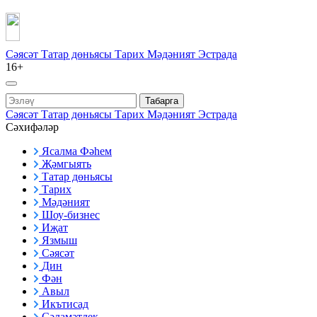
Сәясәт
Татар дөньясы
Тарих
Мәдәният
Эстрада
16+
Табарга
Сәясәт
Татар дөньясы
Тарих
Мәдәният
Эстрада
Сәхифәләр
Ясалма Фәһем
Җәмгыять
Татар дөньясы
Тарих
Мәдәният
Шоу-бизнес
Иҗат
Язмыш
Сәясәт
Дин
Фән
Авыл
Икътисад
Сәламәтлек