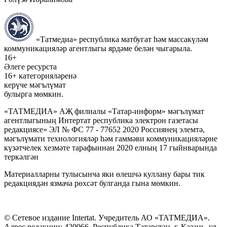
«Татмедиа» республика матбугат һәм массакүләм
коммуникацияләр агентлыгы ярдәме белән чыгарыла.
16+
Әлеге ресурста
16+ категорияләренә
керүче мәгълүмат
булырга мөмкин.
«ТАТМЕДИА» АҖ филиалы «Татар-информ» мәгълүмат
агентлыгының Интертат республика электрон газетасы
редакциясе» ЭЛ № ФС 77 - 77652 2020 Россиянең элемтә,
мәгълүмати технологияләр һәм гаммәви коммуникацияләрне
күзәтчелек хезмәте тарафыннан 2020 елның 17 гыйнварында
теркәлгән
Материалларны тулысынча яки өлешчә куллану бары тик
редакциядән язмача рөхсәт булганда гына мөмкин.
© Сетевое издание Intertat. Учредитель АО «ТАТМЕДИА».
Адрес редакции: 420066, Республика Татарстан, г. Казань, ул.