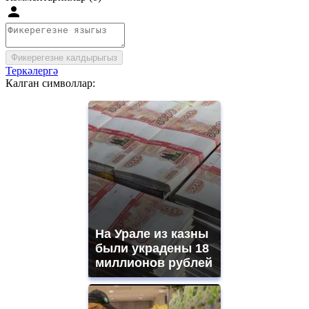
Фикерегезне калдырыгыз
Теркәлергә
Калган символлар:
На Урале из казны
были украдены 18
миллионов рублей