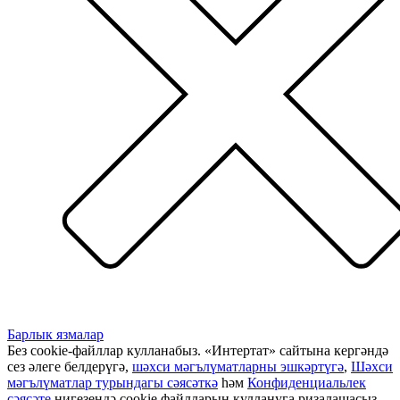
Барлык язмалар
Без cookie-файллар кулланабыз. «Интертат» сайтына кергәндә
сез әлеге белдерүгә,
шәхси мәгълүматларны эшкәртүгә
,
Шәхси
мәгълүматлар турындагы сәясәткә
һәм
Конфиденциальлек
сәясәте
нигезендә cookie файлларын куллануга ризалашасыз