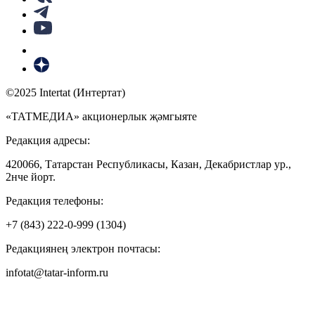
©2025 Intertat (Интертат)
«ТАТМЕДИА» акционерлык җәмгыяте
Редакция адресы:
420066, Татарстан Республикасы, Казан, Декабристлар ур.,
2нче йорт.
Редакция телефоны:
+7 (843) 222-0-999 (1304)
Редакциянең электрон почтасы:
infotat@tatar-inform.ru