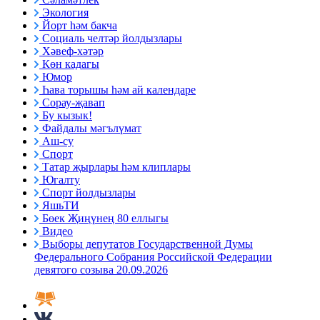
Экология
Йорт һәм бакча
Социаль челтәр йолдызлары
Хәвеф-хәтәр
Көн кадагы
Юмор
Һава торышы һәм ай календаре
Сорау-җавап
Бу кызык!
Файдалы мәгълүмат
Аш-су
Спорт
Татар җырлары һәм клиплары
Югалту
Спорт йолдызлары
ЯшьТИ
Бөек Җиңүнең 80 еллыгы
Видео
Выборы депутатов Государственной Думы
Федерального Собрания Российской Федерации
девятого созыва 20.09.2026