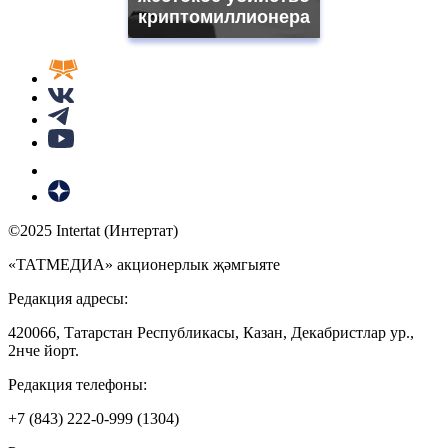
криптомиллионера
©2025 Intertat (Интертат)
«ТАТМЕДИА» акционерлык җәмгыяте
Редакция адресы:
420066, Татарстан Республикасы, Казан, Декабристлар ур.,
2нче йорт.
Редакция телефоны:
+7 (843) 222-0-999 (1304)