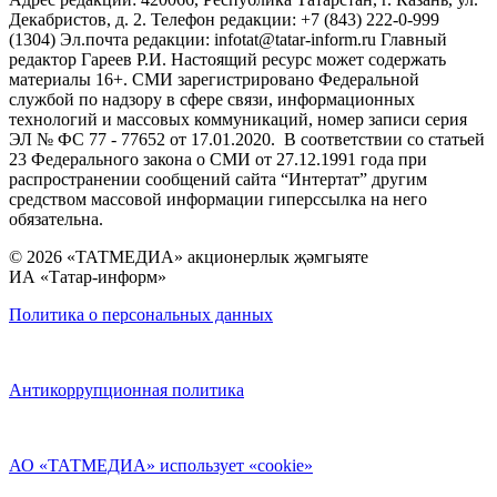
Декабристов, д. 2. Телефон редакции: +7 (843) 222-0-999
(1304) Эл.почта редакции: infotat@tatar-inform.ru Главный
редактор Гареев Р.И. Настоящий ресурс может содержать
материалы 16+. СМИ зарегистрировано Федеральной
службой по надзору в сфере связи, информационных
технологий и массовых коммуникаций, номер записи серия
ЭЛ № ФС 77 - 77652 от 17.01.2020. В соответствии со статьей
23 Федерального закона о СМИ от 27.12.1991 года при
распространении сообщений сайта “Интертат” другим
средством массовой информации гиперссылка на него
обязательна.
© 2026 «ТАТМЕДИА» акционерлык җәмгыяте
ИА «Татар-информ»
Политика о персональных данных
Антикоррупционная политика
АО «ТАТМЕДИА» использует «cookie»