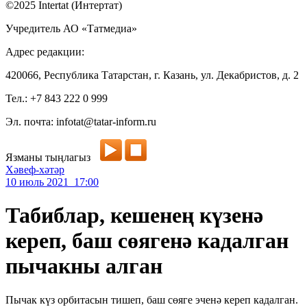
©2025 Intertat (Интертат)
Учредитель АО «Татмедиа»
Адрес редакции:
420066, Республика Татарстан, г. Казань, ул. Декабристов, д. 2
Тел.: +7 843 222 0 999
Эл. почта: infotat@tatar-inform.ru
Язманы тыңлагыз
Хәвеф-хәтәр
10 июль 2021 17:00
Табиблар, кешенең күзенә
кереп, баш сөягенә кадалган
пычакны алган
Пычак күз орбитасын тишеп, баш сөяге эченә кереп кадалган.