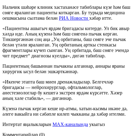
Нальчик шәһәре клиник хастаханәсе табиблары күзе һәм баш
сөяге яраланган пациенты коткарган. Бу турыда медицина
оешмасына сылтама белән
РИА Новости
хәбәр итте.
«Пациентны ашыгыч ярдәм бригадасы китерде. Ул бик авыр
хәлдә иде. Аның күзенә һәм баш сөягенә пычак кергән.
Тикшергәннән соң аңа „Уң орбитаны, баш сөяге эче пычак
белән үтәли яраланган. Уң орбитаның арткы стенкасы
фрагментлары күчеп сынган. Уң орбитада, баш сөяге эчендә
чит предмет“ диагнозы куелды», дигән табиблар.
Пациентның башыннан пычакны алганнар, аннары яраны
хирургик ысул белән эшкәрткәннәр.
«Икенче этапта баш миен дренажладылар. Белгечләр
бригадасы — нейрохирурглар, офтальмологлар,
анестезиологлар бу кешегә экстрен ярдәм күрсәтте. Хәзер
аның хәле стабиль», — дигәннәр.
Күзенә пычак кергән кеше ир-атмы, хатын-кызмы икәне дә,
әлеге вакыйга ни сәбәпле килеп чыкканы да хәбәр ителми.
Интертат яңалыкларын
MAX-каналында
укыгыз
Комментарийлар (0)