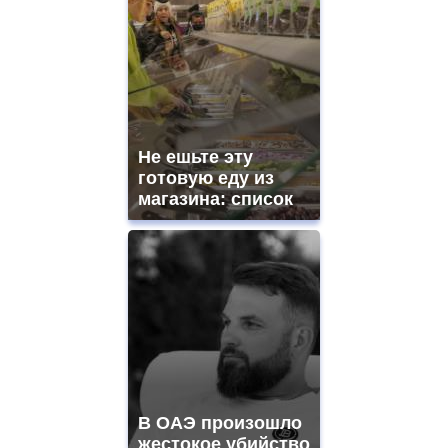
Не ешьте эту
готовую еду из
магазина: список
В ОАЭ произошло
жестокое убийство