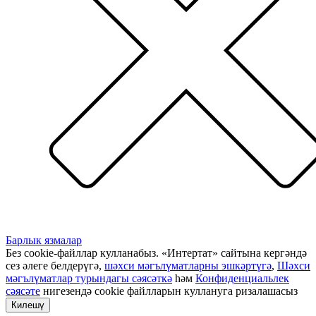
Барлык язмалар
Без cookie-файллар кулланабыз. «Интертат» сайтына кергәндә
сез әлеге белдерүгә,
шәхси мәгълүматларны эшкәртүгә
,
Шәхси
мәгълүматлар турындагы сәясәткә
һәм
Конфиденциальлек
сәясәте
нигезендә cookie файлларын куллануга ризалашасыз
Килешү