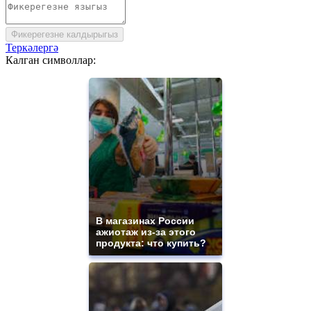
Фикерегезне калдырыгыз
Теркәлергә
Калган символлар:
В магазинах России
ажиотаж из-за этого
продукта: что купить?