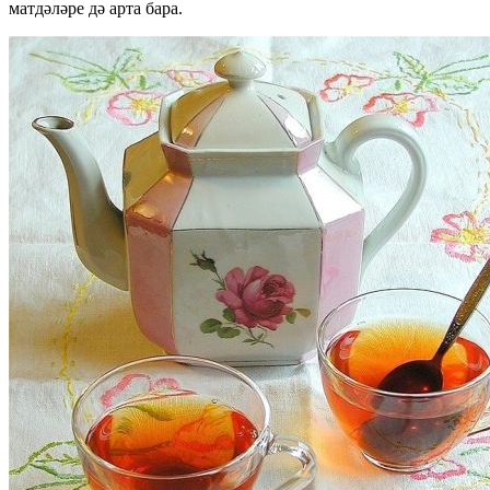
матдәләре дә арта бара.