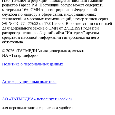
(1304) Эл.почта редакции: infotat@tatar-inform.ru Главный
редактор Гареев Р.И. Настоящий ресурс может содержать
материалы 16+. СМИ зарегистрировано Федеральной
службой по надзору в сфере связи, информационных
технологий и массовых коммуникаций, номер записи серия
ЭЛ № ФС 77 - 77652 от 17.01.2020. В соответствии со статьей
23 Федерального закона о СМИ от 27.12.1991 года при
распространении сообщений сайта “Интертат” другим
средством массовой информации гиперссылка на него
обязательна.
© 2026 «ТАТМЕДИА» акционерлык җәмгыяте
ИА «Татар-информ»
Политика о персональных данных
Антикоррупционная политика
АО «ТАТМЕДИА» использует «cookie»
для персонализации сервисов и удобства