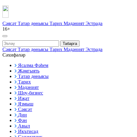
Сәясәт
Татар дөньясы
Тарих
Мәдәният
Эстрада
16+
Табарга
Сәясәт
Татар дөньясы
Тарих
Мәдәният
Эстрада
Сәхифәләр
Ясалма Фәһем
Җәмгыять
Татар дөньясы
Тарих
Мәдәният
Шоу-бизнес
Иҗат
Язмыш
Сәясәт
Дин
Фән
Авыл
Икътисад
Сәламәтлек