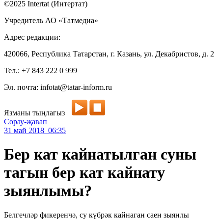
©2025 Intertat (Интертат)
Учредитель АО «Татмедиа»
Адрес редакции:
420066, Республика Татарстан, г. Казань, ул. Декабристов, д. 2
Тел.: +7 843 222 0 999
Эл. почта: infotat@tatar-inform.ru
Язманы тыңлагыз
Сорау-җавап
31 май 2018 06:35
Бер кат кайнатылган суны
тагын бер кат кайнату
зыянлымы?
Белгечләр фикеренчә, су күбрәк кайнаган саен зыянлы