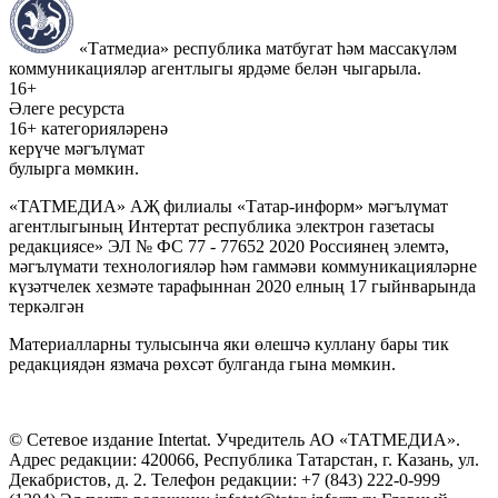
«Татмедиа» республика матбугат һәм массакүләм
коммуникацияләр агентлыгы ярдәме белән чыгарыла.
16+
Әлеге ресурста
16+ категорияләренә
керүче мәгълүмат
булырга мөмкин.
«ТАТМЕДИА» АҖ филиалы «Татар-информ» мәгълүмат
агентлыгының Интертат республика электрон газетасы
редакциясе» ЭЛ № ФС 77 - 77652 2020 Россиянең элемтә,
мәгълүмати технологияләр һәм гаммәви коммуникацияләрне
күзәтчелек хезмәте тарафыннан 2020 елның 17 гыйнварында
теркәлгән
Материалларны тулысынча яки өлешчә куллану бары тик
редакциядән язмача рөхсәт булганда гына мөмкин.
© Сетевое издание Intertat. Учредитель АО «ТАТМЕДИА».
Адрес редакции: 420066, Республика Татарстан, г. Казань, ул.
Декабристов, д. 2. Телефон редакции: +7 (843) 222-0-999