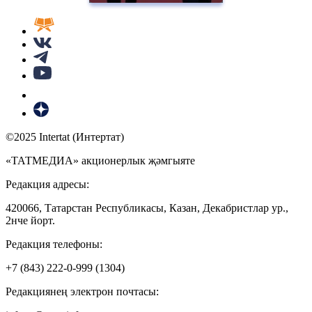
©2025 Intertat (Интертат)
«ТАТМЕДИА» акционерлык җәмгыяте
Редакция адресы:
420066, Татарстан Республикасы, Казан, Декабристлар ур.,
2нче йорт.
Редакция телефоны:
+7 (843) 222-0-999 (1304)
Редакциянең электрон почтасы: