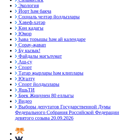
Экология
Йорт һәм бакча
Социаль челтәр йолдызлары
Хәвеф-хәтәр
Көн кадагы
Юмор
Һава торышы һәм ай календаре
Сорау-җавап
Бу кызык!
Файдалы мәгълүмат
Аш-су
Спорт
Татар җырлары һәм клиплары
Югалту
Спорт йолдызлары
ЯшьТИ
Бөек Җиңүнең 80 еллыгы
Видео
Выборы депутатов Государственной Думы
Федерального Собрания Российской Федерации
девятого созыва 20.09.2026