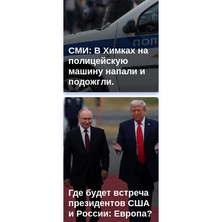
СМИ: В Химках на
полицейскую
машину напали и
подожгли.
Где будет встреча
президентов США
и России: Европа?