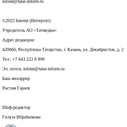
infotat@tatar-inform.ru
©2025 Intertat (Интертат)
Учредитель АО «Татмедиа»
Адрес редакции:
420066, Республика Татарстан, г. Казань, ул. Декабристов, д. 2
Тел.: +7 843 222 0 999
Эл. почта: infotat@tatar-inform.ru
Баш мөхәррир
Рөстәм Гәрәев
Шеф-редактор
Гөлүзә Ибраһимова