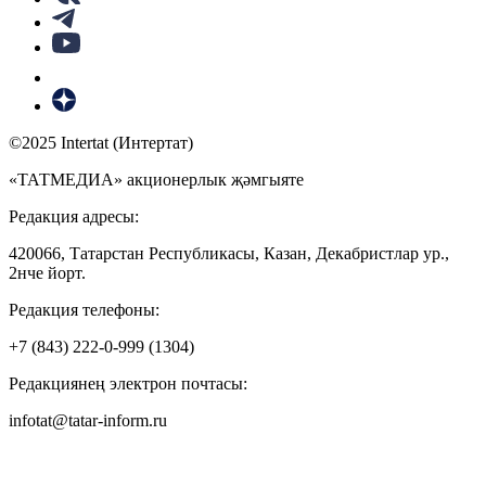
©2025 Intertat (Интертат)
«ТАТМЕДИА» акционерлык җәмгыяте
Редакция адресы:
420066, Татарстан Республикасы, Казан, Декабристлар ур.,
2нче йорт.
Редакция телефоны:
+7 (843) 222-0-999 (1304)
Редакциянең электрон почтасы:
infotat@tatar-inform.ru