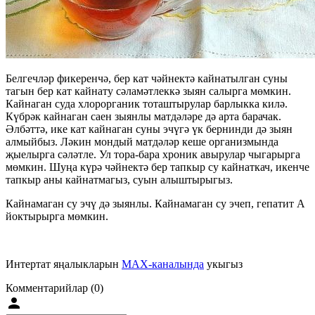
Белгечләр фикеренчә, бер кат чәйнектә кайнатылган суны
тагын бер кат кайнату сәламәтлеккә зыян салырга мөмкин.
Кайнаган суда хлорорганик тоташтырулар барлыкка килә.
Күбрәк кайнаган саен зыянлы матдәләре дә арта барачак.
Әлбәттә, ике кат кайнаган суны эчүгә үк бернинди дә зыян
алмыйбыз. Ләкин мондый матдәләр кеше организмында
җыелырга сәләтле. Ул тора-бара хроник авырулар чыгарырга
мөмкин. Шуңа күрә чәйнектә бер тапкыр су кайнаткач, икенче
тапкыр аны кайнатмагыз, суын алыштырыгыз.
Кайнамаган су эчү дә зыянлы. Кайнамаган су эчеп, гепатит А
йоктырырга мөмкин.
Интертат яңалыкларын
MAX-каналында
укыгыз
Комментарийлар (0)