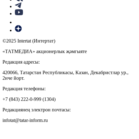
©2025 Intertat (Интертат)
«ТАТМЕДИА» акционерлык җәмгыяте
Редакция адресы:
420066, Татарстан Республикасы, Казан, Декабристлар ур.,
2нче йорт.
Редакция телефоны:
+7 (843) 222-0-999 (1304)
Редакциянең электрон почтасы:
infotat@tatar-inform.ru