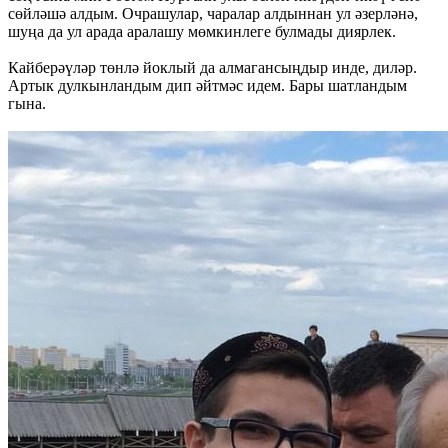
сөйләшә алдым. Очрашулар, чаралар алдыннан ул әзерләнә,
шуңа да ул арада аралашу мөмкинлеге булмады диярлек.
Кайберәүләр төнлә йоклый да алмагансыңдыр инде, диләр.
Артык дулкынландым дип әйтмәс идем. Бары шатландым
гына.