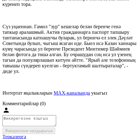
күренеп тора.
Сүз уңаеннан. Гамил "зур" кешеләр белән беренче генә
тапкыр аралашмый. Актив гражданнарга паспорт тапшыру
тантанасында катнашучы буларак, ул берничә ел элек Дәүләт
Советында булып, чыгыш ясаган иде. Быел исә Казан ханнары
күмү чарасында ул беренче Президент Минтимер Шәймиев
белән фотога да төшә алган. Бу очрашудан соң исә ул үзенең
тагын да популярлашып китүен әйтте. "Ярый әле телефонның
тавышы сүндереп куелган - бертуктамый шалтыраталар", -
диде ул.
Интертат яңалыкларын
MAX-каналында
укыгыз
Комментарийлар (0)
Фикерегезне калдырыгыз
Теркәлергә