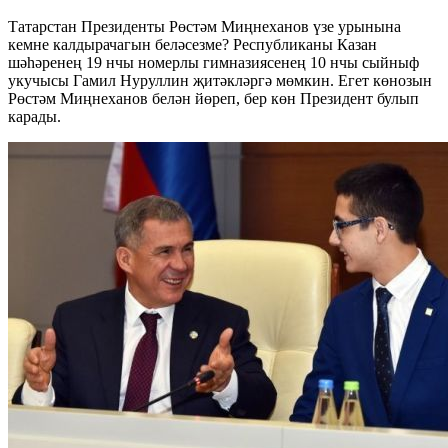
Татарстан Президенты Рөстәм Миңнеханов үзе урынына
кемне калдырачагын беләсезме? Республиканы Казан
шәһәренең 19 нчы номерлы гимназиясенең 10 нчы сыйныф
укучысы Гамил Нуруллин җитәкләргә мөмкин. Егет көнозын
Рөстәм Миңнеханов белән йөреп, бер көн Президент булып
карады.