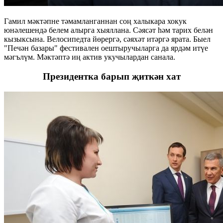
Гамил мәктәпне тәмамланганнан соң халыкара хокук
юнәлешендә белем алырга хыяллана. Сәясәт һәм тарих белән
кызыксына. Велосипедта йөрергә, сәяхәт итәргә ярата. Быел
"Печән базары" фестивален оештыручыларга да ярдәм итүе
мәгълүм. Мәктәптә иң актив укучылардан санала.
Президентка барып җиткән хат