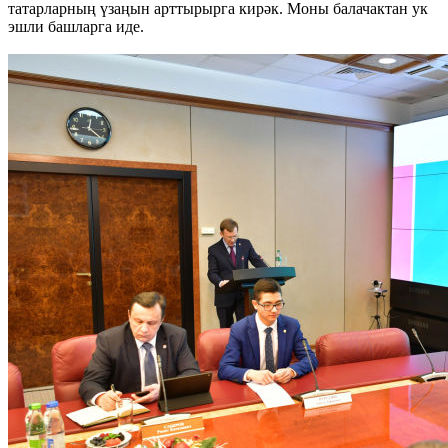
татарларның үзаңын арттырырга кирәк. Моны балачактан ук
эшли башларга иде.