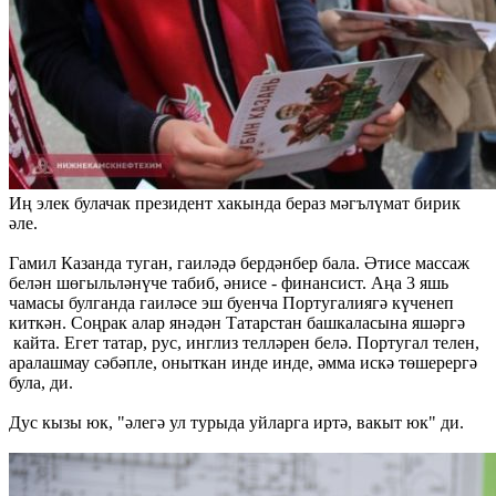
Иң элек булачак президент хакында бераз мәгълүмат бирик
әле.
Гамил Казанда туган, гаиләдә бердәнбер бала. Әтисе массаж
белән шөгыльләнүче табиб, әнисе - финансист. Аңа 3 яшь
чамасы булганда гаиләсе эш буенча Португалиягә күченеп
киткән. Соңрак алар янәдән Татарстан башкаласына яшәргә
кайта. Егет татар, рус, инглиз телләрен белә. Португал телен,
аралашмау сәбәпле, оныткан инде инде, әмма искә төшерергә
була, ди.
Дус кызы юк, "әлегә ул турыда уйларга иртә, вакыт юк" ди.