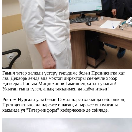
Гамил татар халкын үстерү тәкъдиме белән Президентка хат
яза. Декабрь аенда аңа мәктәп директоры сөенечле хәбәр
җиткерә - Рөстәм Миңнеханов Гамилнең хатын укыган!
Укыган гына түгел, аның тәкъдимен дә кабул иткән!
Рөстәм Нургали улы белән Гамил нәрсә хакында сөйләшкән,
Президентның аңа нәрсәсе ошаган, ә нәрсәсе ошамаганы
хакында ул "Татар-информ" хәбәрчесенә дә сөйләде.