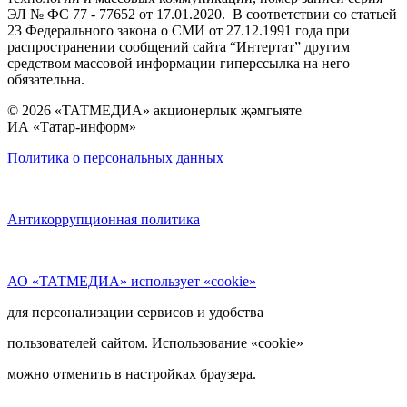
ЭЛ № ФС 77 - 77652 от 17.01.2020. В соответствии со статьей
23 Федерального закона о СМИ от 27.12.1991 года при
распространении сообщений сайта “Интертат” другим
средством массовой информации гиперссылка на него
обязательна.
© 2026 «ТАТМЕДИА» акционерлык җәмгыяте
ИА «Татар-информ»
Политика о персональных данных
Антикоррупционная политика
АО «ТАТМЕДИА» использует «cookie»
для персонализации сервисов и удобства
пользователей сайтом. Использование «cookie»
можно отменить в настройках браузера.