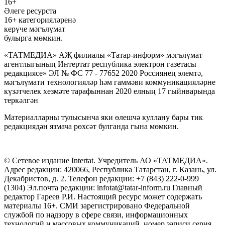
16+
Әлеге ресурста
16+ категорияләренә
керүче мәгълүмат
булырга мөмкин.
«ТАТМЕДИА» АҖ филиалы «Татар-информ» мәгълүмат
агентлыгының Интертат республика электрон газетасы
редакциясе» ЭЛ № ФС 77 - 77652 2020 Россиянең элемтә,
мәгълүмати технологияләр һәм гаммәви коммуникацияләрне
күзәтчелек хезмәте тарафыннан 2020 елның 17 гыйнварында
теркәлгән
Материалларны тулысынча яки өлешчә куллану бары тик
редакциядән язмача рөхсәт булганда гына мөмкин.
© Сетевое издание Intertat. Учредитель АО «ТАТМЕДИА».
Адрес редакции: 420066, Республика Татарстан, г. Казань, ул.
Декабристов, д. 2. Телефон редакции: +7 (843) 222-0-999
(1304) Эл.почта редакции: infotat@tatar-inform.ru Главный
редактор Гареев Р.И. Настоящий ресурс может содержать
материалы 16+. СМИ зарегистрировано Федеральной
службой по надзору в сфере связи, информационных
технологий и массовых коммуникаций, номер записи серия