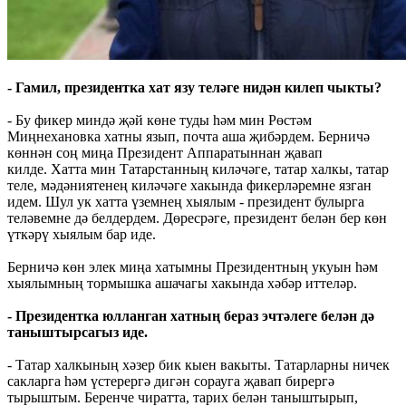
- Гамил, президентка хат язу теләге нидән килеп чыкты?
- Бу фикер миндә җәй көне туды һәм мин Рөстәм
Миңнехановка хатны язып, почта аша җибәрдем. Берничә
көннән соң миңа Президент Аппаратыннан җавап
килде. Хатта мин Татарстанның киләчәге, татар халкы, татар
теле, мәдәниятенең киләчәге хакында фикерләремне язган
идем. Шул ук хатта үземнең хыялым - президент булырга
теләвемне дә белдердем. Дөресрәге, президент белән бер көн
үткәрү хыялым бар иде.
Берничә көн элек миңа хатымны Президентның укуын һәм
хыялымның тормышка ашачагы хакында хәбәр иттеләр.
- Президентка юлланган хатның бераз эчтәлеге белән дә
таныштырсагыз иде.
- Татар халкының хәзер бик кыен вакыты. Татарларны ничек
сакларга һәм үстерергә дигән сорауга җавап бирергә
тырыштым. Беренче чиратта, тарих белән таныштырып,