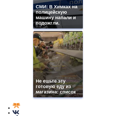
СМИ: В Химках на
полицейскую
машину напали и
подожгли.
Не ешьте эту
готовую еду из
магазина: список