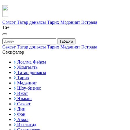
Сәясәт
Татар дөньясы
Тарих
Мәдәният
Эстрада
16+
Табарга
Сәясәт
Татар дөньясы
Тарих
Мәдәният
Эстрада
Сәхифәләр
Ясалма Фәһем
Җәмгыять
Татар дөньясы
Тарих
Мәдәният
Шоу-бизнес
Иҗат
Язмыш
Сәясәт
Дин
Фән
Авыл
Икътисад
Сәламәтлек