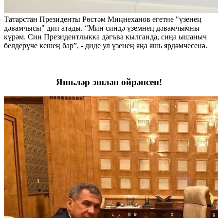
Татарстан Президенты Рөстәм Миңнеханов егетне "үзенең
дәвамчысы" дип атады. “Мин синдә үземнең дәвамчымны
күрәм. Син Президентлыкка дәгъва кылганда, сиңа ышаныч
белдерүче кешең бар”, - диде ул үзенең яңа яшь ярдәмчесенә.
Яшьләр эшләп өйрәнсен!