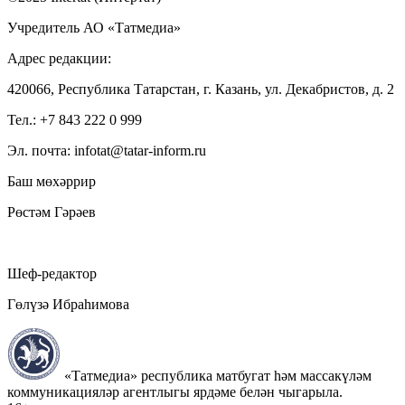
Учредитель АО «Татмедиа»
Адрес редакции:
420066, Республика Татарстан, г. Казань, ул. Декабристов, д. 2
Тел.: +7 843 222 0 999
Эл. почта: infotat@tatar-inform.ru
Баш мөхәррир
Рөстәм Гәрәев
Шеф-редактор
Гөлүзә Ибраһимова
«Татмедиа» республика матбугат һәм массакүләм
коммуникацияләр агентлыгы ярдәме белән чыгарыла.