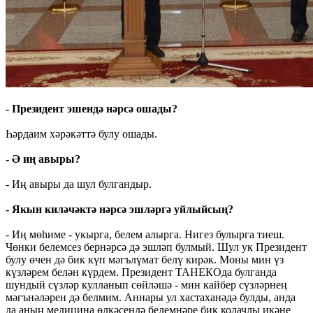
- Президент эшендә нәрсә ошады?
Һәрдаим хәрәкәттә булу ошады.
- Ә иң авыры?
- Иң авыры да шул булгандыр.
- Якын киләчәктә нәрсә эшләргә уйлыйсың?
- Иң мөһиме - укырга, белем алырга. Нигез булырга тиеш.
Чөнки белемсез бернәрсә дә эшләп булмый. Шул ук Президент
булу өчен дә бик күп мәгълүмат белү кирәк. Моны мин үз
күзләрем белән күрдем. Президент ТАНЕКОда булганда
шундый сүзләр кулланып сөйләшә - мин кайбер сүзләрнең
мәгънәләрен дә белмим. Аннары ул хастаханәдә булды, анда
да аның медицина өлкәсендә белемнәре бик колачлы икәне