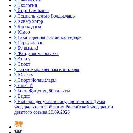
Экология
Йорт һәм бакча
Социаль челтәр йолдызлары
Хәвеф-хәтәр
Көн кадагы
Юмор
Һава торышы һәм ай календаре
Сорау-җавап
Бу кызык!
Файдалы мәгълүмат
Аш-су
Спорт
Татар җырлары һәм клиплары
Югалту
Спорт йолдызлары
ЯшьТИ
Бөек Җиңүнең 80 еллыгы
Видео
Выборы депутатов Государственной Думы
Федерального Собрания Российской Федерации
девятого созыва 20.09.2026