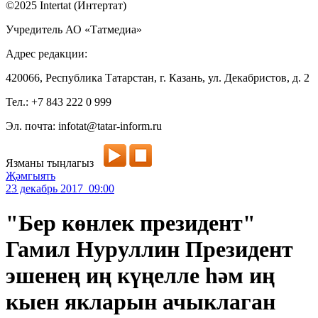
©2025 Intertat (Интертат)
Учредитель АО «Татмедиа»
Адрес редакции:
420066, Республика Татарстан, г. Казань, ул. Декабристов, д. 2
Тел.: +7 843 222 0 999
Эл. почта: infotat@tatar-inform.ru
Язманы тыңлагыз
Җәмгыять
23 декабрь 2017 09:00
"Бер көнлек президент"
Гамил Нуруллин Президент
эшенең иң күңелле һәм иң
кыен якларын ачыклаган