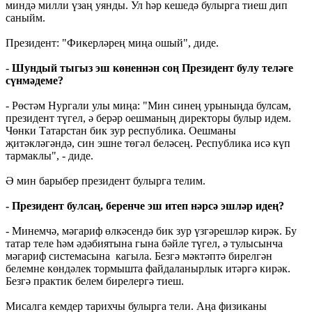
миндә милли үзаң уянды. Ул һәр кешедә булырга тиеш дип
саныйм.
Президент: "Фикерләрең миңа ошый", диде.
-
Шундый тыгыз эш көненнән соң Президент булу теләге
сүнмәдеме?
- Рөстәм Нургали улы миңа: "Мин синең урыныңда булсам,
президент түгел, ә берәр оешманың директоры булыр идем.
Чөнки Татарстан бик зур республика. Оешманы
җитәкләгәндә, син эшне төгәл беләсең. Республика исә күп
тармаклы", - диде.
Ә мин барыбер президент булырга телим.
- Президент булсаң, беренче эш итеп нәрсә эшләр идең?
- Минемчә, мәгариф өлкәсендә бик зур үзгәрешләр кирәк. Бу
татар теле һәм әдәбиятына гына бәйле түгел, ә тулысынча
мәгариф системасына кагыла. Безгә мәктәптә бирелгән
белемне көндәлек тормышта файдаланырлык итәргә кирәк.
Безгә практик белем бирелергә тиеш.
Мисалга кемдер тарихчы булырга тели. Аңа физиканы