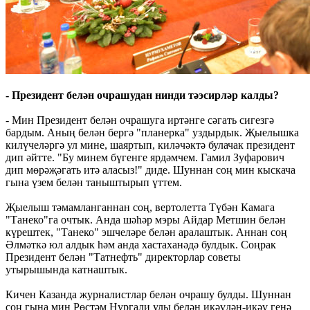
- Президент белән очрашудан нинди тәэсирләр калды?
- Мин Президент белән очрашуга иртәнге сәгать сигезгә
бардым. Аның белән бергә "планерка" уздырдык. Җыелышка
килүчеләргә ул мине, шаяртып, киләчәктә булачак президент
дип әйтте. "Бу минем бүгенге ярдәмчем. Гамил Зуфарович
дип мөрәҗәгать итә аласыз!" диде. Шуннан соң мин кыскача
гына үзем белән таныштырып үттем.
Җыелыш тәмамланганнан соң, вертолетта Түбән Камага
"Танеко"га очтык. Анда шәһәр мэры Айдар Метшин белән
күрештек, "Танеко" эшчеләре белән аралаштык. Аннан соң
Әлмәткә юл алдык һәм анда хастаханәдә булдык. Соңрак
Президент белән "Татнефть" директорлар советы
утырышында катнаштык.
Кичен Казанда журналистлар белән очрашу булды. Шуннан
соң гына мин Рөстәм Нургали улы белән икәүдән-икәү генә