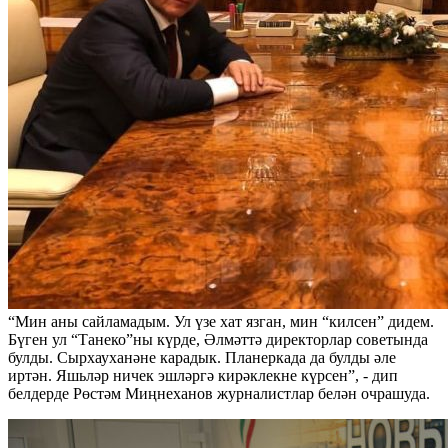
“Мин аны сайламадым. Ул үзе хат язган, мин “килсен” дидем.
Бүген ул “Танеко”ны күрде, Әлмәттә директорлар советында
булды. Сырхауханәне карадык. Планеркада да булды әле
иртән. Яшьләр ничек эшләргә кирәклекне күрсен”, - дип
белдерде Рөстәм Миңнеханов журналистлар белән очрашуда.