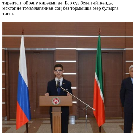
тирәнтен өйрәнү кирәкми дә. Бер сүз белән әйткәндә,
мәктәпне тәмамлаганнан соң без тормышка әзер булырга
тиеш.