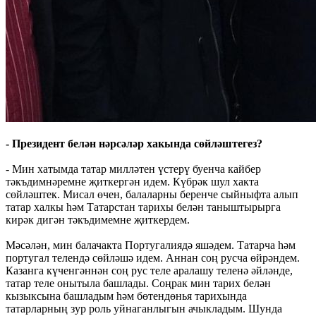
- Президент белән нәрсәләр хакында сөйләштегез?
- Мин хатымда татар милләтен үстерү буенча кайбер
тәкъдимнәремне җиткергән идем. Күбрәк шул хакта
сөйләштек. Мисал өчен, балаларны беренче сыйныфта алып
татар халкы һәм Татарстан тарихы белән таныштырырга
кирәк дигән тәкъдимемне җиткердем.
Мәсәлән, мин балачакта Португалиядә яшәдем. Татарча һәм
португал телендә сөйләшә идем. Аннан соң русча өйрәндем.
Казанга күченгәннән соң рус теле аралашу теленә әйләнде,
татар теле онытыла башлады. Соңрак мин тарих белән
кызыксына башладым һәм бөтендөнья тарихында
татарларның зур роль уйнаганлыгын ачыкладым. Шунда