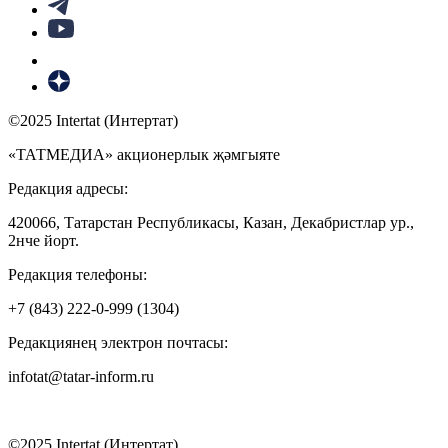
©2025 Intertat (Интертат)
«ТАТМЕДИА» акционерлык җәмгыяте
Редакция адресы:
420066, Татарстан Республикасы, Казан, Декабристлар ур.,
2нче йорт.
Редакция телефоны:
+7 (843) 222-0-999 (1304)
Редакциянең электрон почтасы:
infotat@tatar-inform.ru
©2025 Intertat (Интертат)