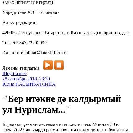
©2025 Intertat (Интертат)
Учредитель АО «Татмедиа»
Адрес редакции:
420066, Республика Татарстан, г. Казань, ул. Декабристов, д. 2
Тел.: +7 843 222 0 999
Эл. почта: infotat@tatar-inform.ru
Язманы тыңлагыз
Шоу-бизнес
28 сентябрь 2018 23:30
Юлия НАСЫЙБУЛЛИНА
"Бер итәкне дә калдырмый
ул Нурислам..."
Һәрвакыт үземне мөселман итеп хис иттем. Моннан 30 ел
элек, 26-27 яшьләрдә рәсми рәвештә ислам динен кабул иттем.