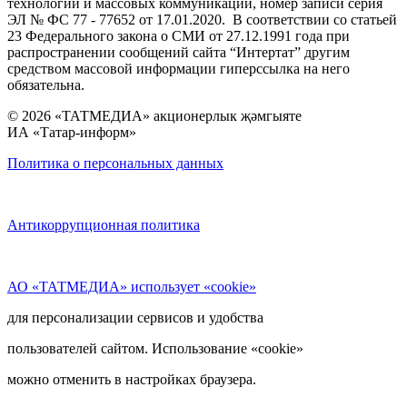
технологий и массовых коммуникаций, номер записи серия
ЭЛ № ФС 77 - 77652 от 17.01.2020. В соответствии со статьей
23 Федерального закона о СМИ от 27.12.1991 года при
распространении сообщений сайта “Интертат” другим
средством массовой информации гиперссылка на него
обязательна.
© 2026 «ТАТМЕДИА» акционерлык җәмгыяте
ИА «Татар-информ»
Политика о персональных данных
Антикоррупционная политика
АО «ТАТМЕДИА» использует «cookie»
для персонализации сервисов и удобства
пользователей сайтом. Использование «cookie»
можно отменить в настройках браузера.