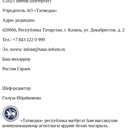
©2025 Intertat (Интертат)
Учредитель АО «Татмедиа»
Адрес редакции:
420066, Республика Татарстан, г. Казань, ул. Декабристов, д. 2
Тел.: +7 843 222 0 999
Эл. почта: infotat@tatar-inform.ru
Баш мөхәррир
Рөстәм Гәрәев
Шеф-редактор
Гөлүзә Ибраһимова
«Татмедиа» республика матбугат һәм массакүләм
коммуникацияләр агентлыгы ярдәме белән чыгарыла.