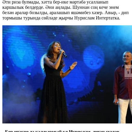
Әти риза булмады, хәтта бер-ике мәртәбә усалланып
каршылык белдерде. Әни аңлады. Шуннан соң кече энем
белән аралар бозылды, аралашып яшәмибез хәзер. Авыр, - дип
тормышы турында сөйләде җырчы Нурислам Интертатка.
- Бер итәкне дә калдырмый ул Нурислам, дигән сүзләр