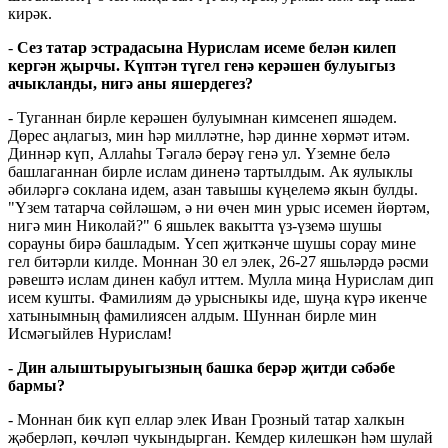
кирәк.
-
Сез татар эстрадасына Нурислам исеме белән килеп
кергән җырчы. Күптән түгел генә керәшен булуыгыз
ачыкланды, нигә аны яшердегез?
- Туганнан бирле керәшен булуымнан кимсенеп яшәдем.
Дөрес аңлагыз, мин һәр милләтне, һәр динне хөрмәт итәм.
Диннәр күп, Аллаһы Тәгалә берәү генә ул. Үземне белә
башлаганнан бирле ислам диненә тартылдым. Ак яулыклы
әбиләргә соклана идем, азан тавышы күңелемә якын булды.
"Үзем татарча сөйләшәм, ә ни өчен мин урыс исемен йөртәм,
нигә мин Николай?" 6 яшьлек вакытта үз-үземә шушы
сорауны бирә башладым. Үсеп җиткәнче шушы сорау мине
гел битәрли килде. Моннан 30 ел элек, 26-27 яшьләрдә рәсми
рәвештә ислам динен кабул иттем. Мулла миңа Нурислам дип
исем кушты. Фамилиям дә урысныкы иде, шуңа күрә икенче
хатынымның фамилиясен алдым. Шуннан бирле мин
Исмәгыйлев Нурислам!
- Дин алыштыруыгызның башка берәр җитди сәбәбе
бармы?
- Моннан бик күп еллар элек Иван Грозный татар халкын
җәберләп, көчләп чукындырган. Кемдер килешкән һәм шулай