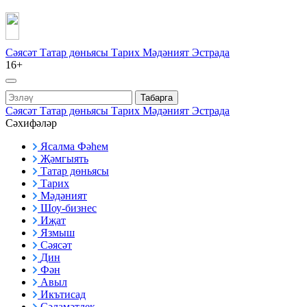
Сәясәт
Татар дөньясы
Тарих
Мәдәният
Эстрада
16+
Табарга
Сәясәт
Татар дөньясы
Тарих
Мәдәният
Эстрада
Сәхифәләр
Ясалма Фәһем
Җәмгыять
Татар дөньясы
Тарих
Мәдәният
Шоу-бизнес
Иҗат
Язмыш
Сәясәт
Дин
Фән
Авыл
Икътисад
Сәламәтлек