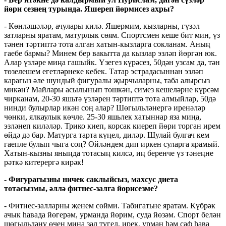
йөри сезнең турында. Яшереп йөрмисез ахры?
- Көнләшәләр, ачулары килә. Яшермим, кызларны, гүзәл
затларны яратам, матурлык сөям. Спортсмен кеше бит мин, үз
тәнен тәртиптә тота алган хатын-кызларга сокланам. Аның
гаебе бармы? Минем бер вакытта да кызлар эзләп йөргән юк.
Алар үзләре миңа гашыйк. Үзегез күрәсез, 50дән узсам да, тән
төзелешем егетләрнеке кебек. Татар эстрадасыннан эзләп
карагыз әле шундый фигуралы җырчыларны, таба алырсыз
микән? Майлары асылынып төшкән, симез кешеләрне күрсәм
чирканам, 20-30 яшьтә үзләрен тәртиптә тота алмыйлар, 50дә
нинди булырлар икән соң алар? Шөгыльләнергә иренәләр
чөнки, ялкаулык көчле. 25-30 яшьлек хатыннар яза миңа,
эзләнеп киләләр. Трико киеп, корсак киереп йөри торган ирем
өйдә дә бар. Матурга тарта күңел, диләр. Шулай булгач кем
гаепле булып чыга соң? Өйләндем дип иркен суларга ярамый.
Хатын-кызны яныңда тотасың килсә, иң беренче үз тәнеңне
рәткә китерергә кирәк!
- Фигурагызны ничек саклыйсыз, махсус диета
тотасызмы, әллә фитнес-залга йөрисезме?
- Фитнес-залларны җенем сөйми. Табигатьне яратам. Күбрәк
ачык һавада йөгерәм, урманда йөрим, суда йөзәм. Спорт белән
шөгыльләнү өчен миңа зал түгел, ирек, урман һәм саф һава