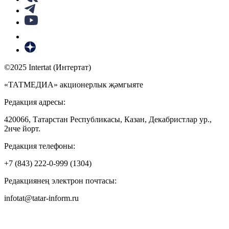
©2025 Intertat (Интертат)
«ТАТМЕДИА» акционерлык җәмгыяте
Редакция адресы:
420066, Татарстан Республикасы, Казан, Декабристлар ур.,
2нче йорт.
Редакция телефоны:
+7 (843) 222-0-999 (1304)
Редакциянең электрон почтасы:
infotat@tatar-inform.ru