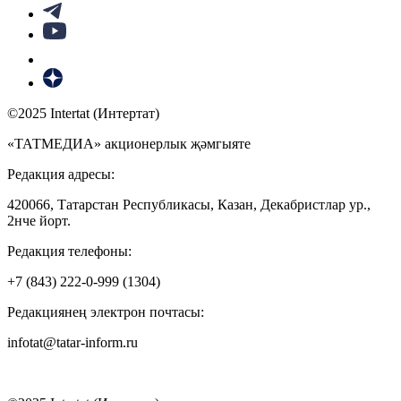
©2025 Intertat (Интертат)
«ТАТМЕДИА» акционерлык җәмгыяте
Редакция адресы:
420066, Татарстан Республикасы, Казан, Декабристлар ур.,
2нче йорт.
Редакция телефоны:
+7 (843) 222-0-999 (1304)
Редакциянең электрон почтасы:
infotat@tatar-inform.ru