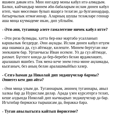
яшәвен дәвам итә. Мин нигәдер моны кабул итә алмадым.
Бәлки, кайчандыр минем әби-бабаларым ислам динен кабул
итеп, чын мөселман булып яшәргә теләгән дә булганнардыр,
батырчылык итмәгәннәр. Аларның шушы теләкләре геннар
аша миңа күчмәдеме икән, дип уйлыйм.
- Әти-әни, туганнар әлеге гамәлегезне ничек кабул итте?
- Әти риза булмады, хәтта бер-ике мәртәбә усалланып
каршылык белдерде. Әни аңлады. Ислам динен кабул итүем
аңа ошамаса да, сүз әйтмәде, килеште. Минем бертуган ике
энекәшем бар. Уртанчысы Иван исемле. Ул да сүз әйтмәде,
рәхмәт. Бүгенге көндә дә бер-беребез белән ярдәмләшеп,
аралашып яшибез. Тик менә кече энем генә мине аңламады,
кызганыч, без аның белән аралашмыйбыз хәзер.
- Сезгә һаман да Николай дип эндәшүчеләр бармы?
Әниегез кем дип әйтә?
- Әни миңа улым ди. Туганнарым, әнинең туганнары, авыл
халкы бар да Нурислам диләр. Арада үзен күрсәтергә теләп,
кеше алдында Николай дип кычкырып эндәшүчеләр дә бар.
Игътибар бирмәскә тырышсам да, йөрәккә бәрә.
- Туган авылыгызга кайтып йөрисезме?