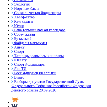
Экология
Йорт һәм бакча
Социаль челтәр йолдызлары
Хәвеф-хәтәр
Көн кадагы
Юмор
Һава торышы һәм ай календаре
Сорау-җавап
Бу кызык!
Файдалы мәгълүмат
Аш-су
Спорт
Татар җырлары һәм клиплары
Югалту
Спорт йолдызлары
ЯшьТИ
Бөек Җиңүнең 80 еллыгы
Видео
Выборы депутатов Государственной Думы
Федерального Собрания Российской Федерации
девятого созыва 20.09.2026