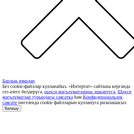
Барлык язмалар
Без cookie-файллар кулланабыз. «Интертат» сайтына кергәндә
сез әлеге белдерүгә,
шәхси мәгълүматларны эшкәртүгә
,
Шәхси
мәгълүматлар турындагы сәясәткә
һәм
Конфиденциальлек
сәясәте
нигезендә cookie файлларын куллануга ризалашасыз
Килешү