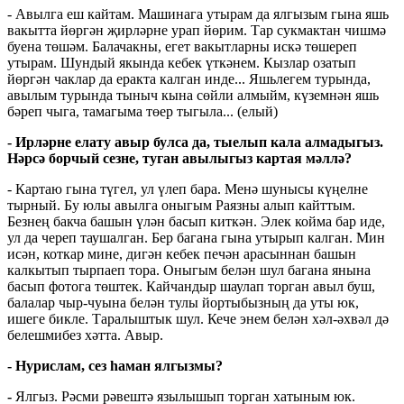
- Авылга еш кайтам. Машинага утырам да ялгызым гына яшь
вакытта йөргән җирләрне урап йөрим. Тар сукмактан чишмә
буена төшәм. Балачакны, егет вакытларны искә төшереп
утырам. Шундый якында кебек үткәнем. Кызлар озатып
йөргән чаклар да еракта калган инде... Яшьлегем турында,
авылым турында тыныч кына сөйли алмыйм, күземнән яшь
бәреп чыга, тамагыма төер тыгыла... (елый)
- Ирләрне елату авыр булса да, тыелып кала алмадыгыз.
Нәрсә борчый сезне, туган авылыгыз картая мәллә?
- Картаю гына түгел, ул үлеп бара. Менә шунысы күңелне
тырный. Бу юлы авылга оныгым Раязны алып кайттым.
Безнең бакча башын үлән басып киткән. Элек койма бар иде,
ул да череп таушалган. Бер багана гына утырып калган. Мин
исән, коткар мине, дигән кебек печән арасыннан башын
калкытып тырпаеп тора. Оныгым белән шул багана янына
басып фотога төштек. Кайчандыр шаулап торган авыл буш,
балалар чыр-чуына белән тулы йортыбызның да уты юк,
ишеге бикле. Таралыштык шул. Кече энем белән хәл-әхвәл дә
белешмибез хәтта. Авыр.
- Нурислам, сез һаман ялгызмы?
-
Ялгыз. Рәсми рәвештә язылышып торган хатыным юк.