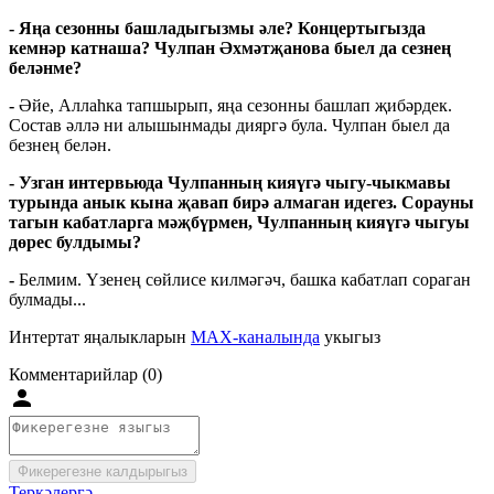
- Яңа сезонны башладыгызмы әле? Концертыгызда
кемнәр катнаша? Чулпан Әхмәтҗанова быел да сезнең
беләнме?
-
Әйе, Аллаһка тапшырып, яңа сезонны башлап җибәрдек.
Состав әллә ни алышынмады дияргә була. Чулпан быел да
безнең белән.
- Узган интервьюда Чулпанның кияүгә чыгу-чыкмавы
турында анык кына җавап бирә алмаган идегез. Сорауны
тагын кабатларга мәҗбүрмен, Чулпанның кияүгә чыгуы
дөрес булдымы?
-
Белмим. Үзенең сөйлисе килмәгәч, башка кабатлап сораган
булмады...
Интертат яңалыкларын
MAX-каналында
укыгыз
Комментарийлар (0)
Фикерегезне калдырыгыз
Теркәлергә