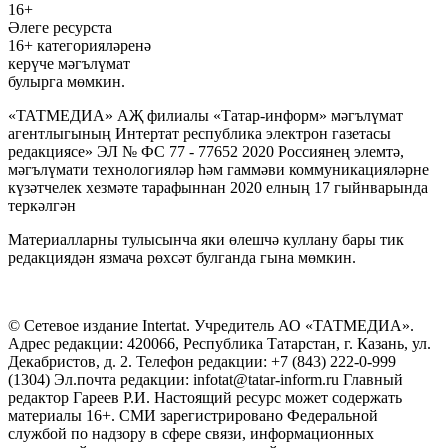
16+
Әлеге ресурста
16+ категорияләренә
керүче мәгълүмат
булырга мөмкин.
«ТАТМЕДИА» АҖ филиалы «Татар-информ» мәгълүмат
агентлыгының Интертат республика электрон газетасы
редакциясе» ЭЛ № ФС 77 - 77652 2020 Россиянең элемтә,
мәгълүмати технологияләр һәм гаммәви коммуникацияләрне
күзәтчелек хезмәте тарафыннан 2020 елның 17 гыйнварында
теркәлгән
Материалларны тулысынча яки өлешчә куллану бары тик
редакциядән язмача рөхсәт булганда гына мөмкин.
© Сетевое издание Intertat. Учредитель АО «ТАТМЕДИА».
Адрес редакции: 420066, Республика Татарстан, г. Казань, ул.
Декабристов, д. 2. Телефон редакции: +7 (843) 222-0-999
(1304) Эл.почта редакции: infotat@tatar-inform.ru Главный
редактор Гареев Р.И. Настоящий ресурс может содержать
материалы 16+. СМИ зарегистрировано Федеральной
службой по надзору в сфере связи, информационных