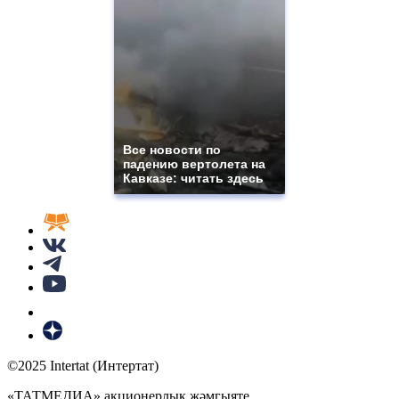
Все новости по
падению вертолета на
Кавказе: читать здесь
©2025 Intertat (Интертат)
«ТАТМЕДИА» акционерлык җәмгыяте