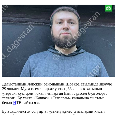
Дагыстанның Лакский районының Шовкра авылында яшәүче
29 яшьлек Муса исемле ир-ат үзенең 38 яшьлек хатынын
үтергән, күзләрен чокып чыгарган һәм гәүдәсен бүлгәләргә
теләгән. Бу хакта «Кавказ» «Телеграм» каналына сылтама
белән
Н
ТВ сайты яза.
Бу вәхшилектән соң ир-ат үзенең җенес әгъзаларын кисеп