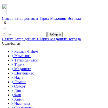
Сәясәт
Татар дөньясы
Тарих
Мәдәният
Эстрада
16+
Табарга
Сәясәт
Татар дөньясы
Тарих
Мәдәният
Эстрада
Сәхифәләр
Ясалма Фәһем
Җәмгыять
Татар дөньясы
Тарих
Мәдәният
Шоу-бизнес
Иҗат
Язмыш
Сәясәт
Дин
Фән
Авыл
Икътисад
Сәламәтлек