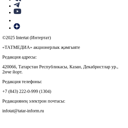
©2025 Intertat (Интертат)
«ТАТМЕДИА» акционерлык җәмгыяте
Редакция адресы:
420066, Татарстан Республикасы, Казан, Декабристлар ур.,
2нче йорт.
Редакция телефоны:
+7 (843) 222-0-999 (1304)
Редакциянең электрон почтасы:
infotat@tatar-inform.ru