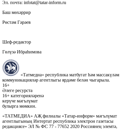
Эл. почта: infotat@tatar-inform.ru
Баш мөхәррир
Рөстәм Гәрәев
Шеф-редактор
Гөлүзә Ибраһимова
«Татмедиа» республика матбугат һәм массакүләм
коммуникацияләр агентлыгы ярдәме белән чыгарыла.
16+
Әлеге ресурста
16+ категорияләренә
керүче мәгълүмат
булырга мөмкин.
«ТАТМЕДИА» АҖ филиалы «Татар-информ» мәгълүмат
агентлыгының Интертат республика электрон газетасы
редакциясе» ЭЛ № ФС 77 - 77652 2020 Россиянең элемтә,