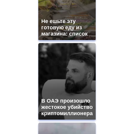
Не ешьте эту
готовую еду из
магазина: список
В ОАЭ произошло
жестокое убийство
криптомиллионера