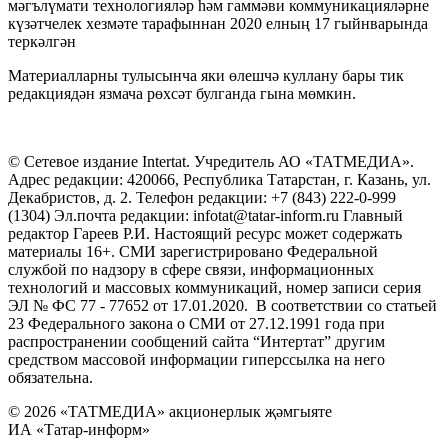
мәгълүмати технологияләр һәм гаммәви коммуникацияләрне
күзәтчелек хезмәте тарафыннан 2020 елның 17 гыйнварында
теркәлгән
Материалларны тулысынча яки өлешчә куллану бары тик
редакциядән язмача рөхсәт булганда гына мөмкин.
© Сетевое издание Intertat. Учредитель АО «ТАТМЕДИА».
Адрес редакции: 420066, Республика Татарстан, г. Казань, ул.
Декабристов, д. 2. Телефон редакции: +7 (843) 222-0-999
(1304) Эл.почта редакции: infotat@tatar-inform.ru Главный
редактор Гареев Р.И. Настоящий ресурс может содержать
материалы 16+. СМИ зарегистрировано Федеральной
службой по надзору в сфере связи, информационных
технологий и массовых коммуникаций, номер записи серия
ЭЛ № ФС 77 - 77652 от 17.01.2020. В соответствии со статьей
23 Федерального закона о СМИ от 27.12.1991 года при
распространении сообщений сайта “Интертат” другим
средством массовой информации гиперссылка на него
обязательна.
© 2026 «ТАТМЕДИА» акционерлык җәмгыяте
ИА «Татар-информ»