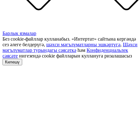
Барлык язмалар
Без cookie-файллар кулланабыз. «Интертат» сайтына кергәндә
сез әлеге белдерүгә,
шәхси мәгълүматларны эшкәртүгә
,
Шәхси
мәгълүматлар турындагы сәясәткә
һәм
Конфиденциальлек
сәясәте
нигезендә cookie файлларын куллануга ризалашасыз
Килешү