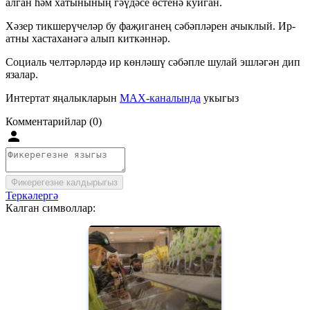
алган һәм хатынының гәүдәсе өстенә куйган.
Хәзер тикшерүчеләр бу фаҗиганең сәбәпләрен ачыклый. Ир-
атны хастаханәгә алып киткәннәр.
Социаль челтәрләрдә ир көнләшү сәбәпле шулай эшләгән дип
язалар.
Интертат яңалыкларын
MAX-каналында
укыгыз
Комментарийлар (0)
Фикерегезне калдырыгыз
Теркәлергә
Калган символлар: