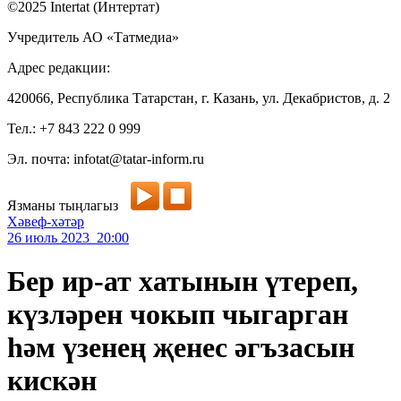
©2025 Intertat (Интертат)
Учредитель АО «Татмедиа»
Адрес редакции:
420066, Республика Татарстан, г. Казань, ул. Декабристов, д. 2
Тел.: +7 843 222 0 999
Эл. почта: infotat@tatar-inform.ru
Язманы тыңлагыз
Хәвеф-хәтәр
26 июль 2023 20:00
Бер ир-ат хатынын үтереп,
күзләрен чокып чыгарган
һәм үзенең җенес әгъзасын
кискән