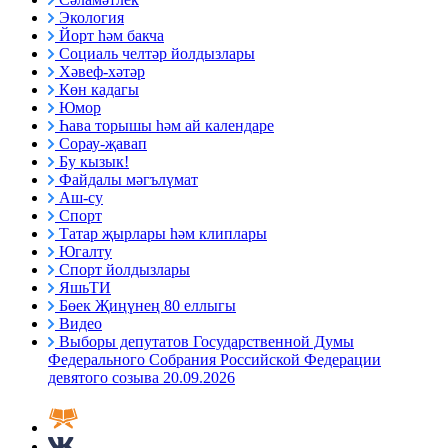
Экология
Йорт һәм бакча
Социаль челтәр йолдызлары
Хәвеф-хәтәр
Көн кадагы
Юмор
Һава торышы һәм ай календаре
Сорау-җавап
Бу кызык!
Файдалы мәгълүмат
Аш-су
Спорт
Татар җырлары һәм клиплары
Югалту
Спорт йолдызлары
ЯшьТИ
Бөек Җиңүнең 80 еллыгы
Видео
Выборы депутатов Государственной Думы
Федерального Собрания Российской Федерации
девятого созыва 20.09.2026