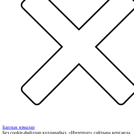
Барлык язмалар
Без cookie-файллар кулланабыз. «Интертат» сайтына кергәндә