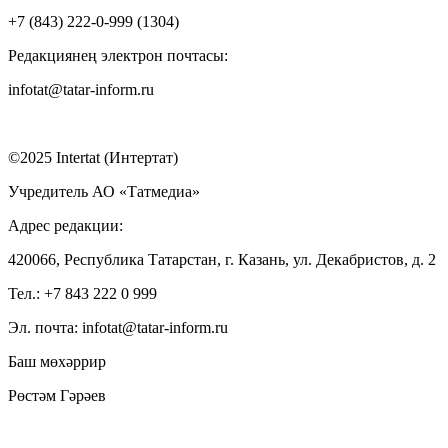
+7 (843) 222-0-999 (1304)
Редакциянең электрон почтасы:
infotat@tatar-inform.ru
©2025 Intertat (Интертат)
Учредитель АО «Татмедиа»
Адрес редакции:
420066, Республика Татарстан, г. Казань, ул. Декабристов, д. 2
Тел.: +7 843 222 0 999
Эл. почта: infotat@tatar-inform.ru
Баш мөхәррир
Рөстәм Гәрәев