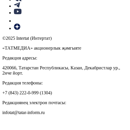
©2025 Intertat (Интертат)
«ТАТМЕДИА» акционерлык җәмгыяте
Редакция адресы:
420066, Татарстан Республикасы, Казан, Декабристлар ур.,
2нче йорт.
Редакция телефоны:
+7 (843) 222-0-999 (1304)
Редакциянең электрон почтасы:
infotat@tatar-inform.ru