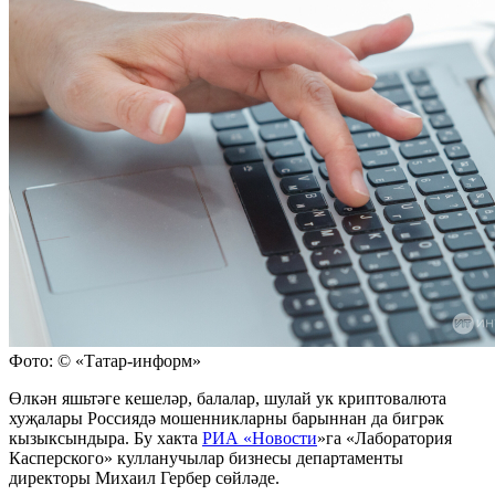
Фото: © «Татар-информ»
Өлкән яшьтәге кешеләр, балалар, шулай ук криптовалюта
хуҗалары Россиядә мошенникларны барыннан да бигрәк
кызыксындыра. Бу хакта
РИА «Новости
»га «Лаборатория
Касперского» кулланучылар бизнесы департаменты
директоры Михаил Гербер сөйләде.