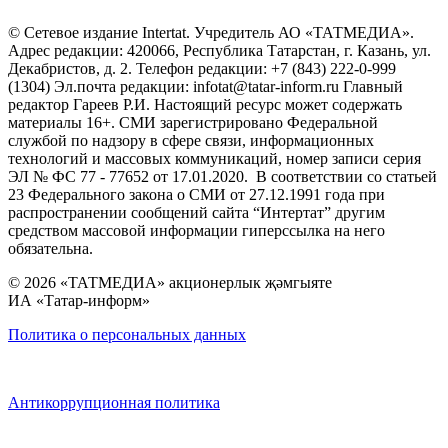
© Сетевое издание Intertat. Учредитель АО «ТАТМЕДИА».
Адрес редакции: 420066, Республика Татарстан, г. Казань, ул.
Декабристов, д. 2. Телефон редакции: +7 (843) 222-0-999
(1304) Эл.почта редакции: infotat@tatar-inform.ru Главный
редактор Гареев Р.И. Настоящий ресурс может содержать
материалы 16+. СМИ зарегистрировано Федеральной
службой по надзору в сфере связи, информационных
технологий и массовых коммуникаций, номер записи серия
ЭЛ № ФС 77 - 77652 от 17.01.2020. В соответствии со статьей
23 Федерального закона о СМИ от 27.12.1991 года при
распространении сообщений сайта “Интертат” другим
средством массовой информации гиперссылка на него
обязательна.
© 2026 «ТАТМЕДИА» акционерлык җәмгыяте
ИА «Татар-информ»
Политика о персональных данных
Антикоррупционная политика