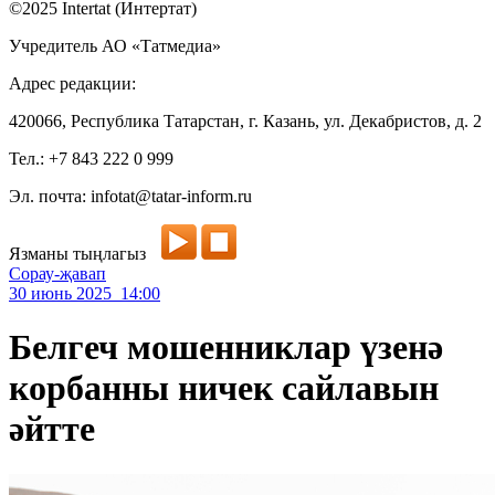
©2025 Intertat (Интертат)
Учредитель АО «Татмедиа»
Адрес редакции:
420066, Республика Татарстан, г. Казань, ул. Декабристов, д. 2
Тел.: +7 843 222 0 999
Эл. почта: infotat@tatar-inform.ru
Язманы тыңлагыз
Сорау-җавап
30 июнь 2025 14:00
Белгеч мошенниклар үзенә
корбанны ничек сайлавын
әйтте