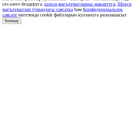
сез әлеге белдерүгә,
шәхси мәгълүматларны эшкәртүгә
,
Шәхси
мәгълүматлар турындагы сәясәткә
һәм
Конфиденциальлек
сәясәте
нигезендә cookie файлларын куллануга ризалашасыз
Килешү