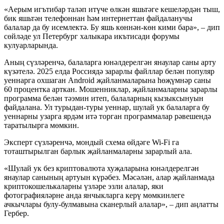
«Аерым игътибар таләп итүче өлкән яшьтәге кешеләрдән тыш,
бик яшьтән телефоннан һәм интернеттан файдаланучы
балалар да бу исемлектә. Бу яшь көннән-көн кими бара», – дип
сөйләде ул Петербург халыкара икътисади форумы
кулуарларында.
Аның сүзләренчә, балаларга юнәлдерелгән янаулар саны арту
күзәтелә. 2025 елда Россиядә зарарлы файллар белән популяр
уеннарга охшаган Android җайланмаларына һөҗүмнәр саны
60 процентка арткан. Мошенниклар, җайланмаларны зарарлы
программа белән тәэмин итеп, балаларның кызыксынуын
файдалана. Ул турыдан-туры уеннар, шулай ук балаларга бу
уеннарны узарга ярдәм итә торган программалар рәвешендә
таратылырга мөмкин.
Эксперт сүзләренчә, мондый схема өйдәге Wi-Fi га
тоташтырылган барлык җайланмаларны зарарлый ала.
«Шулай ук без криптовалюта хуҗаларына юнәлдерелгән
янаулар санының артуын күрәбез. Мәсәлән, алар җайланмада
криптокошелькаларны үзләре эзли алалар, яки
фотографияләрне анда янчыкларга керү мөмкинлеге
ачкычлары булу-булмавына сканерлый алалар», – дип аңлатты
Гербер.