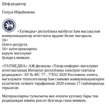
Шеф-редактор
Гөлүзә Ибраһимова
«Татмедиа» республика матбугат һәм массакүләм
коммуникацияләр агентлыгы ярдәме белән чыгарыла.
16+
Әлеге ресурста
16+ категорияләренә
керүче мәгълүмат
булырга мөмкин.
«ТАТМЕДИА» АҖ филиалы «Татар-информ» мәгълүмат
агентлыгының Интертат республика электрон газетасы
редакциясе» ЭЛ № ФС 77 - 77652 2020 Россиянең элемтә,
мәгълүмати технологияләр һәм гаммәви коммуникацияләрне
күзәтчелек хезмәте тарафыннан 2020 елның 17 гыйнварында
теркәлгән
Материалларны тулысынча яки өлешчә куллану бары тик
редакциядән язмача рөхсәт булганда гына мөмкин.