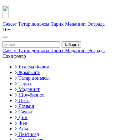
Сәясәт
Татар дөньясы
Тарих
Мәдәният
Эстрада
16+
Табарга
Сәясәт
Татар дөньясы
Тарих
Мәдәният
Эстрада
Сәхифәләр
Ясалма Фәһем
Җәмгыять
Татар дөньясы
Тарих
Мәдәният
Шоу-бизнес
Иҗат
Язмыш
Сәясәт
Дин
Фән
Авыл
Икътисад
Сәламәтлек