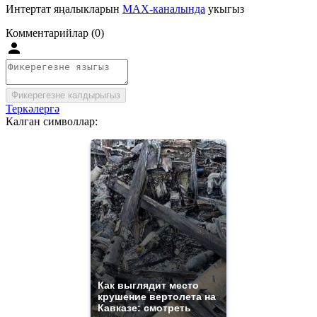
Интертат яңалыкларын
MAX-каналында
укыгыз
Комментарийлар (0)
Фикерегезне калдырыгыз
Теркәлергә
Калган символлар:
Как выглядит место
крушение вертолета на
Кавказе: смотреть