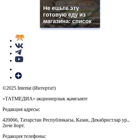
Не ешьте эту
готовую еду из
магазина: список
©2025 Intertat (Интертат)
«ТАТМЕДИА» акционерлык җәмгыяте
Редакция адресы:
420066, Татарстан Республикасы, Казан, Декабристлар ур.,
2нче йорт.
Редакция телефоны: