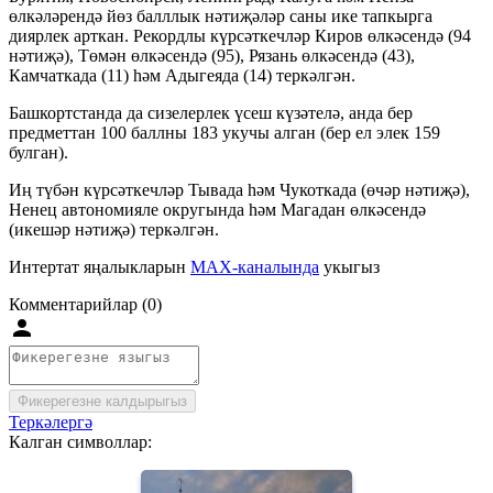
өлкәләрендә йөз балллык нәтиҗәләр саны ике тапкырга
диярлек арткан. Рекордлы күрсәткечләр Киров өлкәсендә (94
нәтиҗә), Төмән өлкәсендә (95), Рязань өлкәсендә (43),
Камчаткада (11) һәм Адыгеяда (14) теркәлгән.
Башкортстанда да сизелерлек үсеш күзәтелә, анда бер
предметтан 100 баллны 183 укучы алган (бер ел элек 159
булган).
Иң түбән күрсәткечләр Тывада һәм Чукоткада (өчәр нәтиҗә),
Ненец автономияле округында һәм Магадан өлкәсендә
(икешәр нәтиҗә) теркәлгән.
Интертат яңалыкларын
MAX-каналында
укыгыз
Комментарийлар (0)
Фикерегезне калдырыгыз
Теркәлергә
Калган символлар: