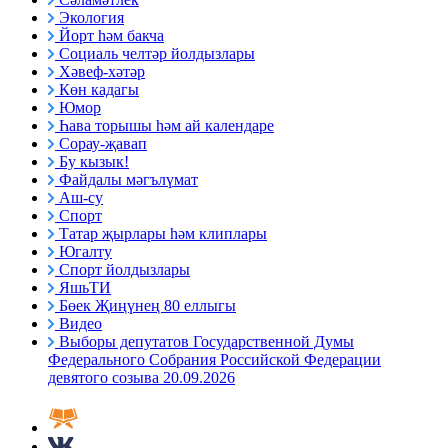
Экология
Йорт һәм бакча
Социаль челтәр йолдызлары
Хәвеф-хәтәр
Көн кадагы
Юмор
Һава торышы һәм ай календаре
Сорау-җавап
Бу кызык!
Файдалы мәгълүмат
Аш-су
Спорт
Татар җырлары һәм клиплары
Югалту
Спорт йолдызлары
ЯшьТИ
Бөек Җиңүнең 80 еллыгы
Видео
Выборы депутатов Государственной Думы
Федерального Собрания Российской Федерации
девятого созыва 20.09.2026