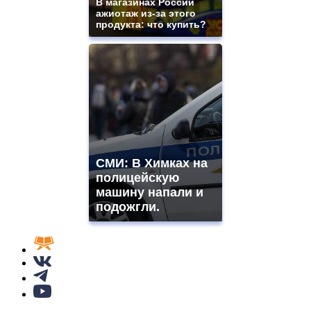
В магазинах России
ажиотаж из-за этого
продукта: что купить?
СМИ: В Химках на
полицейскую
машину напали и
подожгли.