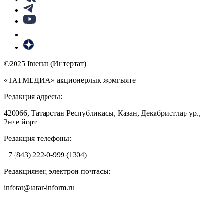
©2025 Intertat (Интертат)
«ТАТМЕДИА» акционерлык җәмгыяте
Редакция адресы:
420066, Татарстан Республикасы, Казан, Декабристлар ур.,
2нче йорт.
Редакция телефоны:
+7 (843) 222-0-999 (1304)
Редакциянең электрон почтасы:
infotat@tatar-inform.ru