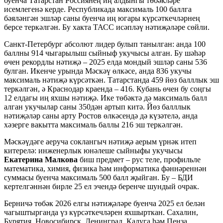
буенча Татарстан Россиянең иң алдынгы төбәкләре
исемлегенә керде. Республикада максималь 100 баллга
бәяләнгән эшләр саны буенча иң югары күрсәткечләрнең
берсе теркәлгән. Бу хакта ТАСС исәпләү нәтиҗәләре сөйли.
Санкт-Петербург абсолют лидер булып танылган: анда 100
баллны 914 чыгарылыш сыйныф укучысы алган. Бу шәһәр
өчен рекордлы нәтиҗә – 2025 елда мондый эшләр саны 536
булган. Икенче урында Мәскәү өлкәсе, анда 836 укучы
максималь нәтиҗә күрсәткән. Татарстанда 459 йөз балллык эш
теркәлгән, ә Краснодар краенда – 416. Кубань өчен бу соңгы
12 елдагы иң яхшы нәтиҗә. Ике төбәктә дә максималь балл
алган укучылар саны 350дән артып китә. Йөз балллык
нәтиҗәләр саны арту Ростов өлкәсендә дә күзәтелә, анда
хәзерге вакытта максималь баллы 216 эш теркәлгән.
Мәскәүдәге аеруча соклангыч нәтиҗә аерым үрнәк итеп
китерелә: инженерлык юнәлеше сыйныфы укучысы
Екатерина Малкова
биш предмет – рус теле, профильле
математика, химия, физика һәм информатика фәннәреннән
суммасы буенча максималь 500 балл җыйган. Бу – БДИ
кертелгәннән бирле 25 ел эчендә беренче шундый очрак.
Берничә төбәк 2026 елгы нәтиҗәләре буенча 2025 ел белән
чагыштырганда үз күрсәткечләрен яхшырткан. Сахалин,
Бурятия, Новосибирск, Ленинград, Калуга һәм Пенза