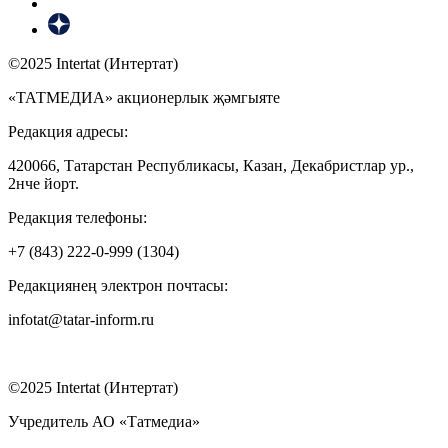
©2025 Intertat (Интертат)
«ТАТМЕДИА» акционерлык җәмгыяте
Редакция адресы:
420066, Татарстан Республикасы, Казан, Декабристлар ур.,
2нче йорт.
Редакция телефоны:
+7 (843) 222-0-999 (1304)
Редакциянең электрон почтасы:
infotat@tatar-inform.ru
©2025 Intertat (Интертат)
Учредитель АО «Татмедиа»