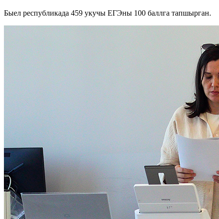
Быел республикада 459 укучы ЕГЭны 100 баллга тапшырган.