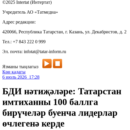
©2025 Intertat (Интертат)
Учредитель АО «Татмедиа»
Адрес редакции:
420066, Республика Татарстан, г. Казань, ул. Декабристов, д. 2
Тел.: +7 843 222 0 999
Эл. почта: infotat@tatar-inform.ru
Язманы тыңлагыз
Көн кадагы
6 июль 2026 17:28
БДИ нәтиҗәләре: Татарстан
имтиханны 100 баллга
бирүчеләр буенча лидерлар
өчлегенә керде