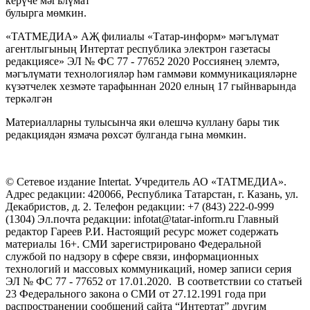
керүче мәгълүмат
булырга мөмкин.
«ТАТМЕДИА» АҖ филиалы «Татар-информ» мәгълүмат
агентлыгының Интертат республика электрон газетасы
редакциясе» ЭЛ № ФС 77 - 77652 2020 Россиянең элемтә,
мәгълүмати технологияләр һәм гаммәви коммуникацияләрне
күзәтчелек хезмәте тарафыннан 2020 елның 17 гыйнварында
теркәлгән
Материалларны тулысынча яки өлешчә куллану бары тик
редакциядән язмача рөхсәт булганда гына мөмкин.
© Сетевое издание Intertat. Учредитель АО «ТАТМЕДИА».
Адрес редакции: 420066, Республика Татарстан, г. Казань, ул.
Декабристов, д. 2. Телефон редакции: +7 (843) 222-0-999
(1304) Эл.почта редакции: infotat@tatar-inform.ru Главный
редактор Гареев Р.И. Настоящий ресурс может содержать
материалы 16+. СМИ зарегистрировано Федеральной
службой по надзору в сфере связи, информационных
технологий и массовых коммуникаций, номер записи серия
ЭЛ № ФС 77 - 77652 от 17.01.2020. В соответствии со статьей
23 Федерального закона о СМИ от 27.12.1991 года при
распространении сообщений сайта “Интертат” другим