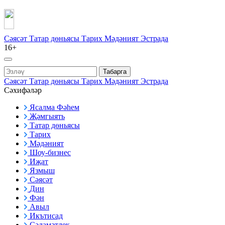
Сәясәт
Татар дөньясы
Тарих
Мәдәният
Эстрада
16+
Табарга
Сәясәт
Татар дөньясы
Тарих
Мәдәният
Эстрада
Сәхифәләр
Ясалма Фәһем
Җәмгыять
Татар дөньясы
Тарих
Мәдәният
Шоу-бизнес
Иҗат
Язмыш
Сәясәт
Дин
Фән
Авыл
Икътисад
Сәламәтлек