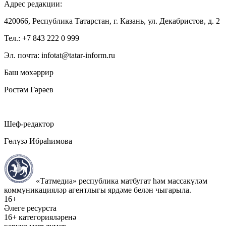
Адрес редакции:
420066, Республика Татарстан, г. Казань, ул. Декабристов, д. 2
Тел.: +7 843 222 0 999
Эл. почта: infotat@tatar-inform.ru
Баш мөхәррир
Рөстәм Гәрәев
Шеф-редактор
Гөлүзә Ибраһимова
«Татмедиа» республика матбугат һәм массакүләм
коммуникацияләр агентлыгы ярдәме белән чыгарыла.
16+
Әлеге ресурста
16+ категорияләренә