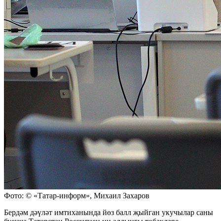
Фото: © «Татар-информ», Михаил Захаров
Бердәм дәүләт имтиханында йөз балл җыйган укучылар саны