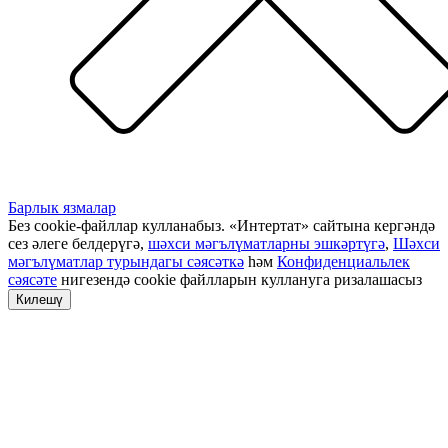
Барлык язмалар
Без cookie-файллар кулланабыз. «Интертат» сайтына кергәндә
сез әлеге белдерүгә,
шәхси мәгълүматларны эшкәртүгә
,
Шәхси
мәгълүматлар турындагы сәясәткә
һәм
Конфиденциальлек
сәясәте
нигезендә cookie файлларын куллануга ризалашасыз
Килешү