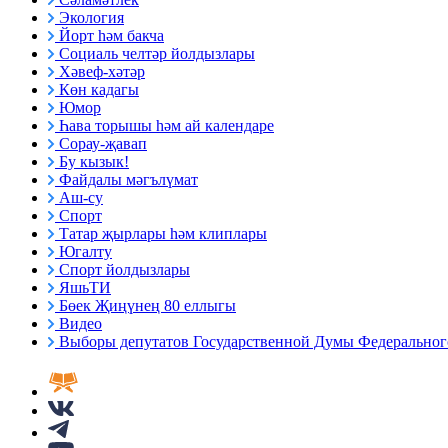
Экология
Йорт һәм бакча
Социаль челтәр йолдызлары
Хәвеф-хәтәр
Көн кадагы
Юмор
Һава торышы һәм ай календаре
Сорау-җавап
Бу кызык!
Файдалы мәгълүмат
Аш-су
Спорт
Татар җырлары һәм клиплары
Югалту
Спорт йолдызлары
ЯшьТИ
Бөек Җиңүнең 80 еллыгы
Видео
Выборы депутатов Государственной Думы Федерального