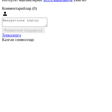
Комментарийлар (0)
Фикерегезне калдырыгыз
Теркәлергә
Калган символлар: