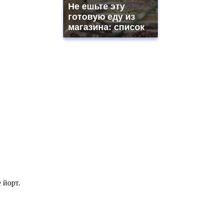
Не ешьте эту
готовую еду из
магазина: список
 йорт.