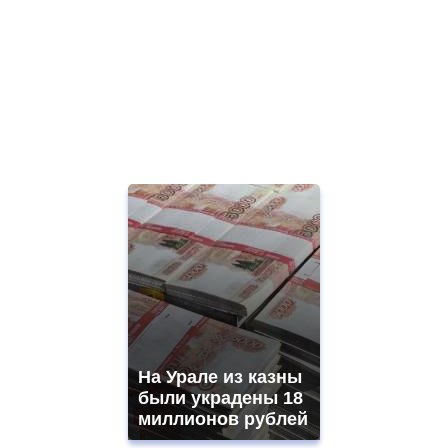
На Урале из казны
были украдены 18
миллионов рублей