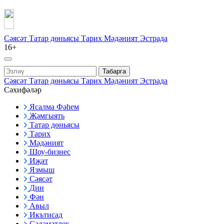
Сәясәт
Татар дөньясы
Тарих
Мәдәният
Эстрада
16+
Табарга
Сәясәт
Татар дөньясы
Тарих
Мәдәният
Эстрада
Сәхифәләр
Ясалма Фәһем
Җәмгыять
Татар дөньясы
Тарих
Мәдәният
Шоу-бизнес
Иҗат
Язмыш
Сәясәт
Дин
Фән
Авыл
Икътисад
Сәламәтлек