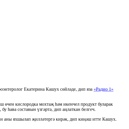
троэнтеролог Екатерина Кашух сөйләде, дип яза
«Радио 1»
ыш өчен кислородка мохтаҗ һәм икенчел продукт буларак
бу һава составын үзгәртә, дип аңлаткан белгеч.
ан аны яхшылап җилләтергә кирәк, дип киңәш итте Кашух.