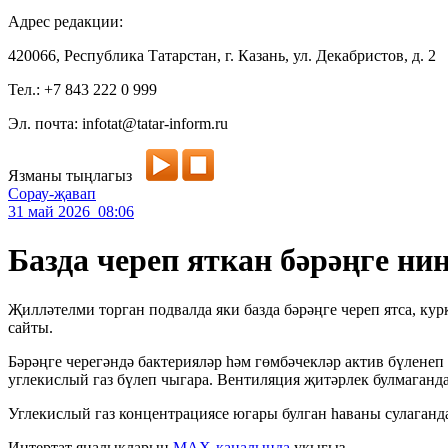
Адрес редакции:
420066, Республика Татарстан, г. Казань, ул. Декабристов, д. 2
Тел.: +7 843 222 0 999
Эл. почта: infotat@tatar-inform.ru
Язманы тыңлагыз
Сорау-җавап
31 май 2026 08:06
Базда череп яткан бәрәңге н
Җилләтелми торган подвалда яки базда бәрәңге череп ятса, ку
сайты.
Бәрәңге черегәндә бактерияләр һәм гөмбәчекләр актив бүлене
углекислый газ бүлеп чыгара. Вентиляция җитәрлек булмаганда 
Углекислый газ концентрациясе югары булган һаваны сулаган
Интертат яңалыкларын
MAX-каналында
укыгыз