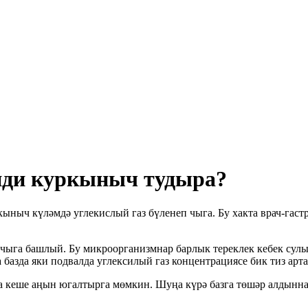
инди куркыныч тудыра?
ркыныч күләмдә углекислый газ бүленеп чыга. Бу хакта врач-гас
п чыга башлый. Бу микроорганизмнар барлык тереклек кебек сул
базда яки подвалда углексилый газ концентрациясе бик тиз арта, 
да кеше аңын югалтырга мөмкин. Шуңа күрә базга төшәр алдынн