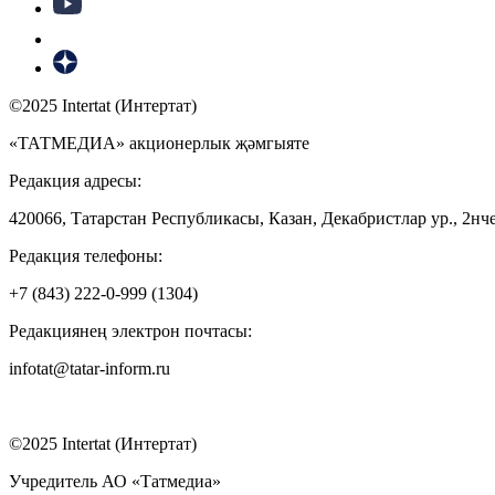
©2025 Intertat (Интертат)
«ТАТМЕДИА» акционерлык җәмгыяте
Редакция адресы:
420066, Татарстан Республикасы, Казан, Декабристлар ур., 2нче
Редакция телефоны:
+7 (843) 222-0-999 (1304)
Редакциянең электрон почтасы:
infotat@tatar-inform.ru
©2025 Intertat (Интертат)
Учредитель АО «Татмедиа»