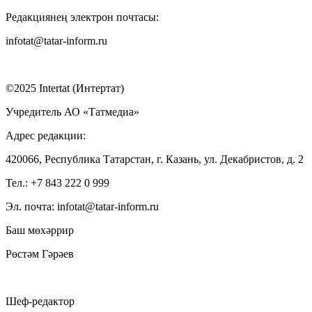
Редакциянең электрон почтасы:
infotat@tatar-inform.ru
©2025 Intertat (Интертат)
Учредитель АО «Татмедиа»
Адрес редакции:
420066, Республика Татарстан, г. Казань, ул. Декабристов, д. 2
Тел.: +7 843 222 0 999
Эл. почта: infotat@tatar-inform.ru
Баш мөхәррир
Рөстәм Гәрәев
Шеф-редактор