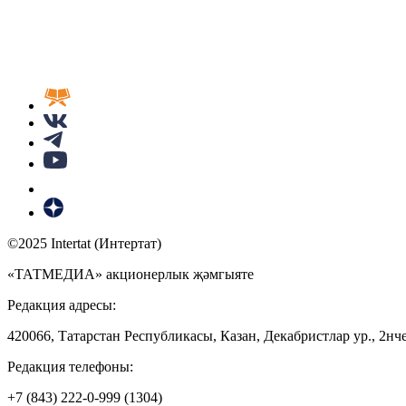
©2025 Intertat (Интертат)
«ТАТМЕДИА» акционерлык җәмгыяте
Редакция адресы:
420066, Татарстан Республикасы, Казан, Декабристлар ур., 2нче
Редакция телефоны:
+7 (843) 222-0-999 (1304)