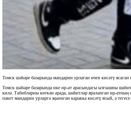
Томск шәһәре базарында мандарин урлаган өчен кисәтү ясаган 
Томск шәһәре базарында ике ир-ат арасындагы ызгышны шаһитл
килә. Табибларны көткән арада, шаһитлар яраланган ир-атның
пакет мандарин урларга җыенган каракка кисәтү ясый, ә тегес