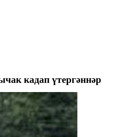
ычак кадап үтергәннәр