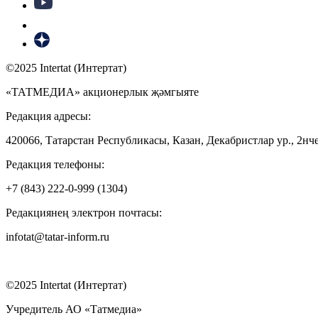
©2025 Intertat (Интертат)
«ТАТМЕДИА» акционерлык җәмгыяте
Редакция адресы:
420066, Татарстан Республикасы, Казан, Декабристлар ур., 2нче
Редакция телефоны:
+7 (843) 222-0-999 (1304)
Редакциянең электрон почтасы:
infotat@tatar-inform.ru
©2025 Intertat (Интертат)
Учредитель АО «Татмедиа»