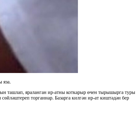
 яза.
рын ташлап, яраланган ир-атны коткарыр өчен тырышырга туры
 сөйләштереп торганнар. Базарга килгән ир-ат киштәдән бер