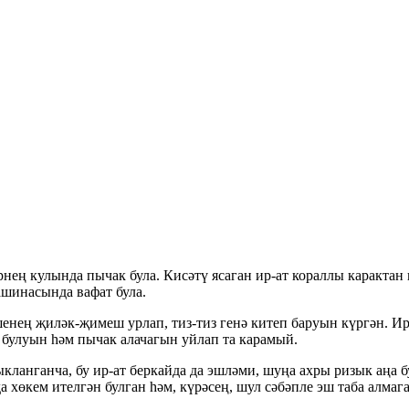
ең кулында пычак була. Кисәтү ясаган ир-ат кораллы карактан 
ашинасында вафат була.
ешенең җиләк-җимеш урлап, тиз-тиз генә китеп баруын күргән. Ир
 булуын һәм пычак алачагын уйлап та карамый.
чыкланганча, бу ир-ат беркайда да эшләми, шуңа ахры ризык аңа
 хөкем ителгән булган һәм, күрәсең, шул сәбәпле эш таба алмаг