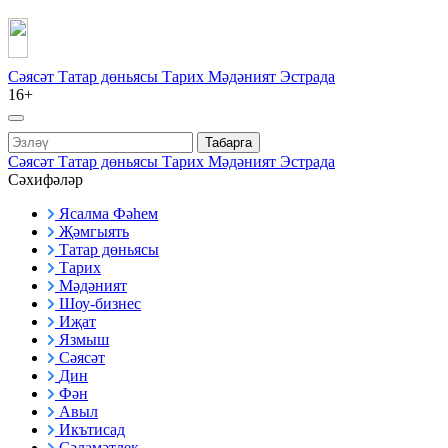
Сәясәт
Татар дөньясы
Тарих
Мәдәният
Эстрада
16+
Табарга
Сәясәт
Татар дөньясы
Тарих
Мәдәният
Эстрада
Сәхифәләр
Ясалма Фәһем
Җәмгыять
Татар дөньясы
Тарих
Мәдәният
Шоу-бизнес
Иҗат
Язмыш
Сәясәт
Дин
Фән
Авыл
Икътисад
Сәламәтлек