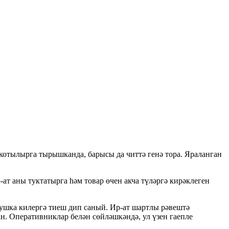
котылырга тырышканда, барысы да читтә генә тора. Яраланган
-ат аны туктатырга һәм товар өчен акча түләргә кирәклеген
 бушка килергә тиеш дип саный. Ир-ат шартлы рәвештә
ан. Оперативниклар белән сөйләшкәндә, ул үзен гаепле