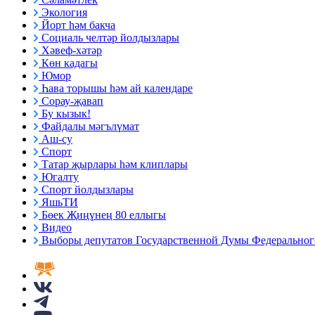
Экология
Йорт һәм бакча
Социаль челтәр йолдызлары
Хәвеф-хәтәр
Көн кадагы
Юмор
Һава торышы һәм ай календаре
Сорау-җавап
Бу кызык!
Файдалы мәгълүмат
Аш-су
Спорт
Татар җырлары һәм клиплары
Югалту
Спорт йолдызлары
ЯшьТИ
Бөек Җиңүнең 80 еллыгы
Видео
Выборы депутатов Государственной Думы Федерального