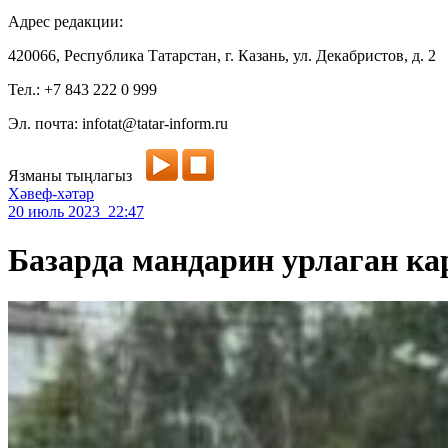
Адрес редакции:
420066, Республика Татарстан, г. Казань, ул. Декабристов, д. 2
Тел.: +7 843 222 0 999
Эл. почта: infotat@tatar-inform.ru
Язманы тыңлагыз
Хәвеф-хәтәр
20 июль 2023 22:47
Базарда мандарин урлаган ка