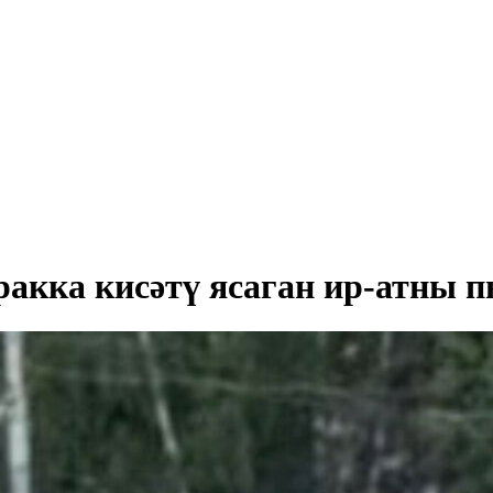
ракка кисәтү ясаган ир-атны п