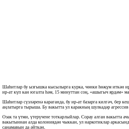
Шаһитлар бу ызгышка кысылырга курка, чөнки һөҗүм иткән ирн
ир-ат күп кан югалта һәм, 15 минуттан соң, «ашыгыч ярдәм» м
Шаһитлар сүзләренә караганда, бу ир-ат базарга килгәч, бер к
аңлатырга тырыша. Бу вакытта ул каракның шулкадәр агрессив
Озак та үтми, үтерүчене тоткарлыйлар. Сорау алган вакытта а
вакытыннан алда колониядән чыккан, ул наркотиклар аркасында
санамавын да әйткән.