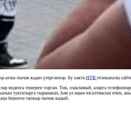
ир-атны пычак кадап үтергәннәр. Бу хакта
НТВ
телеканалы сайты
ар видеога төшереп торган. Тик, озакламый, аларга телефонна
 канын туктатырга тырышкан, һәм ул аңын югалтмасын өчен, аны
е аңа берничә тапкыр пычак кадый.